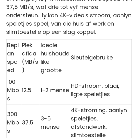
37,5 MB/s, wat drie tot vyf mense
ondersteun. Jy kan 4K-video's stroom, aanlyn
speletjies speel, van die huis af werk en
slimtoestelle op een slag koppel.
Bepl
Piek
Ideale
an
aflaai
huishoude
Sleutelgebruike
spo
(MB/s
like
ed
)
grootte
100
HD-stroom, blaai,
Mbp
12.5
1-2 mense
ligte speletjies
s
4K-stroming, aanlyn
300
3-5
speletjies,
Mbp
37.5
mense
afstandwerk,
s
slimtoestelle