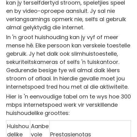
kan jy terselfdertyd stroom, speletjies speel
en by video-oproepe aansluit. Jy sal nie
verlangsamings opmerk nie, selfs al gebruik
almal gelyktydig die internet.
In 'n groot huishouding kan jy vyf of meer
mense hê. Elke persoon kan verskeie toestelle
gebruik. Jy het dalk ook slimhuistoestelle,
sekuriteitskameras of selfs 'n tuiskantoor.
Gedurende besige tye wil almal dalk lêers
stroom of aflaai. In hierdie gevalle moet jou
internetspoed tred hou met al die aktiwiteite.
Hier is 'n eenvoudige tabel om te wys hoe 300
mbps internetspoed werk vir verskillende
huishoudelike groottes:
Huishou
Aanbe
delike
vole
Prestasienotas