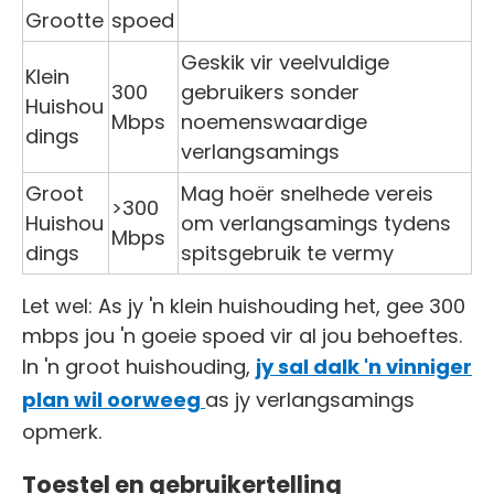
Grootte
spoed
Geskik vir veelvuldige
Klein
300
gebruikers sonder
Huishou
Mbps
noemenswaardige
dings
verlangsamings
Groot
Mag hoër snelhede vereis
>300
Huishou
om verlangsamings tydens
Mbps
dings
spitsgebruik te vermy
Let wel: As jy 'n klein huishouding het, gee 300
mbps jou 'n goeie spoed vir al jou behoeftes.
In 'n groot huishouding,
jy sal dalk 'n vinniger
plan wil oorweeg
as jy verlangsamings
opmerk.
Toestel en gebruikertelling