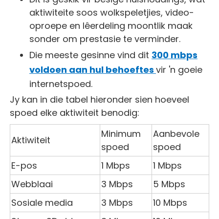
aktiwiteite soos wolkspeletjies, video-
oproepe en lêerdeling moontlik maak
sonder om prestasie te verminder.
Die meeste gesinne vind dit
300 mbps
voldoen aan hul behoeftes
vir 'n goeie
internetspoed.
Jy kan in die tabel hieronder sien hoeveel
spoed elke aktiwiteit benodig:
Minimum
Aanbevole
Aktiwiteit
spoed
spoed
E-pos
1 Mbps
1 Mbps
Webblaai
3 Mbps
5 Mbps
Sosiale media
3 Mbps
10 Mbps