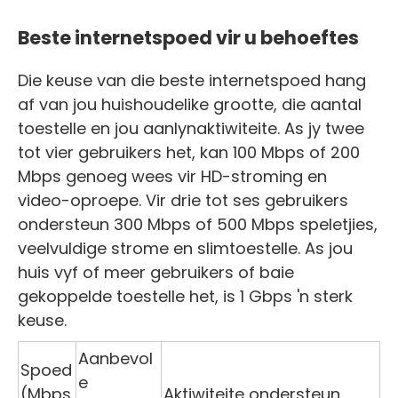
Beste internetspoed vir u behoeftes
Die keuse van die beste internetspoed hang
af van jou huishoudelike grootte, die aantal
toestelle en jou aanlynaktiwiteite. As jy twee
tot vier gebruikers het, kan 100 Mbps of 200
Mbps genoeg wees vir HD-stroming en
video-oproepe. Vir drie tot ses gebruikers
ondersteun 300 Mbps of 500 Mbps speletjies,
veelvuldige strome en slimtoestelle. As jou
huis vyf of meer gebruikers of baie
gekoppelde toestelle het, is 1 Gbps 'n sterk
keuse.
Aanbevol
Spoed
e
(Mbps
Aktiwiteite ondersteun