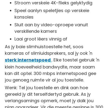
Stroom verskeie 4K-flieks gelyktydig
Speel aanlyn speletjies op verskeie
konsoles
Sluit aan by video-oproepe vanuit
verskillende kamers
Laai groot lêers vinnig af
As jy baie slimhuistoestelle het, soos
kameras of slimluidsprekers, sal jy ook 'n
sterk internetspoed
. Elke toestel gebruik 'n
klein hoeveelheid bandwydte, maar saam
kan dit optel. 300 mbps internetspoed gee
jou genoeg ruimte vir al jou toestelle.
Wenk: Tel jou toestelle en dink aan hoe
gereeld jy dit terselfdertyd gebruik. As jy
verlangsamings opmerk, moet jy dalk jou
plan opgradeer. Vir die meeste gesinne is 300