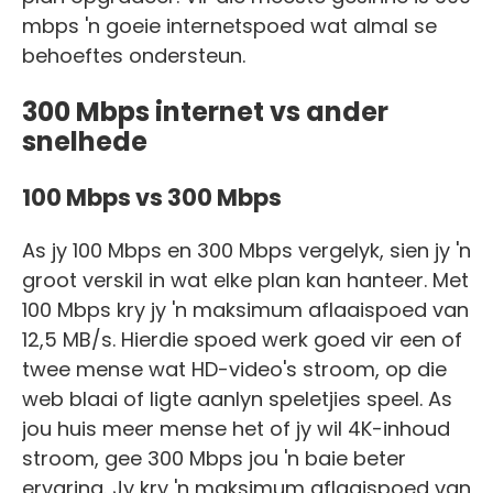
mbps 'n goeie internetspoed wat almal se
behoeftes ondersteun.
300 Mbps internet vs ander
snelhede
100 Mbps vs 300 Mbps
As jy 100 Mbps en 300 Mbps vergelyk, sien jy 'n
groot verskil in wat elke plan kan hanteer. Met
100 Mbps kry jy 'n maksimum aflaaispoed van
12,5 MB/s. Hierdie spoed werk goed vir een of
twee mense wat HD-video's stroom, op die
web blaai of ligte aanlyn speletjies speel. As
jou huis meer mense het of jy wil 4K-inhoud
stroom, gee 300 Mbps jou 'n baie beter
ervaring. Jy kry 'n maksimum aflaaispoed van