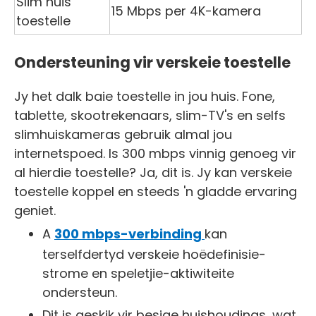
Slim huis
15 Mbps per 4K-kamera
toestelle
Ondersteuning vir verskeie toestelle
Jy het dalk baie toestelle in jou huis. Fone,
tablette, skootrekenaars, slim-TV's en selfs
slimhuiskameras gebruik almal jou
internetspoed. Is 300 mbps vinnig genoeg vir
al hierdie toestelle? Ja, dit is. Jy kan verskeie
toestelle koppel en steeds 'n gladde ervaring
geniet.
A
300 mbps-verbinding
kan
terselfdertyd verskeie hoëdefinisie-
strome en speletjie-aktiwiteite
ondersteun.
Dit is geskik vir besige huishoudings, wat