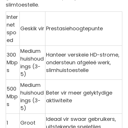
slimtoestelle.
Inter
net
Geskik vir
Prestasiehoogtepunte
spo
ed
Medium
300
Hanteer verskeie HD-strome,
huishoud
Mbp
ondersteun afgeleë werk,
ings (3-
s
slimhuistoestelle
5)
Medium
500
huishoud
Beter vir meer gelyktydige
Mbp
ings (3-
aktiwiteite
s
5)
Ideaal vir swaar gebruikers,
1
Groot
uitstekende speletjies,