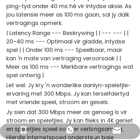
ping-tyd onder 40 ms hê vir intydse aksie. As
jou latensie meer as 100 ms gaan, sal jy dalk
vertragings opmerk.
| Latency Range --- Beskrywing | | --- --- | |
20–40 ms --- Optimaal vir gladde, intydse
spel | | Onder 100 ms --- Speelbaar, maar
kan 'n mate van vertraging veroorsaak | |
Meer as 100 ms --- Merkbare vertragings wat
spel ontwrig |
Let wel: Jy kry 'n wonderlike aanlyn-speletjie-
ervaring met 300 Mbps. Jy kan terselfdertyd
met vriende speel, stroom en gesels.
Jy sien dat 300 Mbps meer as genoeg is vir
stroom en speletjies. Jy kan flieks in 4K geniet
en speletjies speel sonder verlangsaming.
Besigheid E-pos: sales@lb-link.com
+86- 13923714138
+86 13923714138
Hierdie internetspoed ondersteun baie