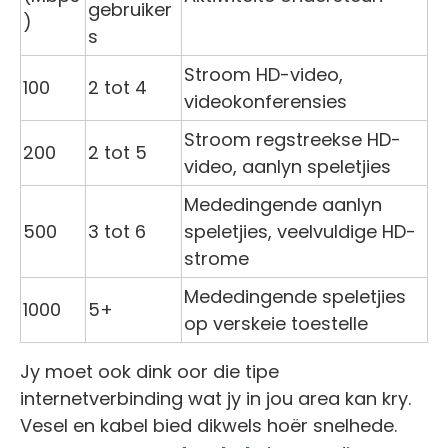
gebruiker
)
s
Stroom HD-video,
100
2 tot 4
videokonferensies
Stroom regstreekse HD-
200
2 tot 5
video, aanlyn speletjies
Mededingende aanlyn
500
3 tot 6
speletjies, veelvuldige HD-
strome
Mededingende speletjies
1000
5+
op verskeie toestelle
Jy moet ook dink oor die tipe
internetverbinding wat jy in jou area kan kry.
Vesel en kabel bied dikwels hoër snelhede.