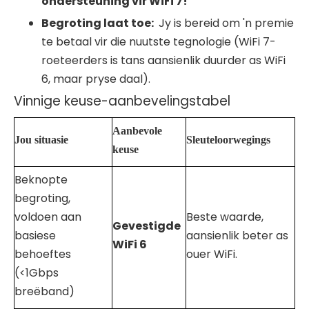
ondersteuning vir
WiFi
7!
Begroting laat toe:
Jy is bereid om 'n premie
te betaal vir die nuutste tegnologie (WiFi 7-
roeteerders is tans aansienlik duurder as WiFi
6, maar pryse daal).
Vinnige keuse-aanbevelingstabel
Aanbevole
Jou situasie
Sleuteloorwegings
keuse
Beknopte
begroting,
voldoen aan
Beste waarde,
Gevestigde
basiese
aansienlik beter as
WiFi
6
behoeftes
ouer WiFi.
(<1Gbps
breëband)