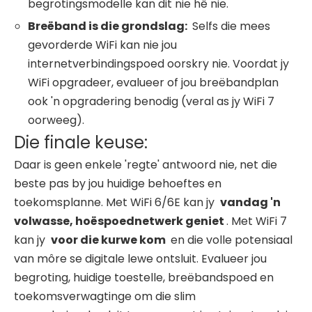
begrotingsmodelle kan dit nie hê nie.
Breëband is die grondslag:
Selfs die mees
gevorderde WiFi kan nie jou
internetverbindingspoed oorskry nie. Voordat jy
WiFi opgradeer, evalueer of jou breëbandplan
ook 'n opgradering benodig (veral as jy WiFi 7
oorweeg).
Die finale keuse:
Daar is geen enkele 'regte' antwoord nie, net die
beste pas by jou huidige behoeftes en
toekomsplanne. Met WiFi 6/6E kan jy
vandag 'n
volwasse, hoëspoednetwerk geniet
. Met WiFi 7
kan jy
voor die kurwe kom
en die volle potensiaal
van môre se digitale lewe ontsluit. Evalueer jou
begroting, huidige toestelle, breëbandspoed en
toekomsverwagtinge om die slim