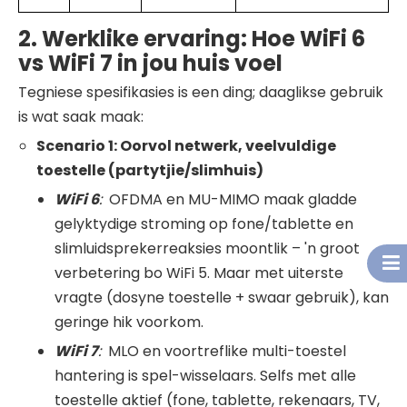
2. Werklike ervaring: Hoe WiFi 6
vs WiFi 7 in jou huis voel
Tegniese spesifikasies is een ding; daaglikse gebruik
is wat saak maak:
Scenario 1: Oorvol netwerk, veelvuldige
toestelle (partytjie/slimhuis)
WiFi
6
:
OFDMA en MU-MIMO maak gladde
gelyktydige stroming op fone/tablette en
slimluidsprekerreaksies moontlik – 'n groot
verbetering bo WiFi 5. Maar met uiterste
vragte (dosyne toestelle + swaar gebruik), kan
geringe hik voorkom.
WiFi
7
:
MLO en voortreflike multi-toestel
hantering is spel-wisselaars. Selfs met alle
toestelle aktief (fone, tablette, rekenaars, TV,