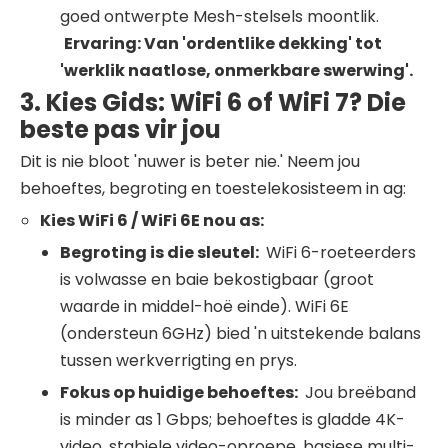
goed ontwerpte Mesh-stelsels moontlik.
Ervaring: Van 'ordentlike dekking' tot
'werklik naatlose, onmerkbare swerwing'.
3. Kies Gids: WiFi 6 of WiFi 7? Die
beste pas vir jou
Dit is nie bloot 'nuwer is beter nie.' Neem jou
behoeftes, begroting en toestelekosisteem in ag:
Kies
WiFi
6 /
WiFi
6E nou as:
Begroting is die sleutel:
WiFi 6-roeteerders
is volwasse en baie bekostigbaar (groot
waarde in middel-hoë einde). WiFi 6E
(ondersteun 6GHz) bied 'n uitstekende balans
tussen werkverrigting en prys.
Fokus op huidige behoeftes:
Jou breëband
is minder as 1 Gbps; behoeftes is gladde 4K-
video, stabiele video-oproepe, basiese multi-