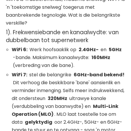
'n 'toekomstige snelweg' toegerus met
baanbrekende tegnologie. Wat is die belangrikste
verskille?
1). Frekwensiebande en kanaalwydte: van
dubbelbaan tot supernetwerk
WiFi
6:
Werk hoofsaaklik op
2.4GHz-
en
5GHz
-bande. Maksimum kanaalwydte:
160MHz
(verbreding van die bane).
WiFi
7:
stel die belangrike
6GHz-band bekend!
Dit verhoog die beskikbare 'bane' aansienlik en
verminder inmenging. Selfs meer indrukwekkend,
dit ondersteun
320MHz
ultrawye kanale
(verdubbeling van baanwydte) en
Multi-Link
Operation (MLO)
. MLO laat toestelle toe om
data
gelyktydig
oor 2.4GHz-, 5GHz- en 6GHz-
bande te stuur en te ontvang - soos 'n motor