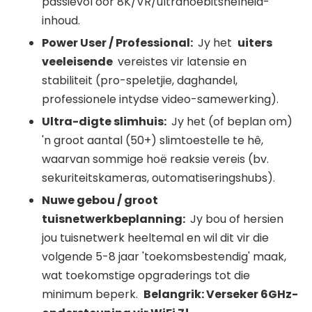
passievol oor 8K/VR/ultrahoëbitsnelheid-
inhoud.
Power User / Professional:
Jy het
uiters
veeleisende
vereistes vir latensie en
stabiliteit (pro-speletjie, daghandel,
professionele intydse video-samewerking).
Ultra-digte slimhuis:
Jy het (of beplan om)
'n groot aantal (50+) slimtoestelle te hê,
waarvan sommige hoë reaksie vereis (bv.
sekuriteitskameras, outomatiseringshubs).
Nuwe gebou / groot
tuisnetwerkbeplanning:
Jy bou of hersien
jou tuisnetwerk heeltemal en wil dit vir die
volgende 5-8 jaar 'toekomsbestendig' maak,
wat toekomstige opgraderings tot die
minimum beperk.
Belangrik: Verseker 6GHz-