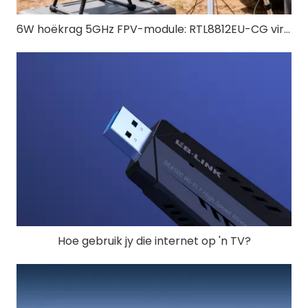
6W hoëkrag 5GHz FPV-module: RTL8812EU-CG vir langafstand hommeltuig FPV
Hoe gebruik jy die internet op 'n TV?