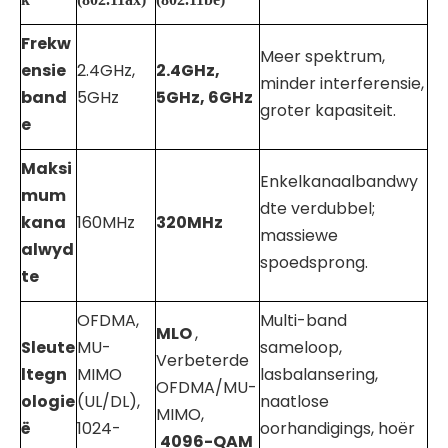
Frekw
Meer spektrum,
ensie
2.4GHz,
2.4GHz,
minder interferensie,
band
5GHz
5GHz, 6GHz
groter kapasiteit.
e
Maksi
Enkelkanaalbandwy
mum
dte verdubbel;
kana
160MHz
320MHz
massiewe
alwyd
spoedsprong.
te
OFDMA,
Multi-band
MLO
,
Sleute
MU-
sameloop,
Verbeterde
ltegn
MIMO
lasbalansering,
OFDMA/MU-
ologie
(UL/DL),
naatlose
MIMO,
ë
1024-
oorhandigings, hoër
4096-QAM