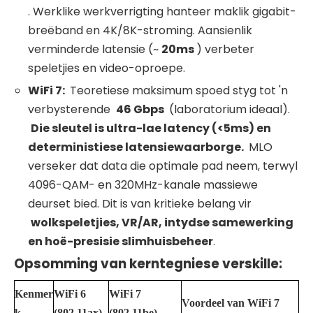
. Werklike werkverrigting hanteer maklik gigabit-
breëband en 4K/8K-stroming. Aansienlik
verminderde latensie (~
20ms
) verbeter
speletjies en video-oproepe.
WiFi
7:
Teoretiese maksimum spoed styg tot 'n
verbysterende
46 Gbps
(laboratorium ideaal).
Die sleutel is ultra-lae latency (<5ms) en
deterministiese latensiewaarborge.
MLO
verseker dat data die optimale pad neem, terwyl
4096-QAM- en 320MHz-kanale massiewe
deurset bied. Dit is van kritieke belang vir
wolkspeletjies, VR/AR, intydse samewerking
en hoë-presisie slimhuisbeheer
.
Opsomming van kerntegniese verskille:
Kenmer
WiFi
6
WiFi
7
Voordeel van
WiFi
7
k
(802.11ax)
(802.11be)