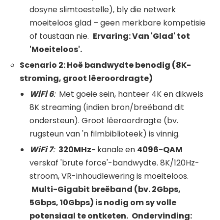
dosyne slimtoestelle), bly die netwerk
moeiteloos glad – geen merkbare kompetisie
of toustaan ​​nie.
Ervaring: Van 'Glad' tot
'Moeiteloos'.
Scenario 2: Hoë bandwydte benodig (8K-
stroming, groot lêeroordragte)
WiFi
6
:
Met goeie sein, hanteer 4K en dikwels
8K streaming (indien bron/breëband dit
ondersteun). Groot lêeroordragte (bv.
rugsteun van 'n filmbiblioteek) is vinnig.
WiFi
7
:
320MHz-
kanale en
4096-QAM
verskaf 'brute force'-bandwydte. 8K/120Hz-
stroom, VR-inhoudlewering is moeiteloos.
Multi-Gigabit breëband (bv. 2Gbps,
5Gbps, 10Gbps) is nodig om sy volle
potensiaal te ontketen.
Ondervinding: