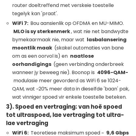
router doeltreffend met verskeie toestelle
tegelyk kan 'praat'.
WiFi
7:
Bou aansienlik op OFDMA en MU-MIMO.
MLO is sy sterkenmerk
, wat nie net bandwydte
bymekaarmaak nie, maar wat
lasbalansering
moontlik maak
(skakel outomaties van bane
om as een oorvol is) en
naatlose
oorhandigings
(geen verbinding onderbreek
wanneer jy beweeg nie). Boonop is
4096-QAM-
modulasie meer gevorderd as WiFi 6 se 1024-
QAM, wat ~20% meer data in dieselfde 'baan' pak,
wat vinniger spoed vir enkele toestelle beteken.
3). Spoed en vertraging: van hoë spoed
tot ultraspoed, lae vertraging tot ultra-
lae vertraging
WiFi
6:
Teoretiese maksimum spoed ~
9,6 Gbps