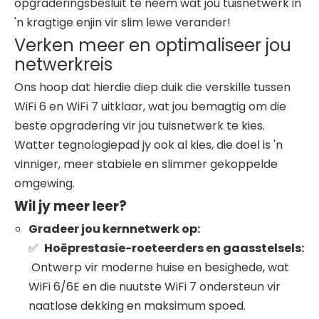
opgraderingsbesluit te neem wat jou tuisnetwerk in
'n kragtige enjin vir slim lewe verander!
Verken meer en optimaliseer jou
netwerkreis
Ons hoop dat hierdie diep duik die verskille tussen
WiFi 6 en WiFi 7 uitklaar, wat jou bemagtig om die
beste opgradering vir jou tuisnetwerk te kies.
Watter tegnologiepad jy ook al kies, die doel is 'n
vinniger, meer stabiele en slimmer gekoppelde
omgewing.
Wil jy meer leer?
Gradeer jou kernnetwerk op:
Hoëprestasie-roeteerders en gaasstelsels:
✅
Ontwerp vir moderne huise en besighede, wat
WiFi 6/6E en die nuutste WiFi 7 ondersteun vir
naatlose dekking en maksimum spoed.