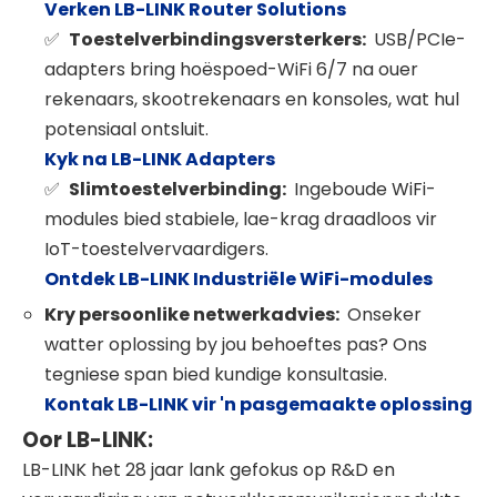
Verken LB-LINK Router Solutions
Toestelverbindingsversterkers:
USB/PCIe-
✅
adapters bring hoëspoed-WiFi 6/7 na ouer
rekenaars, skootrekenaars en konsoles, wat hul
potensiaal ontsluit.
Kyk na LB-LINK Adapters
Slimtoestelverbinding:
Ingeboude WiFi-
✅
modules bied stabiele, lae-krag draadloos vir
IoT-toestelvervaardigers.
Ontdek LB-LINK Industriële WiFi-modules
Kry persoonlike netwerkadvies:
Onseker
watter oplossing by jou behoeftes pas? Ons
tegniese span bied kundige konsultasie.
Kontak LB-LINK vir 'n pasgemaakte oplossing
Oor LB-LINK:
LB-LINK het 28 jaar lank gefokus op R&D en