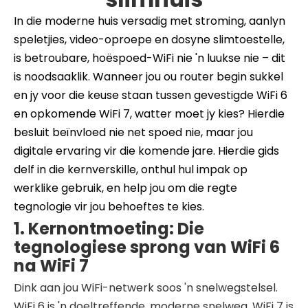
In die moderne huis versadig met stroming, aanlyn
speletjies, video-oproepe en dosyne slimtoestelle,
is betroubare, hoëspoed-WiFi nie 'n luukse nie – dit
is noodsaaklik. Wanneer jou ou router begin sukkel
en jy voor die keuse staan ​​tussen gevestigde WiFi 6
en opkomende WiFi 7, watter moet jy kies? Hierdie
besluit beïnvloed nie net spoed nie, maar jou
digitale ervaring vir die komende jare. Hierdie gids
delf in die kernverskille, onthul hul impak op
werklike gebruik, en help jou om die regte
tegnologie vir jou behoeftes te kies.
1. Kernontmoeting: Die
tegnologiese sprong van WiFi 6
na WiFi 7
Dink aan jou WiFi-netwerk soos 'n snelwegstelsel.
WiFi 6 is 'n doeltreffende, moderne snelweg. WiFi 7 is