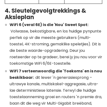
4. Sleutelgevolgtrekkings &
Aksieplan
WiFi
6 (veral 6E) is die 'Nou' Sweet Spot:
Volwasse, bekostigbare, en los huidige pynpunte
perfek op vir die meeste gebruikers (multi-
toestel, 4K-stroming, gemaklike speletjies). Dit is
die beste waarde-opgradering. Deur jou
roeteerder op te gradeer, berei jy jou nou voor vir
toekomstige WiFi 6/6E-toestelle.
WiFi
7 verteenwoordig die 'Toekoms' en is nou
beskikbaar:
dit lewer 'n generasiesprong –
ultrawye kanale, multiskakel-aggregasie, ultra-
lae deterministiese latensie. Terwyl die huidige
toestelaanneming groei en routers 'n premie dra,
baan dit die weg vir Multi-Gigabit breëband,