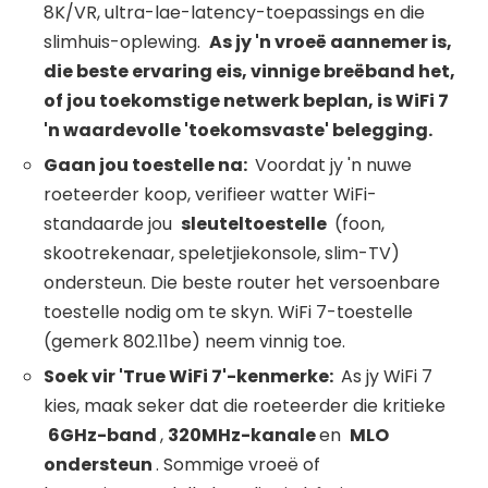
8K/VR, ultra-lae-latency-toepassings en die
slimhuis-oplewing.
As jy 'n vroeë aannemer is,
die beste ervaring eis, vinnige breëband het,
of jou toekomstige netwerk beplan, is
WiFi
7
'n waardevolle 'toekomsvaste' belegging.
Gaan jou toestelle na:
Voordat jy 'n nuwe
roeteerder koop, verifieer watter WiFi-
standaarde jou
sleuteltoestelle
(foon,
skootrekenaar, speletjiekonsole, slim-TV)
ondersteun. Die beste router het versoenbare
toestelle nodig om te skyn. WiFi 7-toestelle
(gemerk 802.11be) neem vinnig toe.
Soek vir 'True
WiFi
7'-kenmerke:
As jy WiFi 7
kies, maak seker dat die roeteerder die kritieke
6GHz-band
,
320MHz-kanale
en
MLO
ondersteun
. Sommige vroeë of