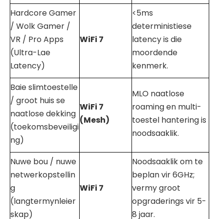
Hardcore Gamer
<5ms
/ Wolk Gamer /
deterministiese
VR / Pro Apps
WiFi
7
latency is die
(Ultra-Lae
moordende
Latency)
kenmerk.
Baie slimtoestelle
MLO naatlose
/ groot huis se
WiFi
7
roaming en multi-
naatlose dekking
(Mesh)
toestel hantering is
(toekomsbeveiligi
noodsaaklik.
ng)
Nuwe bou / nuwe
Noodsaaklik om te
netwerkopstellin
beplan vir 6GHz;
g
WiFi
7
vermy groot
(langtermynleier
opgraderings vir 5-
skap)
8 jaar.