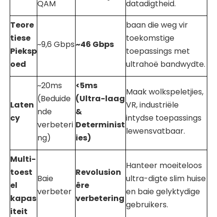
QAM
datadigtheid.
Teore
baan die weg vir
tiese
toekomstige
~9,6 Gbps
~46 Gbps
Pieksp
toepassings met
oed
ultrahoë bandwydte.
~20ms
<5ms
Maak wolkspeletjies,
(Beduide
(Ultra-laag
Laten
VR, industriële
nde
&
cy
intydse toepassings
verbeteri
Determinist
lewensvatbaar.
ng)
ies)
Multi-
Hanteer moeiteloos
toest
Revolusion
Baie
ultra-digte slim huise
el
êre
verbeter
en baie gelyktydige
kapas
verbetering
gebruikers.
iteit