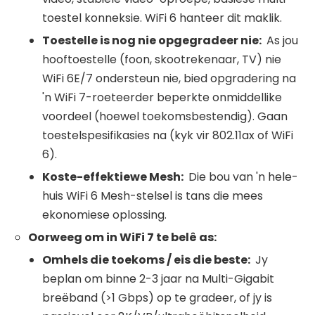
toestel konneksie. WiFi 6 hanteer dit maklik.
Toestelle is nog nie opgegradeer nie:
As jou
hooftoestelle (foon, skootrekenaar, TV) nie
WiFi 6E/7 ondersteun nie, bied opgradering na
'n WiFi 7-roeteerder beperkte onmiddellike
voordeel (hoewel toekomsbestendig). Gaan
toestelspesifikasies na (kyk vir 802.11ax of WiFi
6).
Koste-effektiewe Mesh:
Die bou van 'n hele-
huis WiFi 6 Mesh-stelsel is tans die mees
ekonomiese oplossing.
Oorweeg om in
WiFi
7 te belê as:
Omhels die toekoms / eis die beste:
Jy
beplan om binne 2-3 jaar na Multi-Gigabit
breëband (>1 Gbps) op te gradeer, of jy is