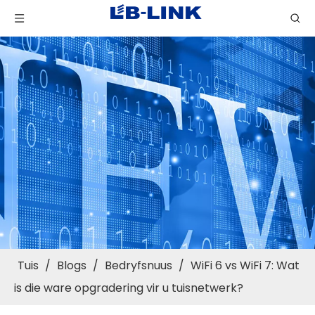
Tuis
/
Blogs
/
Bedryfsnuus
/
WiFi 6 vs WiFi 7: Wat
is die ware opgradering vir u tuisnetwerk?