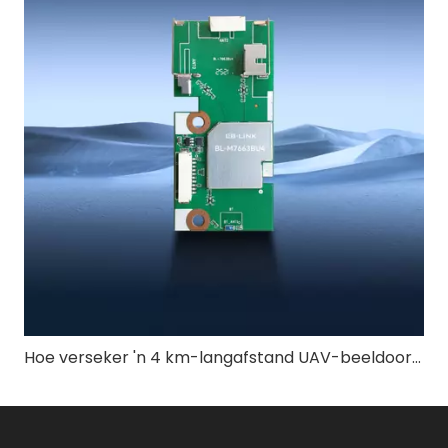
Hoe verseker 'n 4 km-langafstand UAV-beeldoordragstelsel stabiele videokwaliteit?