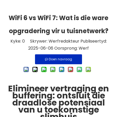
WiFi 6 vs WiFi 7: Wat is die ware
opgradering vir u tuisnetwerk?
Kyke:
0
Skrywer: Werfredakteur Publiseertyd:
2025-06-06 Oorsprong:
Werf
Doen navraag
Elimineer vertraging en
buffering: ontsluit die
draadlose potensiaal
van u toekomstige
slimhuis