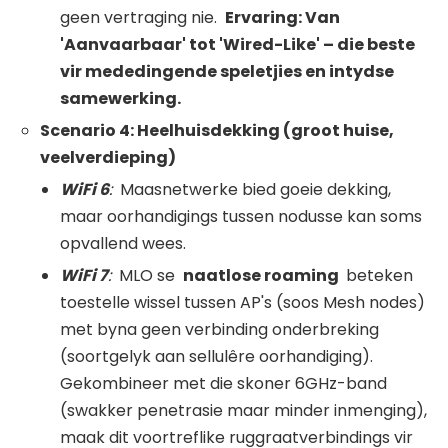
geen vertraging nie.
Ervaring: Van
'Aanvaarbaar' tot 'Wired-Like' – die beste
vir mededingende speletjies en intydse
samewerking.
Scenario 4: Heelhuisdekking (groot huise,
veelverdieping)
WiFi
6
:
Maasnetwerke bied goeie dekking,
maar oorhandigings tussen nodusse kan soms
opvallend wees.
WiFi
7
:
MLO se
naatlose roaming
beteken
toestelle wissel tussen AP's (soos Mesh nodes)
met byna geen verbinding onderbreking
(soortgelyk aan sellulêre oorhandiging).
Gekombineer met die skoner 6GHz-band
(swakker penetrasie maar minder inmenging),
maak dit voortreflike ruggraatverbindings vir