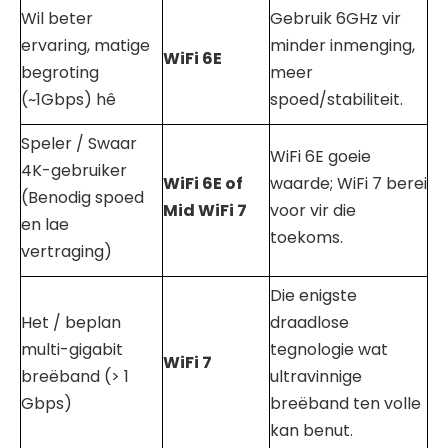
Wil beter
Gebruik 6GHz vir
ervaring, matige
minder inmenging,
WiFi
6E
begroting
meer
(~1Gbps) hê
spoed/stabiliteit.
Speler / Swaar
WiFi 6E goeie
4K-gebruiker
WiFi
6E of
waarde; WiFi 7 berei
(Benodig spoed
Mid
WiFi
7
voor vir die
en lae
toekoms.
vertraging)
Die enigste
Het / beplan
draadlose
multi-gigabit
tegnologie wat
WiFi
7
breëband (> 1
ultravinnige
Gbps)
breëband ten volle
kan benut.