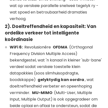
wat op verskeie parallelle snelweë tegelyk ry -
wat spoed en betroubaarheid dramaties
verhoog.
2). Doeltreffendheid en kapasiteit: Van
ordelike verkeer tot intelligente
koördinasie
WiFi
6:
Revolusionêre
OFDMA
(Orthogonal
Frequency Division Multiple Access)
bekendgestel, wat 'n kanaal in kleiner 'sub-bane'
verdeel sodat verskeie toestelle klein
datapakkies (soos slimhuisopdragte,
boodskappe)
gelyktydig kan oordra
, wat
doeltreffendheid verbeter en opeenhoping
verminder.
MU-MIMO
(Multi-User, Multiple
Input, Multiple Output) is ook opgegradeer om
beide oplaai en aflaai te ondersteun, sodat die