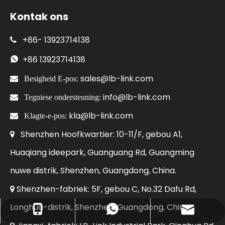
Kontak ons
+86-
13923714138

+86
13923714138

sales@lb-link.com

Besigheid E-pos:
info@lb-link.com

Tegniese ondersteuning:
kla@lb-link.com

Klagte-e-pos:
Shenzhen Hoofkwartier: 10-11/F, gebou A1,

Huaqiang ideepark, Guanguang Rd, Guangming
nuwe distrik, Shenzhen, Guangdong, China.
Shenzhen-fabriek: 5F, gebou C, No.32 Dafu Rd,

Longhua-distrik, Shenzhen, Guangdong, China.
Besigheid E-pos: sales@lb-link.com
+86- 13923714138
+86 13923714138