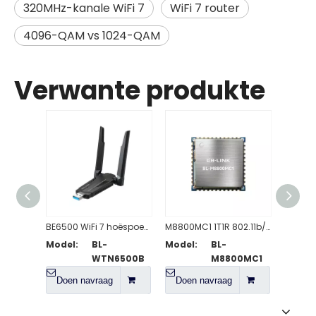
320MHz-kanale WiFi 7
WiFi 7 router
4096-QAM vs 1024-QAM
Verwante produkte
BE6500 WiFi 7 hoëspoed draadlose USB-adapter
M8800MC1 1T1R 802.11b/g/n/ax WiFi 6 + BT5.2-voldoende module
Model:
BL-
Model:
BL-
Model
WTN6500B
M8800MC1
Doen navraag
Doen navraag
Doen