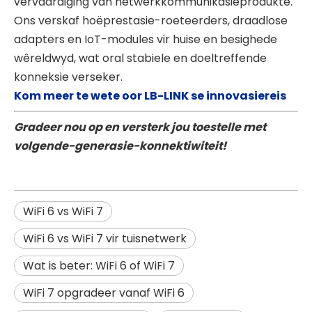
vervaardiging van netwerkkommunikasieprodukte.
Ons verskaf hoëprestasie-roeteerders, draadlose
adapters en IoT-modules vir huise en besighede
wêreldwyd, wat oral stabiele en doeltreffende
konneksie verseker.
Kom meer te wete oor LB-LINK se innovasiereis
Gradeer nou op en versterk jou toestelle met
volgende-generasie-konnektiwiteit!
WiFi 6 vs WiFi 7
WiFi 6 vs WiFi 7 vir tuisnetwerk
Wat is beter: WiFi 6 of WiFi 7
WiFi 7 opgradeer vanaf WiFi 6