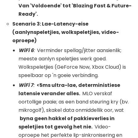
Van 'Voldoende' tot 'Blazing Fast & Future-
Ready'.
Scenario 3: Lae-Latency-eise
(aanlynspeletjies, wolkspeletjies, video-
oproepe)
WiFi
6
:
Verminder spellag/jitter aansienlik;
meeste aanlyn speletjies werk goed.
Wolkspeletjies (GeForce Now, Xbox Cloud) is
speelbaar op 'n goeie verbinding.
WiFi
7
:
<5ms ultra-lae, deterministiese
latensie verander alles.
MLO verskaf
oortollige paaie; as een band steuring kry (bv.
mikrogolf), skakel data onmiddellik oor, wat
byna geen hakkel of pakkieverlies in
speletjies tot gevolg het nie.
Video-
oproepe het perfekte lip-sinkronisering en