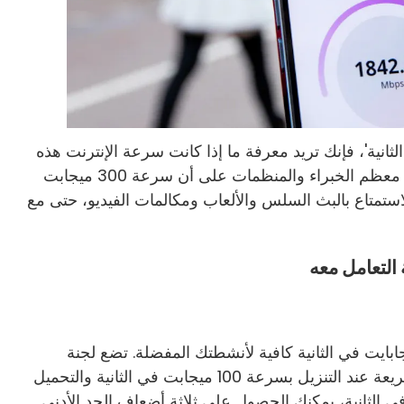
 سرعة الإنترنت 300 ميجابت في الثانية'، فإنك تريد معرفة ما إذا كانت سرعة الإنترنت هذه
قادرة على تلبية احتياجاتك اليومية. الجواب هو نعم. يتفق معظم الخبراء والمنظمات على أن سرعة 300 ميجابت
استمتاع بالبث السلس والألعاب ومكالمات الفيديو، حتى مع
ءل عما إذا كانت سرعة الإنترنت البالغة 300 ميجابايت في الثانية كافية لأنشطتك المفضلة. تضع لجنة
الاتصالات الفيدرالية (FCC) معيارًا لسرعة الإنترنت السريعة عند التنزيل بسرعة 100 ميجابت في الثانية والتحميل
 في الثانية. مع سرعة 300 ميجابت في الثانية، يمكنك الحصول على ثلاثة أضعاف الحد الأدنى