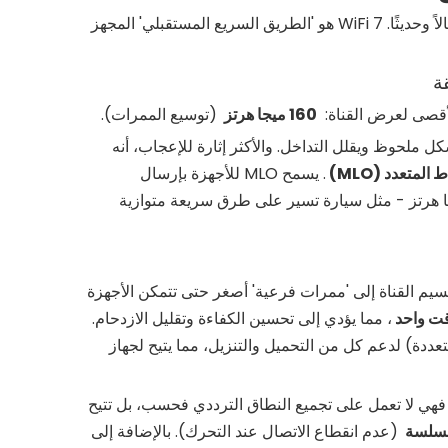
فكر في شبكة WiFi الخاصة بك كنظام للطرق السريعة. يعد WiFi 6 طريقًا سريعًا فعالاً وحديثًا. WiFi 7 هو 'الطريق السريع المستقبلي' المجهز
لأقصى لعرض القناة:
160 ميجا هرتز
(توسيع الممرات).
كل ملحوظ ويقلل التداخل. والأكثر إثارة للإعجاب، أنه
المتعدد (MLO)
. يسمح MLO للأجهزة بإرسال
ات 2.4 جيجا هرتز و5 جيجا هرتز و6 جيجا هرتز - مثل سيارة تسير على طرق سريعة متوازية
قسيم القناة إلى 'ممرات فرعية' أصغر حتى تتمكن الأجهزة
ت واحد
، مما يؤدي إلى تحسين الكفاءة وتقليل الازدحام.
ة) لدعم كل من التحميل والتنزيل، مما يتيح لجهاز
 فهي لا تعمل على تجميع النطاق الترددي فحسب، بل تتيح
السلسة
(عدم انقطاع الاتصال عند التحرك). بالإضافة إلى