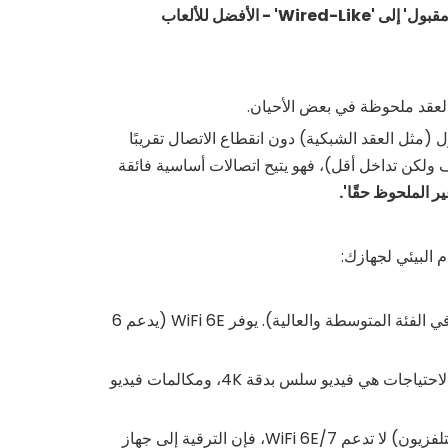
الخبرة: من 'مقبول' إلى 'Wired-Like' - الأفضل للألعاب
لعقد ملحوظة في بعض الأحيان.
 (مثل العقد الشبكية) دون انقطاع الاتصال تقريبًا
جا هرتز الأنظف (اختراق أضعف ولكن تداخل أقل)، فهو يتيح اتصالات أساسية فائقة
ير الملحوظ حقًا'.
 البيئي لجهازك:
أجهزة توجيه WiFi 6 ناضجة وبأسعار معقولة جدًا (قيمة رائعة في الفئة المتوسطة والعالية). يوفر WiFi 6E (يدعم 6
النطاق العريض لديك أقل من 1 جيجابت في الثانية؛ الاحتياجات هي فيديو سلس بدقة 4K، ومكالمات فيديو
إذا كانت أجهزتك الرئيسية (الهاتف والكمبيوتر المحمول والتلفزيون) لا تدعم WiFi 6E/7، فإن الترقية إلى جهاز