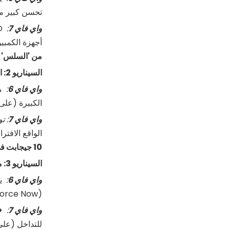
تحسن كبير مقارنة بشبكة WiFi 5. ولكن مع الأحمال الشديدة (عشر
واي فاي
7
:
أجهزة الكمبي
من 'السلس' إل
السيناريو 2: احتياجات النطاق الترددي العالي (بث 8K، عمليات نقل الملفات الكبيرة)
واي فاي
6
:
الكبيرة (على 
واي فاي
7
: ت
الواقع الافت
10 جيجابت في الثانية) لإطلاق العنان لإمكاناته الكاملة.
السيناريو 3: متطلبات زمن الاستجابة المنخفض (الألعاب عبر الإنترنت، والألعاب السحابية، ومكالمات الفيديو)
واي فاي
6
:
يق
(GeForce Now وXbox Cloud) عبر اتصال جيد.
واي فاي
7
:
<5 مللي ثانية، الكمون الحتمي الم
للتداخل (على 