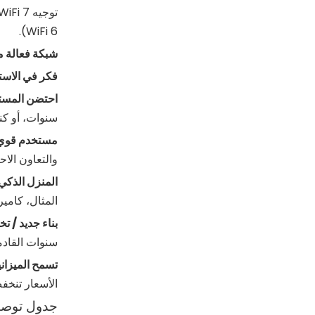
WiFi 6).
شبكة فعالة م
فكر في الاست
احتضن المست
سنوات، أو كنت متحمسًا ل
مستخدم قوي
والتعاون الاح
المنزل الذكي 
المثال، كامير
بناء جديد / ت
سنوات القادم
تسمح الميزاني
الأسعار تنخف
جدول توصيا