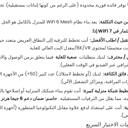
ن حيث التكلفة:
يعد بناء نظام WiFi 6 Mesh للمنزل بالكامل هو الحل الأكثر اقتصادا حاليًا.
ثمار في
7 إذا:
WiFi
قبل / اطلب الأفضل:
محتوى 8K/VR/معدل البت العالي للغاية.
 / محترف:
لديك متطلبات
صعبة للغاية
فيما يتعلق بزمن الوصول والاست
ترافي عبر الفيديو في الوقت الفعلي).
فائق الكثافة:
لديك (أو تخطط لامتلاك) ع
ات المراقبة، ومراكز التشغيل الآلي).
خطيط شبكة منزلية كبيرة:
ة، مما يقلل من الترقيات المستقبلية.
حاسم: ضمان دعم 6 جيجا هرتز لشبكة
ة:
ض).
ت الاختيار السريع