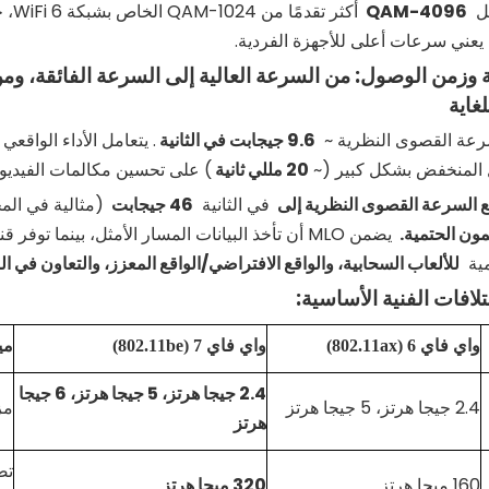
يل
4096-QAM
ا يعني سرعات أعلى للأجهزة الفردية.
ة وزمن الوصول: من السرعة العالية إلى السرعة الفائقة، 
غاية
عة القصوى النظرية ~
9.6 جيجابت في الثانية
المنخفض بشكل كبير (~
20 مللي ثانية
) على تحسين مكالمات الفيديو و
في الثانية
46 جيجابت
(مثالية في الم
ون الحتمية.
همية
للألعاب السحابية، والواقع الافتراضي/الواقع المعزز، والتعاون في ا
افات الفنية الأساسية:
واي فاي
6 (802.11ax)
واي فاي
7 (802.11be)
مي
2.4 جيجا هرتز، 5 جيجا هرتز، 6 جيجا
2.4 جيجا هرتز، 5 جيجا هرتز
مز
هرتز
تض
160 ميجا هرتز
320 ميجا هرتز