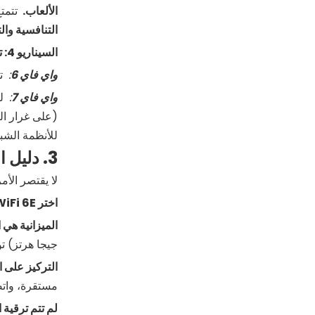
الألعاب.
تتمتع
التنافسية وال
السيناريو 4: تغطية المنزل بالكامل (المنازل الكبيرة، متعددة الطوابق)
واي فاي
6
:
تو
واي فاي
7
:
لـ 
للأنظمة الشب
3. دليل الاختيار: WiFi 6 أو WiFi 7؟ الأفضل لك
لا يقتصر الأم
اختر
6E الآن إذا:
WiFi
الميزانية هي 
جيجا هرتز) توا
التركيز على ا
مستقرة، واتصال أسا
لم تتم ترقية ا