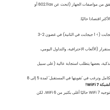
توجيه WiFi 7 توفر فائدة فورية محدودة (على الرغم من كونها إثباتات مستقبلية). تحقق من مواصفات الجهاز (ابحث عن 802.11ax أو
أنت تخطط للترقية إلى النطاق العريض متعدد جيجابت (> 1 جيجابت في الثانية) في غضون 2-3
قرار (الألعاب الاحترافية، والتداول اليومي،
دد كبير (50+) من الأجهزة الذكية، بعضها يتطلب استجابة عالية (على سبيل
أنت تقوم ببناء شبكتك المنزلية أو إصلاحها بالكامل وترغب في 'تقويتها في المستقبل' لمدة 5 إلى 8
WiFi
7!
أنت على استعداد لدفع علاوة مقابل التكنولوجيا المتطورة (أجهزة التوجيه WiFi 7 حاليًا أغلى بكثير من WiFi 6، لكن