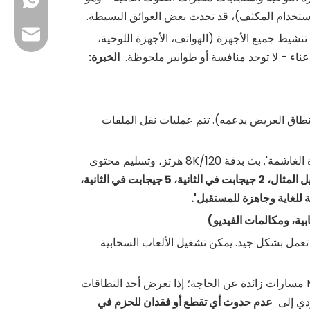
+86 13923714138
البريد الإلكتروني للعمل: sales@lb-link.com
ع تنشيط جميع الأجهزة (الهواتف، الأجهزة اللوحية،
عناء - لا توجد منافسة أو طوابير ملحوظة.
الخبرة:
الدعم الفني: info@lb-link.com
البريد الإلكتروني الخاص بالشكوى:شكوى@lb-link.com
ة 4K وغالبًا 8K (إذا كان المصدر/النطاق العريض يدعمه). تتم عمليات نقل الملفات
عرض النطاق الترددي 'القوة الغاشمة'. بث بدقة 8K/120 هرتز، وتسليم محتوى
هناك حاجة إلى النطاق العريض متعدد جيجابت (على سبيل المثال، 2 جيجابت في الثانية، 5 جيجابت في الثانية،
ة للغاية وجاهزة للمستقبل'.
تعمل بشكل جيد. يمكن تشغيل الألعاب السحابية
يوفر MLO مسارات زائدة عن الحاجة؛ إذا تعرض أحد النطاقات
ؤدي إلى
عدم حدوث أي تقطع أو فقدان للحزم في