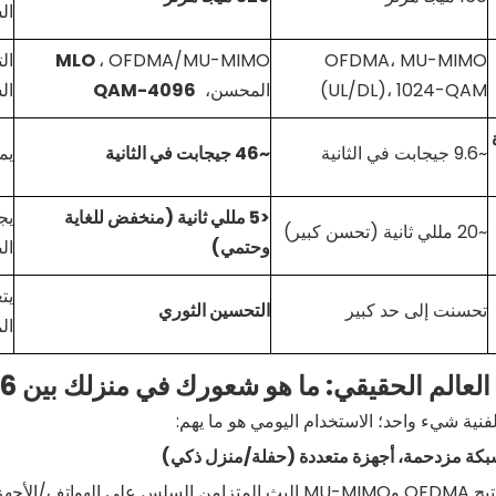
ال
OFDMA، MU-MIMO
، OFDMA/MU-MIMO
MLO
ال
(UL/DL)، 1024-QAM
المحسن،
4096-QAM
ال
~9.6 جيجابت في الثانية
~46 جيجابت في الثانية
يم
<5 مللي ثانية (منخفض للغاية
يج
~20 مللي ثانية (تحسن كبير)
وحتمي)
ال
يت
تحسنت إلى حد كبير
التحسين الثوري
ال
فنية شيء واحد؛ الاستخدام اليومي هو ما يهم:
يتيح OFDMA وMU-MIMO البث المتزامن السلس على الهو