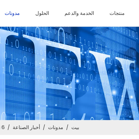
منتجات
الخدمة والدعم
الحلول
مدونات
بيت
/
مدونات
/
أخبار الصناعة
/
WiFi 6 مقابل WiFi 7: