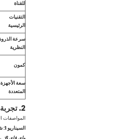
للقناة
التقنيات
الرئيسية
سرعة الذروة
النظرية
كمون
سعة الأجهزة
المتعددة
2. تجربة العالم الحقيقي: ما هو شعورك في منزلك بين WiFi 6 و WiFi 7
المواصفات ال
السيناريو 1: شبكة مزدحمة، أجهزة متعددة (حفلة/منزل ذكي)
واي فاي
6
: