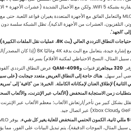
ات الأجهزة + الاستخدام المكثف)، قد تحدث بعض العوائق البسيطة.
MLO والتعامل الفائق مع الأجهزة المتعددة يغيران قواعد اللعبة. حتى م
وتر، التلفزيون، العشرات من الأجهزة الذكية)، تظل الشبكة سلسة دون 
ى 'الجهد'.
مع إشارة جيدة، يتعامل مع البث بدق
سبيل المثال، النسخ الاحتياطي لمكتبة الأفلام) بسرعة.
وفر
320 ميجاهرتز
قنوات
و4096-QAM
راضي أمر سهل.
الخبرة: من 'كافية' إلى 'سريع
لل بشكل كبير من تأخر/ارتعاش الألعاب؛ معظم الألعاب عبر الإنترنت 
نخفض للغاية يغير كل شيء.
سبيل المثال، الموجات الدقيقة)، يتم تبديل البيانات على الفور، مما ي