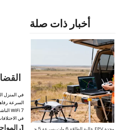
أخبار ذات صلة
القضاء
WiFi 7
في الاختلافا
1. المواجهة الأساسية: القفزة التكنولوجية من WiFi 6 إلى WiFi 7
وحدة FPV عالية الطاقة 6 وات بسرعة 5 جيجاهرتز: RTL8812EU-CG لطائرة بدون طيار طويلة المدى FPV