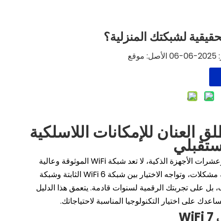
:
موقع
ق العنان للإمكانات اللاسلكية
ستقبلي
في المنزل الحديث المشبع بالبث المباشر والألعاب عبر الإنترنت ومكالمات الفيديو وعشرات الأجهزة الذكية، لا تعد شبكة WiFi الموثوقة وعالية
السرعة رفاهية - إنها ضرورية. عندما يبدأ جهاز التوجيه القديم الخاص بك في مواجهة مشكلات، وتواجه الاختيار بين شبكة WiFi 6 الثابتة وشبكة
حسب، بل على تجربتك الرقمية لسنوات قادمة. يتعمق هذا الدليل
عدك على اختيار التكنولوجيا المناسبة لاحتياجاتك.