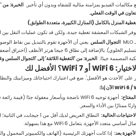
 مكالمات الفيديو بمزامنة مثالية للشفاه وبدون أي تأخير.
تعاون في الوقت الفعلي.
فر الشبكات المعشقة تغطية جيدة، ولكن قد تكون عمليات النقل بين ا
MLO
التجوال السلس
يعني أن الأجهزة تقوم بالتبديل بين نقاط الوصول
(على غرار التسليم الخلوي). بالإضافة إلى نطاق 6 جي
كية المصممة جيدًا.
الخبرة: من 'التغطية اللائقة' إلى 'التجوال السلس وغ
ر على 'الأحدث هو الأفضل'. ضع في اعتبارك احتياجاتك وميزانيتك والنظام
WiFi
6 /
المفتاح:
زنًا ممتازًا بين الأداء والسعر.
لاحتياجات الحالية:
سي متعدد الأجهزة. يتعامل WiFi 6 مع هذا بسهولة.
لأجهزة بعد: