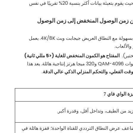
أكثر تقدمًا من 1024-QAM الخاص بشبكة WiFi 6، حيث يقوم بتعبئة بيانات أكثر بنسبة 20% تقريبًا في نفس
ومن زمن الوصول المنخفض إلى زمن الوصول
. يتعامل الأداء الواقعي بسهولة مع النطاق العريض جيجابت وبث 4K/8K. يعمل
الألعاب.
ختبر).
المفتاح هو الكمون المنخفض للغاية (<5 مللي ثانية)
يضمن MLO أن تأخذ البيانات المسار الأمثل، بينما توفر قنوات 4096-QAM و320 ميجا هرتز إنتاجية هائلة. يعد هذا
لوقت الفعلي، والتحكم المنزلي الذكي عالي الدقة
.
زة
الواي فاي
7
يد من الطيف، وتداخل أقل، وقدرة أكبر.
اعف عرض النطاق الترددي للقناة الواحدة؛ قفزة هائلة في