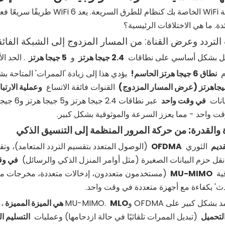
ئدة. ما هي الاختلافات الرئيسية؟
ل بشكل أساسي على نطاقات
2.4 جيجا هرتز
و
5 جيجا هرتز
. الحد ا
م
نطاق 6 جيجا هرتز الحاسم!
يؤدي هذا إلى زيادة 'الممرات' المتاحة بش
القنوات فائقة الاتساع
وعملية الارتباط 
يانات
في وقت واحد
عبر نطاق
ت واحد - مما يعزز السرعة والموثوقية بشكل كبير.
الثوري
OFDMA
(الوصول المتعدد بتقسيم التردد المتعامد)، وت
نقل حزم البيانات الصغيرة (مثل أوامر المنزل الذكي والرسائل)
في وق
قية
MU-MIMO
(مستخدمون متعددون، إدخالات متعددة، مخرجات متعدد
حدث' بكفاءة مع أجهزة متعددة في وقت واحد.
شكل كبير على OFDMA وMU-MIMO.
MLO هي الميزة المميزة
،
التحميل
(تبديل الممرات تلقائيًا في حالة ازدحامها) وعمليات
التسليم 