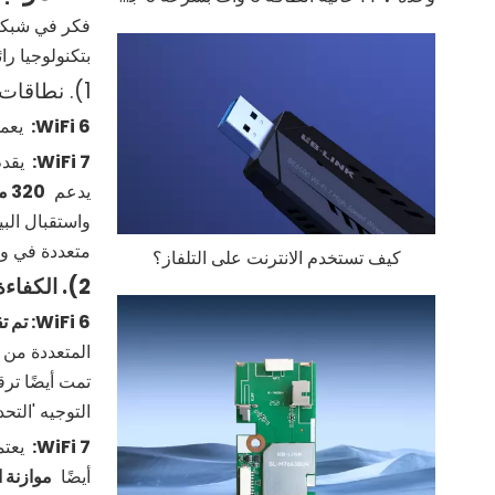
بتكنولوجيا را
1). نطاقات التردد وعرض القناة: من المسار المزدوج إلى الشبكة الفائقة
6:
WiFi
يعم
7:
WiFi
يقد
يدعم
320 ميجاهرتز (عرض المسار المزدوج)
واستقبال الب
متعددة في وق
كيف تستخدم الانترنت على التلفاز؟
2). الكفاءة والقدرة: من حركة المرور المنظمة إلى التنسيق الذكي
6: تم تقديم
WiFi
المتعددة من 
تمت أيضًا تر
التوجيه 'الت
7:
WiFi
يعتمد ب
أيضًا
موازنة 