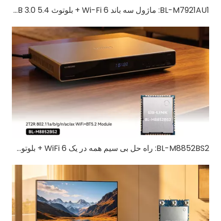
BL-M7921AU1: ماژول سه باند Wi-Fi 6 + بلوتوث 5.4 USB 3.0 | راه حل بی سیم پرسرعت برای IoT و دستگاه های صنعتی
BL-M8852BS2: راه حل بی سیم همه در یک WiFi 6 + بلوتوث 5.2