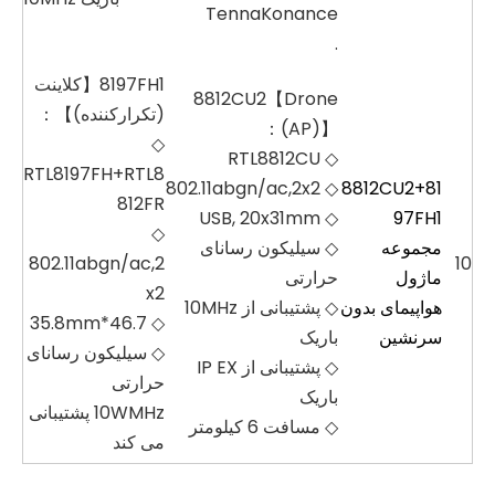
TennaKonance
.
8197FH1【کلاینت
8812CU2【Drone
(تکرارکننده)】：
(AP)】：
◇
◇ RTL8812CU
RTL8197FH+RTL8
◇ 802.11abgn/ac,2x2
8812CU2+81
812FR
◇ USB, 20x31mm
97FH1
◇
مجموعه
◇ سیلیکون رسانای
802.11abgn/ac,2
10
ماژول
حرارتی
x2
هواپیمای بدون
◇ پشتیبانی از 10MHz
◇ 46.7*35.8mm
سرنشین
باریک
◇ سیلیکون رسانای
◇ پشتیبانی از IP EX
حرارتی
باریک
10WMHz پشتیبانی
◇ مسافت 6 کیلومتر
می کند