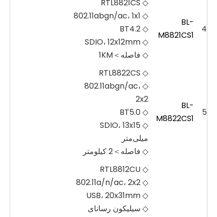
◇ RTL8821CS
◇ 802.11abgn/ac، 1x1
BL-
◇ BT4.2
4
M8821CS1
◇ SDIO، 12x12mm
◇ فاصله＞1KM
◇ RTL8822CS
◇ 802.11abgn/ac،
2x2
BL-
◇ BT5.0
5
M8822CS1
◇ SDIO، 13x15
میلی‌متر
◇ فاصله＞2 کیلومتر
◇ RTL8812CU
◇ 802.11a/n/ac، 2x2
◇ USB، 20x31mm
◇ سیلیکون رسانای