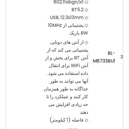
◇ 802.11abgn,1x1
◇ BT5.2
◇ USB, 12.3x13mm
◇ پشتیبانی از 10MHz
BW باریک
◇ از آنتن های دوتایی
پشتیبانی می کند که از
BL-
3
آنتن BT برای پخش و از
M8733BU1
آنتن WiFi برای انتقال
داده استفاده می شود.
آنها می توانند به طور
جداگانه به طور همزمان
کار کنند و عملکرد را تا
حد زیادی افزایش می
دهند
◇ فاصله (1 کیلومتر)