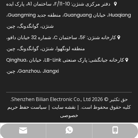
دفتر مرکزی شنژن: 10-11/F، ساختمان A1، پارک ایده

Huaqiang، خیابان Guanguang، منطقه جدید Guangming،
شنژن، گوانگدونگ، چین.
کارخانه شنژن: 5F، ساختمان C، شماره 32 خیابان دافو،

منطقه لونگهوا، شنژن، گوانگدونگ، چین.
کارخانه جیانگشی: پارک صنعتی LB-Link، خیابان Qinghua،

Ganzhou، Jiangxi، چین.
حق تکثیر ©
2026
Shenzhen Bilian Electronic Co., Ltd.
کلیه حقوق محفوظ است. |
نقشه سایت
|
سیاست حفظ حریم
خصوصی
ایمیل تجاری: sales@lb-link.com
+86 13923714138
+86- 13923714138