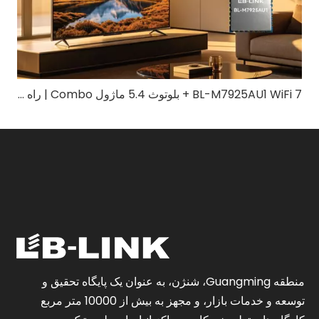
BL-M7925AU1 WiFi 7 + بلوتوث 5.4 ماژول Combo | راه حل بی سیم سه باند با سرعت بالا
منطقه Guangming، شنژن، به عنوان یک پایگاه تحقیق و
توسعه و خدمات بازار، و مجهز به بیش از 10000 متر مربع