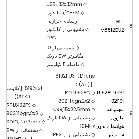
◇ USB، 32x32mm
◇ eFEM/سیلیکون
رسانای حرارتی
BL-
8
◇ پشتیبانی از کانکتور
M8812EU2
FPC
◇ پشتیبانی از 10
مگاهرتز BW باریک
◇ فاصله 5 کیلومتر
8192FU3【Drone
(AP)】：
8192FS1【کلاینت
◇ RTL8192FC
8192FU3+81
(STA)】：
◇ 802.11bgn,2x2
92FS1
◇ RTL8192FS
مجموعه
◇ USB,15x22.5mm
◇ 802.11bgn,2x2
9
ماژول
◇ پشتیبانی از BW باریک
◇ SDIO,12x12mm
هواپیمای بدون
10MHz
◇ پشتیبانی از BW
سرنشین
◇ پشتیبانی از IPEX，
باریک 10MHz