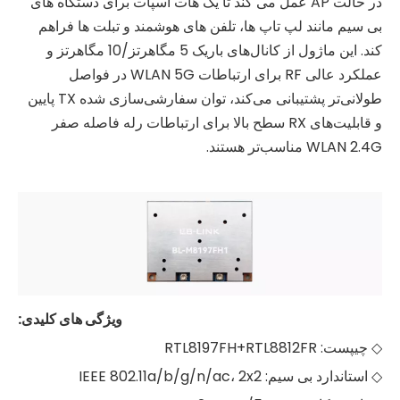
در حالت AP عمل می کند تا یک هات اسپات برای دستگاه های
بی سیم مانند لپ تاپ ها، تلفن های هوشمند و تبلت ها فراهم
کند. این ماژول از کانال‌های باریک 5 مگاهرتز/10 مگاهرتز و
عملکرد عالی RF برای ارتباطات WLAN 5G در فواصل
طولانی‌تر پشتیبانی می‌کند، توان سفارشی‌سازی شده TX پایین
و قابلیت‌های RX سطح بالا برای ارتباطات رله فاصله صفر
WLAN 2.4G مناسب‌تر هستند.
ویژگی های کلیدی:
◇ چیپست: RTL8197FH+RTL8812FR
◇ استاندارد بی سیم: IEEE 802.11a/b/g/n/ac، 2x2