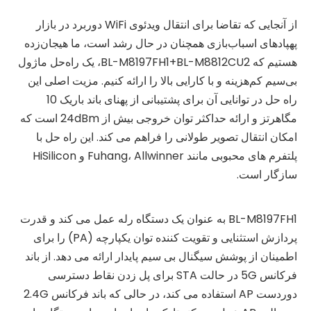
از آنجایی که تقاضا برای انتقال ویدئوی WiFi دوربرد در بازار
پهپادهای اسباب‌بازی همچنان در حال رشد است، ما هیجان‌زده
هستیم که BL-M8197FH1+BL-M8812CU2، یک راه‌حل ماژول
بی‌سیم کم‌هزینه و با کارایی بالا را ارائه کنیم. مزیت اصلی این
راه حل در توانایی آن برای پشتیبانی از پهنای باند باریک 10
مگاهرتز و ارائه حداکثر توان خروجی بیش از 24dBm است که
امکان انتقال تصویر طولانی را فراهم می کند. این راه حل با
پلتفرم های محبوبی مانند Fuhang، Allwinner و HiSilicon
سازگار است.
BL-M8197FH1 به عنوان یک دستگاه رله عمل می کند و قدرت
پردازش استثنایی و تقویت کننده توان یکپارچه (PA) را برای
اطمینان از پوشش سیگنال بی سیم پایدار ارائه می دهد. از باند
فرکانس 5G در حالت STA برای پل زدن نقاط دسترسی
دوردست AP استفاده می کند، در حالی که باند فرکانس 2.4G