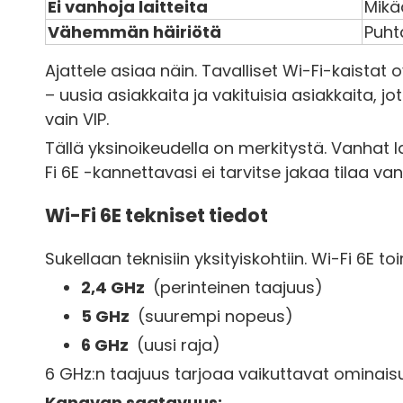
Ei vanhoja laitteita
Mikää
Vähemmän häiriötä
Puht
Ajattele asiaa näin. Tavalliset Wi-Fi-kaistat ov
– uusia asiakkaita ja vakituisia asiakkaita, j
vain VIP.
Tällä yksinoikeudella on merkitystä. Vanhat l
Fi 6E -kannettavasi ei tarvitse jakaa tilaa v
Wi-Fi 6E tekniset tiedot
Sukellaan teknisiin yksityiskohtiin. Wi-Fi 6E toi
2,4 GHz
(perinteinen taajuus)
5 GHz
(suurempi nopeus)
6 GHz
(uusi raja)
6 GHz:n taajuus tarjoaa vaikuttavat ominais
Kanavan saatavuus: