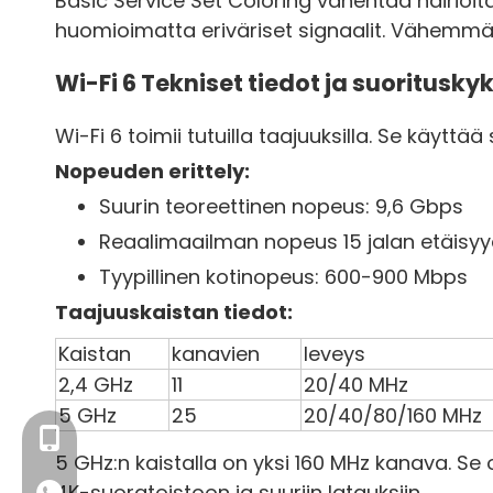
Basic Service Set Coloring vähentää häiriöitä.
huomioimatta eriväriset signaalit. Vähemmä
Wi-Fi 6 Tekniset tiedot ja suoritusky
Wi-Fi 6 toimii tutuilla taajuuksilla. Se käyttä
Nopeuden erittely:
Suurin teoreettinen nopeus: 9,6 Gbps
Reaalimaailman nopeus 15 jalan etäisyyd
Tyypillinen kotinopeus: 600-900 Mbps
Taajuuskaistan tiedot:
Kaistan
kanavien
leveys
2,4 GHz
11
20/40 MHz
5 GHz
25
20/40/80/160 MHz
+86- 13923714138
5 GHz:n kaistalla on yksi 160 MHz kanava. Se 
4K-suoratoistoon ja suuriin latauksiin.