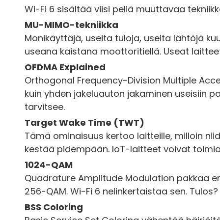
Wi-Fi 6 sisältää viisi peliä muuttavaa tekniik
MU-MIMO-tekniikka
Monikäyttäjä, useita tuloja, useita lähtöjä ku
useana kaistana moottoritiellä. Useat laittee
OFDMA Explained
Orthogonal Frequency-Division Multiple Acce
kuin yhden jakeluauton jakaminen useisiin pak
tarvitsee.
Target Wake Time (TWT)
Tämä ominaisuus kertoo laitteille, milloin nii
kestää pidempään. IoT-laitteet voivat toimia
1024-QAM
Quadrature Amplitude Modulation pakkaa ene
256-QAM. Wi-Fi 6 nelinkertaistaa sen. Tulo
BSS Coloring