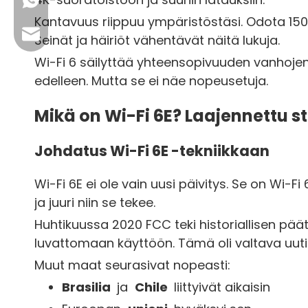
+86 13923714138
Kantavuus riippuu ympäristöstäsi. Odota 150 j
Yrityksen sähköposti: sales@lb-link.com
Seinät ja häiriöt vähentävät näitä lukuja.
Wi-Fi 6 säilyttää yhteensopivuuden vanhojen l
Tekninen tuki: info@lb-link.com
edelleen. Mutta se ei näe nopeusetuja.
Valitussähköposti: panasz@lb-link.com
Mikä on Wi-Fi 6E? Laajennettu s
Johdatus Wi-Fi 6E -tekniikkaan
Wi-Fi 6E ei ole vain uusi päivitys. Se on Wi-Fi 
ja juuri niin se tekee.
Huhtikuussa 2020 FCC teki historiallisen pää
luvattomaan käyttöön. Tämä oli valtava uuti
Muut maat seurasivat nopeasti:
Brasilia
ja
Chile
liittyivät aikaisin