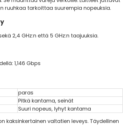
 Se määrittää värejä verkoille. Laitteet jättävät
n ruuhkaa tarkoittaa suurempia nopeuksia.
ky
ä sekä 2,4 GHz:n että 5 GHz:n taajuuksia.
ellä: 1,146 Gbps
paras
Pitkä kantama, seinät
Suuri nopeus, lyhyt kantama
on kaksinkertainen valtatien leveys. Täydellinen