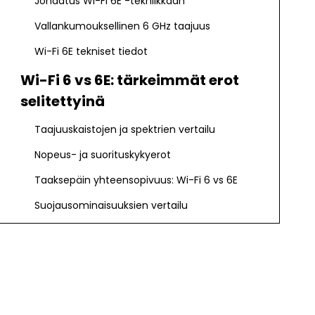
Johdatus Wi-Fi 6E -tekniikkaan
Vallankumouksellinen 6 GHz taajuus
Wi-Fi 6E tekniset tiedot
Wi-Fi 6 vs 6E: tärkeimmät erot
selitettyinä
Taajuuskaistojen ja spektrien vertailu
Nopeus- ja suorituskykyerot
Taaksepäin yhteensopivuus: Wi-Fi 6 vs 6E
Suojausominaisuuksien vertailu
Wi-Fi 6:n ja Wi-Fi 6E:n edut
Wi-Fi:n edut 6
Wi-Fi 6E:n edut