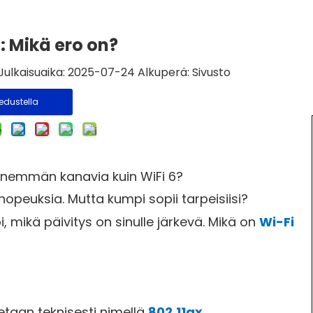
E: Mikä ero on?
 Julkaisuaika: 2025-07-24 Alkuperä:
Sivusto
iedustella
a enemmän kanavia kuin WiFi 6?
euksia. Mutta kumpi sopii tarpeisiisi?
 mikä päivitys on sinulle järkevä. Mikä on
Wi-Fi
etaan teknisesti nimellä
802.11ax
.