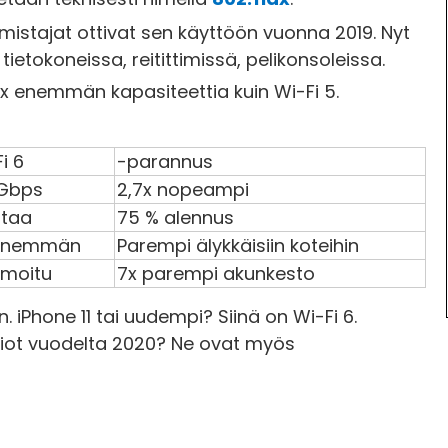
lmistajat ottivat sen käyttöön vuonna 2019. Nyt
tietokoneissa, reitittimissä, pelikonsoleissa.
 4x enemmän kapasiteettia kuin Wi-Fi 5.
i 6
-parannus
 Gbps
2,7x nopeampi
ntaa
75 % alennus
enemmän
Parempi älykkäisiin koteihin
imoitu
7x parempi akunkesto
 iPhone 11 tai uudempi? Siinä on Wi-Fi 6.
siot vuodelta 2020? Ne ovat myös