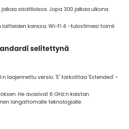
alkaa sisätiloissa. Jopa 300 jalkaa ulkona.
aitteiden kanssa. Wi-Fi 4 -tulostimesi toimii
tandardi selitettynä
6:n laajennettu versio. 'E' tarkoittaa 'Extended' –
töksen. He avasivat 6 GHz:n kaistan
nen langattomalle teknologialle.