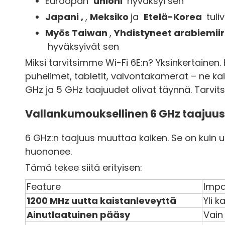
Euroopan
unioni
hyväksyi sen
Japani ,
,
Meksiko
ja
Etelä-Korea
tuli
Myös Taiwan
,
Yhdistyneet arabiemii
hyväksyivät sen
Miksi tarvitsimme Wi-Fi 6E:n? Yksinkertainen. 
puhelimet, tabletit, valvontakamerat – ne kai
GHz ja 5 GHz taajuudet olivat täynnä. Tarvits
Vallankumouksellinen 6 GHz taajuus
6 GHz:n taajuus muuttaa kaiken. Se on kuin u
huononee.
Tämä tekee siitä erityisen:
Feature
Impa
1200 MHz uutta kaistanleveyttä
Yli 
Ainutlaatuinen pääsy
Vain 