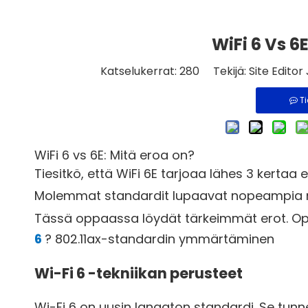
WiFi 6 Vs 6
Katselukerrat:
280
Tekijä: Site Editor
T
WiFi 6 vs 6E: Mitä eroa on?
Tiesitkö, että WiFi 6E tarjoaa lähes 3 kerta
Molemmat standardit lupaavat nopeampia nop
Tässä oppaassa löydät tärkeimmät erot. Opi,
6
? 802.11ax-standardin ymmärtäminen
Wi-Fi 6 -tekniikan perusteet
Wi-Fi 6 on uusin langaton standardi. Se tunn