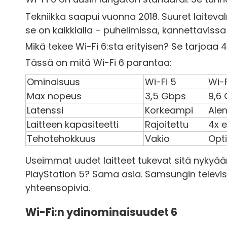
Tekniikka saapui vuonna 2018. Suuret laiteva
se on kaikkialla – puhelimissa, kannettavissa 
Mikä tekee Wi-Fi 6:sta erityisen? Se tarjoaa
Tässä on mitä Wi-Fi 6 parantaa:
Ominaisuus
Wi-Fi 5
Wi-F
Max nopeus
3,5 Gbps
9,6
Latenssi
Korkeampi
Ale
Laitteen kapasiteetti
Rajoitettu
4x 
Tehotehokkuus
Vakio
Opt
Useimmat uudet laitteet tukevat sitä nykyään.
PlayStation 5? Sama asia. Samsungin televi
yhteensopivia.
Wi-Fi:n ydinominaisuudet 6