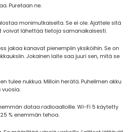
kaa. Puretaan ne.
ulostaa monimutkaiselta. Se ei ole. Ajattele sitä
t voivat lähettää tietoja samanaikaisesti.
ss jakaa kanavat pienempiin yksiköihin. Se on
kauksiin. Jokainen laite saa juuri sen, mitä se
den tulee nukkua. Milloin herätä. Puhelimen akku
 vuosia.
mmän dataa radioaalloille. Wi-Fi 5 käytetty
s? 25 % enemmän tehoa.