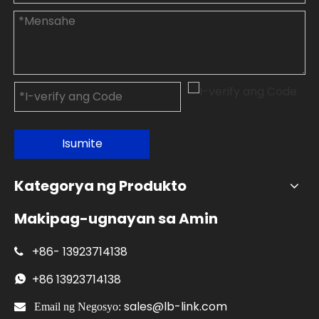
Isumite
Kategorya ng Produkto
Makipag-ugnayan sa Amin
+86-
13923714138

+86
13923714138

sales@lb-link.com

Email ng Negosyo: