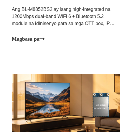
Ang BL-M8852BS2 ay isang high-integrated na
1200Mbps dual-band WiFi 6 + Bluetooth 5.2
module na idinisenyo para sa mga OTT box, IP
camera, smart gateway at industrial embedded
applications.
Magbasa pa