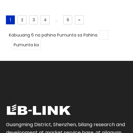
1
2
3
4
...
6
»
Kabuuang 6 na pahina Pumunta sa Pahina
Pumunta ka
Guangming District, Shenzhen, bilang research and
development at market service base, at nilagyan