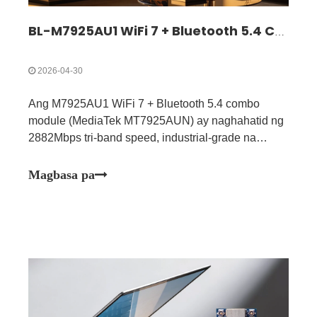
BL-M7925AU1 WiFi 7 + Bluetooth 5.4 Combo Module | High-Speed ​​Tri-Band Wireless Solution
2026-04-30
Ang M7925AU1 WiFi 7 + Bluetooth 5.4 combo
module (MediaTek MT7925AUN) ay naghahatid ng
2882Mbps tri-band speed, industrial-grade na
pagiging maaasahan, perpekto para sa IoT, smart
TV, AGV at mga medikal na device.
Magbasa pa