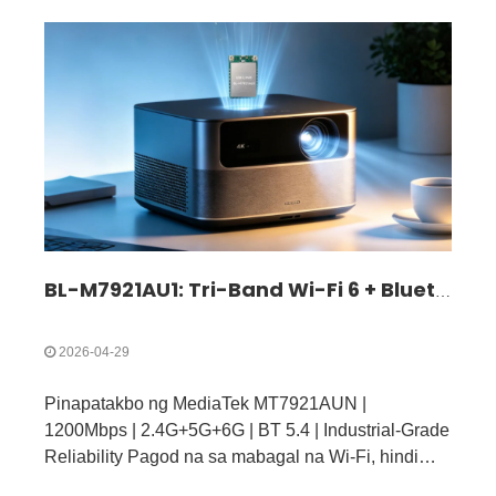
BL-M7921AU1: Tri-Band Wi-Fi 6 + Bluetooth 5.4 USB 3.0 Module | High-Speed ​​Wireless Solution para sa IoT at Industrial Device
2026-04-29
Pinapatakbo ng MediaTek MT7921AUN |
1200Mbps | 2.4G+5G+6G | BT 5.4 | Industrial-Grade
Reliability Pagod na sa mabagal na Wi-Fi, hindi
matatag na Bluetooth, signal interference, at