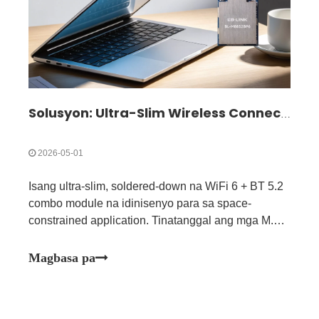
Solusyon: Ultra-Slim Wireless Connectivity para sa Compact at Ultra-Thin Device| BL-M8852BP6
2026-05-01
Isang ultra-slim, soldered-down na WiFi 6 + BT 5.2
combo module na idinisenyo para sa space-
constrained application. Tinatanggal ang mga M.2
socket na may direktang SMT placement, perpekto
para sa mga ultra-thin na laptop, slim display, at
Magbasa pa
compact embedded system.