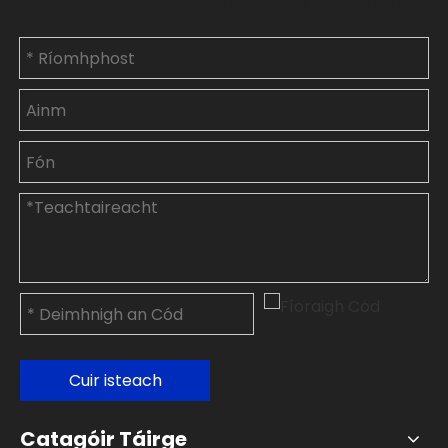
Cuir isteach
Catagóir Táirge