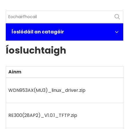
Íoslódáil an catagóir
Íosluchtaigh
Ainm
WDN953AX(MU3)_linux_driver.zip
RE300(28AP2)_V1.0.1_TFTP.zip
3