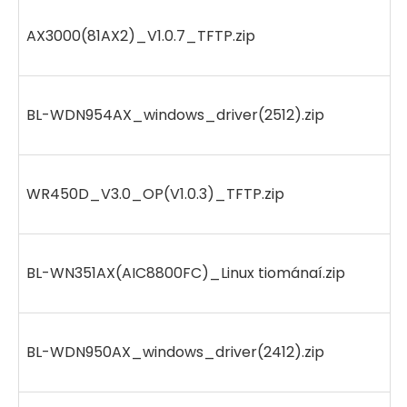
AX3000(81AX2)_V1.0.7_TFTP.zip
BL-WDN954AX_windows_driver(2512).zip
WR450D_V3.0_OP(V1.0.3)_TFTP.zip
BL-WN351AX(AIC8800FC)_Linux tiománaí.zip
BL-WDN950AX_windows_driver(2412).zip
2