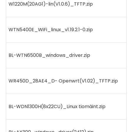
W1220M(20AG1)-lin(V1.0.6)_TFTP.zip
WTN5400E_WiFi_linux_v1.19.2.1-0.zip
BL-WTN6500B_windows_driver.zip
WR450D_28AE4_D- Openwrt(V1.02)_TFTP.zip
BL-WDN1300H(8x22CU)_Linux tiomáint.zip
1