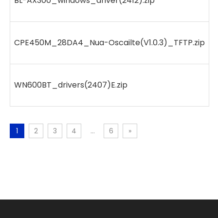
BL-AX300_windows_driver(2412).zip
CPE450M_28DA4_Nua-Oscailte(V1.0.3)_TFTP.zip
WN600BT_drivers(2407)E.zip
1
2
3
4
...
6
»