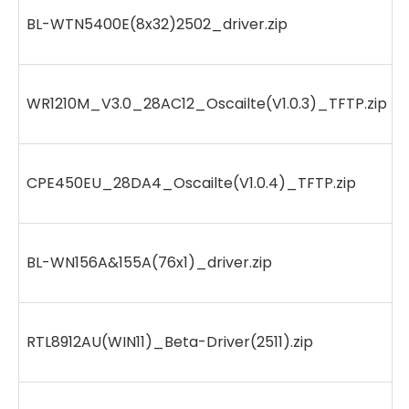
BL-WTN5400E(8x32)2502_driver.zip
WR1210M_V3.0_28AC12_Oscailte(V1.0.3)_TFTP.zip
CPE450EU_28DA4_Oscailte(V1.0.4)_TFTP.zip
BL-WN156A&155A(76x1)_driver.zip
RTL8912AU(WIN11)_Beta-Driver(2511).zip