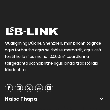
Guangming Dúiche, Shenzhen, mar bhonn taighde
agus forbartha agus seirbhíse margaidh, agus atá
feistithe le níos mó ná 10,000m² ceardlanna
táirgeachta uathoibrithe agus ionaid trádstórála
lóistíochta.
Naisc Thapa
Déan Teagmháil Linn