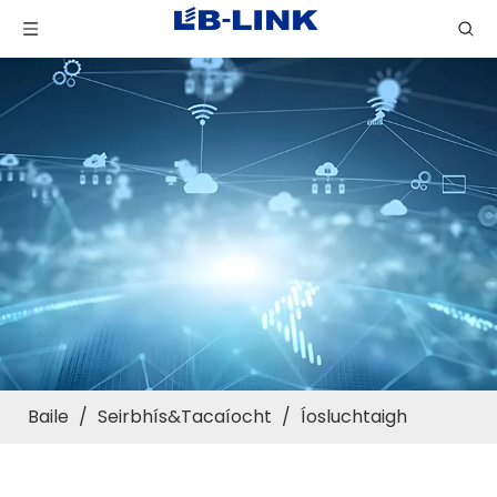
Baile
/
Seirbhís&Tacaíocht
/
Íosluchtaigh