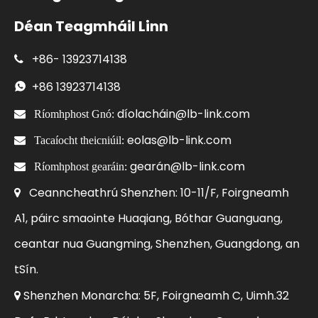
Déan Teagmháil Linn
+86-
13923714138

+86
13923714138

díolacháin@lb-link.com

Ríomhphost Gnó:
eolas@lb-link.com

Tacaíocht theicniúil:
gearán@lb-link.com

Ríomhphost gearáin:
Ceanncheathrú Shenzhen: 10-11/F, Foirgneamh

A1, páirc smaointe Huaqiang, Bóthar Guanguang,
ceantar nua Guangming, Shenzhen, Guangdong, an
tSín.
Shenzhen Monarcha: 5F, Foirgneamh C, Uimh.32
