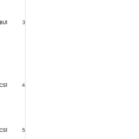
BU1
3
CS1
4
CS1
5