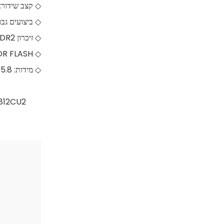
◇ קצב שידור: 66.7Mbps+300Mbps
◇ ביצועים גבוהים MIPS 24Kc CPU Core עד מ
◇ זיכרון RAM: 512Mb DDR2
◇ ROM: 64Mb SPI NOR FLASH (קיבולת התאמה אישית של עד 256Mb)
◇ מידות: 46.7x35.8 מ'מ