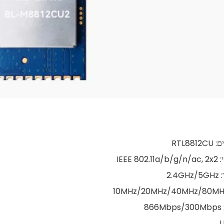
RTL8
IEEE 
2.
8