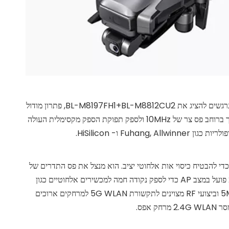
ככל שהביקוש להעברת וידאו WiFi לטווח ארוך בשוק מזל'ט הצעצועים ממשיך לגדול, אנו נרגשים להציג את BL-M8197FH1+BL-M8812CU2, פתרון מודול
אלחוטי בעל עלות נמוכה וביצועים גבוהים. היתרון העיקרי של פתרון זה טמון ביכולתו לתמוך ברוחב פס צר של 10MHz ולספק תפוקת הספק מקסימלית העולה
BL-M819 פועל כהתקן ממסר, המציע כוח עיבוד יוצא דופן ומגבר כוח משולב (PA) כדי להבטיח כיסוי אות אלחוטי יציב. הוא מנצל את פס התדרים של
5G במצב STA כדי לגשר על נקודות חמות של AP רחוקות, בעוד שפס התדרים של 2.4G פועל במצב AP כדי לספק נקודה חמה למכשירים אלחוטיים כגון
מחשבים ניידים, סמארטפונים וטאבלטים. מודול זה תומך בערוצים צרים של 5MHz/10MHz וביצועי RF מצוינים לתקשורת 5G WLAN למרחקים ארוכים