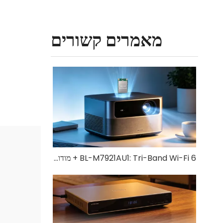
מאמרים קשורים
BL-M7921AU1: Tri-Band Wi-Fi 6 + מודול Bluetooth 5.4 USB 3.0 | פתרון אלחוטי במהירות גבוהה עבור IoT ומכשירים תעשייתיים