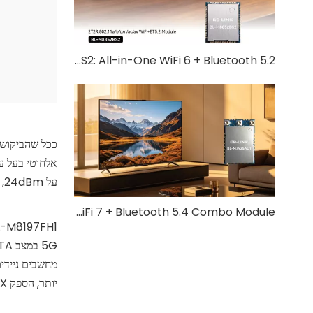
BL-M8852BS2: All-in-One WiFi 6 + Bluetooth 5.2 פתרון אלחוטי
על 24dBm, מה שמאפשר מרחקי שידור תמונה מורחבים. פתרון זה תואם לפלטפורמות פופולריות כגון Fuhang, Allwinner ו- HiSilicon.
BL-M7925AU1 WiFi 7 + Bluetooth 5.4 Combo Module | פתרון תלת-בנד אלחוטי במהירות גבוהה
יותר, הספק TX נמוך מותאם אישית ויכולות RX ברמה גבוהה מתאימות יותר לתקשורת ממסר 2.4G WLAN מרחק אפס.