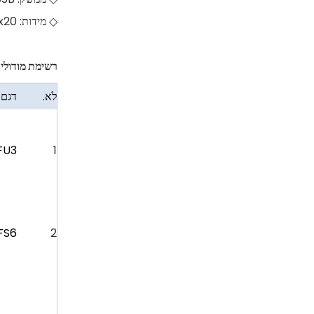
◇ מידות: 31x20 מ'מ◇ אישורים: SRRC/FCC
רשימת מודולים
לֹא.
דגם 
FU3
1
FS6
2