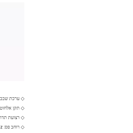
◇ ערכת שבבים: 7FH+RTL8812FR
◇ תקן אלחוטי: 802.11a/b/g/n/ac, 2x2
◇ רצועת תדר: 4GHz/5GHz
◇ רוחב פס: 5MHz/10MHz/20MHz/40MHz/80MHz