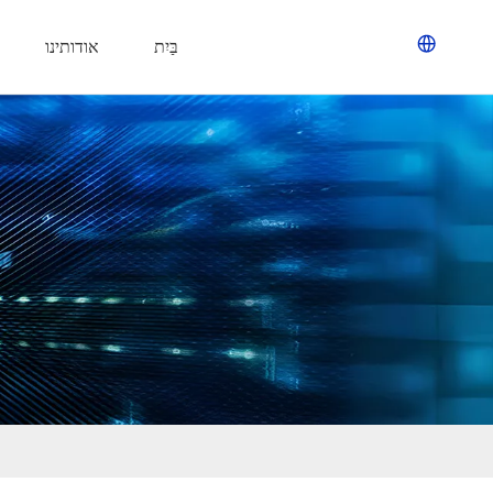
בַּיִת
אודותינו