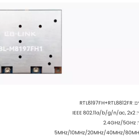
RTL819
IEEE 
2.