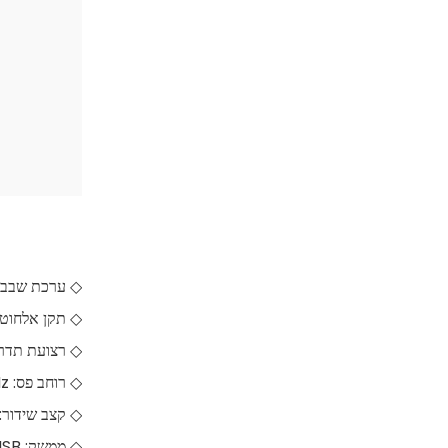
◇ ערכת שבבים: 812CU
◇ תקן אלחוטי: 802.11a/b/g/n/ac, 2x2
◇ רצועת תדר: 4GHz/5GHz
◇ רוחב פס: 10MHz/20MHz/40MHz/80MHz
◇ קצב שידור: 66Mbps/300Mbps
◇ ממשק: USB