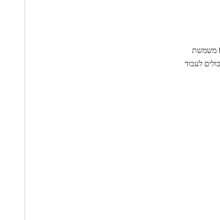
◇ תומך באנטנות כפולות, כאשר אנטנת BT משמשת
. הם יכולים לעבוד