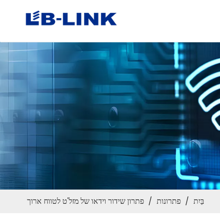
בַּיִת
/
פתרונות
/
פתרון שידור וידאו של מזל'ט לטווח ארוך