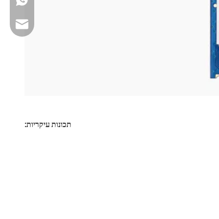
+86 13923714138
דוא'ל עסקי: sales@lb-link.com
תמיכה טכנית: info@lb-link.com
דוא'ל תלונה: complain@lb-link.com
תכונות עיקריות: