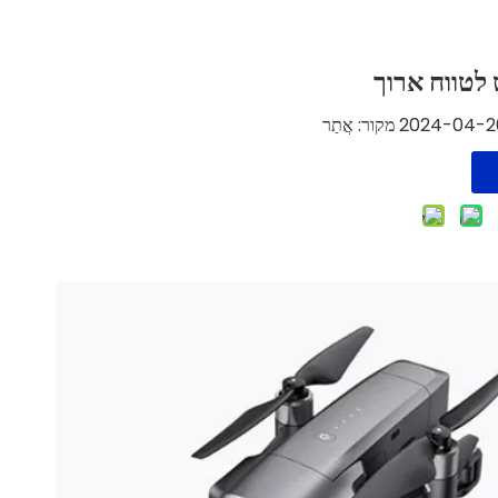
 לטווח ארוך
אֲתַר