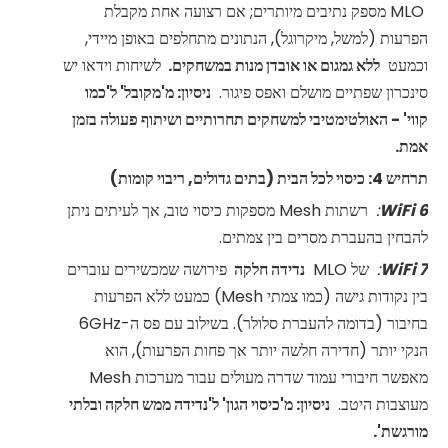
MLO מספק נתיבים מיותרים; אם רצועה אחת מקבלת
הפרעות (למשל, מיקרוגל), הנתונים מתחלפים באופן מיידי,
וכמעט
ללא גמגום או אובדן מנות במשחקים.
לשיחות וידאו יש
סינכרון שפתיים מושלם ואפס פיגור.
ניסיון: מ'מקובל' ל'כמו
קווי' - האולטימטיבי למשחקים תחרותיים ושיתוף פעולה בזמן
אמת.
תרחיש 4: כיסוי לכל הבית (בתים גדולים, ריבוי קומות)
6
WiFi
:
רשתות Mesh מספקות כיסוי טוב, אך לעיתים ניתן
להבחין בהעברת מסרים בין צמתים.
7
WiFi
:
של MLO
נדידה חלקה
פירושה שמכשירים עוברים
בין נקודות גישה (כמו צמתי Mesh) כמעט ללא הפרעות
בחיבור (בדומה להעברת סלולר). בשילוב עם פס ה-6GHz
הנקי יותר (חדירה חלשה יותר אך פחות הפרעות), הוא
מאפשר חיבורי עמוד שדרה מעולים עבור מערכות Mesh
מעוצבות היטב.
ניסיון: מ'כיסוי הגון' ל'נדידה ממש חלקה ובלתי
מורגשת'.