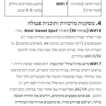
רשת חדשה (מנהיגות
7
WiFi
הימנע משדרוגים גדולים
לטווח ארוך)
במשך 5-8 שנים.
4. מסקנות מרכזיות ותוכנית פעולה
6 (במיוחד 6E) הוא ה-'Now' Sweet Spot:
WiFi
בוגר,
סביר ופותר בצורה מושלמת נקודות כאב נוכחיות עבור רוב
המשתמשים (ריבוי מכשירים, הזרמת 4K, משחקים מזדמנים). זה
השדרוג הכי שווה. שדרוג הנתב שלך כעת מכין אותך להתקני
WiFi 6/6E עתידיים.
7 מייצג את ה'עתיד' וזמין כעת:
WiFi
הוא מספק קפיצת דורות -
ערוצים רחבים במיוחד, צבירה מרובת קישורים, חביון דטרמיניסטי
נמוך במיוחד. בעוד שהאימוץ הנוכחי של המכשירים הולך וגדל
והנתבים נושאים פרימיום, הוא סולל את הדרך לפס רחב רב
גיגה-ביט, 8K/VR, אפליקציות עם אחזור נמוך במיוחד, ובום הבית
החכם.
אם אתם מאמצים מוקדמים, דורשים את החוויה הטובה
ביותר, יש לכם פס רחב מהיר, או מתכננים את הרשת העתידית