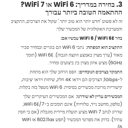
3. בחירה במדריך: WiFi 6 או WiFi 7?
ההתאמה הטובה ביותר עבורך
זה לא פשוט 'חדש יותר הוא טוב יותר.' שקול את הצרכים, התקציב
והמערכת האקולוגית של המכשיר שלך:
בחר
6E עכשיו אם:
WiFi
6 /
WiFi
התקציב הוא המפתח:
נתבי WiFi 6 הם בוגרים ובמחיר סביר
מאוד (ערך מצוין באמצע הקצה הגבוה). WiFi 6E (תומך
6GHz) מציע איזון מצוין בין ביצועים ומחיר.
התמקד בצרכים הנוכחיים:
הפס הרחב שלך הוא מתחת
ל-1Gbps; הצרכים הם וידאו 4K חלק, שיחות וידאו יציבות,
קישוריות מרובת מכשירים בסיסית. WiFi 6 מטפל בזה בקלות.
המכשירים עדיין לא שודרגו:
אם המכשירים העיקריים שלך
(טלפון, מחשב נייד, טלוויזיה) אינם תומכים ב-WiFi 6E/7,
שדרוג לנתב WiFi 7 מציע תועלת מיידית מוגבלת (אם כי חסין
עתיד). בדוק את מפרטי המכשיר (חפש 802.11ax או WiFi
6).