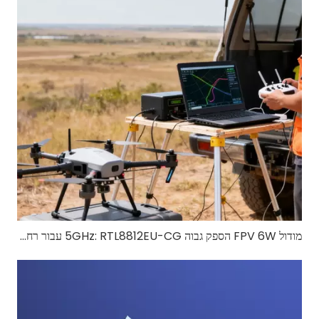
מודול FPV 6W הספק גבוה 5GHz: RTL8812EU-CG עבור רחפן FPV לטווח ארוך