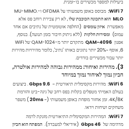
ביעילות למספר מכשירים בו-זמנית.
7:
WiFi
מבוסס באופן משמעותי על OFDMA ו-MU-MIMO.
MLO הוא התכונה הכוכבת שלו
, לא רק צבירת רוחב פס אלא
מאפשרת
איזון עומסים
(החלפה אוטומטית של נתיבים אם אחד
עמוס)
ומסירות חלקות
(ללא ניתוק חיבור בזמן תנועה). בנוסף,
אפנון
4096-QAM
מתקדם יותר מ-1024-QAM של WiFi
6, אוסף ~20% יותר נתונים באותו 'נתיב', כלומר מהירויות מהירות
יותר עבור מכשירים בודדים.
3). מהירות ואיחור: ממהירות גבוהה למהירות אולטרה,
חביון נמוך לאיחור נמוך במיוחד
6:
WiFi
מהירות מקסימלית תיאורטית ~
9.6 Gbps
. ביצועים
בעולם האמיתי מטפלים בקלות בפס רחב של גיגה-ביט והזרמת
4K/8K. זמן אחזור מופחת באופן משמעותי (~
20ms
) משפר
משחקים ושיחות וידאו.
7:
WiFi
המהירות המקסימלית התיאורטית מזנקת לרמה
מדהימה של
46 Gbps
(אידיאלי למעבדה).
המפתח הוא חביון