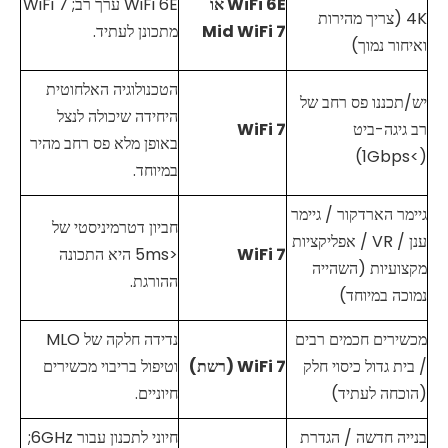
WiFi
6E או
WiFi 6E ערך רב; WiFi 7
4K (צריך מהירות
7
WiFi
Mid
מתכונן לעתיד.
ואיחור נמוך)
הטכנולוגיה האלחוטית
יש/תכננו פס רחב של
היחידה שיכולה לנצל
רב גיגה-ביט
7
WiFi
באופן מלא פס רחב מהיר
(>1Gbps)
במיוחד.
גיימר הארדקור / גיימר
חביון דטרמיניסטי של
ענן / VR / אפליקציות
7
WiFi
<5ms היא התכונה
מקצועיות (השהייה
ההורגת.
נמוכה במיוחד)
מכשירים חכמים רבים
נדידה חלקה של MLO
/ בית גדול כיסוי חלק
7 (רשת)
WiFi
וטיפול בריבוי מכשירים
(הוכחה לעתיד)
חיוניים.
בנייה חדשה / הגדרת
חיוני לתכנון עבור 6GHz;