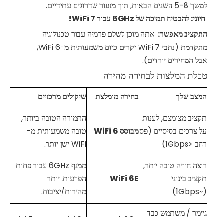
למשך 5-8 השנים הבאות, תוך מזעור שדרוגים עתידיים.
חיוני: להבטיח תמיכה של 6GHz עבור
7!
WiFi
התקציב מאפשר:
אתה מוכן לשלם פרמיה עבור טכנולוגיה
מתקדמת (נתבי WiFi 7 יקרים כיום משמעותית מ-WiFi 6,
אבל המחירים יורדים).
טבלת המלצות לבחירה מהירה
המצב שלך
בחירה מומלצת
שיקולים מרכזיים
תקציב מצומצם, לענות
התמורה הטובה ביותר,
על צרכים בסיסיים (פס
מבוסס
6
WiFi
טובה משמעותית מ-
רחב <1Gbps)
WiFi ישן יותר.
רוצה חוויה טובה יותר,
ממנף 6GHz עבור פחות
תקציב בינוני
6E
WiFi
הפרעות, יותר
(~1Gbps)
מהירות/יציבות.
גיימר / משתמש כבד