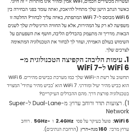
ועשרות מכשירים חכמים, WiFi אמין ומהיר אינו מותרות - זה חיוני.
כאשר הנתב הישן שלך מתחיל להיאבק, ואתה עומד בפני הבחירה בין
WiFi 6 מבוסס ל-WiFi 7 המתפתח, באיזה עליך לבחור? החלטה זו
משפיעה לא רק על המהירות, אלא על החוויה הדיגיטלית שלך לשנים
הבאות. מדריך זה מתעמק בהבדלים הליבה, חושף את השפעתם על
השימוש בעולם האמיתי, ועוזר לך לבחור את הטכנולוגיה המתאימה
לצרכים שלך.
1. עימות הליבה: הקפיצה הטכנולוגית מ-
WiFi 6 ל-WiFi 7
תחשוב על רשת ה-WiFi שלך כמו מערכת כבישים מהירים. WiFi 6
הוא כביש מהיר יעיל ומודרני. WiFi 7 הוא 'כביש מהיר עתידי' המצויד
בטכנולוגיה פורצת דרך. מהם ההבדלים העיקריים?
1). רצועות תדר ורוחב ערוץ: מ-Dual-Lane ל-Super
Network
6:
WiFi
פועל בעיקר על פסי
2.4GHz
ו
-5GHz
. רוחב
ערוץ מרבי:
160 מגה-הרץ
(הרחבת הנתיבים).