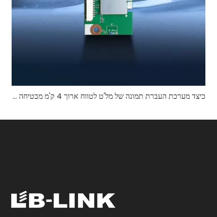
כיצד מערכת העברת תמונה של מל'ט לטווח ארוך 4 ק'מ מבטיחה איכות וידאו יציבה?