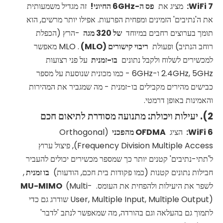
7:
WiFi
מציג את
פס ה-6GHz החיוני!
זה מגדיל משמעותית
את ה'נתיבים' הזמינים ומפחית הפרעות. אפילו יותר מרשים, הוא
תומך בערוצים רחבים במיוחד
של 320 מגה
-הרץ (הכפלת
רוחב הנתיב) ופעולת
ריבוי קישורים (MLO)
. MLO מאפשר
למכשירים לשלוח ולקבל נתונים
בו-זמנית
על פני רצועות
2.4GHz, 5GHz ו-6GHz - כמו מכונית שנוסעת על מספר
כבישים מהירים מקבילים בו-זמנית - מה שמגביר את המהירות
והאמינות באופן דרמטי.
2). יעילות ויכולת: מתנועה מסודרת לתיאום חכם
6:
WiFi
הציג
OFDMA מהפכני
(Orthogonal
Frequency Division Multiple Access), פיצול ערוץ
ל'תתי-נתיבים' קטנים יותר כך שמספר מכשירים יכולים להעביר
חבילות נתונים קטנות (כמו פקודות בית חכם, הודעות)
בו זמנית
,
לשפר את היעילות ולהפחית את העומס.
(Multi-
MU-MIMO
User, Multiple Input, Multiple Output) שודרג גם כדי
לתמוך גם בהעלאה וגם בהורדה, מה שמאפשר לנתב 'לדבר'