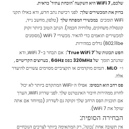
שלכם,
7 היא השקעה 'הוכחת עתיד' כדאית.
WiFi
בדוק את המכשירים שלך:
לפני רכישת נתב חדש, ודא באילו תקני
WiFi תומכים
במכשירי המפתח שלך
(טלפון, מחשב נייד,
קונסולת משחקים, טלוויזיה חכמה). הנתב הטוב ביותר זקוק
למכשירים תואמים כדי להאיר. מכשירי WiFi 7 (מסומנים
802.11be) גדלים במהירות.
חפש תכונות של 'True
7':
WiFi
אם תבחר ב-WiFi 7, ודא
שהנתב תומך
של 320MHz בפס 6GHz
,
בערוצים הקריטיים
,
ו-
MLO
. דגמים מוקדמים או תקציביים מסוימים עשויים להיעדר
אלה.
פס רחב הוא הבסיס:
אפילו ה-WiFi המתקדם ביותר לא יכול
לחרוג ממהירות חיבור האינטרנט שלך. לפני שדרוג WiFi, הערך
אם תוכנית הפס הרחב שלך זקוקה גם לשדרוג (במיוחד אם אתה
שוקל את WiFi 7).
הבחירה הסופית:
אין תשובה אחת 'נכונה', רק המתאימה ביותר לצרכים הנוכחיים