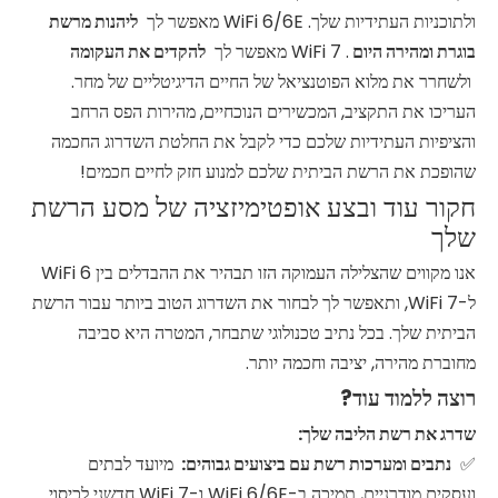
ולתוכניות העתידיות שלך. WiFi 6/6E מאפשר לך
ליהנות מרשת
בוגרת ומהירה היום
. WiFi 7 מאפשר לך
להקדים את העקומה
ולשחרר את מלוא הפוטנציאל של החיים הדיגיטליים של מחר.
העריכו את התקציב, המכשירים הנוכחיים, מהירות הפס הרחב
והציפיות העתידיות שלכם כדי לקבל את החלטת השדרוג החכמה
שהופכת את הרשת הביתית שלכם למנוע חזק לחיים חכמים!
חקור עוד ובצע אופטימיזציה של מסע הרשת
שלך
אנו מקווים שהצלילה העמוקה הזו תבהיר את ההבדלים בין WiFi 6
ל-WiFi 7, ותאפשר לך לבחור את השדרוג הטוב ביותר עבור הרשת
הביתית שלך. בכל נתיב טכנולוגי שתבחר, המטרה היא סביבה
מחוברת מהירה, יציבה וחכמה יותר.
רוצה ללמוד עוד?
שדרג את רשת הליבה שלך:
נתבים ומערכות רשת עם ביצועים גבוהים:
מיועד לבתים
✅
ועסקים מודרניים, תמיכה ב-WiFi 6/6E ו-WiFi 7 חדשני לכיסוי