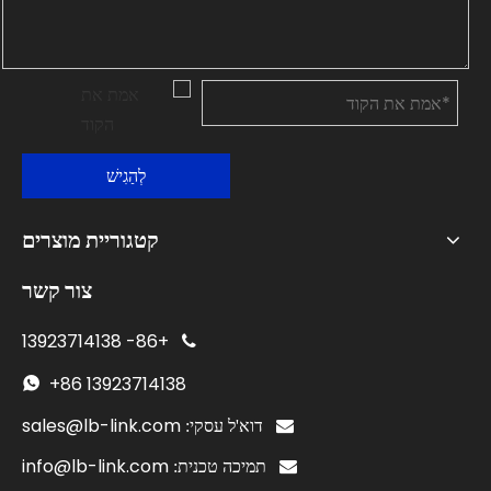
לְהַגִישׁ
קטגוריית מוצרים
צור קשר
13923714138
+86-

+86
13923714138

sales@lb-link.com

דוא'ל עסקי:
info@lb-link.com

תמיכה טכנית: