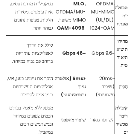
OFDMA,
,
MLO
במקביליות מרובת פסים,
טכנולוג
MU-MIMO
OFDMA/MU-
איזון עומסים, מסירות
יות
(UL/DL),
MIMO משופר,
חלקות, צפיפות נתונים
מפתח
1024-QAM
4096-QAM
גבוהה יותר.
מהירו
סולל את הדרך
ת שיא
~9.6 Gbps
~46 Gbps
לאפליקציות עתידיות
תיאור
ברוחב פס גבוה במיוחד.
טית
~20ms
<5ms (אולטרה
הופך את גיימינג בענן, VR,
חֶבִיוֹן
(שיפור
נמוך
אפליקציות תעשייתיות
משמעותי)
ודטרמיניסטי)
בזמן אמת לקיימות.
קיבולת
מטפל ללא מאמץ בבתים
ריבוי
חכמים צפופים במיוחד
השתפר מאוד
שיפור מהפכני
מכשיר
ובמשתמשים רבים
ים
במקביל.