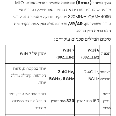
נמוך במיוחד (<5ms) והבטחות השהייה דטרמיניסטית.
MLO
מבטיח שהנתונים עוברים את הנתיב האופטימלי, בעוד ערוצי
4096-QAM ו-320MHz מספקים תפוקה מאסיבית. זה קריטי
עבור
משחקי ענן, VR/AR, שיתוף פעולה בזמן אמת ובקרת בית
חכם ברמת דיוק גבוהה
.
סיכום הבדלים טכניים עיקריים:
WiFi
7
WiFi
6
תכונה
יתרון של
7
WiFi
(802.11be)
(802.11ax)
יותר ספקטרום, פחות
רצועות
2.4GHz,
2.4GHz,
הפרעות, קיבולת גדולה
תדרים
5GHz
5GHz, 6GHz
יותר.
רוחב
רוחב הפס של ערוץ יחיד
ערוץ
160 מגה-הרץ
320 מגה-הרץ
הוכפל; קפיצת מהירות
מרבי
מסיבית.