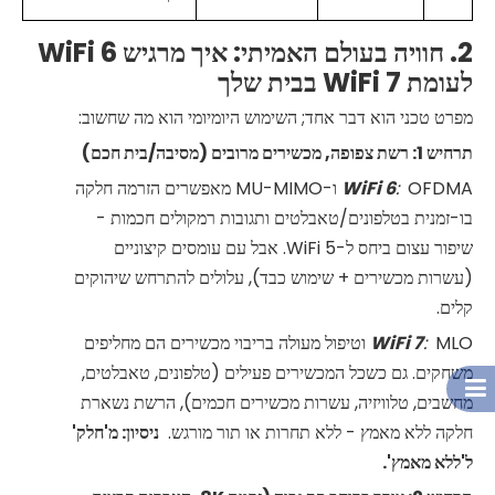
2. חוויה בעולם האמיתי: איך מרגיש WiFi 6
לעומת WiFi 7 בבית שלך
מפרט טכני הוא דבר אחד; השימוש היומיומי הוא מה שחשוב:
תרחיש 1: רשת צפופה, מכשירים מרובים (מסיבה/בית חכם)
:
6
WiFi
OFDMA ו-MU-MIMO מאפשרים הזרמה חלקה
בו-זמנית בטלפונים/טאבלטים ותגובות רמקולים חכמות -
שיפור עצום ביחס ל-WiFi 5. אבל עם עומסים קיצוניים
(עשרות מכשירים + שימוש כבד), עלולים להתרחש שיהוקים
קלים.
:
7
WiFi
MLO וטיפול מעולה בריבוי מכשירים הם מחליפים
משחקים. גם כשכל המכשירים פעילים (טלפונים, טאבלטים,
מחשבים, טלוויזיה, עשרות מכשירים חכמים), הרשת נשארת
חלקה ללא מאמץ - ללא תחרות או תור מורגש.
ניסיון: מ'חלק'
ל'ללא מאמץ'.