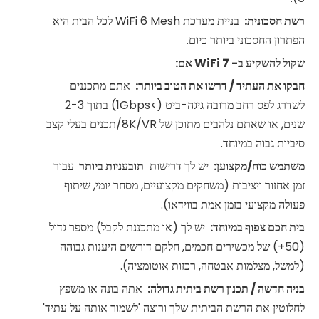
רשת חסכונית:
בניית מערכת WiFi 6 Mesh לכל הבית היא
הפתרון החסכוני ביותר כיום.
שקול להשקיע ב-
7 אם:
WiFi
חבקו את העתיד / דרשו את הטוב ביותר:
אתם מתכננים
לשדרג לפס רחב מרובה גיגה-ביט (>1Gbps) בתוך 2-3
שנים, או שאתם נלהבים מתוכן של 8K/VR/תכנים בעלי קצב
סיביות גבוה במיוחד.
משתמש כוח/מקצוען:
יש לך דרישות
תובעניות ביותר
עבור
זמן אחזור ויציבות (משחקים מקצועיים, מסחר יומי, שיתוף
פעולה מקצועי בזמן אמת בווידאו).
בית חכם צפוף במיוחד:
יש לך (או מתכננת לקבל) מספר גדול
(50+) של מכשירים חכמים, חלקם דורשים היענות גבוהה
(למשל, מצלמות אבטחה, רכזות אוטומציה).
בניה חדשה / תכנון רשת ביתית גדולה:
אתה בונה או משפץ
לחלוטין את הרשת הביתית שלך ורוצה 'לשמור אותה על עתיד'