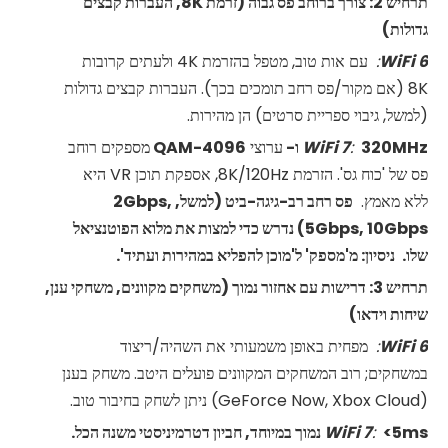
תרחיש 2: צורך ברוחב פס גבוה (זרמת 8K, העברות קבצים
גדולות)
6
WiFi
:
עם אות טוב, מטפל בהזרמת 4K ולעתים קרובות
8K (אם מקור/פס רחב תומכים בכך). העברות קבצים גדולות
(למשל, גיבוי ספריית סרטים) הן מהירות.
320MHz ו-
:
7
WiFi
ערוצי
4096-QAM
מספקים רוחב
פס של 'כוח גס'. הזרמת 8K/120Hz, אספקת תוכן VR היא
ללא מאמץ.
פס רחב רב-גיגה-ביט (למשל, 2Gbps,
5Gbps, 10Gbps) נדרש כדי למצות את מלוא הפוטנציאל
שלו.
ניסיון: מ'מספק' ל'מוכן להפליא במהירות ועתיד'.
תרחיש 3: דרישות עם אחזור נמוך (משחקים מקוונים, משחקי ענן,
שיחות וידאו)
6
WiFi
:
מפחית באופן משמעותי את השהיה/ריצוד
במשחקים; רוב המשחקים המקוונים פועלים היטב. משחק בענן
(GeForce Now, Xbox Cloud) ניתן לשחק בחיבור טוב.
<5ms נמוך במיוחד, חביון דטרמיניסטי משנה הכל.
:
7
WiFi