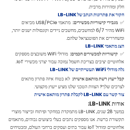
חלק ומהירות מרבית.
חקור את פתרונות הנתב של LB-LINK
מגבירי קישוריות מכשירים:
מתאמי USB/PCIe מביאים
✅
WiFi מהיר 6/7 למחשבים, מחשבים ניידים וקונסולות ישנים יותר,
ומשחררים את הפוטנציאל שלהם.
הצג מתאמי LB-LINK
קישוריות למכשירים חכמים:
מודולי WiFi משובצים מספקים
✅
אלחוטיים יציבים בצריכת חשמל נמוכה עבור יצרני מכשירי IoT.
גלה מודולי WiFi תעשייתיים של LB-LINK
קבל ייעוץ רשת מותאם אישית:
לא בטוח איזה פתרון מתאים
לצרכים שלך? הצוות הטכני שלנו מציע ייעוץ מקצועי.
צור קשר עם LB-LINK לקבלת פתרון מותאם אישית
אודות LB-LINK:
במשך 28 שנים, LB-LINK מתמקדת במחקר ופיתוח ובייצור מוצרי
תקשורת ברשת. אנו מספקים נתבים בעלי ביצועים גבוהים, מתאמים
אלחוטיים ומודול IoT עבור בתים ועסקים ברחבי העולם, ומבטיחים