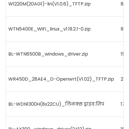
W1220M(20AG1)-lin(V1.0.6)_TFTP.zip
85
WTN5400E_WiFi_linux_v1.19.2.1-0.zip
926
BL-WTN6500B_windows_driver.zip
159
WR450D_28AE4_D-Openwrt(V1.02)_TFTP.zip
298
BL-WDN1300H(8x22CU)_लिनक्स ड्राइव.ज़िप
172