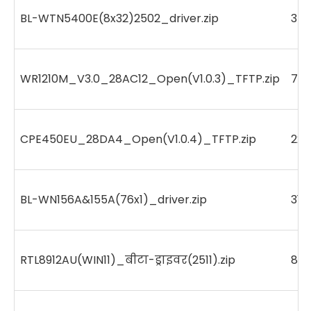
BL-WTN5400E(8x32)2502_driver.zip
34
WR1210M_V3.0_28AC12_Open(V1.0.3)_TFTP.zip
741
CPE450EU_28DA4_Open(V1.0.4)_TFTP.zip
22
BL-WN156A&155A(76x1)_driver.zip
317
RTL8912AU(WIN11)_बीटा-ड्राइवर(2511).zip
869