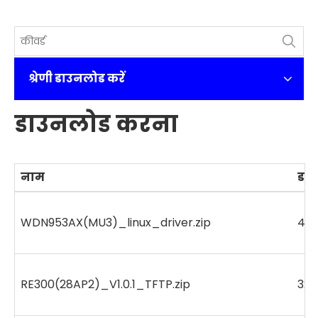
श्रेणी डाउनलोड करें
डाउनलोड करना
नाम
डा
WDN953AX(MU3)_linux_driver.zip
47
RE300(28AP2)_V1.0.1_TFTP.zip
323