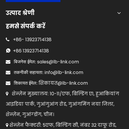
उत्पाद श्रेणी
हमसे संपर्क करें
+86-
13923714138

+86
13923714138

sales@lb-link.com

बिजनेस ईमेल:
info@lb-link.com

तकनीकी सहायता:
शिकायत@lb-link.com

शिकायत ईमेल:
शेन्ज़ेन मुख्यालय: 10-11/एफ, बिल्डिंग ए1, हुआकियांग

आइडिया पार्क, गुआंगुआंग रोड, गुआंगमिंग नया जिला,
शेन्ज़ेन, गुआंग्डोंग, चीन।
शेन्ज़ेन फैक्टरी: 5एफ, बिल्डिंग सी, नंबर 32 दाफू रोड,
