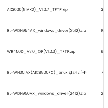
AX3000(81AX2)_V1.0.7_TFTP.zip
34
BL-WDN954AX_windows_driver(2512).zip
101
WR450D_V3.0_OP(V1.0.3)_TFTP.zip
87
BL-WN351AX(AIC8800FC)_Linux ड्राइवर.ज़िप
731
BL-WDN950AX_windows_driver(2412).zip
215