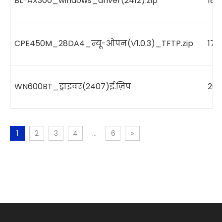
BL-AX300_windows_driver(2412).zip
187
CPE450M_28DA4_न्यू-ओपन(V1.0.3)_TFTP.zip
174
WN600BT_ड्राइवर(2407)ई.ज़िप
20
1
2
3
4
...
6
»