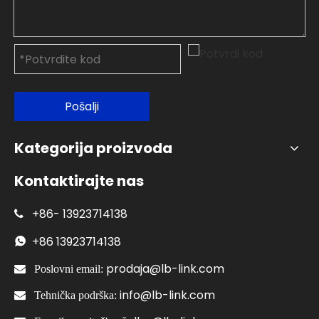
Pošalji
Kategorija proizvoda
Kontaktirajte nas
+86-
13923714138

+86
13923714138

prodaja@lb-link.com

Poslovni email:
info@lb-link.com

Tehnička podrška: