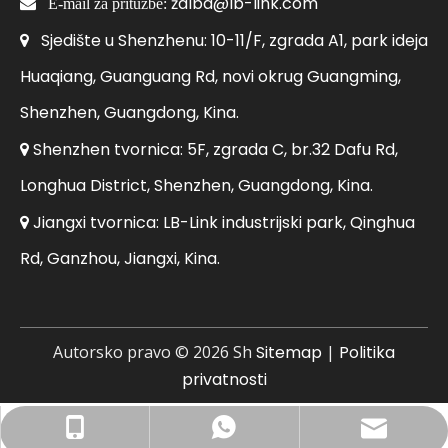
žalba@lb-link.com

E-mail za pritužbe:
Sjedište u Shenzhenu: 10-11/F, zgrada A1, park ideja

Huaqiang, Guanguang Rd, novi okrug Guangming,
Shenzhen, Guangdong, Kina.
Shenzhen tvornica: 5F, zgrada C, br.32 Dafu Rd,

Longhua District, Shenzhen, Guangdong, Kina.
Jiangxi tvornica: LB-Link industrijski park, Qinghua

Rd, Ganzhou, Jiangxi, Kina.
Autorsko pravo ©
2026
Sh
Sitemap
|
Politika
privatnosti
Poslovni email: sales@lb-link.com
+86- 13923714138
+86 13923714138