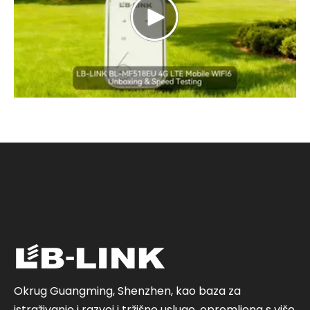
Okrug Guangming, Shenzhen, kao baza za
istraživanje i razvoj i tržišne usluge, opremljena s više