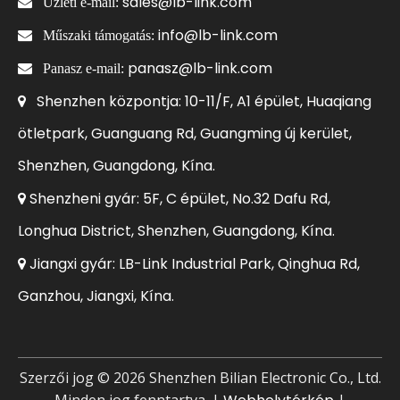
sales@lb-link.com

Üzleti e-mail:
info@lb-link.com

Műszaki támogatás:
panasz@lb-link.com

Panasz e-mail:
Shenzhen központja: 10-11/F, A1 épület, Huaqiang

ötletpark, Guanguang Rd, Guangming új kerület,
Shenzhen, Guangdong, Kína.
Shenzheni gyár: 5F, C épület, No.32 Dafu Rd,

Longhua District, Shenzhen, Guangdong, Kína.
Jiangxi gyár: LB-Link Industrial Park, Qinghua Rd,

Ganzhou, Jiangxi, Kína.
Szerzői jog ©
2026
Shenzhen Bilian Electronic Co., Ltd.