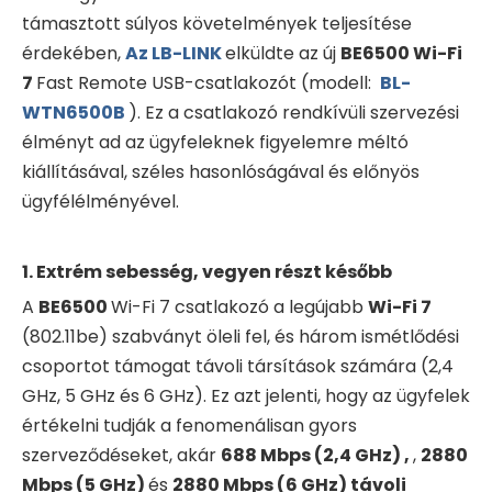
támasztott súlyos követelmények teljesítése
érdekében,
Az LB-LINK
elküldte az új
BE6500 Wi-Fi
7
Fast Remote USB-csatlakozót (modell:
BL-
WTN6500B
). Ez a csatlakozó rendkívüli szervezési
élményt ad az ügyfeleknek figyelemre méltó
kiállításával, széles hasonlóságával és előnyös
ügyfélélményével.
1. Extrém sebesség, vegyen részt később
A
BE6500
Wi-Fi 7 csatlakozó a legújabb
Wi-Fi 7
(802.11be) szabványt öleli fel, és három ismétlődési
csoportot támogat távoli társítások számára (2,4
GHz, 5 GHz és 6 GHz). Ez azt jelenti, hogy az ügyfelek
értékelni tudják a fenomenálisan gyors
szerveződéseket, akár
688 Mbps (2,4 GHz) ,
,
2880
Mbps (5 GHz)
és
2880 Mbps (6 GHz) távoli