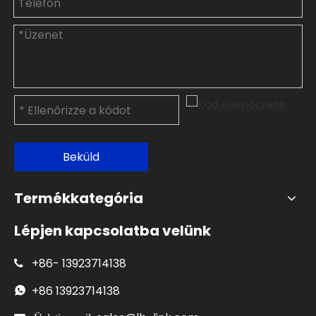
Beküld
Termékkategória
Lépjen kapcsolatba velünk
+86-
13923714138

+86
13923714138
