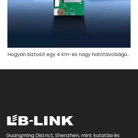
Hogyan biztosít egy 4 km-es nagy hatótávolságú UAV képátviteli rendszer stabil videóminőséget?
Guangming District, Shenzhen, mint kutatási és