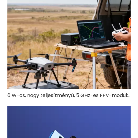
6 W-os, nagy teljesítményű, 5 GHz-es FPV-modul: RTL8812EU-CG a nagy hatótávolságú drone FPV-hez