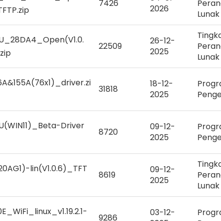
7426
Peran
2026
TFTP.zip
Lunak
Tingk
U_28DA4_Open(V1.0.
26-12-
22509
Peran
2025
zip
Lunak
A&155A(76x1)_driver.zi
18-12-
Prog
31818
2025
Peng
U(WIN11)_Beta-Driver
09-12-
Prog
8720
2025
Peng
Tingk
0AG1)-lin(V1.0.6)_TFT
09-12-
8619
Peran
2025
Lunak
_WiFi_linux_v1.19.2.1-
03-12-
Prog
9286