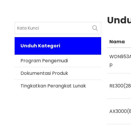
Und
Nama
Unduh Kategori
WDN953AX
Program Pengemudi
p
Dokumentasi Produk
Tingkatkan Perangkat Lunak
RE300(28
AX3000(8