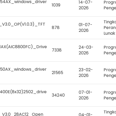
54AX_windows_driver
14-07-
Prog
1039
2026
Peng
Tingk
V3.0_OP(V1.0.3)_TFT
01-07-
878
Peran
2026
Lunak
1AX(AIC8800FC)_Drive
24-03-
Prog
7338
2026
Peng
50AX_windows_driver
23-02-
Prog
21565
2026
Peng
400E(8x32)2502_drive
07-01-
Prog
34240
2026
Peng
Tingk
_V3.0_28AC12_Open
04-01-