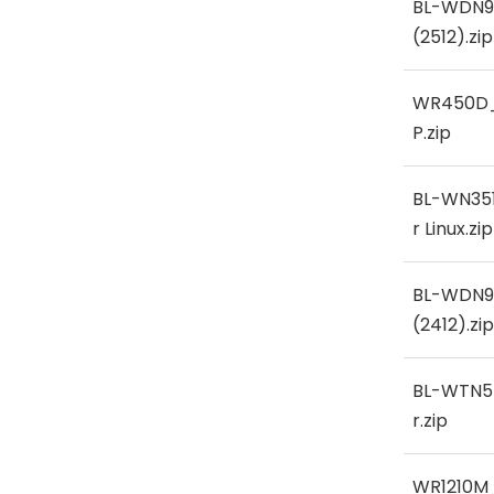
BL-WDN9
(2512).zip
WR450D_
P.zip
BL-WN35
r Linux.zip
BL-WDN9
(2412).zip
BL-WTN5
r.zip
WR1210M