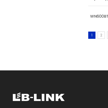
WN600BT_
1
2