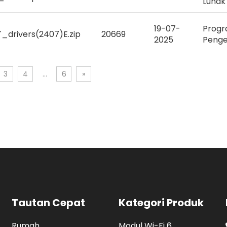
Lunak
19-07-
Prog
drivers(2407)E.zip
20669
2025
Peng
3
4
...
6
»
Tautan Cepat
Kategori Produk
Rumah
Modul Wi-Fi 6