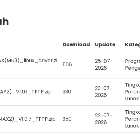
uh
Download
Update
Kateg
(MU3)_linux_driver.zi
25-07-
Prog
506
2026
Peng
Tingk
23-07-
AP2)_V1.0.1_TFTP.zip
330
Peran
2026
Lunak
Tingk
22-07-
1AX2)_V1.0.7_TFTP.zip
350
Peran
2026
Lunak