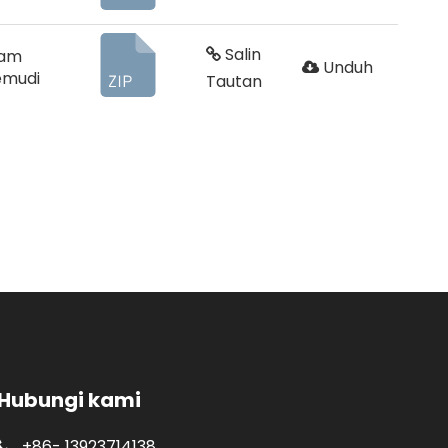
Salin
ram
Unduh
emudi
Tautan
Hubungi kami
+86-
13923714138
