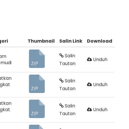
ori
Thumbnail
Salin Link
Download
Salin
ram
Unduh
emudi
Tautan
atkan
Salin
gkat
Unduh
Tautan
atkan
Salin
gkat
Unduh
Tautan