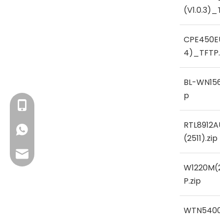
(V1.0.3)_
CPE450E
4)_TFTP.
BL-WN156
p
+86- 13923714138
RTL8912A
+86 13923714138
(2511).zip
Email Bisnis: sales@lb-link.com
W1220M(2
Dukungan teknis: info@lb-link.com
P.zip
Email pengaduan: komplain@lb-link.com
WTN5400E