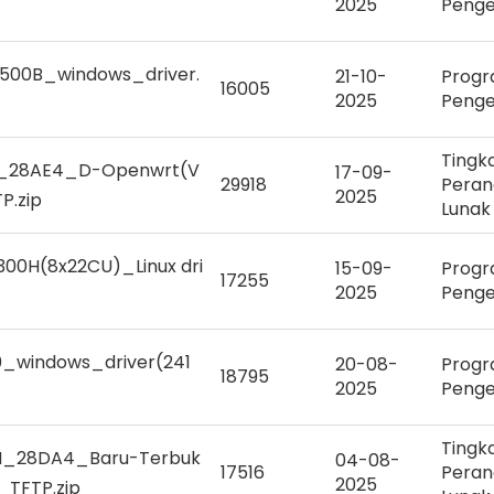
2025
Peng
500B_windows_driver.
21-10-
Prog
16005
2025
Peng
Tingk
_28AE4_D-Openwrt(V
17-09-
29918
Peran
2025
P.zip
Lunak
00H(8x22CU)_Linux dri
15-09-
Prog
17255
2025
Peng
_windows_driver(241
20-08-
Prog
18795
2025
Peng
Tingk
_28DA4_Baru-Terbuk
04-08-
17516
Peran
2025
)_TFTP.zip