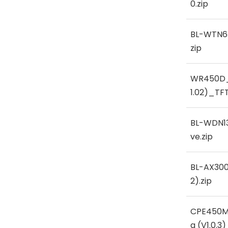
0.zip
BL-WTN6
zip
WR450D
1.02)_TFT
BL-WDN13
ve.zip
BL-AX300
2).zip
CPE450M
a (V1.0.3