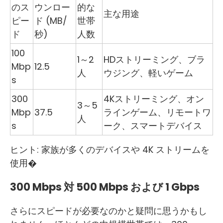
のス
ウンロー
的な
主な用途
ピー
ド (MB/
世帯
ド
秒)
人数
100
1～2
HDストリーミング、ブラ
Mbp
12.5
人
ウジング、軽いゲーム
s
300
4Kストリーミング、オン
3～5
Mbp
37.5
ラインゲーム、リモートワ
人
s
ーク、スマートデバイス
ヒント: 家族が多くのデバイスや 4K ストリームを
使用�
300 Mbps 対 500 Mbps および 1 Gbps
さらにスピードが必要なのかと疑問に思うかもし