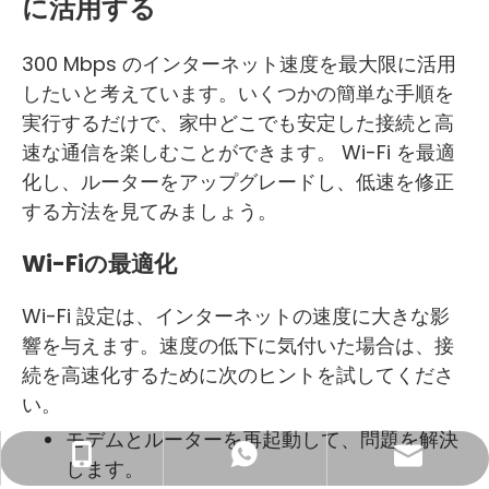
に活用する
300 Mbps のインターネット速度を最大限に活用
したいと考えています。いくつかの簡単な手順を
実行するだけで、家中どこでも安定した接続と高
速な通信を楽しむことができます。 Wi-Fi を最適
化し、ルーターをアップグレードし、低速を修正
する方法を見てみましょう。
Wi-Fiの最適化
Wi-Fi 設定は、インターネットの速度に大きな影
響を与えます。速度の低下に気付いた場合は、接
続を高速化するために次のヒントを試してくださ
い。
モデムとルーターを再起動して、問題を解決
ビジネスメール: sales@lb-link.com
+86- 13923714138
+86 13923714138
します。