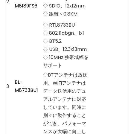
2
M8189FS6
◇ SDIO、12x12mm
◇ 距離＞0.8KM
◇ RTL8733BU
◇ 802.11abgn、1x1
◇ BT5.2
◇ USB、12.3x13mm
◇ 10MHz 狭帯域幅を
サポート
◇BTアンテナは放送
BL-
用、WiFiアンテナは
3
M8733BU1
データ送信用のデュ
アルアンテナに対応
しています。同時に
別々に動作すること
ができ、パフォーマ
ンスが大幅に向上し