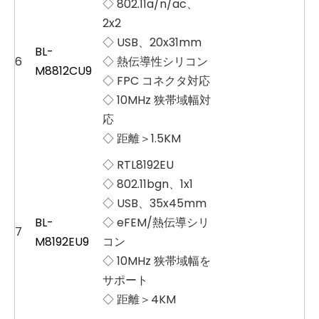
◇ 802.11a/n/ac、
2x2
◇ USB、20x31mm
BL-
6
◇ 熱伝導性シリコン
M8812CU9
◇ FPC コネクタ対応
◇ 10MHz 狭帯域幅対
応
◇ 距離＞1.5KM
◇ RTL8192EU
◇ 802.11bgn、1x1
◇ USB、35x45mm
BL-
◇ eFEM/熱伝導シリ
7
M8192EU9
コン
◇ 10MHz 狭帯域幅を
サポート
◇ 距離＞4KM