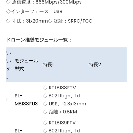
◇ 通信速度：866Mbps/300Mbps
◇インターフェース：USB
◇ 寸法：31x20mm◇ 認証：SRRC/FCC
ドローン推奨モジュール一覧：
い
い
モジュール
特長1
特長2
え
型式
。
◇ RTL8188FTV
BL-
◇ 802.11bgn、1x1
1
M8188FU3
◇ USB、12.3x13mm
◇ 距離＞0.8KM
◇ RTL8189FTV
BL-
◇ 802.11bgn、1x1