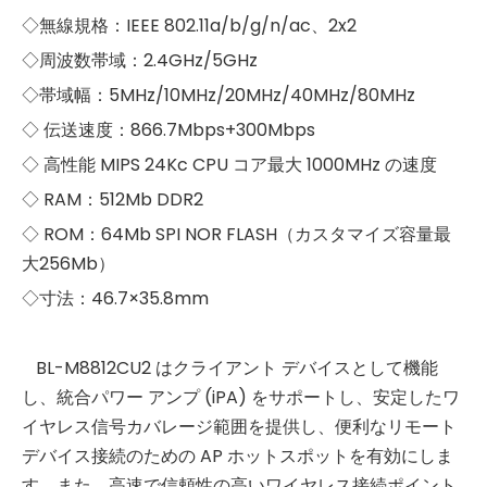
◇無線規格：IEEE 802.11a/b/g/n/ac、2x2
◇周波数帯域：2.4GHz/5GHz
◇帯域幅：5MHz/10MHz/20MHz/40MHz/80MHz
◇ 伝送速度：866.7Mbps+300Mbps
◇ 高性能 MIPS 24Kc CPU コア最大 1000MHz の速度
◇ RAM：512Mb DDR2
◇ ROM：64Mb SPI NOR FLASH（カスタマイズ容量最
大256Mb）
◇寸法：46.7×35.8mm
BL-M8812CU2 はクライアント デバイスとして機能
し、統合パワー アンプ (iPA) をサポートし、安定したワ
イヤレス信号カバレージ範囲を提供し、便利なリモート
デバイス接続のための AP ホットスポットを有効にしま
す。また、高速で信頼性の高いワイヤレス接続ポイント