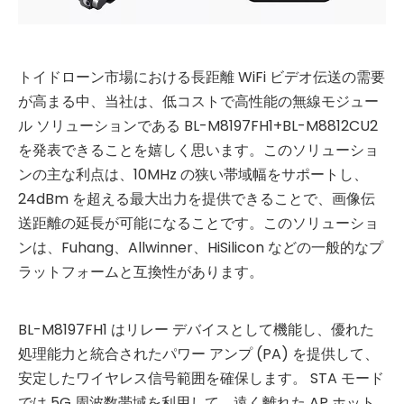
トイドローン市場における長距離 WiFi ビデオ伝送の需要
が高まる中、当社は、低コストで高性能の無線モジュー
ル ソリューションである BL-M8197FH1+BL-M8812CU2
を発表できることを嬉しく思います。このソリューショ
ンの主な利点は、10MHz の狭い帯域幅をサポートし、
24dBm を超える最大出力を提供できることで、画像伝
送距離の延長が可能になることです。このソリューショ
ンは、Fuhang、Allwinner、HiSilicon などの一般的なプ
ラットフォームと互換性があります。
BL-M8197FH1 はリレー デバイスとして機能し、優れた
処理能力と統合されたパワー アンプ (PA) を提供して、
安定したワイヤレス信号範囲を確保します。 STA モード
では 5G 周波数帯域を利用して、遠く離れた AP ホット