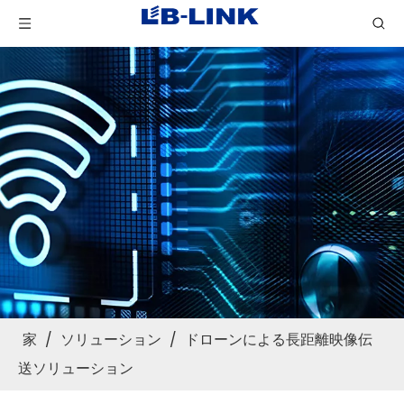
家
/
ソリューション
/
ドローンによる長距離映像伝
送ソリューション