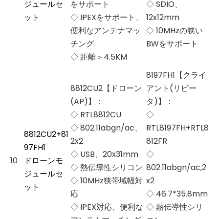
ジュールセ
をサポート
◇ SDIO、
ット
◇ IPEXをサポート、
12x12mm
便利なアンテナマッ
◇ 10MHzの狭い
チング
BWをサポート
◇ 距離＞4.5KM
8197FH1【クライ
8812CU2【ドローン
アント(リピー
(AP)】：
タ)】：
◇ RTL8812CU
◇
◇ 802.11abgn/ac、
RTL8197FH+RTL8
8812CU2+81
2x2
812FR
97FH1
◇ USB、20x31mm
◇
10
ドローンモ
◇ 熱伝導性シリコン
802.11abgn/ac,2
ジュールセ
◇ 10MHz狭帯域幅対
x2
ット
応
◇ 46.7*35.8mm
◇ IPEX対応、便利な
◇ 熱伝導性シリ