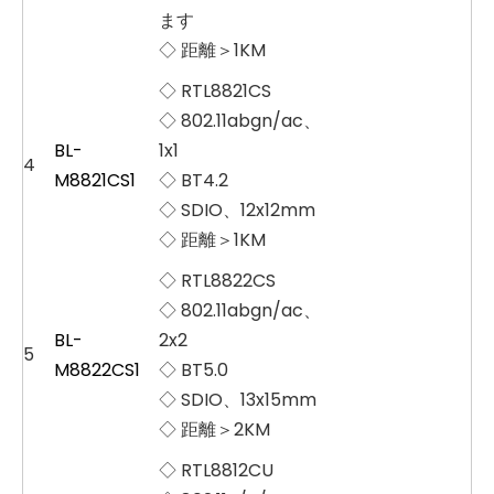
ます
◇ 距離＞1KM
◇ RTL8821CS
◇ 802.11abgn/ac、
BL-
1x1
4
M8821CS1
◇ BT4.2
◇ SDIO、12x12mm
◇ 距離＞1KM
◇ RTL8822CS
◇ 802.11abgn/ac、
BL-
2x2
5
M8822CS1
◇ BT5.0
◇ SDIO、13x15mm
◇ 距離＞2KM
◇ RTL8812CU