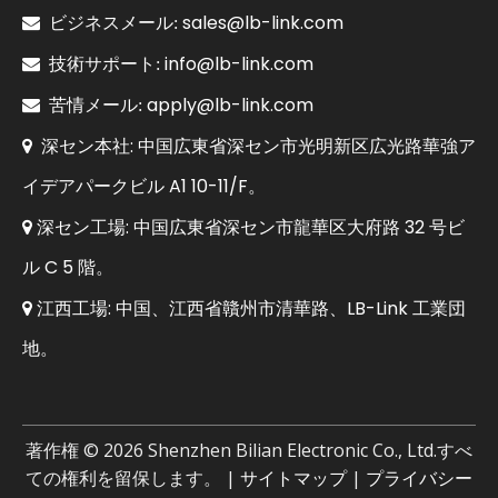
sales@lb-link.com

ビジネスメール:
info@lb-link.com

技術サポート:
apply@lb-link.com

苦情メール:
深セン本社: 中国広東省深セン市光明新区広光路華強ア

イデアパークビル A1 10-11/F。
深セン工場: 中国広東省深セン市龍華区大府路 32 号ビ

ル C 5 階。
江西工場: 中国、江西省贛州市清華路、LB-Link 工業団

地。
著作権 ©
2026
Shenzhen Bilian Electronic Co., Ltd.すべ
ての権利を留保します。 |
サイトマップ
|
プライバシー