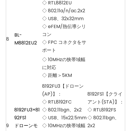
◇ RTL8812EU
◇ 802.11a/n/ac.2x2
◇ USB、32x32mm
◇ eFEM/熱伝導シリ
コン
BL-
8
◇ FPC コネクタをサ
M8812EU2
ポート
◇ 10MHzの狭帯域幅
に対応
◇ 距離＞5KM
8192FU3【ドローン
(AP)】：
8192FS1【クライ
◇ RTL8192FC
アント(STA)】：
8192FU3+81
◇ 802.11bgn、2x2
◇ RTL8192FS
92FS1
◇ USB、15x22.5mm
◇ 802.11bgn、
9
ドローンモ
◇ 10MHzの狭帯域幅
2x2