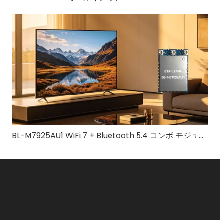
BL-M7925AU1 WiFi 7 + Bluetooth 5.4 コンボ モジュール |高速トライバンドワイヤレスソリューション