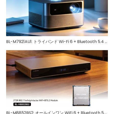
BL-M7921AU1: トライバンド Wi-Fi 6 + Bluetooth 5.4 USB 3.0 モジュール | IoTおよび産業用デバイス向けの高速無線ソリューション
BL-M8852BS2: オールインワン WiFi 6 + Bluetooth 5.2 ワイヤレス ソリューション