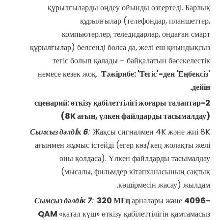
құрылғыларды өңдеу ойынды өзгертеді. Барлық
құрылғылар (телефондар, планшеттер,
компьютерлер, теледидарлар, ондаған смарт
құрылғылар) белсенді болса да, желі еш қиындықсыз
тегіс болып қалады – байқалатын бәсекелестік
немесе кезек жоқ.
Тәжірибе: 'Тегіс'-ден 'Еңбексіз'
дейін.
2-сценарий: өткізу қабілеттілігі жоғары талаптар
(8K ағын, үлкен файлдарды тасымалдау)
Сымсыз дәлдiк
6
:
Жақсы сигналмен 4K және жиі 8K
ағынмен жұмыс істейді (егер көз/кең жолақты желі
оны қолдаса). Үлкен файлдарды тасымалдау
(мысалы, фильмдер кітапханасының сақтық
көшірмесін жасау) жылдам.
Сымсыз дәлдiк
7
:
320 МГц
арналары және
4096-
QAM
«қатал күш» өткізу қабілеттілігін қамтамасыз