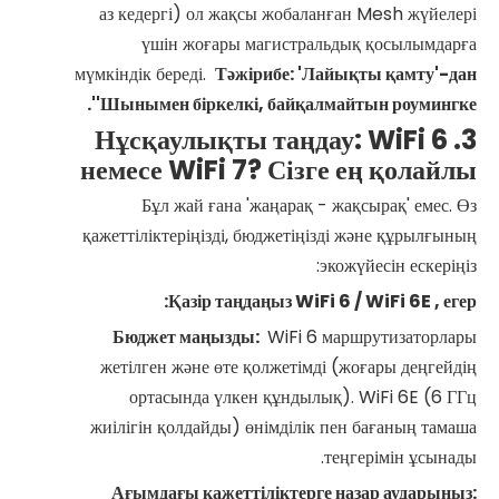
аз кедергі) ол жақсы жобаланған Mesh жүйелері
үшін жоғары магистральдық қосылымдарға
мүмкіндік береді.
Тәжірибе: 'Лайықты қамту'-дан
'Шынымен біркелкі, байқалмайтын роумингке'.
3. Нұсқаулықты таңдау: WiFi 6
немесе WiFi 7? Сізге ең қолайлы
Бұл жай ғана 'жаңарақ - жақсырақ' емес. Өз
қажеттіліктеріңізді, бюджетіңізді және құрылғының
экожүйесін ескеріңіз:
Қазір таңдаңыз
WiFi
6 /
WiFi 6E
, егер:
Бюджет маңызды:
WiFi 6 маршрутизаторлары
жетілген және өте қолжетімді (жоғары деңгейдің
ортасында үлкен құндылық). WiFi 6E (6 ГГц
жиілігін қолдайды) өнімділік пен бағаның тамаша
теңгерімін ұсынады.
Ағымдағы қажеттіліктерге назар аударыңыз: