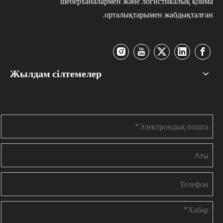
шеберханалармен және логистикалық қойма
орталықтарымен жабдықталған.
Жылдам сілтемелер
Бізбен хабарласыңы