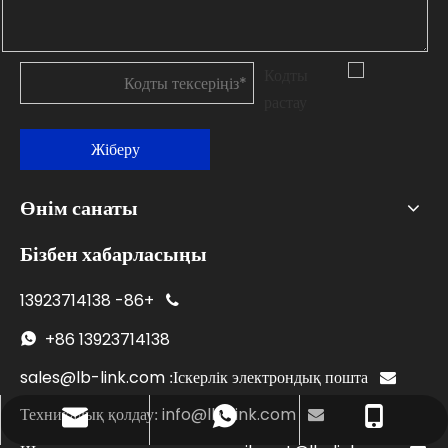
Жіберу
Өнім санаты
Бізбен хабарласыңы
13923714138
+86-

+86
13923714138

sales@lb-link.com
Іскерлік электрондық пошта:

info@lb-link.com
Техникалық қолдау:

Бизнес электрондық поштасы: sales@lb-link.com
+86- 13923714138
+86 13923714138