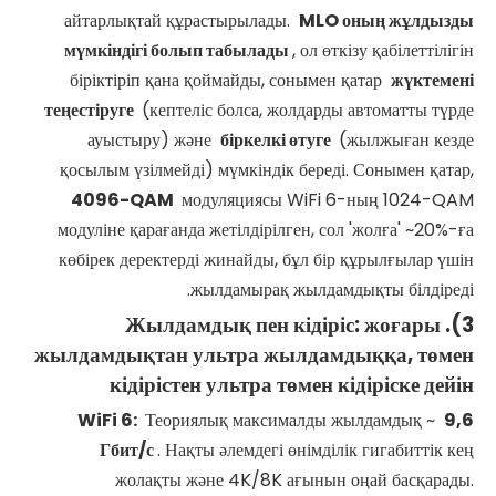
айтарлықтай құрастырылады.
MLO оның жұлдызды
мүмкіндігі болып табылады
, ол өткізу қабілеттілігін
біріктіріп қана қоймайды, сонымен қатар
жүктемені
теңестіруге
(кептеліс болса, жолдарды автоматты түрде
ауыстыру) және
біркелкі өтуге
(жылжыған кезде
қосылым үзілмейді) мүмкіндік береді. Сонымен қатар,
4096-QAM
модуляциясы WiFi 6-ның 1024-QAM
модуліне қарағанда жетілдірілген, сол 'жолға' ~20%-ға
көбірек деректерді жинайды, бұл бір құрылғылар үшін
жылдамырақ жылдамдықты білдіреді.
3). Жылдамдық пен кідіріс: жоғары
жылдамдықтан ультра жылдамдыққа, төмен
кідірістен ультра төмен кідіріске дейін
WiFi
6:
Теориялық максималды жылдамдық ~
9,6
Гбит/с
. Нақты әлемдегі өнімділік гигабиттік кең
жолақты және 4K/8K ағынын оңай басқарады.