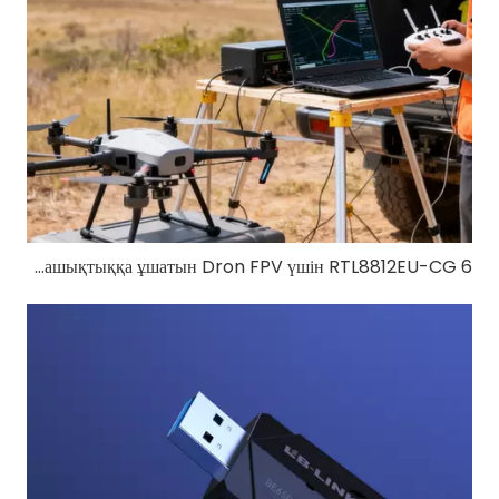
6 Вт жоғары қуатты 5 ГГц FPV модулі: ұзақ қашықтыққа ұшатын Dron FPV үшін RTL8812EU-CG