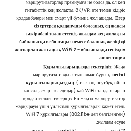
маршрутизаторлар премиумға ие болса да, ол көп
гигабиттік кең жолақты, 8K/VR, өте төмен кідіріс
қолданбалары мен смарт үй бумына жол ашады.
Егер
сіз ертерек қолданушы болсаңыз, ең жақсы
тәжірибені талап етсеңіз, жылдам кең жолақты
байланысқа ие болсаңыз немесе болашақ желіңізді
жоспарлап жатсаңыз,
WiFi
7 - «болашаққа сенімді»
инвестиция.
Құрылғыларыңызды тексеріңіз:
Жаңа
маршрутизаторды сатып алмас бұрын,
негізгі
құрылғыларыңыздың
(телефон, ноутбук, ойын
консолі, смарт теледидар) қай WiFi стандарттарын
қолдайтынын тексеріңіз. Ең жақсы маршрутизатор
жарқырауы үшін үйлесімді құрылғыларды қажет етеді.
WiFi 7 құрылғылары (802.11be деп белгіленген)
жылдам өсуде.