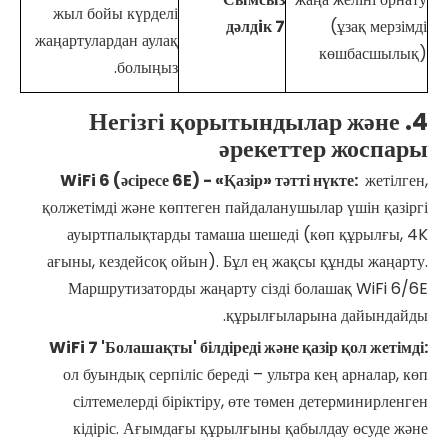
жыл бойы күрделі
дәлдiк
7
(ұзақ мерзімді
жаңартулардан аулақ
көшбасшылық)
болыңыз.
4. Негізгі қорытындылар және
әрекеттер жоспары
WiFi
6 (әсіресе 6E) - «Қазір» тәтті нүкте:
жетілген,
қолжетімді және көптеген пайдаланушылар үшін қазіргі
ауыртпалықтарды тамаша шешеді (көп құрылғы, 4K
ағыны, кездейсоқ ойын). Бұл ең жақсы құнды жаңарту.
Маршрутизаторды жаңарту сізді болашақ WiFi 6/6E
құрылғыларына дайындайды.
WiFi
7 'Болашақты' білдіреді және қазір қол жетімді:
ол буындық серпіліс береді – ультра кең арналар, көп
сілтемелерді біріктіру, өте төмен детерминирленген
кідіріс. Ағымдағы құрылғыны қабылдау өсуде және