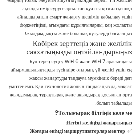
өмірдің толық әлеуетін ашуға мүмкіндік береді. Үй желісін
ақылды өмір сүруге арналған қуатты қозғалтқышқа
айналдыратын смарт жаңарту шешімін қабылдау үшін
бюджетіңізді, ағымдағы құрылғыларды, кең жолақты
жылдамдықты және болашақ күтулерді бағалаңыз!
Көбірек зерттеңіз және желілік
саяхатыңызды оңтайландырыңыз
Бұл терең сүңгу WiFi 6 және WiFi 7 арасындағы
айырмашылықтарды түсіндіре отырып, үй желісі үшін ең
жақсы жаңартуды таңдауға мүмкіндік береді деп
үміттенеміз. Қай технология жолын таңдасаңыз да, мақсат
жылдамырақ, тұрақтырақ және ақылдырақ қосылған орта
болып табылады.
Толығырақ білгіңіз келе ме?
Негізгі желіңізді жаңартыңыз:
Жоғары өнімді маршрутизаторлар мен тор
✅