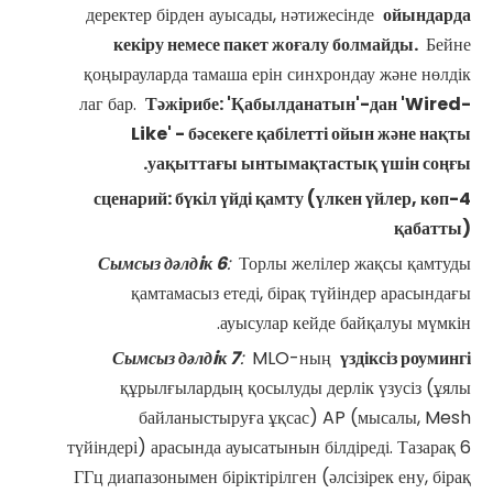
деректер бірден ауысады, нәтижесінде
ойындарда
кекіру немесе пакет жоғалу болмайды.
Бейне
қоңырауларда тамаша ерін синхрондау және нөлдік
лаг бар.
Тәжірибе: 'Қабылданатын'-дан 'Wired-
Like' - бәсекеге қабілетті ойын және нақты
уақыттағы ынтымақтастық үшін соңғы.
4-сценарий: бүкіл үйді қамту (үлкен үйлер, көп
қабатты)
Сымсыз дәлдiк
6
:
Торлы желілер жақсы қамтуды
қамтамасыз етеді, бірақ түйіндер арасындағы
ауысулар кейде байқалуы мүмкін.
Сымсыз дәлдiк
7
:
MLO-ның
үздіксіз роумингі
құрылғылардың қосылуды дерлік үзусіз (ұялы
байланыстыруға ұқсас) AP (мысалы, Mesh
түйіндері) арасында ауысатынын білдіреді. Тазарақ 6
ГГц диапазонымен біріктірілген (әлсізірек ену, бірақ