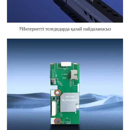
Интернетті теледидарда қалай пайдаланасыз?