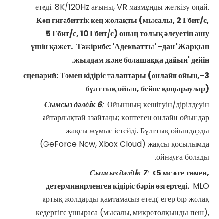
етеді. 8K/120Hz ағыны, VR мазмұнды жеткізу оңай.
Көп гигабиттік кең жолақты (мысалы, 2 Гбит/с,
5 Гбит/с, 10 Гбит/с) оның толық әлеуетін ашу
үшін қажет.
Тәжірибе: 'Адекватты' -дан 'Жарқын
жылдам және болашаққа дайын' дейін.
3-сценарий: Төмен кідіріс талаптары (онлайн ойын,
бұлттық ойын, бейне қоңыраулар)
Сымсыз дәлдiк
6
:
Ойынның кешігуін/дірілдеуін
айтарлықтай азайтады; көптеген онлайн ойындар
жақсы жұмыс істейді. Бұлттық ойындарды
(GeForce Now, Xbox Cloud) жақсы қосылымда
ойнауға болады.
Сымсыз дәлдiк
7
:
<5 мс өте төмен,
детерминирленген кідіріс бәрін өзгертеді.
MLO
артық жолдарды қамтамасыз етеді; егер бір жолақ
кедергіге ұшыраса (мысалы, микротолқынды пеш),