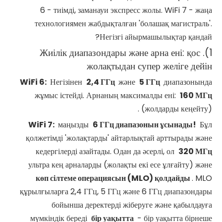
6 - тиімді, заманауи экспресс жолы. WiFi 7 - жаңа
технологиямен жабдықталған 'болашақ магистраль'.
Негізгі айырмашылықтар қандай?
1). Жиілік диапазондары және арна ені: қос
жолақтыдан супер желіге дейін
WiFi
6:
Негізінен
2,4 ГГц
және
5 ГГц
диапазонында
жұмыс істейді. Арнаның максималды ені:
160 МГц
(жолдарды кеңейту).
WiFi
7:
маңызды
6 ГГц диапазонын ұсынады!
Бұл
қолжетімді 'жолақтарды' айтарлықтай арттырады және
кедергілерді азайтады. Одан да әсерлі, ол
320 МГц
ультра кең арналарды (жолақты екі есе ұлғайту) және
көп сілтеме операциясын (MLO) қолдайды
. MLO
құрылғыларға 2,4 ГГц, 5 ГГц және 6 ГГц диапазондары
бойынша деректерді жіберуге және қабылдауға
мүмкіндік береді
бір уақытта
- бір уақытта бірнеше