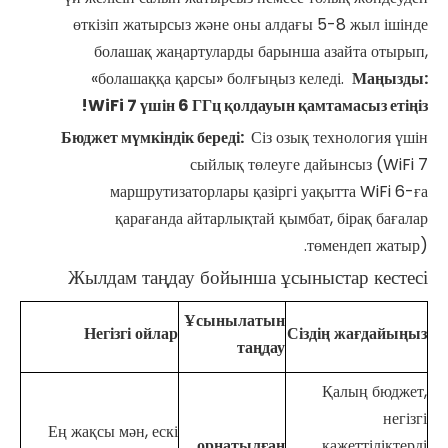
өткізіп жатырсыз және оны алдағы 5-8 жыл ішінде
болашақ жаңартуларды барынша азайта отырып,
«болашаққа қарсы» болғыңыз келеді.
Маңызды:
WiFi
7 үшін 6 ГГц қолдауын қамтамасыз етіңіз!
Бюджет мүмкіндік береді:
Сіз озық технология үшін
сыйлық төлеуге дайынсыз (WiFi 7
маршрутизаторлары қазіргі уақытта WiFi 6-ға
қарағанда айтарлықтай қымбат, бірақ бағалар
төмендеп жатыр).
Жылдам таңдау бойынша ұсыныстар кестесі
Ұсынылатын
Негізгі ойлар
Сіздің жағдайыңыз
таңдау
Қалың бюджет,
негізгі
Ең жақсы мән, ескі
орнатылған
қажеттіліктерді