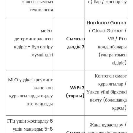
жалғыз сымсыз
с) бар / жоспарлау
технология.
Hardcore Gamer
<5 мс
/ Cloud Gamer /
детерминирленген
Сымсыз
VR / Pro
кідіріс - бұл өлтіру
дәлдiк
7
қолданбалары
мүмкіндігі.
(ультра төмен
кідіріс)
Көптеген смарт
MLO үздіксіз роуминг
құрылғылар /
және көп
WiFi
7
Үлкен үйді біркелкі
құрылғыларды өңдеу
(торлы)
қамту (болашаққа
өте маңызды.
қарсы)
6 ГГц үшін жоспарлау
Жаңа құрастыру /
үшін маңызды; 5-8
Сымсыз
жаңа желіні орнату