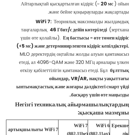
Айтарлықтай қысқартылған кідіріс (~
20 мс
) ойын
және бейне қоңырауларды жақсартады.
WiFi
7:
Теориялық максималды жылдамдық
таңғаларлық
46 Гбит/с дейін көтеріледі
(зертхана
үшін өте қолайлы).
Ең бастысы - өте төмен кідіріс
(<5 мс) және детерминирленген кідіріс кепілдіктері.
MLO деректердің оңтайлы жолды алуын қамтамасыз
етеді, ал 4096-QAM және 320 МГц арналары үлкен
өткізу қабілеттілігін қамтамасыз етеді. Бұл
бұлттық
ойындар, VR/AR, нақты уақыттағы
ынтымақтастық және жоғары дәлдіктегі смарт үйді
.
басқару үшін өте маңызды.
Негізгі техникалық айырмашылықтардың
қысқаша мазмұны:
WiFi
7
WiFi
6
Ерекше
артықшылығы
WiFi
7
(802.11be)
(802.11ax)
лік