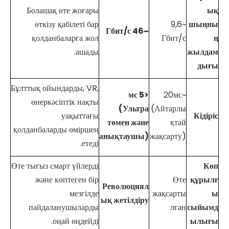
Болашақ өте жоғары
ық
өткізу қабілеті бар
~9,6
шыңны
~46 Гбит/с
қолданбаларға жол
Гбит/с
ң
ашады.
жылдам
дығы
Бұлттық ойындарды, VR,
<5 мс
~20мс
өнеркәсіптік нақты
(Ультра
(Айтарлы
уақыттағы
Кідіріс
төмен және
қтай
қолданбаларды өміршең
анықтаушы)
жақсарту)
етеді.
Өте тығыз смарт үйлерді
Көп
және көптеген бір
Өте
құрылғ
Революциял
мезгілде
жақсарты
ы
ық жетілдіру
пайдаланушыларды
лған
сыйымд
оңай өңдейді.
ылығы