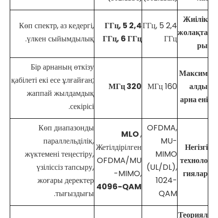
Жиілік
Көп спектр, аз кедергі,
2,4 ГГц, 5
2,4 ГГц, 5
жолақта
үлкен сыйымдылық.
ГГц, 6 ГГц
ГГц
ры
Бір арнаның өткізу
Максим
қабілеті екі есе ұлғайған;
320 МГц
160 МГц
алды
жаппай жылдамдық
арна ені
секірісі.
Көп диапазонды
OFDMA,
MLO
,
параллельділік,
MU-
Жетілдірілген
Негізгі
жүктемені теңестіру,
MIMO
OFDMA/MU
техноло
үзіліссіз тапсыру,
(UL/DL),
-MIMO,
гиялар
жоғары деректер
1024-
4096-QAM
тығыздығы.
QAM
Теориял