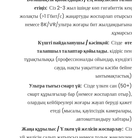
етіңіз:
Сіз 2-3 жыл ішінде көп гигабиттік кең
жолақты (>1 Гбит/с) жаңартуды жоспарлап отырсыз
немесе 8K/VR/ультра жоғары бит жылдамдығына
құмарсыз.
Күшті пайдаланушы / кәсіпқой:
Сізде
өте
талапшыл талаптар қойылады.
кідіріс пен
тұрақтылыққа (профессионалды ойындар, күндізгі
сауда, нақты уақыттағы кәсіби бейне
ынтымақтастық)
Ультра тығыз смарт үй:
Сізде үлкен сан (50+)
смарт құрылғылар бар (немесе жоспарлап отыр),
олардың кейбіреулері жоғары жауап беруді қажет
етеді (мысалы, қауіпсіздік камералары,
автоматтандыру хабтары).
Жаңа құрылыс / Үлкен үй желісін жоспарлау:
Сіз
үй желісін салып жатырсыз немесе толық жөндеуден