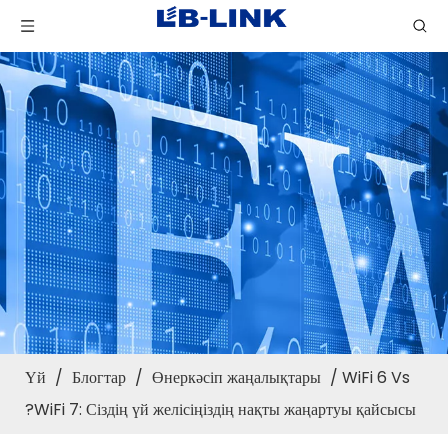
Үй
/
Блогтар
/
Өнеркәсіп жаңалықтары
/
WiFi 6 Vs
WiFi 7: Сіздің үй желісіңіздің нақты жаңартуы қайсысы?