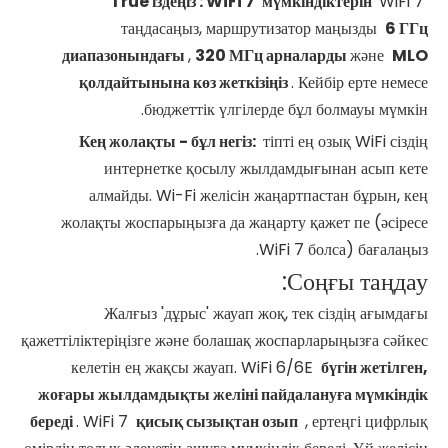
WiFi
7' мүмкіндіктерін
WiFi 7
'True іздеңіз :
таңдасаңыз, маршрутизатор маңызды
6 ГГц
диапазонындағы
,
320 МГц арналарды
және
MLO
қолдайтынына көз жеткізіңіз
. Кейбір ерте немесе
бюджеттік үлгілерде бұл болмауы мүмкін.
Кең жолақты - бұл негіз:
тіпті ең озық WiFi сіздің
интернетке қосылу жылдамдығынан асып кете
алмайды. Wi-Fi желісін жаңартпастан бұрын, кең
жолақты жоспарыңызға да жаңарту қажет пе (әсіресе
WiFi 7 болса) бағалаңыз.
Соңғы таңдау:
Жалғыз 'дұрыс' жауап жоқ, тек сіздің ағымдағы
қажеттіліктеріңізге және болашақ жоспарларыңызға сәйкес
келетін ең жақсы жауап. WiFi 6/6E
бүгін жетілген,
жоғары жылдамдықты желіні пайдалануға мүмкіндік
береді
. WiFi 7
қисық сызықтан озып
, ертеңгі цифрлық