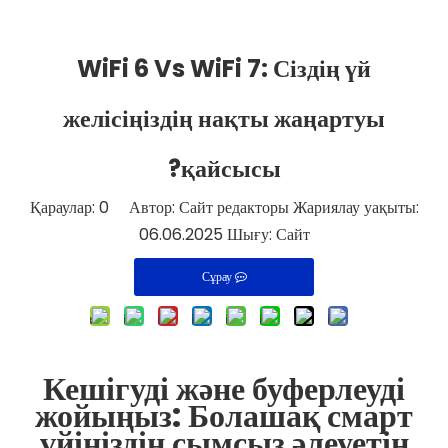
WiFi 6 Vs WiFi 7: Сіздің үй
желісіңіздің нақты жаңартуы
қайсысы?
Қараулар:
0
Автор: Сайт редакторы Жариялау уақыты:
06.06.2025 Шығу:
Сайт
Сұрау
Кешігуді және буферлеуді
жойыңыз: Болашақ смарт
үйіңіздің сымсыз әлеуетін