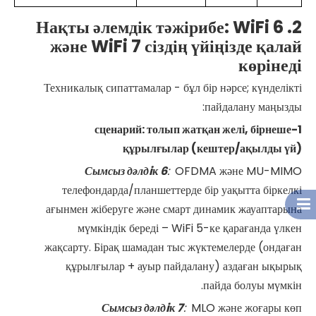
2. Нақты әлемдік тәжірибе: WiFi 6
және WiFi 7 сіздің үйіңізде қалай
көрінеді
Техникалық сипаттамалар - бұл бір нәрсе; күнделікті
пайдалану маңызды:
1-сценарий: толып жатқан желі, бірнеше
құрылғылар (кештер/ақылды үй)
Сымсыз дәлдiк
6
:
OFDMA және MU-MIMO
телефондарда/планшеттерде бір уақытта біркелкі
ағынмен жіберуге және смарт динамик жауаптарына
мүмкіндік береді – WiFi 5-ке қарағанда үлкен
жақсарту. Бірақ шамадан тыс жүктемелерде (ондаған
құрылғылар + ауыр пайдалану) аздаған ықырық
пайда болуы мүмкін.
Сымсыз дәлдiк
7
:
MLO және жоғары көп