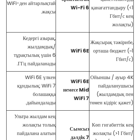
WiFi-ден айтарлықтай
Wi-Fi
6
қанағаттандыру (<1
жақсы.
Гбит/с кең
жолақты)
Кедергі азырақ,
Жақсырақ тәжірибе,
жылдамдық/
WiFi
6E
орташа бюджет (~1
тұрақтылық үшін 6
Гбит/с)
ГГц пайдаланады.
WiFi 6E үлкен
Ойыншы / ауыр 4K
WiFi
6E
құндылық; WiFi 7
пайдаланушысы
немесе Mid
болашаққа
(жылдамдық пен
WiFi
7
дайындалады.
төмен кідіріс қажет)
Ультра жылдам кең
жолақты толық
Көп гигабиттік кең
Сымсыз
пайдалана алатын
жолақты (>1 Гбит/
дәлдiк
7