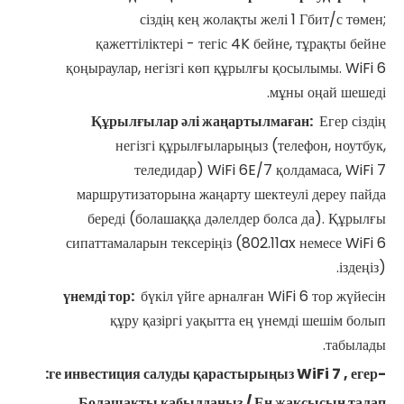
сіздің кең жолақты желі 1 Гбит/с төмен;
қажеттіліктері - тегіс 4K бейне, тұрақты бейне
қоңыраулар, негізгі көп құрылғы қосылымы. WiFi 6
мұны оңай шешеді.
Құрылғылар әлі жаңартылмаған:
Егер сіздің
негізгі құрылғыларыңыз (телефон, ноутбук,
теледидар) WiFi 6E/7 қолдамаса, WiFi 7
маршрутизаторына жаңарту шектеулі дереу пайда
береді (болашаққа дәлелдер болса да). Құрылғы
сипаттамаларын тексеріңіз (802.11ax немесе WiFi 6
іздеңіз).
үнемді тор:
бүкіл үйге арналған WiFi 6 тор жүйесін
құру қазіргі уақытта ең үнемді шешім болып
табылады.
WiFi 7
, егер:
-ге инвестиция салуды қарастырыңыз
Болашақты қабылдаңыз / Ең жақсысын талап