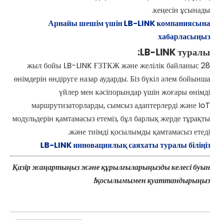
кеңесін ұсынады.
Арнайы шешім үшін LB-LINK компаниясына
хабарласыңыз
LB-LINK туралы:
28 жыл бойы LB-LINK ҒЗТКЖ және желілік байланыс
өнімдерін өндіруге назар аударды. Біз бүкіл әлем бойынша
үйлер мен кәсіпорындар үшін жоғары өнімді
маршрутизаторларды, сымсыз адаптерлерді және IoT
модульдерін қамтамасыз етеміз, бұл барлық жерде тұрақты
және тиімді қосылымды қамтамасыз етеді.
LB-LINK инновациялық саяхаты туралы біліңіз
Қазір жаңартыңыз және құрылғыларыңызды келесі буын
қосылымымен қуаттандырыңыз!