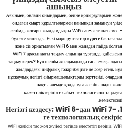
ашыңыз
Ағынмен, онлайн ойындармен, бейне қоңыраулармен және
ондаған смарт құрылғылармен қаныққан заманауи үйде
сенімді, жоғары жылдамдықты WiFi сән-салтанат емес –
бұл өте маңызды. Ескі маршрутизатор күресе бастағанда
және сіз орнатылған WiFi 6 мен жаңадан пайда болған
WiFi 7 арасындағы таңдау алдында тұрғанда, қайсысын
таңдау керек? Бұл шешім жылдамдыққа ғана емес, алдағы
жылдардағы цифрлық тәжірибеңізге де әсер етеді. Бұл
нұсқаулық негізгі айырмашылықтарды зерттейді, олардың
нақты әлемде қолдануға әсерін ашады және
қажеттіліктеріңізге сәйкес технологияны таңдауға
көмектеседі.
1. Негізгі кездесу: WiFi 6-дан WiFi 7-
ге технологиялық секіріс
WiFi желісін тас жол жүйесі ретінде елестетіп көріңіз. WiFi