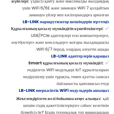
жүйелері:
үздіксіз қамту және максималды жылдамдық
үшін WiFi 6/6E және заманауи WiFi 7 қолдайтын
заманауи үйлер мен кәсіпорындарға арналған.
LB-LINK маршрутизатор шешімдерін зерттеңіз
Құрылғының қосылу мүмкіндігін күшейткіштері:
✅
USB/PCIe адаптерлері ескі компьютерлерге,
ноутбуктерге және консольдерге жоғары жылдамдықты
WiFi 6/7 береді, олардың әлеуетін ашады.
LB-LINK адаптерлерін қараңыз
Smart құрылғының қосылу мүмкіндігі:
✅
ендірілген WiFi модульдері IoT құрылғыларын
өндірушілер үшін тұрақты, төмен қуатты сымсыз
байланысты қамтамасыз етеді.
LB-LINK өнеркәсіптік WiFi модульдерін ашыңыз
Жекелендірілген желі бойынша кеңес алыңыз:
қай
шешім сіздің қажеттіліктеріңізге сәйкес келетінін
білмейсіз бе? Біздің техникалық топ мамандардың