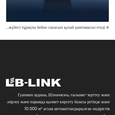
4 км ұзақ қашықтықтағы UAV кескінді беру жүйесі тұрақты бейне сапасын қалай қамтамасыз етеді?
Гуанмин ауданы, Шэньчжэнь, ғылыми-зерттеу және
әзірлеу және нарыққа қызмет көрсету базасы ретінде және
10 000 м² астам автоматтандырылған өндірістік