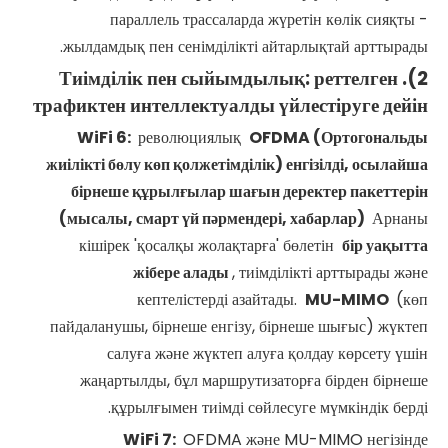
параллель трассаларда жүретін көлік сияқты -
жылдамдық пен сенімділікті айтарлықтай арттырады.
2). Тиімділік пен сыйымдылық: реттелген
трафиктен интеллектуалды үйлестіруге дейін
WiFi
6:
революциялық
OFDMA (Ортогональды
жиілікті бөлу көп қолжетімділік) енгізілді, осылайша
бірнеше құрылғылар шағын деректер пакеттерін
(мысалы, смарт үй пәрмендері, хабарлар)
Арнаны
кішірек 'қосалқы жолақтарға' бөлетін
бір уақытта
жібере алады
, тиімділікті арттырады және
кептелістерді азайтады.
MU-MIMO
(көп
пайдаланушы, бірнеше енгізу, бірнеше шығыс) жүктеп
салуға және жүктеп алуға қолдау көрсету үшін
жаңартылды, бұл маршрутизаторға бірден бірнеше
құрылғымен тиімді сөйлесуге мүмкіндік берді.
WiFi
7:
OFDMA және MU-MIMO негізінде