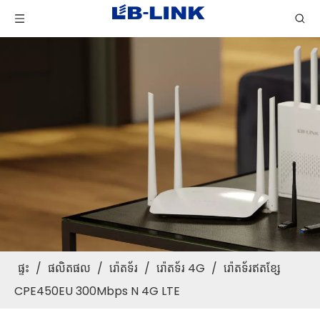
ផ្ទះ
/
ផលិតផល
/
រ៉ោតទ័រ
/
រ៉ោតទ័រ 4G
/
រ៉ោតទ័រឥតខ្សែ
CPE450EU 300Mbps N 4G LTE