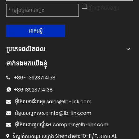
ដាក់ស្នើ
ប្រភេទផលិតផល
ទាក់ទងមកយើងខ្ញុំ
+86-
13923714138

+86
13923714138

sales@lb-link.com

អ៊ីម៉ែលអាជីវកម្ម៖
info@lb-link.com

ជំនួយបច្ចេកទេស៖
complain@lb-link.com

អ៊ីម៉ែលពាក្យបណ្តឹង៖
ទីស្នាក់ការកណ្តាលក្រុង Shenzhen: 10-11/F, អាគារ A1,
