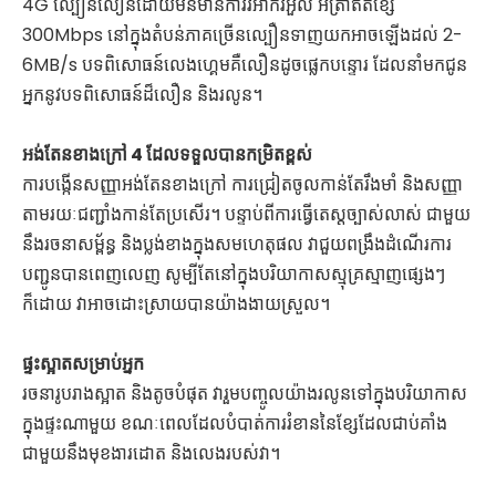
4G ល្បឿនលឿនដោយមិនមានការរអាក់រអួល អត្រាឥតខ្សែ
300Mbps នៅក្នុងតំបន់ភាគច្រើនល្បឿនទាញយកអាចឡើងដល់ 2-
6MB/s បទពិសោធន៍លេងហ្គេមគឺលឿនដូចផ្លេកបន្ទោរ ដែលនាំមកជូន
អ្នកនូវបទពិសោធន៍ដ៏លឿន និងរលូន។
អង់តែនខាងក្រៅ 4 ដែលទទួលបានកម្រិតខ្ពស់
ការបង្កើនសញ្ញាអង់តែនខាងក្រៅ ការជ្រៀតចូលកាន់តែរឹងមាំ និងសញ្ញា
តាមរយៈជញ្ជាំងកាន់តែប្រសើរ។ បន្ទាប់ពីការធ្វើតេស្តច្បាស់លាស់ ជាមួយ
នឹងរចនាសម្ព័ន្ធ និងប្លង់ខាងក្នុងសមហេតុផល វាជួយពង្រឹងដំណើរការ
បញ្ជូនបានពេញលេញ សូម្បីតែនៅក្នុងបរិយាកាសស្មុគ្រស្មាញផ្សេងៗ
ក៏ដោយ វាអាចដោះស្រាយបានយ៉ាងងាយស្រួល។
ផ្ទះស្អាតសម្រាប់អ្នក
រចនារូបរាងស្អាត និងតូចបំផុត វារួមបញ្ចូលយ៉ាងរលូនទៅក្នុងបរិយាកាស
ក្នុងផ្ទះណាមួយ ខណៈពេលដែលបំបាត់ការរំខាននៃខ្សែដែលជាប់គាំង
ជាមួយនឹងមុខងារដោត និងលេងរបស់វា។