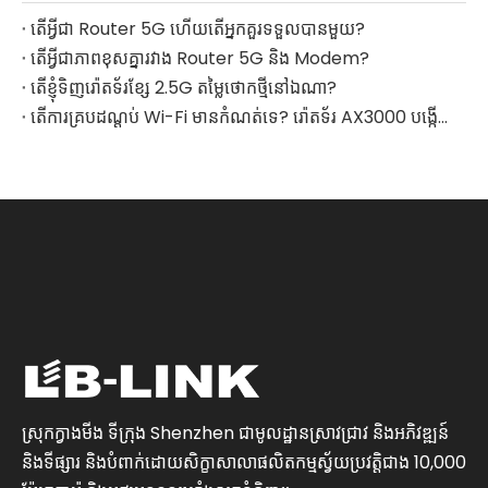
តើអ្វីជា Router 5G ហើយតើអ្នកគួរទទួលបានមួយ?
តើអ្វីជាភាពខុសគ្នារវាង Router 5G និង Modem?
តើខ្ញុំទិញរ៉ោតទ័រខ្សែ 2.5G តម្លៃថោកថ្មីនៅឯណា?
តើការគ្របដណ្តប់ Wi-Fi មានកំណត់ទេ? រ៉ោតទ័រ AX3000 បង្កើតបណ្តាញ Wi-Fi ផ្ទះទាំងមូល
ស្រុកក្វាងមីង ទីក្រុង Shenzhen ជាមូលដ្ឋានស្រាវជ្រាវ និងអភិវឌ្ឍន៍
និងទីផ្សារ និងបំពាក់ដោយសិក្ខាសាលាផលិតកម្មស្វ័យប្រវត្តិជាង 10,000