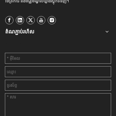
ម៉ែត្រការ៉េ និងមជ្ឈមណ្ឌលឃ្លាំងស្តុកទំនិញ។
តំណភ្ជាប់រហ័ស
ទាក់ទងមកយើងខ្ញុំ