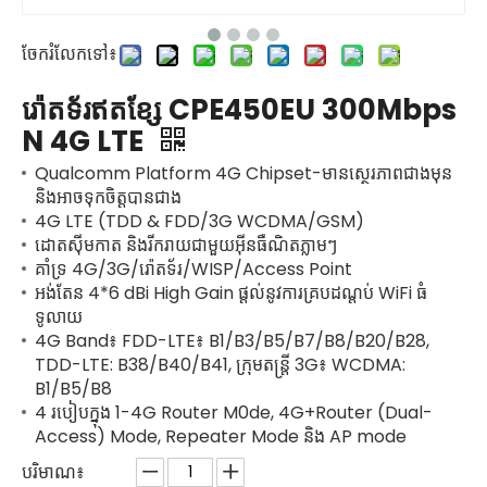
ចែករំលែកទៅ៖
រ៉ោតទ័រឥតខ្សែ CPE450EU 300Mbps
N 4G LTE
Qualcomm Platform 4G Chipset-មានស្ថេរភាពជាងមុន
និងអាចទុកចិត្តបានជាង
4G LTE (TDD & FDD/3G WCDMA/GSM)
ដោតស៊ីមកាត និងរីករាយជាមួយអ៊ីនធឺណិតភ្លាមៗ
គាំទ្រ 4G/3G/រ៉ោតទ័រ/WISP/Access Point
អង់តែន 4*6 dBi High Gain ផ្តល់នូវការគ្របដណ្តប់ WiFi ធំ
ទូលាយ
4G Band៖ FDD-LTE៖ B1/B3/B5/B7/B8/B20/B28,
TDD-LTE: B38/B40/B41, ក្រុមតន្រ្តី 3G៖ WCDMA:
B1/B5/B8
4 របៀបក្នុង 1-4G Router M0de, 4G+Router (Dual-
Access) Mode, Repeater Mode និង AP mode
បរិមាណ៖