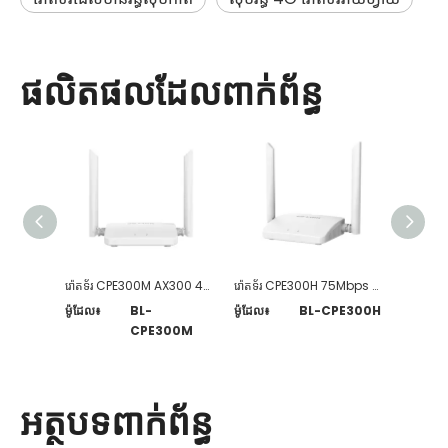
ផលិតផលដែលពាក់ព័ន្ធ
រ៉ោតទ័រ CPE300M AX300 4G LTE
រ៉ោតទ័រ CPE300H 75Mbps 4G LTE
ម៉ូដែល៖
BL-
ម៉ូដែល៖
BL-CPE300H
ម៉ូដែល៖
CPE300M
អត្ថបទពាក់ព័ន្ធ