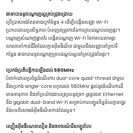
ធានាបាននូវបណ្តាញល្អគ្រប់ជ្រុងជ្រោយ
ប្រើប្រាស់អង់តែនខាងក្រៅចំនួន 4 ដើម្បីបង្កើនសញ្ញា Wi-Fi
ប្រកបដោយប្រសិទ្ធភាព បំពេញតម្រូវការនៃការគ្របដណ្តប់ពេញផ្ទះ។
បណ្តាញសំណាញ់ឆ្លាតវៃ បង្កើតបណ្តាញ Wi-Fi ចែកចាយតាមផ្ទះ
លាលាទៅកាន់ជីវិតដែលគ្មានអ៊ីនធឺណិត ជាមួយនឹងសញ្ញានៅគ្រប់ទី
កន្លែង ធានាបាននូវបណ្តាញគ្របដណ្តប់ល្អនៅគ្រប់ជ្រុងនៃផ្ទះ។
ប្រេកង់ប្រតិបត្តិការឡើងដល់ 580MHz
បំពាក់ដោយប្រព័ន្ធដំណើរការ dual-core quad-thread ជាមួយ
នឹងប្រេកង់ single-core រហូតដល់ 580MHz ផ្តល់នូវដំណើរការដ៏
មានអានុភាព និងគាំទ្រយ៉ាងងាយស្រួលនូវច្រក gigabit Ethernet
និង gigabit dual-band Wi-Fi សម្រាប់ការបញ្ជូនទិន្នន័យគ្មានថ្នេរ
និងបទពិសោធន៍អ៊ីនធឺណិតកាន់តែរលូន។
ល្បឿនអ៊ីនធឺណេតលឿន និងចរាចរណ៍ដ៏សម្បូរបែប