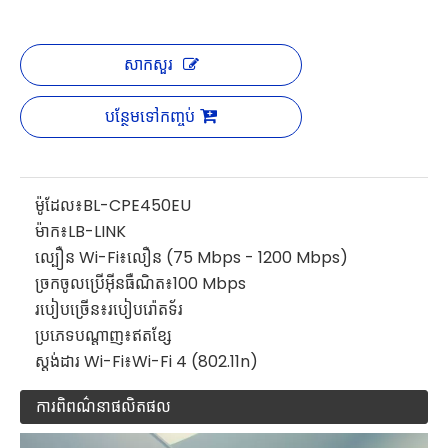
សាកសួរ
បន្ថែមទៅកញ្ចប់
ម៉ូដែល៖
BL-CPE450EU
ម៉ាក៖
LB-LINK
ល្បឿន Wi-Fi៖
លឿន (75 Mbps - 1200 Mbps)
ច្រកចូលប្រើអ៊ីនធឺណិត៖
100 Mbps
របៀបច្រើន៖
របៀបរ៉ោតទ័រ
ប្រភេទបណ្តាញ៖
ឥតខ្សែ
ស្តង់ដារ Wi-Fi៖
Wi-Fi 4 (802.11n)
ការពិពណ៌នាផលិតផល