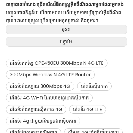
ពហុគោលបំណង ជ្រើសរើសវិធីសាស្ត្រអ៊ីនធឺណិតណាមួយដែលអ្នកចង់
បញ្ចូលកាតទិន្នន័យ បើកថាមពល ហើយអ្នកអាចប្រើប្រាស់អ៊ីនធឺណិត
បាន។ វាងាយស្រួលប្រើសម្រាប់មនុស្សចាស់ និងកុមារ។
មុន៖
បន្ទាប់៖
រ៉ោតទ័រឥតខ្សែ CPE450EU 300Mbps N 4G LTE
300Mbps Wireless N 4G LTE Router
រ៉ោតទ័រវ៉ាយហ្វាយ 300Mbps 4G
រ៉ោតទ័រស៊ីមកាត
រ៉ោតទ័រ 4G Wi-Fi ដែលមានរន្ធដោតស៊ីមកាត
រ៉ោតទ័រវ៉ាយហ្វាយស៊ីមកាត 4G
រ៉ោតទ័រ 4G LTE
រ៉ោតទ័រ 4g ជាមួយនឹងរន្ធដោតស៊ីមកាត
រ៉ោតទ័រដែលមានរន្ធស៊ីមកាត
ស៊ីមរន្ធ 4G រ៉ោតទ័រវ៉ាយហ្វាយ