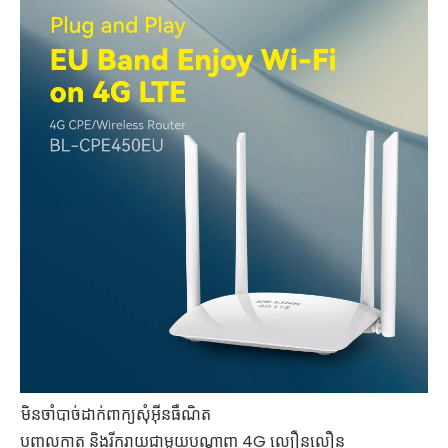
មិនចាំបាច់ដាក់ពាក្យសុំអ៊ីនធឺណិត
បញ្ចូលកាត និងរីករាយជាមួយបណ្តាញ 4G ល្បឿនលឿន