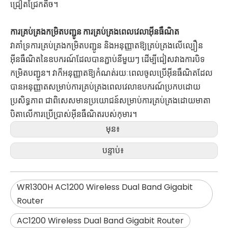
ជ្រៀតជ្រែកតិច។
ការគ្រប់គ្រងកម្រិតបញ្ជូន ការគ្រប់គ្រងពេលវេលាអ៊ីនធឺណិត
វាគាំទ្រការគ្រប់គ្រងកម្រិតបញ្ជូន និងអនុញ្ញាតឱ្យគ្រប់គ្រងលើល្បឿន
អ៊ីនធឺណិតនៃឧបករណ៍ដែលបានភ្ជាប់នីមួយៗ ដើម្បីជៀសវាងការបិទ
កម្រិតបញ្ជូន។ វាក៏អនុញ្ញាតឱ្យកំណត់រយៈពេលចូលប្រើអ៊ីនធឺណិតដែល
បានអនុញ្ញាតសម្រាប់ការគ្រប់គ្រងពេលវេលាឧបករណ៍ប្រកបដោយ
ប្រសិទ្ធភាព ជាពិសេសមានប្រយោជន៍សម្រាប់ការគ្រប់គ្រងដោយមាតា
បិតាលើការប្រើប្រាស់អ៊ីនធឺណិតរបស់កុមារ។
មុន៖
បន្ទាប់៖
WR1300H AC1200 Wireless Dual Band Gigabit
Router
AC1200 Wireless Dual Band Gigabit Router