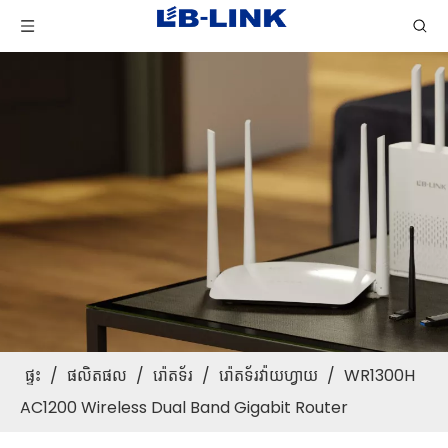
ផ្ទះ
/
ផលិតផល
/
រ៉ោតទ័រ
/
រ៉ោតទ័រវ៉ាយហ្វាយ
/
WR1300H
AC1200 Wireless Dual Band Gigabit Router