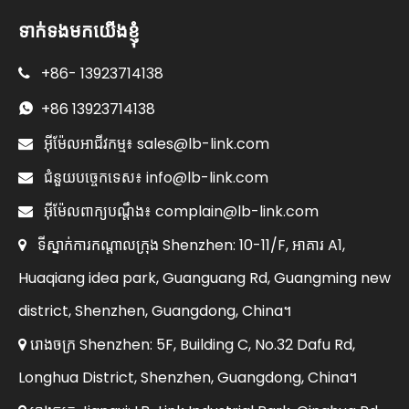
ទាក់ទងមកយើងខ្ញុំ
+86-
13923714138

+86
13923714138

sales@lb-link.com

អ៊ីម៉ែលអាជីវកម្ម៖
info@lb-link.com

ជំនួយបច្ចេកទេស៖
complain@lb-link.com

អ៊ីម៉ែលពាក្យបណ្តឹង៖
ទីស្នាក់ការកណ្តាលក្រុង Shenzhen: 10-11/F, អាគារ A1,

Huaqiang idea park, Guanguang Rd, Guangming new
district, Shenzhen, Guangdong, China។
រោងចក្រ Shenzhen: 5F, Building C, No.32 Dafu Rd,

Longhua District, Shenzhen, Guangdong, China។