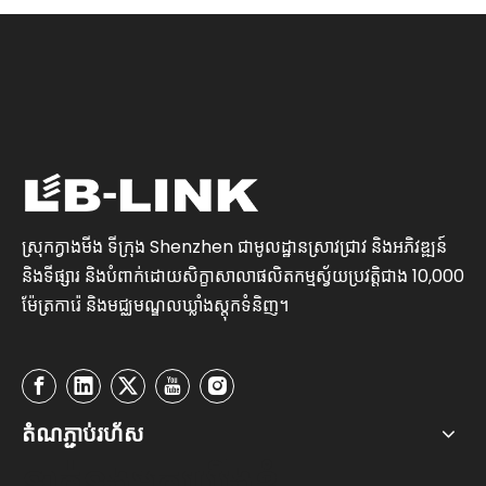
ស្រុកក្វាងមីង ទីក្រុង Shenzhen ជាមូលដ្ឋានស្រាវជ្រាវ និងអភិវឌ្ឍន៍
និងទីផ្សារ និងបំពាក់ដោយសិក្ខាសាលាផលិតកម្មស្វ័យប្រវត្តិជាង 10,000
ម៉ែត្រការ៉េ និងមជ្ឈមណ្ឌលឃ្លាំងស្តុកទំនិញ។
តំណភ្ជាប់រហ័ស
ទាក់ទងមកយើងខ្ញុំ