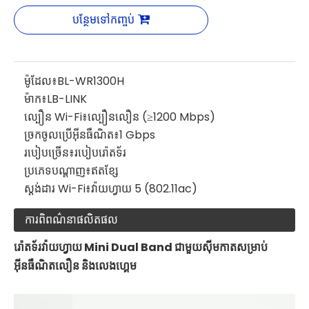
បន្ថែមទៅកញ្ចប់
ម៉ូដែល៖
BL-WR1300H
ម៉ាក៖
LB-LINK
ល្បឿន Wi-Fi៖
ល្បឿនលឿន (≥1200 Mbps)
ច្រកចូលប្រើអ៊ីនធឺណិត៖
1 Gbps
របៀបច្រើន៖
របៀបរ៉ោតទ័រ
ប្រភេទបណ្តាញ៖
ឥតខ្សែ
ស្តង់ដារ Wi-Fi៖
វ៉ាយហ្វាយ 5 (802.11ac)
ការពិពណ៌នាផលិតផល
រ៉ោតទ័រវ៉ាយហ្វាយ Mini Dual Band ជាមួយស៊ីមកាតសម្រាប់
អ៊ីនធឺណិតលឿន និងលេងហ្គេម