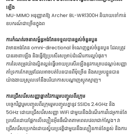
ឡើង
MU-MIMO អនុញ្ញាតឱ្យ Archer BL-WR1300H និយាយទៅកាន់
ឧបករណ៍ជាច្រើនក្នុងព
ការ​កំណត់​រចនាសម្ព័ន្ធ​អង់តែន​ទទួល​បាន​ខ្ពស់​ចំនួន​បួន
វាមានអង់តែន omni-directional ចំណេញខ្ពស់ចំនួនបួន ដែលត្រូវ
បានរចនាឡើង និងធ្វើឱ្យប្រសើរសម្រាប់ដំណើរការល្អបំផុត។
ការលៃតម្រូវយ៉ាងល្អិតល្អន់ធ្វើអោយប្រសើរឡើងនូវការគ្របដណ្តប់សញ្ញា
គាំទ្រការកែតម្រូវដែលអាចបត់បែនបានពីមុំច្រើន និងសម្របខ្លួនបាន
យ៉ាងងាយស្រួលទៅនឹងបរិយាកាសបណ្តាញស្មុគស្មាញ។
ការ​ជ្រើស​រើស​សញ្ញា​ឆ្លាតវៃ​ការ​រួម​បញ្ចូល​ពីរ​ក្រុម
បច្ចេកវិជ្ជារួមបញ្ចូលពីរក្រុមរួមបញ្ចូលគ្នានូវ SSIDs 2.4GHz និង
5GHz ដោយជ្រើសរើសសញ្ញា WiFi ជាមួយនឹងដំណើរការវីដេអូកាន់តែ
ប្រសើរដោយផ្អែកលើល្បឿនអ៊ីនធឺណិតតាមពេលវេលាជាក់ស្តែង។ វា
ជ្រើសរើសប្រេកង់ដោយស្វ័យប្រវត្តិជាមួយនឹងល្បឿនកាន់តែខ្ពស់ និងការ