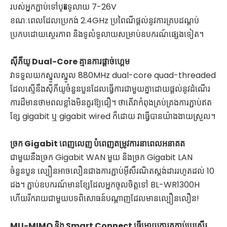
របស់អ្នកភ្ជាប់ទៅប្�ទូលាយ 7-26V
ខណៈពេលដែលប្រេកង់ 2.4GHz ប្រពៃណីផ្តល់នូវការគ្របដណ្តប់
ប្រកបដោយស្ថេរភាព និងទូលំទូលាយសម្រាប់ឧបករណ៍ផ្សេងទៀត។
ស៊ីភីយូ Dual-Core គ្មានការផ្តាច់ហ្គេម
វាទទួលយកស្នូលស្នូល 880MHz dual-core quad-threaded
ដែលស្មើនឹងស៊ីភីយូចំនួនបួនដែលធ្វើការជាមួយគ្នាដោយផ្តល់នូវដំណើរ
ការដ៏មានថាមពលខ្លាំងមិនគួរឱ្យជឿ។ ថាតើវាកំពុងគ្រប់គ្រងការភ្ជាប់ឥត
ខ្សែ gigabit ឬ gigabit wired ក៏ដោយ វាធ្វើបានយ៉ាងងាយស្រួល។
ច្រក Gigabit ពេញលេញ បំពេញតម្រូវការនាពេលអនាគត
ជាមួយនឹងច្រក Gigabit WAN មួយ និងច្រក Gigabit LAN
ចំនួនបួន ល្បឿនអាចលឿនជាងការភ្ជាប់អ៊ីសឺរណិតស្តង់ដាររហូតដល់ 10
ដង។ ភ្ជាប់ឧបករណ៍មានខ្សែដែលអ្នកចូលចិត្តទៅ BL-WR1300H
ហើយរីករាយជាមួយបទពិសោធន៍បណ្តាញដែលមានល្បឿនលឿន!
MU-MIMO និង Smart Connect ធ្វើអោយការតភ្ជាប់ប្រសើរ