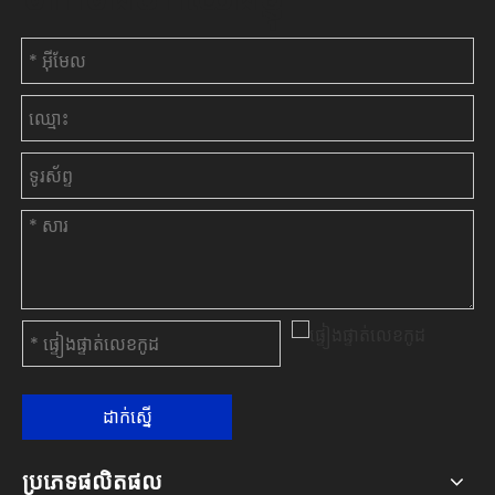
ដាក់ស្នើ
ប្រភេទផលិតផល