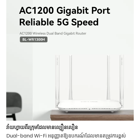
វ៉ាយហ្វាយពីរក្រុមដែលមានល្បឿនលឿន
Dual-band Wi-Fi អនុញ្ញាតឱ្យឧបករណ៍ដែលមានតម្រូវការខ្ពស់