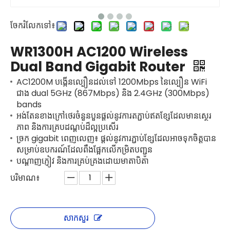
ចែករំលែកទៅ៖
WR1300H AC1200 Wireless
Dual Band Gigabit Router
AC1200M បង្កើនល្បឿនដល់ទៅ 1200Mbps នៃល្បឿន WiFi
ជាង dual 5GHz (867Mbps) និង 2.4GHz (300Mbps)
bands
អង់តែនខាងក្រៅថេរចំនួនបួនផ្តល់នូវការតភ្ជាប់ឥតខ្សែដែលមានស្ថេរ
ភាព និងការគ្របដណ្តប់ដ៏ល្អប្រសើរ
ច្រក gigabit ពេញលេញ៖ ផ្តល់នូវការភ្ជាប់ខ្សែដែលអាចទុកចិត្តបាន
សម្រាប់ឧបករណ៍ដែលពឹងផ្អែកលើកម្រិតបញ្ជូន
បណ្តាញភ្ញៀវ និងការគ្រប់គ្រងដោយមាតាបិតា
បរិមាណ៖
សាកសួរ