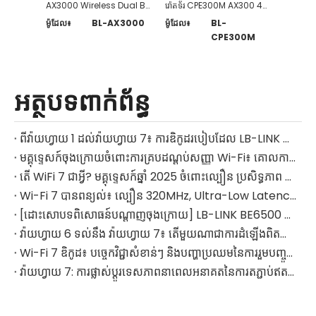
AX3000 Wireless Dual Band Wi-Fi Router 6
រ៉ោតទ័រ CPE300M AX300 4G LTE
ម៉ូដែល៖
BL-AX3000
ម៉ូដែល៖
BL-
ម៉ូដែល៖
CPE300M
អត្ថបទពាក់ព័ន្ធ
ពីវ៉ាយហ្វាយ 1 ដល់វ៉ាយហ្វាយ 7៖ ការឌិកូដរបៀបដែល LB-LINK ផ្លាស់ប្តូរបទពិសោធន៍បណ្តាញនៅផ្ទះ
មគ្គុទ្ទេសក៍ចុងក្រោយចំពោះការគ្របដណ្តប់សញ្ញា Wi-Fi៖ គោលការណ៍បច្ចេកទេស និងគន្លឹះបង្កើនប្រសិទ្ធភាពកម្រិតខ្ពស់សម្រាប់ឆ្នាំ 2025 (ជាមួយទិន្នន័យសាកល្បង និងបញ្ជីជ្រើសរើសឧបករណ៍)
តើ WiFi 7 ជាអ្វី? មគ្គុទ្ទេសក៍ឆ្នាំ 2025 ចំពោះល្បឿន ប្រសិទ្ធភាព និងកម្មវិធីពិភពលោកពិត
Wi-Fi 7 បានពន្យល់៖ ល្បឿន 320MHz, Ultra-Low Latency & Global Applications Guide
[ដោះសោបទពិសោធន៍បណ្តាញចុងក្រោយ] LB-LINK BE6500 Wi-Fi 7 អាដាប់ទ័រ USB ឥតខ្សែ៖ កំណត់ឡើងវិញនូវជីវិតអនឡាញរបស់អ្នក
វ៉ាយហ្វាយ 6 ទល់នឹង វ៉ាយហ្វាយ 7៖ តើមួយណាជាការដំឡើងពិតប្រាកដសម្រាប់បណ្តាញផ្ទះរបស់អ្នក?
Wi-Fi 7 ឌិកូដ៖ បច្ចេកវិជ្ជាសំខាន់ៗ និងបញ្ហាប្រឈមនៃការរួមបញ្ចូលសម្រាប់អ្នករចនាផ្នែករឹង
វ៉ាយហ្វាយ 7: ការផ្លាស់ប្តូរទេសភាពនាពេលអនាគតនៃការតភ្ជាប់ឥតខ្សែល្បឿនលឿន