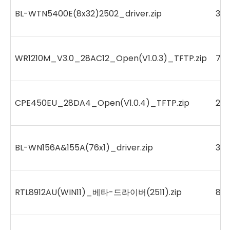
BL-WTN5400E(8x32)2502_driver.zip
34
WR1210M_V3.0_28AC12_Open(V1.0.3)_TFTP.zip
74
CPE450EU_28DA4_Open(V1.0.4)_TFTP.zip
22
BL-WN156A&155A(76x1)_driver.zip
318
RTL8912AU(WIN11)_베타-드라이버(2511).zip
87