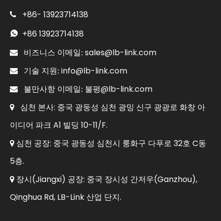
+86-
13923714138

+86
13923714138

sales@lb-link.com

비즈니스 이메일:
info@lb-link.com

기술 지원:
불평@lb-link.com

불만사항 이메일:
심천 본사: 중국 광둥성 심천 광밍 신구 광광로 화창 아

이디어 파크 A1 빌딩 10-11/F.
심천 공장: 중국 광동성 심천시 룽화구 다푸로 32호 C동

5층.
장시(Jiangxi) 공장: 중국 장시성 간저우(Ganzhou),

Qinghua Rd, LB-Link 산업 단지.