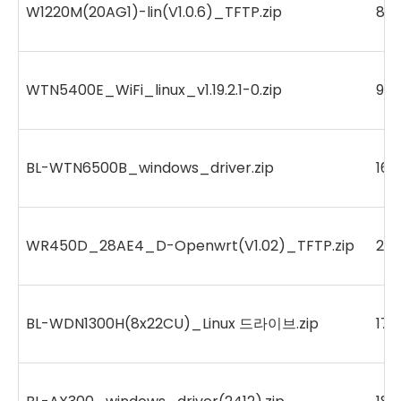
W1220M(20AG1)-lin(V1.0.6)_TFTP.zip
86
WTN5400E_WiFi_linux_v1.19.2.1-0.zip
93
BL-WTN6500B_windows_driver.zip
160
WR450D_28AE4_D-Openwrt(V1.02)_TFTP.zip
299
BL-WDN1300H(8x22CU)_Linux 드라이브.zip
172