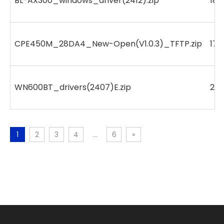
BL-AX300_windows_driver(2412).zip
188
CPE450M_28DA4_New-Open(V1.0.3)_TFTP.zip
175
WN600BT_drivers(2407)E.zip
20
1
2
3
4
...
6
»