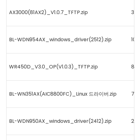
AX3000(81AX2)_V1.0.7_TFTP.zip
362
BL-WDN954AX_windows_driver(2512).zip
107
WR450D_V3.0_OP(V1.0.3)_TFTP.zip
88
BL-WN351AX(AIC8800FC)_Linux 드라이버.zip
73
BL-WDN950AX_windows_driver(2412).zip
215