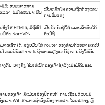
 HTML5; ຂະຫນາດການ
ເນັ້ນຫນັກໃສ່ຄວາມຖືກຕ້ອງແລະ
ວລາ; ບໍ່ມີໂຄສະນາ; ຜົນ
ການປັບແຕ່ງ
ີງໃສ່ HTML5; ມືຖືທີ່ດີ
ເປັນມິດກັບຜູ້ໃຊ້ ແລະເຂົ້າກັນໄດ້
່ວມມືກັບ NordVPN
ກັບມືຖື
່ານສາມາດເຮັດໄດ້, ສຽບມັນໃສ່ router ຂອງທ່ານດ້ວຍສາຍເຄເບີ້
ດຍບໍ່ມີບັນຫາ wifi. ຖ້າທ່ານພຽງແຕ່ໃຊ້ wifi, ນັ່ງໃກ້ກັບ
ນ. ບາງຄັ້ງ, ອິນເຕີເນັດຂອງເຈົ້າຊ້າລົງເມື່ອມີຄົນອອນ
ຍຂອງເຈົ້າ. ນີ້ແມ່ນເລື່ອງປົກກະຕິ. ການເຊື່ອມຕໍ່ແບບມີ
ຄົງກວ່າ. Wifi ສາມາດຊ້າລົງເນື່ອງຈາກຝາ, ໄລຍະຫ່າງ, ຫຼື