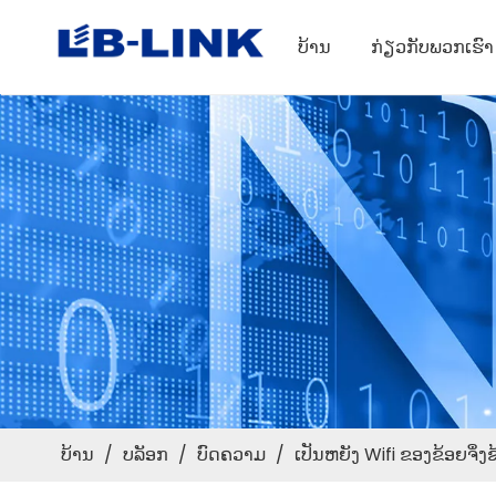
ບ້ານ
ກ່ຽວກັບພວກເຮົາ
ບ້ານ
/
ບລັອກ
/
ບົດຄວາມ
/
ເປັນຫຍັງ Wifi ຂອງຂ້ອຍຈຶ່ງ