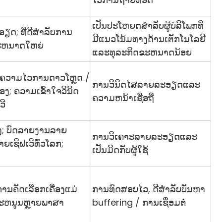
ເປັນປະໂຫຍດສໍາລັບຜູ້ບໍລິໂພກທີ່
ອຽດ​; ທີ່ດີສໍາລັບການ
ມີແນວໂນ້ມທາງດ້ານເຕັກໂນໂລຢີ
າຂະຫນາດໃຫຍ່
ແລະທຸລະກິດຂະຫນາດນ້ອຍ
​ຄວາມ​ໄວ​ການ​ດາວ​ໂຫຼດ /
ການວິນິດໄສລາຍລະອຽດແລະ
ຊອງ​; ຄວາມເຂົ້າໃຈວິນິດ
ຄວາມຫນ້າເຊື່ອຖື
ວີ
ູງ; ບົດລາຍງານລາຍ
ການວິເຄາະລາຍລະອຽດແລະ
ຍເຊີຟເວີທົ່ວໂລກ;
ເປັນມິດກັບຜູ້ໃຊ້
ການຄັດເລືອກເຄື່ອງແມ່
ການ​ທົດ​ສອບ​ໄວ​, ດີ​ສໍາ​ລັບ​ບັນ​ຫາ
ບສະຫນູນຫຼາຍພາສາ
buffering / ການ​ເຊື່ອມ​ຕໍ່​