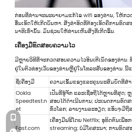
ກ່ອນທີ່ທ່ານຈະພະຍາຍາມແກ້ໄຂ wifi ຂອງທ່ານ, ໃຫ້ກວດເບິ
ອື່ນເຮັດໃຫ້ເກີດບັນຫາ. ສິ່ງທໍາອິດທີ່ຕ້ອງເຮັດຄືການ
ນາທີເທົ່ານັ້ນ. ມັນຊ່ວຍໃຫ້ທ່ານເຫັນສິ່ງທີ່ເກີດຂຶ້ນ.
ເຄື່ອງມືທົດສອບຄວາມໄວ
ມີຫຼາຍວິທີທີ່ຈະກວດສອບຄວາມໄວອິນເຕີເນັດຂອງທ່ານ. ທ
ຢູ່ໃນຕົວທ່ອງເວັບຂອງທ່ານຫຼືຢູ່ໃນໂທລະສັບຂອງທ່ານ. ນີ
ຊື່ເຄື່ອງມື
ຄວາມເຂັ້ມແຂງແລະຄຸນນະສົມບັດທີ່ສໍາ
Ookla
ເປັນທີ່ຮູ້ຈັກ ແລະເຊື່ອຖືໄດ້ຫຼາຍທີ່ສຸດ;
Speedtest.n
ສອບໄດ້ດໍາເນີນການ; ປະເພດການທົດສອບ
et
ທົ່ວໂລກ; ລາຍ​ງານ​ລະ​ອຽດ​; ແອັບຯມືຖ
+86- 13923714138
ເຄື່ອງມືຟຣີໂດຍ Netflix; ອຸທິດຕົນເພ
Fast.com
streaming; ບໍ່ມີໂຄສະນາ; ການທົດສອ