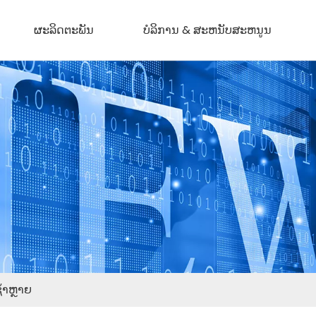
ຜະລິດຕະພັນ
ບໍລິການ & ສະຫນັບສະຫນູນ
ຊ້າຫຼາຍ