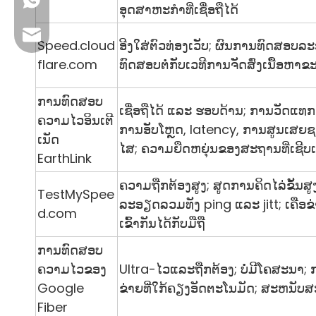
+86 13923714138
ອຸດສາຫະກໍາທີ່ເຊື່ອຖືໄດ້
ອີເມວທຸລະກິດ: sales@lb-link.com
Speed.cloud
ອີງໃສ່ຕົວທ່ອງເວັບ; ຜົນ​ການ​ທົດ​ສອບ​ລະ​
flare.com
ທົດສອບຕໍ່ກັບເວທີການຈັດສົ່ງເນື້ອຫ
ສະຫນັບສະຫນູນດ້ານວິຊາການ: info@lb-link.com
ການທົດສອບ
ອີເມວຮ້ອງຮຽນ: complain@lb-link.com
ເຊື່ອຖືໄດ້ ແລະ ຮອບດ້ານ; ການ​ວັດ​ແທກ
ຄວາມໄວອິນເຕີ
ການ​ອັບ​ໂຫຼດ​, latency​, ການ​ສູນ​ເສຍ​
ເນັດ
ໄສ; ຄວາມຍືດຫຍຸ່ນຂອງສະຖານທີ່ເຊີບເ
EarthLink
ຄວາມຖືກຕ້ອງສູງ; ສູດການຄິດໄລ່ຂັ້ນສ
TestMySpee
ລະອຽດລວມທັງ ping ແລະ jitt; ເຄືອຂ່າ
d.com
ເຂົ້າກັນໄດ້ກັບມືຖື
ການທົດສອບ
ຄວາມໄວຂອງ
Ultra-ໄວແລະຖືກຕ້ອງ; ບໍ່ມີໂຄສະນາ; 
Google
ຂ່າຍທີ່ໃກ້ຄຽງອັດຕະໂນມັດ; ສະຫນັ
Fiber