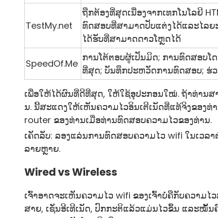
ຖືກຕ້ອງທີ່ສຸດເນື່ອງຈາກເທກໂນໂລຍີ
TestMy.net
ທົດສອບທີ່ສາມາດປັບແຕ່ງໄດ້ແລະໄລຍະເ
ໄດ້ຮັບທີ່ສາມາດດາວໂຫຼດໄດ້
ການໂຕ້ຕອບຜູ້ເປັນມິດ; ການທົດສອບໂດຍອ
SpeedOf.Me
ທີ່ສຸດ; ບັນທຶກປະຫວັດການທົດສອບ; ຮ
ເພື່ອໃຫ້ໄດ້ຜົນທີ່ດີທີ່ສຸດ, ໃຫ້ໃຊ້ອຸປະກອນໃໝ່. ຖ້າທ
ນ. ນີ້ສະແດງໃຫ້ເຫັນຄວາມໄວອິນເຕີເນັດທີ່ແທ້ຈິງຂອງທ່ານໂ
router ຂອງທ່ານເມື່ອທ່ານທົດສອບຄວາມໄວຂອງທ່ານ.
ເຄັດລັບ: ລອງແລ່ນການທົດສອບຄວາມໄວ wifi ໃນເວລາຕ່າງກັ
ລາຍຫຼາຍ.
Wired vs Wireless
ເຈົ້າອາດຈະເຫັນຄວາມໄວ wifi ຂອງເຈົ້າບໍ່ຄືກັບຄວາມໄວສາ
ສາຍ, ເຊັ່ນອີເທີເນັດ, ປົກກະຕິແລ້ວແມ່ນໄວຂຶ້ນ ແລະໝັ້ນ