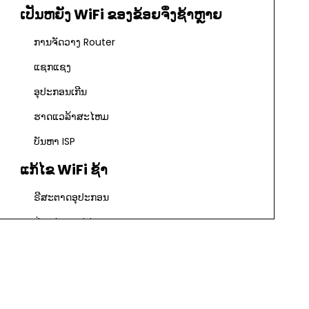
ເປັນຫຍັງ WiFi ຂອງຂ້ອຍຈຶ່ງຊ້າຫຼາຍ
ການຈັດວາງ Router
ແຊກແຊງ
ອຸປະກອນເກີນ
ຮາດແວລ້າສະໄຫມ
ບັນຫາ ISP
ແກ້ໄຂ WiFi ຊ້າ
ຣີສະຕາດອຸປະກອນ
ປ່ຽນຊ່ອງ WiFi
ອັບເດດເຟີມແວ
ເອົາການແຊກແຊງ
ຕັດການເຊື່ອມຕໍ່ອຸປະກອນ