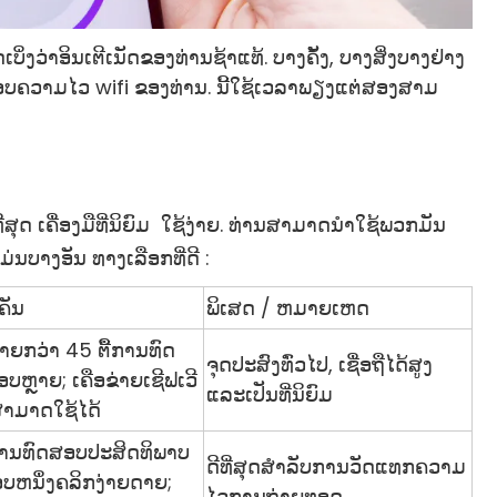
່ງວ່າອິນເຕີເນັດຂອງທ່ານຊ້າແທ້. ບາງຄັ້ງ, ບາງສິ່ງບາງຢ່າງ
ທົດສອບຄວາມໄວ wifi ຂອງທ່ານ. ນີ້ໃຊ້ເວລາພຽງແຕ່ສອງສາມ
ີ່ສຸດ
ເຄື່ອງມືທີ່ນິຍົມ
ໃຊ້ງ່າຍ. ທ່ານສາມາດນໍາໃຊ້ພວກມັນ
້ແມ່ນບາງອັນ
ທາງ​ເລືອກ​ທີ່​ດີ
​:
ຄັນ
ພິເສດ / ຫມາຍເຫດ
 ຫຼາຍກວ່າ 45 ຕື້ການທົດ
ຈຸດປະສົງທົ່ວໄປ, ເຊື່ອຖືໄດ້ສູງ
ຫຼາຍ; ເຄືອຂ່າຍເຊີຟເວີ
ແລະເປັນທີ່ນິຍົມ
ືສາມາດໃຊ້ໄດ້
ື່ອການທົດສອບປະສິດທິພາບ
ດີທີ່ສຸດສໍາລັບການວັດແທກຄວາມ
ບຫນຶ່ງຄລິກງ່າຍດາຍ;
ໄວການຖ່າຍທອດ