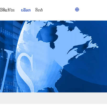
ວິທີແກ້ໄຂ
ບລັອກ
ຕິດຕໍ່