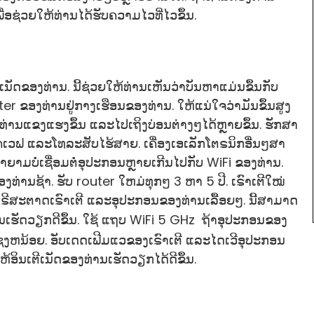
ເພື່ອຊ່ວຍໃຫ້ທ່ານໄດ້ຮັບຄວາມໄວທີ່ໄວຂຶ້ນ.
ຕີເນັດຂອງທ່ານ. ນີ້ຊ່ວຍໃຫ້ທ່ານເຫັນວ່າບັນຫາແມ່ນຂຶ້ນກັບ
uter ຂອງທ່ານຢູ່ກາງເຮືອນຂອງທ່ານ. ໃຫ້ແນ່ໃຈວ່າມັນຂຶ້ນສູງ
ງທ່ານແຂງແຮງຂຶ້ນ ແລະໄປເຖິງບ່ອນຕ່າງໆໄດ້ຫຼາຍຂຶ້ນ. ຮັກສາ
ເວຟ ແລະໂທລະສັບໄຮ້ສາຍ. ເຄື່ອງ​ເອ​ເລັກ​ໂຕຣ​ນິກ​ອື່ນໆ​ສາ​
າຍາມບໍ່ເຊື່ອມຕໍ່ອຸປະກອນຫຼາຍເກີນໄປກັບ WiFi ຂອງທ່ານ.
່ານຊ້າ. ຮັບ router ໃຫມ່ທຸກໆ 3 ຫາ 5 ປີ. ເຣົາເຕີໃໝ່
້ນ. ຣີສະຕາດເຣົາເຕີ ແລະອຸປະກອນຂອງທ່ານເລື້ອຍໆ. ນີ້ສາມາດ
ເຮັດວຽກດີຂຶ້ນ. ໃຊ້
ແຖບ WiFi 5 GHz
ຖ້າອຸປະກອນຂອງ
ງຫນ້ອຍ. ອັບເດດເຟີມແວຂອງເຣົາເຕີ ແລະໄດເວີອຸປະກອນ
້ອິນເຕີເນັດຂອງທ່ານເຮັດວຽກໄດ້ດີຂຶ້ນ.