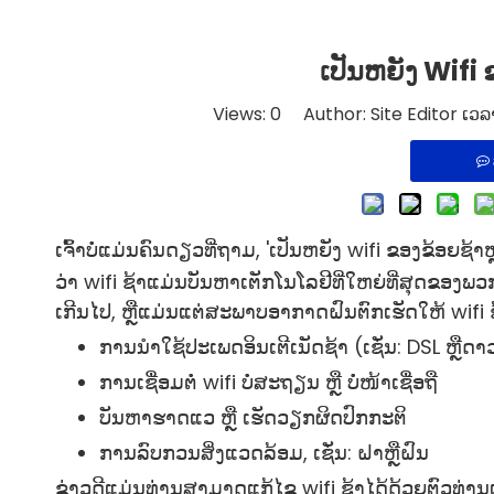
ເປັນຫຍັງ Wifi 
Views:
0
Author: Site Editor ເວລາເ
ເຈົ້າບໍ່ແມ່ນຄົນດຽວທີ່ຖາມ, 'ເປັນຫຍັງ wifi ຂອງຂ້ອຍຊ້າ
ວ່າ wifi ຊ້າແມ່ນບັນຫາເຕັກໂນໂລຢີທີ່ໃຫຍ່ທີ່ສຸດຂອງພວ
ເກີນໄປ, ຫຼືແມ່ນແຕ່ສະພາບອາກາດຝົນຕົກເຮັດໃຫ້ wifi ຊ້
ການນໍາໃຊ້ປະເພດອິນເຕີເນັດຊ້າ (ເຊັ່ນ: DSL ຫຼື
ການເຊື່ອມຕໍ່ wifi ບໍ່ສະຖຽນ ຫຼື ບໍ່ໜ້າເຊື່ອຖື
ບັນຫາຮາດແວ ຫຼື ເຮັດວຽກຜິດປົກກະຕິ
ການລົບກວນສິ່ງແວດລ້ອມ, ເຊັ່ນ: ຝາຫຼືຝົນ
ຂ່າວດີແມ່ນທ່ານສາມາດແກ້ໄຂ wifi ຊ້າໄດ້ດ້ວຍຕົວທ່ານ