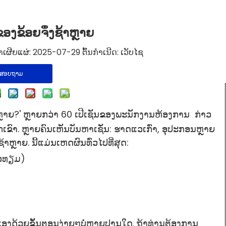
ຂອງຂ້ອຍຈຶ່ງຊ້າຫຼາຍ
ຜີຍແຜ່: 2025-07-29 ຕົ້ນກໍາເນີດ:
ເວັບໄຊ
ສອບຖາມ
ຫຼາຍ?'
ຫຼາຍກວ່າ 60 ເປີເຊັນຂອງພະນັກງານຫ້ອງການ
ກ່າວ
ກເຂົາ. ຫຼາຍຄົນເຫັນບັນຫາເຊັ່ນ: ຮາດແວເກົ່າ, ອຸປະກອນຫຼາຍ
າຫຼາຍ. ນີ້ແມ່ນເຫດຜົນທົ່ວໄປທີ່ສຸດ:
ດາວທຽມ)
ເອງດ້ວຍຂັ້ນຕອນງ່າຍໆບໍ່ຫຼາຍປານໃດ. ຖ້າທ່ານຕ້ອງການ