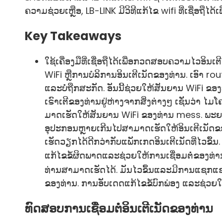
ຄວາມຊ່ວຍເຫຼືອ, LB-LINK ມີວິທີແກ້ໄຂ wifi ທີ່ເຊື່ອຖືໄດ້
Key Takeaways
ໃຊ້ເຄື່ອງມືທີ່ເຊື່ອຖືໄດ້ເພື່ອກວດສອບຄວາມໄວອິນເ
WiFi ຫຼືການບໍລິການອິນເຕີເນັດຂອງທ່ານ. ເອົາ ro
ແລະບໍ່ຖືກສະກັດ. ອັນນີ້ຊ່ວຍໃຫ້ສັນຍານ WiFi ຂອ
ເຣົາເຕີຂອງທ່ານຢູ່ຫ່າງຈາກສິ່ງຕ່າງໆ ເຊັ່ນວ່າ ໄມໂຄ
ມາດ​ເຮັດ​ໃຫ້​ສັນ​ຍານ WiFi ຂອງ​ທ່ານ mess. ພະຍ
ອຸປະກອນຫຼາຍເກີນໄປສາມາດເຮັດໃຫ້ອິນເຕີເນັດຂອງທ
ເຮັດວຽກໄດ້ດີກວ່າກັບແພັກເກດອິນເຕີເນັດທີ່ໄວຂຶ
ແກ້ໄຂຂໍ້ຜິດພາດແລະຊ່ວຍໃຫ້ການເຊື່ອມຕໍ່ຂອງທ່ານ
ທ່ານສາມາດເຮັດໄດ້. ມັນໄວຂຶ້ນແລະມີການແຊກແຊ
ຂອງທ່ານ. ການອັບເດດແກ້ໄຂຂໍ້ບົກພ່ອງ ແລະຊ່ວຍໃຫ
ທົດສອບການເຊື່ອມຕໍ່ອິນເຕີເນັດຂອງທ່ານ