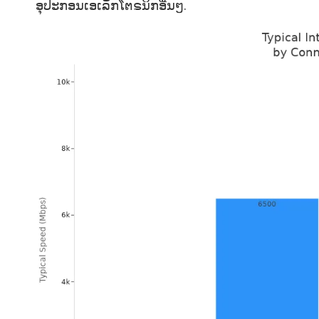
ອຸປະກອນເອເລັກໂຕຣນິກອື່ນໆ.