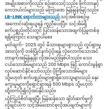
အမျိုးအစားကိုလည်း စဉ်းစားသင့်သည်။ ဖိုက်ဘာနှင့်
ကေဘယ်လ်များသည် မကြာခဏ မြန်နှုန်းမြင့်သည်။
LB-LINK ရောက်တာများသည်
သင့်အစီအစဉ်မှ
အကောင်းဆုံးရယူရန် ကူညီပေးပြီး၊ သင့်အိမ်ရှိ
စက်ပစ္စည်းတိုင်းတွင် ပြင်းထန်သောအချက်ပြမှုတစ်ခု
ရရှိကြောင်း သေချာပါစေ။
မှတ်ချက်- 2025 တွင် မိသားစုများစွာသည် လှုပ်ရှားမှု
အားလုံးကို တစ်ပြိုင်နက်ပံ့ပိုးရန် လုံလောက်သောအင်
တာနက်အမြန်နှုန်း လိုအပ်မည်ဖြစ်ပါသည်။ သေး
ငယ်သောအိမ်များသည် 200 Mbps ဖြင့် ကောင်းမွန်စွာ
လုပ်ဆောင်နိုင်သော်လည်း ပိုကြီးသောအိမ်များ
သို့မဟုတ် စက်ပစ္စည်းများစွာရှိသောသူများသည် နှေး
ကွေးမှုများကိုရှောင်ရှားရန် 500 Mbps သို့မဟုတ်
ထို့ထက်ပို၍လိုအပ်နိုင်သည်။
ယုံကြည်စိတ်ချရပြီး မြန်ဆန်သော ချိတ်ဆက်မှုကို
လိုချင်ပါက သင့်အိမ်ထောင်စုလိုအပ်ချက်များကို