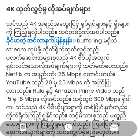
4K ထုတ်လွှင့်မှု လိုအပ်ချက်များ
သင်သည် 4K အရည်အသွေးဖြင့် ရုပ်ရှင်များနှင့် ရှိုးများ
ကို ကြည့်ရှုလိုပါသည်။ သင်တစ်ဦးလိုအပ်ပါသည်။
ခိုင်မာတဲ့ အင်တာနက်မြန်နှုန်း ။
buffering မရှိဘဲ
stream လုပ်ဖို့ တိုက်ရိုက်ထုတ်လွှင့်သည့်
ပလက်ဖောင်းအများစုသည် 4K ဗီဒီယိုအတွက်
ရှင်းလင်းသောလိုအပ်ချက်များကို သတ်မှတ်ပေးသည်။
Netflix က အနည်းဆုံး 25 Mbps တောင်းတယ်။
YouTube သည် 20 မှ 25 Mbps ကို အကြံပြု
ထားသည်။ Hulu နှင့် Amazon Prime Video သည်
15 မှ 16 Mbps လိုအပ်သည်။ သင့်တွင် 300 Mbps ရှိပါ
က၊ သင်သည် 4K ဗီဒီယိုများစွာကို တစ်ပြိုင်နက်တည်း
တိုက်ရိုက်ကြည့်ရှုနိုင်သည်။ သင့်မိသားစုသည် မတူညီ
သောရှိုးများကို ကြည့်ရှုနေသော်လည်း ကြားဖြတ်အ
လုပ်ငန်းအီးမေးလ်- sales@lb-link.com
+86- 13923714138
+86 13923714138
နှောက်အယှက်များကို သင်တွေ့လိမ့်မည်မဟုတ်ပါ။