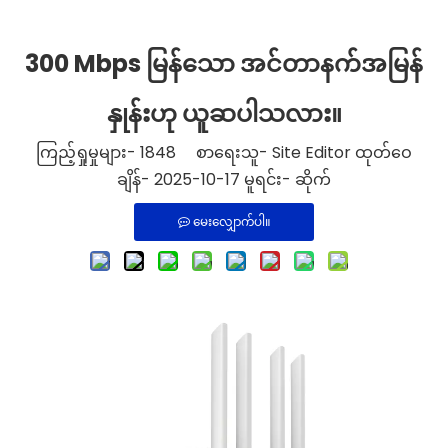
300 Mbps မြန်သော အင်တာနက်အမြန်
နှုန်းဟု ယူဆပါသလား။
ကြည့်ရှုမှုများ-
1848
စာရေးသူ- Site Editor ထုတ်ဝေ
ချိန်- 2025-10-17 မူရင်း-
ဆိုက်
မေးလျှောက်ပါ။