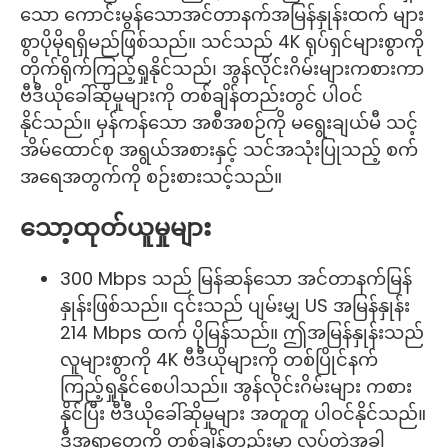
သော ကောင်းမွန်သောအင်တာနက်အမြန်နှုန်းထက် များ
စွာပိုမိုရရှိမည်ဖြစ်သည်။ သင်သည် 4K ရုပ်ရှင်များစွာကို
တိုက်ရိုက်ကြည့်ရှုနိုင်သည်၊ အွန်လိုင်းဂိမ်းများကစားကာ
ဗီဒီယိုခေါ်ဆိုမှုများကို တစ်ချိန်တည်းတွင် ပါဝင်
နိုင်သည်။ မှန်ကန်သော အစီအစဉ်ကို မရွေးချယ်မီ သင့်
အိမ်ထောင်စု အရွယ်အစားနှင့် သင်အသုံးပြုသည့် စက်
အရေအတွက်ကို စဉ်းစားသင့်သည်။
သော့ထုတ်ယူမှုများ
300 Mbps သည် မြန်ဆန်သော အင်တာနက်မြန်
နှုန်းဖြစ်သည်။ ၎င်းသည် ပျမ်းမျှ US အမြန်နှုန်း
214 Mbps ထက် ပိုမြန်သည်။ ဤအမြန်နှုန်းသည်
လူများစွာကို 4K ဗီဒီယိုများကို တစ်ပြိုင်နက်
ကြည့်ရှုနိုင်စေပါသည်။ အွန်လိုင်းဂိမ်းများ ကစား
နိုင်ပြီး ဗီဒီယိုခေါ်ဆိုမှုများ အတူတူ ပါဝင်နိုင်သည်။
ဒီအရာတွေကို တစ်ချိန်တည်းမှာ လုပ်တဲ့အခါ