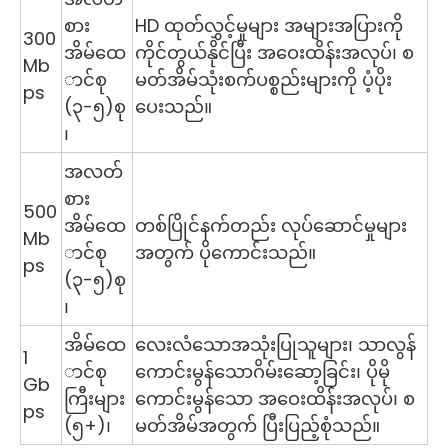
စား
HD ထုတ်လွှင့်မှုများ အများအပြားကို
300
အိမ်ထေ
ကိုင်တွယ်နိုင်ပြီး အဝေးထိန်းအလုပ်၊ စ
Mb
ာင်စု
မတ်အိမ်သုံးစက်ပစ္စည်းများကို ပံ့ပိုး
ps
(၃-၅)စု
ပေးသည်။
၊
အလတ်
စား
500
အိမ်ထေ
တစ်ပြိုင်နက်တည်း လုပ်ဆောင်မှုများ
Mb
ာင်စု
အတွက် ပိုကောင်းသည်။
ps
(၃-၅)စု
၊
အိမ်ထေ
လေးလံသောအသုံးပြုသူများ၊ သာလွန်
1
ာင်စု
ကောင်းမွန်သောဂိမ်းဆော့ခြင်း၊ ပိုမို
Gb
ကြီးများ
ကောင်းမွန်သော အဝေးထိန်းအလုပ်၊ စ
ps
(၅+)၊
မတ်အိမ်အတွက် ပြီးပြည့်စုံသည်။