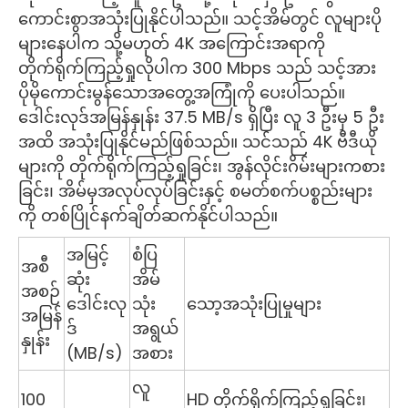
ကောင်းစွာအသုံးပြုနိုင်ပါသည်။ သင့်အိမ်တွင် လူများပို
များနေပါက သို့မဟုတ် 4K အကြောင်းအရာကို
တိုက်ရိုက်ကြည့်ရှုလိုပါက 300 Mbps သည် သင့်အား
ပိုမိုကောင်းမွန်သောအတွေ့အကြုံကို ပေးပါသည်။
ဒေါင်းလုဒ်အမြန်နှုန်း 37.5 MB/s ရှိပြီး လူ 3 ဦးမှ 5 ဦး
အထိ အသုံးပြုနိုင်မည်ဖြစ်သည်။ သင်သည် 4K ဗီဒီယို
များကို တိုက်ရိုက်ကြည့်ရှုခြင်း၊ အွန်လိုင်းဂိမ်းများကစား
ခြင်း၊ အိမ်မှအလုပ်လုပ်ခြင်းနှင့် စမတ်စက်ပစ္စည်းများ
ကို တစ်ပြိုင်နက်ချိတ်ဆက်နိုင်ပါသည်။
အမြင့်
စံပြ
အစီ
ဆုံး
အိမ်
အစဉ်
ဒေါင်းလု
သုံး
သော့အသုံးပြုမှုများ
အမြန်
ဒ်
အရွယ်
နှုန်း
(MB/s)
အစား
လူ
100
HD တိုက်ရိုက်ကြည့်ရှုခြင်း၊