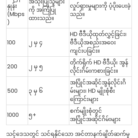
အသုံးပြုသူများ
နှုန်း
လှုပ်ရှားမှုများကို ပံ့ပိုးပေးခဲ့
ကို အကြံပြု
(Mbps
သည်။
ထားသည်။
)
HD ဗီဒီယိုထုတ်လွှင့်ခြင်း၊
100
၂ မှ ၄
ဗီဒီယိုအစည်းအဝေး
ကျင်းပခြင်း။
တိုက်ရိုက် HD ဗီဒီယို၊ အွန်
200
၂ မှ ၅
လိုင်းဂိမ်းကစားခြင်း။
အပြိုင်အဆိုင်အွန်လိုင်းဂိ
500
၃ မှ ၆
မ်းများ၊ HD မျိုးစုံစီး
ကြောင်းများ
စက်မျိုးစုံတွင်
1000
၅+
အပြိုင်အဆိုင်ဂိမ်းများ
သင့်ဒေသတွင် သင်ရနိုင်သော အင်တာနက်ချိတ်ဆက်မှု