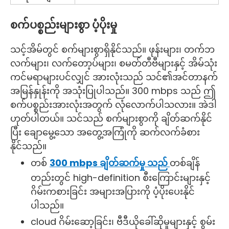
စက်ပစ္စည်းများစွာ ပံ့ပိုးမှု
သင့်အိမ်တွင် စက်များစွာရှိနိုင်သည်။ ဖုန်းများ၊ တက်ဘ
လက်များ၊ လက်တော့ပ်များ၊ စမတ်တီဗီများနှင့် အိမ်သုံး
ကင်မရာများပင်လျှင် အားလုံးသည် သင်၏အင်တာနက်
အမြန်နှုန်းကို အသုံးပြုပါသည်။ 300 mbps သည် ဤ
စက်ပစ္စည်းအားလုံးအတွက် လုံလောက်ပါသလား။ အဲဒါ
ဟုတ်ပါတယ်။ သင်သည် စက်များစွာကို ချိတ်ဆက်နိုင်
ပြီး ချောမွေ့သော အတွေ့အကြုံကို ဆက်လက်ခံစား
နိုင်သည်။
တစ်
300 mbps ချိတ်ဆက်မှု သည်
တစ်ချိန်
တည်းတွင် high-definition စီးကြောင်းများနှင့်
ဂိမ်းကစားခြင်း အများအပြားကို ပံ့ပိုးပေးနိုင်
ပါသည်။
cloud ဂိမ်းဆော့ခြင်း၊ ဗီဒီယိုခေါ်ဆိုမှုများနှင့် စွမ်း