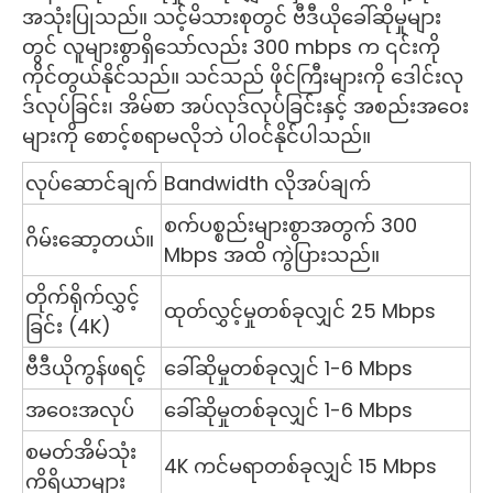
အသုံးပြုသည်။ သင့်မိသားစုတွင် ဗီဒီယိုခေါ်ဆိုမှုများ
တွင် လူများစွာရှိသော်လည်း 300 mbps က ၎င်းကို
ကိုင်တွယ်နိုင်သည်။ သင်သည် ဖိုင်ကြီးများကို ဒေါင်းလု
ဒ်လုပ်ခြင်း၊ အိမ်စာ အပ်လုဒ်လုပ်ခြင်းနှင့် အစည်းအဝေး
များကို စောင့်စရာမလိုဘဲ ပါဝင်နိုင်ပါသည်။
လုပ်ဆောင်ချက်
Bandwidth လိုအပ်ချက်
စက်ပစ္စည်းများစွာအတွက် 300
ဂိမ်းဆော့တယ်။
Mbps အထိ ကွဲပြားသည်။
တိုက်ရိုက်လွှင့်
ထုတ်လွှင့်မှုတစ်ခုလျှင် 25 Mbps
ခြင်း (4K)
ဗီဒီယိုကွန်ဖရင့်
ခေါ်ဆိုမှုတစ်ခုလျှင် 1-6 Mbps
အဝေးအလုပ်
ခေါ်ဆိုမှုတစ်ခုလျှင် 1-6 Mbps
စမတ်အိမ်သုံး
4K ကင်မရာတစ်ခုလျှင် 15 Mbps
ကိရိယာများ