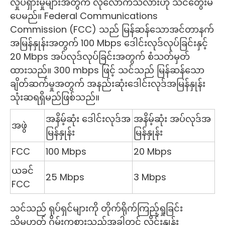
လှုပ်ရှားမှုများအတွက် လုံလောက်သလားဟု သင်တွေးမိ
ပေမည်။ Federal Communications
Commission (FCC) သည် မြန်ဆန်သောအင်တာနက်
အမြန်နှုန်းအတွက် 100 Mbps ဒေါင်းလုဒ်လုပ်ခြင်းနှင့်
20 Mbps အပ်လုဒ်လုပ်ခြင်းအတွက် စံသတ်မှတ်
ထားသည်။ 300 mbps ဖြင့် သင်သည် မြန်ဆန်သော
ချိတ်ဆက်မှုအတွက် အနည်းဆုံးဒေါင်းလုဒ်အမြန်နှုန်း
သုံးဆရရှိမည်ဖြစ်သည်။
အနိမ့်ဆုံး ဒေါင်းလုဒ်အ
အနိမ့်ဆုံး အပ်လုဒ်အ
အဖွဲ
မြန်နှုန်း
မြန်နှုန်း
FCC
100 Mbps
20 Mbps
ယခင်
25 Mbps
3 Mbps
FCC
သင်သည် ရုပ်ရှင်များကို တိုက်ရိုက်ကြည့်ရှုခြင်း
သို့မဟုတ် ဂိမ်းကစားသည့်အခါတွင် လှိုင်းနှုန်း