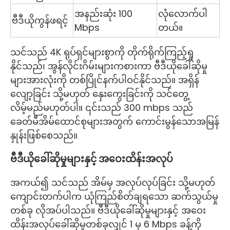
အနည်းဆုံး 100
လုံလောက်ပါ
ဗီဒီယိုကွန်ဖရင့်
Mbps
တယ်။
သင်သည် 4K ရုပ်ရှင်များစွာကို တိုက်ရိုက်ကြည့်ရှု
နိုင်သည်၊ အွန်လိုင်းဂိမ်းများကစားကာ ဗီဒီယိုခေါ်ဆိုမှု
များအားလုံးကို တစ်ပြိုင်နက်ပါဝင်နိုင်သည်။ အရှိန်
လျော့ခြင်း သို့မဟုတ် နှေးကွေးခြင်းကို သင်တွေ့
လိမ့်မည်မဟုတ်ပါ။ ၎င်းသည် 300 mbps သည်
ခေတ်မီအိမ်ထောင်စုများအတွက် ကောင်းမွန်သောအမြန်
နှုန်းဖြစ်စေသည်။
ဗီဒီယိုခေါ်ဆိုမှုများနှင့် အဝေးထိန်းအလုပ်
အကယ်၍ သင်သည် အိမ်မှ အလုပ်လုပ်ခြင်း သို့မဟုတ်
ကျောင်းတက်ပါက ယုံကြည်စိတ်ချရသော ဆက်သွယ်မှု
တစ်ခု လိုအပ်ပါသည်။ ဗီဒီယိုခေါ်ဆိုမှုများနှင့် အဝေး
ထိန်းအလုပ်ခေါ်ဆိုမှုတစ်ခုလျှင် 1 မှ 6 Mbps ခန့်ကို