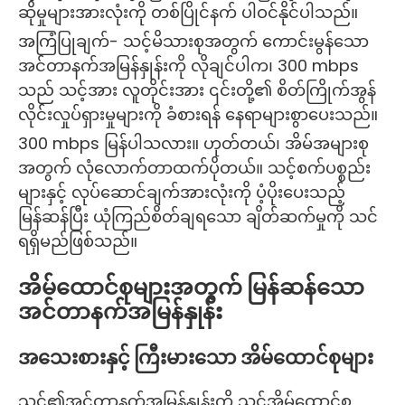
ဆိုမှုများအားလုံးကို တစ်ပြိုင်နက် ပါဝင်နိုင်ပါသည်။
အကြံပြုချက်- သင့်မိသားစုအတွက် ကောင်းမွန်သော
အင်တာနက်အမြန်နှုန်းကို လိုချင်ပါက၊ 300 mbps
သည် သင့်အား လူတိုင်းအား ၎င်းတို့၏ စိတ်ကြိုက်အွန်
လိုင်းလှုပ်ရှားမှုများကို ခံစားရန် နေရာများစွာပေးသည်။
300 mbps မြန်ပါသလား။ ဟုတ်တယ်၊ အိမ်အများစု
အတွက် လုံလောက်တာထက်ပိုတယ်။ သင့်စက်ပစ္စည်း
များနှင့် လုပ်ဆောင်ချက်အားလုံးကို ပံ့ပိုးပေးသည့်
မြန်ဆန်ပြီး ယုံကြည်စိတ်ချရသော ချိတ်ဆက်မှုကို သင်
ရရှိမည်ဖြစ်သည်။
အိမ်ထောင်စုများအတွက် မြန်ဆန်သော
အင်တာနက်အမြန်နှုန်း
အသေးစားနှင့် ကြီးမားသော အိမ်ထောင်စုများ
သင်၏အင်တာနက်အမြန်နှုန်းကို သင့်အိမ်ထောင်စု