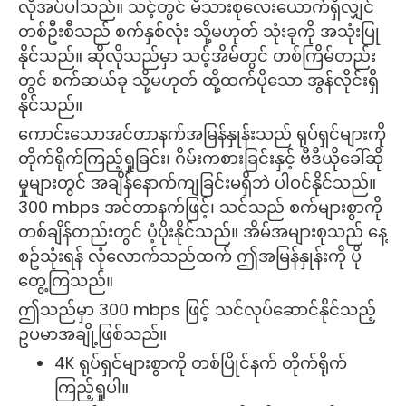
လိုအပ်ပါသည်။ သင့်တွင် မိသားစုလေးယောက်ရှိလျှင်
တစ်ဦးစီသည် စက်နှစ်လုံး သို့မဟုတ် သုံးခုကို အသုံးပြု
နိုင်သည်။ ဆိုလိုသည်မှာ သင့်အိမ်တွင် တစ်ကြိမ်တည်း
တွင် စက်ဆယ်ခု သို့မဟုတ် ထို့ထက်ပိုသော အွန်လိုင်းရှိ
နိုင်သည်။
ကောင်းသောအင်တာနက်အမြန်နှုန်းသည် ရုပ်ရှင်များကို
တိုက်ရိုက်ကြည့်ရှုခြင်း၊ ဂိမ်းကစားခြင်းနှင့် ဗီဒီယိုခေါ်ဆို
မှုများတွင် အချိန်နောက်ကျခြင်းမရှိဘဲ ပါဝင်နိုင်သည်။
300 mbps အင်တာနက်ဖြင့်၊ သင်သည် စက်များစွာကို
တစ်ချိန်တည်းတွင် ပံ့ပိုးနိုင်သည်။ အိမ်အများစုသည် နေ့
စဥ်သုံးရန် လုံလောက်သည်ထက် ဤအမြန်နှုန်းကို ပို
တွေ့ကြသည်။
ဤသည်မှာ 300 mbps ဖြင့် သင်လုပ်ဆောင်နိုင်သည့်
ဥပမာအချို့ဖြစ်သည်။
4K ရုပ်ရှင်များစွာကို တစ်ပြိုင်နက် တိုက်ရိုက်
ကြည့်ရှုပါ။