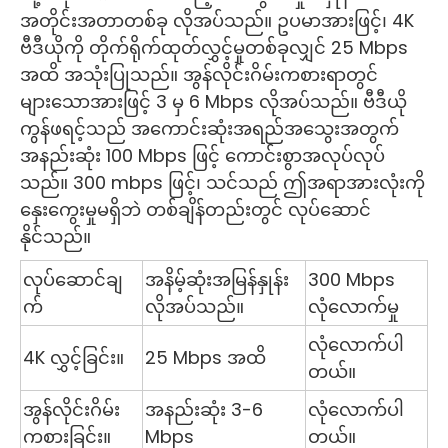
အတိုင်းအတာတစ်ခု လိုအပ်သည်။ ဥပမာအားဖြင့်၊ 4K
ဗီဒီယိုကို တိုက်ရိုက်ထုတ်လွှင့်မှုတစ်ခုလျှင် 25 Mbps
အထိ အသုံးပြုသည်။ အွန်လိုင်းဂိမ်းကစားရာတွင်
များသောအားဖြင့် 3 မှ 6 Mbps လိုအပ်သည်။ ဗီဒီယို
ကွန်ဖရင့်သည် အကောင်းဆုံးအရည်အသွေးအတွက်
အနည်းဆုံး 100 Mbps ဖြင့် ကောင်းစွာအလုပ်လုပ်
သည်။ 300 mbps ဖြင့်၊ သင်သည် ဤအရာအားလုံးကို
နှေးကွေးမှုမရှိဘဲ တစ်ချိန်တည်းတွင် လုပ်ဆောင်
နိုင်သည်။
လုပ်ဆောင်ချ
အနိမ့်ဆုံးအမြန်နှုန်း
300 Mbps
က်
လိုအပ်သည်။
လုံလောက်မှု
လုံလောက်ပါ
4K လွှင့်ခြင်း။
25 Mbps အထိ
တယ်။
အွန်လိုင်းဂိမ်း
အနည်းဆုံး 3-6
လုံလောက်ပါ
ကစားခြင်း။
Mbps
တယ်။