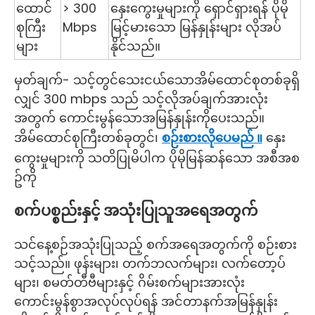
ထောင်
> 300
နှေးကွေးမှုများကို ရှောင်ရှားရန် ပိုမို
စုကြီး
Mbps
မြင့်မားသော မြန်နှုန်းများ လိုအပ်
များ
နိုင်သည်။
မှတ်ချက်- သင့်တွင်သေးငယ်သောအိမ်ထောင်စုတစ်ခုရှိ
လျှင် 300 mbps သည် သင့်လိုအပ်ချက်အားလုံး
အတွက် ကောင်းမွန်သောအမြန်နှုန်းကိုပေးသည်။
အိမ်ထောင်စုကြီးတစ်ခုတွင်၊
စဉ်းစားလိုပေမည် ။
နှေး
ကွေးမှုများကို သတိပြုမိပါက ပိုမိုမြန်ဆန်သော အစီအစ
ဥ်ကို
စက်ပစ္စည်းနှင့် အသုံးပြုသူအရေအတွက်
သင်နေ့စဉ်အသုံးပြုသည့် စက်အရေအတွက်ကို စဉ်းစား
သင့်သည်။ ဖုန်းများ၊ တက်ဘလက်များ၊ လက်တော့ပ်
များ၊ စမတ်တီဗီများနှင့် ဂိမ်းစက်များအားလုံး
ကောင်းမွန်စွာအလုပ်လုပ်ရန် အင်တာနက်အမြန်နှုန်း