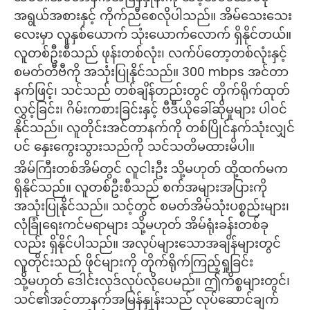
အရွယ်အစားနှင့် ကိုက်ညီစေလိုပါသည်။ အိမ်သေးသေး
လေးမှာ လူနှစ်ယောက် သုံးယောက်လောက် ရှိနိုင်တယ်။
လူတစ်ဦးစီသည် ဖုန်းတစ်လုံး၊ လက်ပ်တော့တစ်လုံးနှင့်
စမတ်တီဗီကို အသုံးပြုနိုင်သည်။ 300 mbps အင်တာ
နက်ဖြင့်၊ သင်သည် တစ်ချိန်တည်းတွင် တိုက်ရိုက်ထုတ်
လွှင့်ခြင်း၊ ဂိမ်းကစားခြင်းနှင့် ဗီဒီယိုခေါ်ဆိုမှုများ ပါဝင်
နိုင်သည်။ လူတိုင်းအင်တာနက်ကို တစ်ပြိုင်နက်သုံးလျှင်
ပင် နှေးကွေးသွားသည်ကို သင်သတိမထားမိပါ။
အိမ်ကြီးတစ်အိမ်တွင် လူငါးဦး သို့မဟုတ် ထို့ထက်မက
ရှိနိုင်သည်။ လူတစ်ဦးစီသည် စက်အများအပြားကို
အသုံးပြုနိုင်သည်။ သင့်တွင် စမတ်အိမ်သုံးပစ္စည်းများ၊
လုံခြုံရေးကင်မရာများ သို့မဟုတ် အိမ်ရုံးခန်းတစ်ခု
လည်း ရှိနိုင်ပါသည်။ အလုပ်များသောအချိန်များတွင်
လူတိုင်းသည် ဖိုင်များကို တိုက်ရိုက်ကြည့်ရှုခြင်း
သို့မဟုတ် ဒေါင်းလုဒ်လုပ်လိုပေမည်။ ဤကိစ္စများတွင်၊
သင်၏အင်တာနက်အမြန်နှုန်းသည် လုပ်ဆောင်ချက်