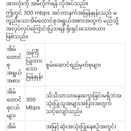
အားလုံးကို အမီလိုက်ရန် လိုအပ်သည်။
ဤတွင် 300 mbps အင်တာနက်အမြန်နှုန်းသည် မ
တူညီသောအိမ်ထောင်စုအရွယ်အစားအတွက် မည်သို့
အလုပ်လုပ်ကြောင်းပြသရန် ရိုးရှင်းသောဇယား
ဖြစ်သည်။
အိမ်
အကြံ
ထောင်
ပြုထား
စု
စွမ်းဆောင်ရည်မှတ်စုများ
သော
အရွယ်
မြန်နှုန်း
အစား
အိမ်
သိသိသာသာနှေးကွေးခြင်းမရှိဘဲအ
ထောင်
300
သုံးပြုသူအများအပြားအတွက်
စုငယ်
Mbps
သင့်လျော်သည်။
များ
အိမ်
အမြင့်ဆုံးအသုံးပြုနေစဉ်အတွင်း