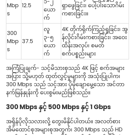
၁-၂
Mbp
12.5
ရှာဖွေခြင်း၊ ပေါ့ပါးသောဂိမ်း
ယော
s
ကစားခြင်း။
က်
လူ
4K တိုက်ရိုက်ကြည့်ရှုခြင်း၊ အွ
300
၃-၅
န်လိုင်းဂိမ်းကစားခြင်း၊ အဝေး
Mbp
37.5
ယော
ထိန်းအလုပ်၊ စမတ်
s
က်
စက်ပစ္စည်းများ
အကြံပြုချက်- သင့်မိသားစုသည် 4K ဖြင့် စက်အများ
အပြား သို့မဟုတ် ထုတ်လွှင့်မှုများကို အသုံးပြုပါက၊
300 Mbps သည် သင့်အား ပိုမိုချောမွေ့သော အင်တာ
နက်မြန်နှုန်းကို ပေးစွမ်းမည်ဖြစ်သည်။
300 Mbps နှင့် 500 Mbps နှင့် 1 Gbps
အရှိန်ပိုလိုသလားလို့ တွေးမိနိုင်ပါတယ်။ အလတ်စား
အိမ်ထောင်စုအများစုအတွက်၊ 300 Mbps သည် HD