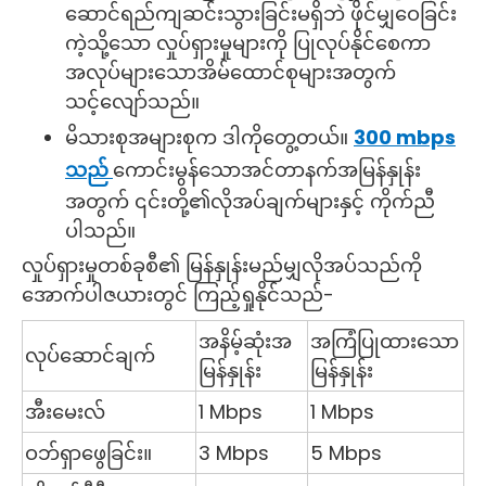
ဆောင်ရည်ကျဆင်းသွားခြင်းမရှိဘဲ ဖိုင်မျှဝေခြင်း
ကဲ့သို့သော လှုပ်ရှားမှုများကို ပြုလုပ်နိုင်စေကာ
အလုပ်များသောအိမ်ထောင်စုများအတွက်
သင့်လျော်သည်။
မိသားစုအများစုက ဒါကိုတွေ့တယ်။
300 mbps
သည်
ကောင်းမွန်သောအင်တာနက်အမြန်နှုန်း
အတွက် ၎င်းတို့၏လိုအပ်ချက်များနှင့် ကိုက်ညီ
ပါသည်။
လှုပ်ရှားမှုတစ်ခုစီ၏ မြန်နှုန်းမည်မျှလိုအပ်သည်ကို
အောက်ပါဇယားတွင် ကြည့်ရှုနိုင်သည်-
အနိမ့်ဆုံးအ
အကြံပြုထားသော
လုပ်ဆောင်ချက်
မြန်နှုန်း
မြန်နှုန်း
အီးမေးလ်
1 Mbps
1 Mbps
ဝဘ်ရှာဖွေခြင်း။
3 Mbps
5 Mbps