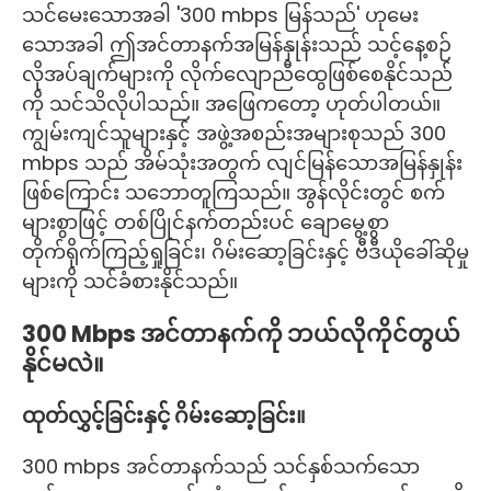
သင်မေးသောအခါ '300 mbps မြန်သည်' ဟုမေး
သောအခါ ဤအင်တာနက်အမြန်နှုန်းသည် သင့်နေ့စဉ်
လိုအပ်ချက်များကို လိုက်လျောညီထွေဖြစ်စေနိုင်သည်
ကို သင်သိလိုပါသည်။ အဖြေကတော့ ဟုတ်ပါတယ်။
ကျွမ်းကျင်သူများနှင့် အဖွဲ့အစည်းအများစုသည် 300
mbps သည် အိမ်သုံးအတွက် လျင်မြန်သောအမြန်နှုန်း
ဖြစ်ကြောင်း သဘောတူကြသည်။ အွန်လိုင်းတွင် စက်
များစွာဖြင့် တစ်ပြိုင်နက်တည်းပင် ချောမွေ့စွာ
တိုက်ရိုက်ကြည့်ရှုခြင်း၊ ဂိမ်းဆော့ခြင်းနှင့် ဗီဒီယိုခေါ်ဆိုမှု
များကို သင်ခံစားနိုင်သည်။
300 Mbps အင်တာနက်ကို ဘယ်လိုကိုင်တွယ်
နိုင်မလဲ။
ထုတ်လွှင့်ခြင်းနှင့် ဂိမ်းဆော့ခြင်း။
300 mbps အင်တာနက်သည် သင်နှစ်သက်သော