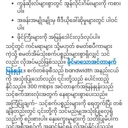
ကွန်ဆိုးလ်များစွာတွင် အွန်လိုင်းဂိမ်းများကို ကစား
ပါ။
အခန်းအမျိုးမျိုးမှ ဗီဒီယိုခေါ်ဆိုမှုများတွင် ပါဝင်
ပါ။
ဖိုင်ကြီးများကို အမြန်ဒေါင်းလုဒ်လုပ်ပါ။
သင့်တွင် ကင်မရာများ သို့မဟုတ် စမတ်စပီကာများ
ကဲ့သို့ စမတ်အိမ်သုံးစက်ပစ္စည်းများစွာရှိလျှင် သင်
လည်း လိုအပ်မည်ဖြစ်သည်။
ခိုင်မာသောအင်တာနက်
မြန်နှုန်း
။ စက်တစ်ခုစီသည် bandwidth အနည်းငယ်
ကို အသုံးပြုသော်လည်း ၎င်းတို့သည် ပေါင်းထည့်
နိုင်သည်။ 300 mbps အင်တာနက်အမြန်နှုန်းသည်
သင့်စက်အားလုံးအတွက် နေရာများစွာပေးသည်။
အကြံပြုချက်- သင့်စက်ပစ္စည်းများကို ရေတွက်ပြီး တစ်
ချိန်တည်းတွင် ၎င်းတို့ကို သင်မည်မျှအသုံးပြုလေ့ရှိ
သည်ကို စဉ်းစားပါ။ နှေးကွေးမှုများကို သတိပြုမိပါက
သင့်အစီအစဉ်ကို အဆင့်မြှင့်ရန် လိုအပ်နိုင်ပါသည်။