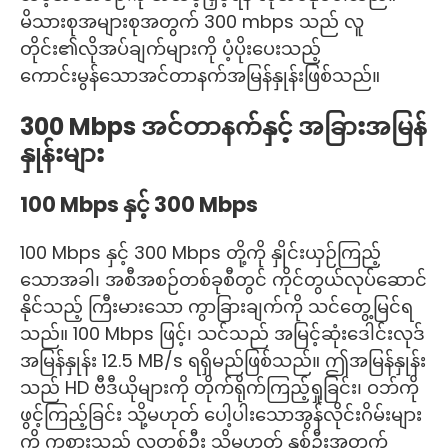
မိသားစုအများစုအတွက် 300 mbps သည် လူ
တိုင်း၏လိုအပ်ချက်များကို ပံ့ပိုးပေးသည့်
ကောင်းမွန်သောအင်တာနက်အမြန်နှုန်းဖြစ်သည်။
300 Mbps အင်တာနက်နှင့် အခြားအမြန်
နှုန်းများ
100 Mbps နှင့် 300 Mbps
100 Mbps နှင့် 300 Mbps တို့ကို နှိုင်းယှဉ်ကြည့်
သောအခါ၊ အစီအစဉ်တစ်ခုစီတွင် ကိုင်တွယ်လုပ်ဆောင်
နိုင်သည့် ကြီးမားသော ကွာခြားချက်ကို သင်တွေ့မြင်ရ
သည်။ 100 Mbps ဖြင့်၊ သင်သည် အမြင့်ဆုံးဒေါင်းလုဒ်
အမြန်နှုန်း 12.5 MB/s ရရှိမည်ဖြစ်သည်။ ဤအမြန်နှုန်း
သည် HD ဗီဒီယိုများကို တိုက်ရိုက်ကြည့်ရှုခြင်း၊ ဝဘ်ကို
ဖွင့်ကြည့်ခြင်း သို့မဟုတ် ပေါ့ပါးသောအွန်လိုင်းဂိမ်းများ
ကို ကစားသည့် လူတစ်ဦး သို့မဟုတ် နှစ်ဦးအတွက်