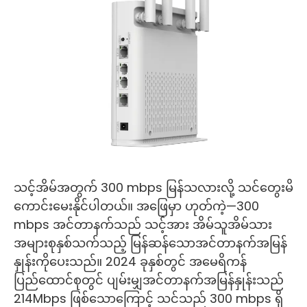
သင့်အိမ်အတွက် 300 mbps မြန်သလားလို့ သင်တွေးမိ
ကောင်းမေးနိုင်ပါတယ်။ အဖြေမှာ ဟုတ်ကဲ့—300
mbps အင်တာနက်သည် သင့်အား အိမ်သူအိမ်သား
အများစုနှစ်သက်သည့် မြန်ဆန်သောအင်တာနက်အမြန်
နှုန်းကိုပေးသည်။ 2024 ခုနှစ်တွင် အမေရိကန်
ပြည်ထောင်စုတွင် ပျမ်းမျှအင်တာနက်အမြန်နှုန်းသည်
214Mbps ဖြစ်သောကြောင့် သင်သည် 300 mbps ရှိ