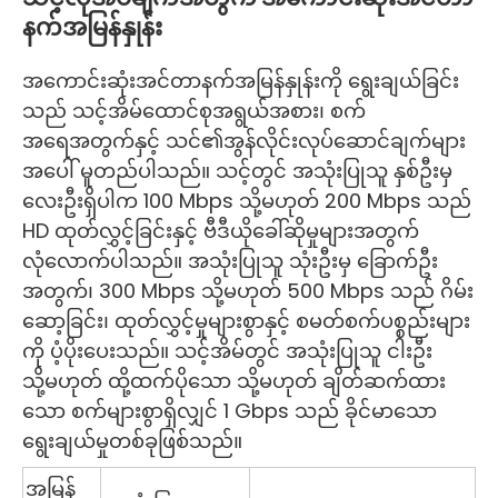
နက်အမြန်နှုန်း
အကောင်းဆုံးအင်တာနက်အမြန်နှုန်းကို ရွေးချယ်ခြင်း
သည် သင့်အိမ်ထောင်စုအရွယ်အစား၊ စက်
အရေအတွက်နှင့် သင်၏အွန်လိုင်းလုပ်ဆောင်ချက်များ
အပေါ် မူတည်ပါသည်။ သင့်တွင် အသုံးပြုသူ နှစ်ဦးမှ
လေးဦးရှိပါက 100 Mbps သို့မဟုတ် 200 Mbps သည်
HD ထုတ်လွှင့်ခြင်းနှင့် ဗီဒီယိုခေါ်ဆိုမှုများအတွက်
လုံလောက်ပါသည်။ အသုံးပြုသူ သုံးဦးမှ ခြောက်ဦး
အတွက်၊ 300 Mbps သို့မဟုတ် 500 Mbps သည် ဂိမ်း
ဆော့ခြင်း၊ ထုတ်လွှင့်မှုများစွာနှင့် စမတ်စက်ပစ္စည်းများ
ကို ပံ့ပိုးပေးသည်။ သင့်အိမ်တွင် အသုံးပြုသူ ငါးဦး
သို့မဟုတ် ထို့ထက်ပိုသော သို့မဟုတ် ချိတ်ဆက်ထား
သော စက်များစွာရှိလျှင် 1 Gbps သည် ခိုင်မာသော
ရွေးချယ်မှုတစ်ခုဖြစ်သည်။
အမြန်