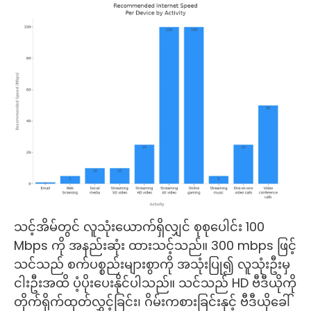
သင့်အိမ်တွင် လူသုံးယောက်ရှိလျှင် စုစုပေါင်း 100
Mbps ကို အနည်းဆုံး ထားသင့်သည်။ 300 mbps ဖြင့်
သင်သည် စက်ပစ္စည်းများစွာကို အသုံးပြု၍ လူသုံးဦးမှ
ငါးဦးအထိ ပံ့ပိုးပေးနိုင်ပါသည်။ သင်သည် HD ဗီဒီယိုကို
တိုက်ရိုက်ထုတ်လွှင့်ခြင်း၊ ဂိမ်းကစားခြင်းနှင့် ဗီဒီယိုခေါ်