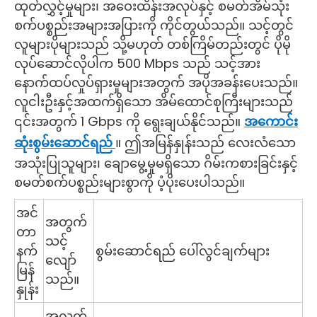
ထုတ်လွှင့်မှုများ၊ အဝေးထိန်းအလုပ်နှင့် စမတ်အိမ်သုံး
စက်ပစ္စည်းအများအပြားကို ကိုင်တွယ်သည်။ သင့်တွင်
လူများပိုများသည် သို့မဟုတ် တစ်ကြိမ်တည်းတွင် ပိုမို
လုပ်ဆောင်လိုပါက 500 Mbps သည် သင့်အား
နောက်ထပ်လှုပ်ရှားမှုများအတွက် အပိုအခန်းပေးသည်။
လူငါးဦးနှင့်အထက်ရှိသော အိမ်ထောင်စုကြီးများသည်
၎င်းအတွက် 1 Gbps ကို ရွေးချယ်နိုင်သည်။
အကောင်း
ဆုံးစွမ်းဆောင်ရည်
။ ဤအမြန်နှုန်းသည် လေးလံသော
အသုံးပြုသူများ၊ ချောမွေ့မှုမရှိသော ဂိမ်းကစားခြင်းနှင့်
စမတ်စက်ပစ္စည်းများစွာကို ပံ့ပိုးပေးပါသည်။
အင်
အတွက်
တာ
သင့်
နက်
စွမ်းဆောင်ရည် ပေါ်လွင်ချက်များ
လျော်
မြန်
သည်။
နှုန်း
အလတ်