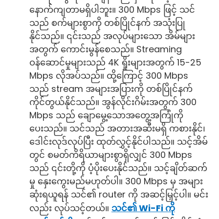
နောက်ကျတာမရှိပါဘူး။ 300 Mbps ဖြင့် သင်
သည် စက်များစွာကို တစ်ပြိုင်နက် အသုံးပြု
နိုင်သည်။ ၎င်းသည် အလုပ်များသော အိမ်များ
အတွက် ကောင်းမွန်စေသည်။ Streaming
ဝန်ဆောင်မှုများသည် 4K ရှိုးများအတွက် 15-25
Mbps လိုအပ်သည်။ ထို့ကြောင့် 300 Mbps
သည် stream အများအပြားကို တစ်ပြိုင်နက်
ကိုင်တွယ်နိုင်သည်။ အွန်လိုင်းဂိမ်းအတွက် 300
Mbps သည် ချောမွေ့သောအတွေ့အကြုံကို
ပေးသည်။ သင်သည် အတားအဆီးမရှိ ကစားနိုင်၊
ဒေါင်းလုဒ်လုပ်ပြီး ထုတ်လွှင့်နိုင်ပါသည်။ သင့်အိမ်
တွင် စမတ်ကိရိယာများစွာရှိလျှင် 300 Mbps
သည် ၎င်းတို့ကို ပံ့ပိုးပေးနိုင်သည်။ သင့်ချိတ်ဆက်
မှု နှေးကွေးမည်မဟုတ်ပါ။ 300 Mbps မှ အများ
ဆုံးရယူရန် သင်၏ router ကို အဆင့်မြှင့်ပါ။ မင်း
လည်း လုပ်သင့်တယ်။
သင်၏ Wi-Fi ကို