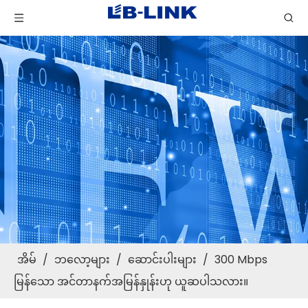
အိမ်
/
ဘလော့များ
/
ဆောင်းပါးများ
/
300 Mbps
မြန်သော အင်တာနက်အမြန်နှုန်းဟု ယူဆပါသလား။