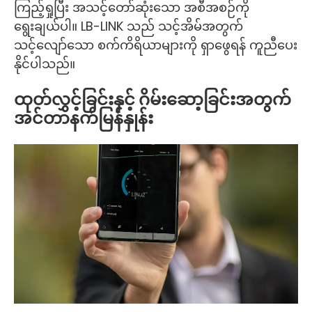
ကြည့်ရှုပြီး အသင့်တော်ဆုံးသော အစီအစဉ်ကို
ရွေးချယ်ပါ။ LB-LINK သည် သင့်အိမ်အတွက်
သင့်လျော်သော စက်ကိရိယာများကို ရှာဖွေရန် ကူညီပေး
နိုင်ပါသည်။
ထုတ်လွှင့်ခြင်းနှင့် ဂိမ်းဆော့ခြင်းအတွက်
အင်တာနက်မြန်နှုန်း