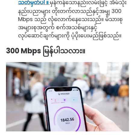
သတ်မှတ်ပါ ။
မှန်ကန်သောနည်းလမ်းဖြင့် အိမ်သုံး
နည်းပညာများ တိုးတက်လာသည်နှင့်အမျှ 300
Mbps သည် လုံလောက်နေသေးသည်။ မိသားစု
အများစုအတွက် စက်အသစ်များနှင့်
လုပ်ဆောင်ချက်များကို ပံ့ပိုးပေးမည်ဖြစ်သည်။
300 Mbps မြန်ပါသလား။