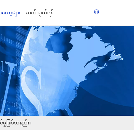
လော့များ
ဆက်သွယ်ရန်
်မှုဖြစ်သနည်း။