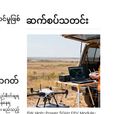
ဆက်စပ်သတင်း
်မှုဖြစ်
အနာဂတ်
ံကြည်စိတ်ချရ
ကန်နေရ
း၊ မည်သည့်
6W High-Power 5GHz FPV Module- Long-Range Drone FPV အတွက် RTL8812EU-CG