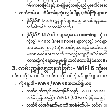
ဂိမ်းကစားခြင်းနှင့် အချိန်နှင့်တပြေးညီ ပူးပေါင
ဇာတ်လမ်း 4- အိမ်တစ်ခုလုံး လွှမ်းခြုံမှု (အိမ်ကြီးများ၊ 
ဝိုင်ဖိုင်
6
:
Mesh ကွန်ရက်များသည် ကောင်းမွန်သော လွ
တစ်ခါတစ်ရံ သိသာနိုင်သည် ။
ဝိုင်ဖိုင်
7
:
MLO ၏
ချောမွေ့သော roaming
ဆိုသ
ကဲ့သို့) AP များ (Mesh nodes များကဲ့သို့) စက်များ
ထားသောကြောင့် (ထိုးဖောက်မှုအားနည်းသော်လည်း ဝ
Mesh စနစ်များအတွက် သာလွန်ကျောရိုးချိတ်ဆက်
'တကယ့်ကို ချောမွေ့မှုမရှိ၊ သတိမထားမိနိုင်သေ
3. လမ်းညွှန်ရွေးချယ်ခြင်း- WiFi 6 သိ
၎င်းသည် 'အသစ် ပိုကောင်းသည်' သင့်လိုအပ်ချက်များ၊ ဘတ်
ကို ရွေးပါ -
WiFi
6 /
WiFi 6E
အကယ်၍ ယခု
ဘတ်ဂျက်သည် အဓိကဖြစ်သည်-
WiFi 6 router
တန်ဖိုးကြီးသည်)။ WiFi 6E (6GHz ကို ပံ့ပိုးသည်)
လက်ရှိ လိုအပ်ချက်များကို အာရုံစိုက်ပါ-
သင်၏ bro