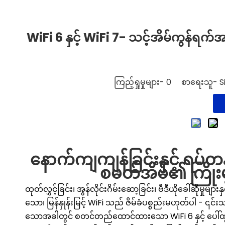
WiFi 6 နှင့် WiFi 7- သင့်အိမ်ကွန်ရက
ကြည့်ရှုမှုများ-
0
စာရေးသူ- Site
နောက်ကျကျန်ခြင်းနှင့် ရပ်တ
စမတ်အိမ်၏ ကြိုးမဲ့
ထုတ်လွှင့်ခြင်း၊ အွန်လိုင်းဂိမ်းဆော့ခြင်း၊ ဗီဒီယိုခေါ်ဆိုမှ
သော၊ မြန်နှုန်းမြင့် WiFi သည် ဇိမ်ခံပစ္စည်းမဟုတ်ပါ -
သောအခါတွင် စတင်တည်ထောင်ထားသော WiFi 6 နှင့် ပေါ်ထွက