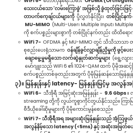
WiFi
6-
တော်လှန်ရေးသမား
OFDMA (Orthogonal F
သေးငယ်သော 'လမ်းကြောခွဲ' အဖြစ်သို့ ခွဲထုတ်ခြင်းဖြင့်
တာပက်ကေ့ချ်ငယ်များကို
ပို့လွှတ်နိုင်ပြီး၊
တစ်ပြိုင်နက်
MU-MIMO
(Multi-User၊ Multiple Input၊ Multiple Out
ကို စက်ပစ္စည်းများစွာကို တစ်ပြိုင်နက်တည်း ထိထိရော
WiFi
7-
OFDMA နှင့် MU-MIMO တွင် သိသိသာသ
စုစည်းပေးရုံသာမက
ဝန်ချိန်ခွင်လျှာချိန်ညှိမှုကို ဖွင့်
ချောမွေ့မှုမရှိသော လက်ဆွဲနှုတ်ဆက်မှုများ
(ရွေ့လျား
မော်ဂျူးသည် WiFi 6 ၏ 1024-QAM ထက် ပိုမိုအဆင့်မြင
စက်ပစ္စည်းတစ်ခုတည်းအတွက် ပိုမိုမြန်ဆန်သောမြန်နှု
၃)။ မြန်နှုန်းနှင့် latency- မြန်နှုန်းမြင့်မှ အလွ
WiFi
6-
သီအိုရီ အမြင့်ဆုံးအမြန်နှုန်း ~
9.6 Gbps
။ 
streaming တို့ကို လွယ်ကူစွာကိုင်တွယ်နိုင်သည်။ ကြာမြ
ဗီဒီယိုခေါ်ဆိုမှုများကို ပိုမိုကောင်းမွန်စေသည်။
WiFi
7- သီအိုရီအရ အများဆုံးမြန်နှုန်းသည် အံ့သြဖ
အလွန်နိမ့်သော latency (<5ms) နှင့် အဆုံးအဖြတ