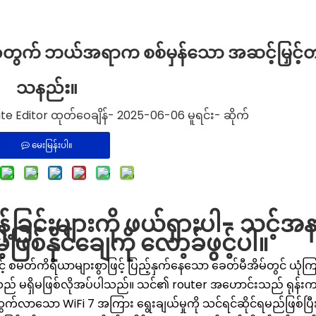
်အတွက် ဘယ်အရာက စစ်မှန်သော အဆင့်မြှင့်တင
သနည်း။
 Editor ထုတ်ဝေချိန်- 2025-06-06 မူရင်း-
ဆိုက်
မေးမြန်းပါ။
န့်ခြင်းများကို ဖယ်ရှားပါ- သင့်
ဖြစ်နိုင်ချေကို လော့ခ်ဖွင့်ပါ။
ုများနှင့် စမတ်ကိရိယာများစွာဖြင့် ပြည့်နှက်နေသော ခေတ်မီအိမ်တွင် ယု
 ၎င်းသည် မရှိမဖြစ်လိုအပ်ပါသည်။ သင်၏ router အဟောင်းသည် ရုန်း
်လာသော WiFi 7 အကြား ရွေးချယ်မှုကို သင်ရင်ဆိုင်ရမည်ဖြစ်ပြီ