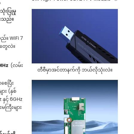
်
ံးပြုမှု
ေးသည်။
ည်။ WiFi 7
တွေလဲ။
MHz
(လမ်း
တီဗီမှာအင်တာနက်ကို ဘယ်လိုသုံးလဲ။
းစေပြီး
ား (နှစ်
နှင့် 6GHz
းမကြီးများ