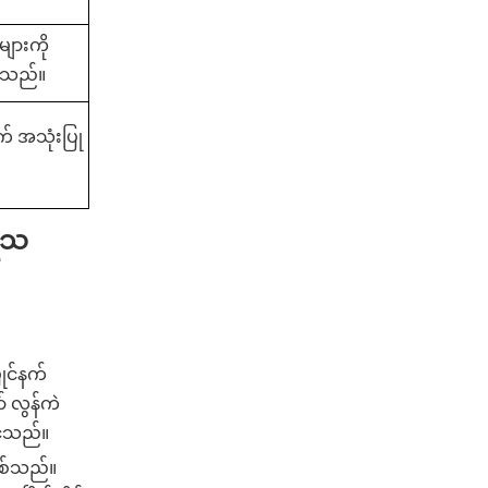
များကို
ေးသည်။
က် အသုံးပြု
းရသ
ုင်နက်
် လွန်ကဲ
ုင်သည်။
ဖြစ်သည်။