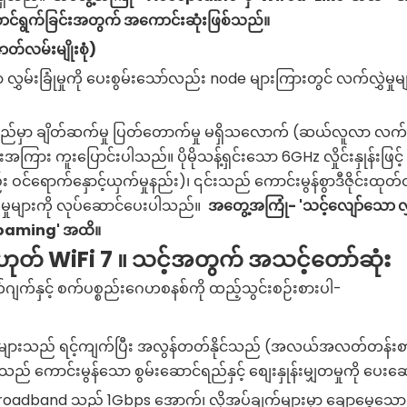
်းဆောင်ရွက်ခြင်းအတွက် အကောင်းဆုံးဖြစ်သည်။
ဇာတ်လမ်းမျိုးစုံ)
ှမ်းခြုံမှုကို ပေးစွမ်းသော်လည်း node များကြားတွင် လက်လွှဲမှု
ည်မှာ ချိတ်ဆက်မှု ပြတ်တောက်မှု မရှိသလောက် (ဆယ်လူလာ လက်ဆ
အကြား ကူးပြောင်းပါသည်။ ပိုမိုသန့်ရှင်းသော 6GHz လှိုင်းနှုန်းဖြင့်
င်ရောက်နှောင့်ယှက်မှုနည်း)၊ ၎င်းသည် ကောင်းမွန်စွာဒီဇိုင်းထု
မှုများကို လုပ်ဆောင်ပေးပါသည်။
အတွေ့အကြုံ- 'သင့်လျော်သော လွှမ်း
ာ Roaming' အထိ။
ု့မဟုတ် WiFi 7 ။ သင့်အတွက် အသင့်တော်ဆုံး
ဂျက်နှင့် စက်ပစ္စည်းဂေဟစနစ်ကို ထည့်သွင်းစဉ်းစားပါ-
 များသည် ရင့်ကျက်ပြီး အလွန်တတ်နိုင်သည် (အလယ်အလတ်တန်းစာ
 သည် ကောင်းမွန်သော စွမ်းဆောင်ရည်နှင့် စျေးနှုန်းမျှတမှုကို ပေ
adband သည် 1Gbps အောက်၊ လိုအပ်ချက်များမှာ ချောမွေ့သော 4K