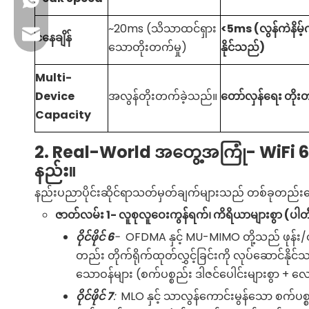
+86 13923714138
~20ms (သိသာထင်ရှား
<5ms (လွန်ကဲနိမ့်က
လုပ်ငန်းအီးမေးလ်- sales@lb-link.com
ငံနေချိန်
သောတိုးတက်မှု)
နိုင်သည်)
နည်းပညာပံ့ပိုးမှု- info@lb-link.com
Multi-
Device
အလွန်တိုးတက်ခဲ့သည်။
တော်လှန်ရေး တို
တိုင်ကြားချက်အီးမေးလ်- complain@lb-link.com
Capacity
2. Real-World အတွေ့အကြုံ- WiFi 6 နှ
နည်း။
နည်းပညာပိုင်းဆိုင်ရာသတ်မှတ်ချက်များသည် တစ်ခုတည်
ဇာတ်လမ်း 1- လူစုလူဝေးကွန်ရက်၊ ကိရိယာများစွာ (ပါ
ဝိုင်ဖိုင်
6
-
OFDMA နှင့် MU-MIMO တို့သည် ဖုန်း/တက
တည်း တိုက်ရိုက်ထုတ်လွှင့်ခြင်းကို လုပ်ဆောင်နို
သောဝန်များ (စက်ပစ္စည်း ဒါဇင်ပေါင်းများစွာ + လေ
ဝိုင်ဖိုင်
7
:
MLO နှင့် သာလွန်ကောင်းမွန်သော စက်ပစ္စည