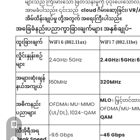
များသည် ကြီးမားသော ဖြတ်သန်းမှုကို ပံ့ပိုးပေးသေ
အာမခံပါသည်။ ၎င်းသည်
cloud ဂိမ်းဆော့ခြင်း၊ VR/A
အိမ်ထိန်းချုပ်မှု တို့အတွက် အရေးကြီးပါသည်။
.
အခြေခံနည်းပညာကွာခြားချက်များ အနှစ်ချုပ်-
ထူးခြားချက်
WiFi
6 (802.11ax)
WiFi
7 (802.11be)
လှိုင်းနှုန်းစဉ်
2.4GHz၊ 5GHz
2.4GHz၊ 5GHz၊ 
များ
အများဆုံးချန်
160MHz
320MHz
နယ်အကျယ်
MLO
၊ မြှင့်တင်
အဓိကနည်း
OFDMA၊ MU-MIMO
OFDMA/MU-MI
ပညာများ
(UL/DL), 1024-QAM
QAM
+86- 13923714138
သီအိုရီအရ
~9.6 Gbps
~46 Gbps
Peak Speed