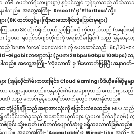
 တီဗီ၊ စမတ်ကိရိယာများစွာ) နှင့်ပင်လျှင် ကွန်ရက်သည် သိသိသာသာ 
ွေ့နေပါသည်။
အတွေ့အကြုံ- 'Smooth' မှ 'Effortless' သို့။
K ထုတ်လွှင့်မှု၊ ကြီးမားသောဖိုင်လွှဲပြောင်းမှုများ)
် မကြာခဏ 8K တိုက်ရိုက်ထုတ်လွှင့်ခြင်းကို ကိုင်တွယ်သည် (အရင်း
ှုများ (ဥပမာ၊ ရုပ်ရှင်ဒစ်ဂျစ်တိုက်ကို အရန်သိမ်းခြင်း) သည် မြန်ဆန်
ု့သည် 'brute force' bandwidth ကို ပေးဆောင်သည်။ 8K/120Hz ထုတ်
ti-Gigabit ဘရော့ဘန်း (ဥပမာ၊ 2Gbps၊ 5Gbps၊ 10Gbps) သ
်ပါသည်။
အတွေ့အကြုံ- 'လုံလောက်' မှ 'မီးတောက်မြန်ပြီး အနာဂတ
(အွန်လိုင်းဂိမ်းကစားခြင်း၊ Cloud Gaming၊ ဗီဒီယိုခေါ်ဆိုမှုမျာ
သိသာသာ လျှော့ချပေးသည်။ အွန်လိုင်းဂိမ်းအများစုသည် ကောင်းစွာ
oud) သည် ကောင်းမွန်သောချိတ်ဆက်မှုတွင် ကစားနိုင်သည်။
ာ တုံ့ပြန်ချိန်သည် အရာအားလုံးကို ပြောင်းလဲစေသည်။
MLO သည် 
တီးဝိုင်းတစ်ခုသည် အနှောင့်အယှက်များ (ဥပမာ၊ မိုက်ခရိုဝေ့ဖ်) 
းထစ်ခြင်း သို့မဟုတ် ပက်ကက်ပျောက်ဆုံးမှု မရှိသလောက်ဖြစ်သည်။
g ရှိသည်။
အတွေ့အကြုံ- 'Acceptable' မှ 'Wired-Like' အထိ - အပ