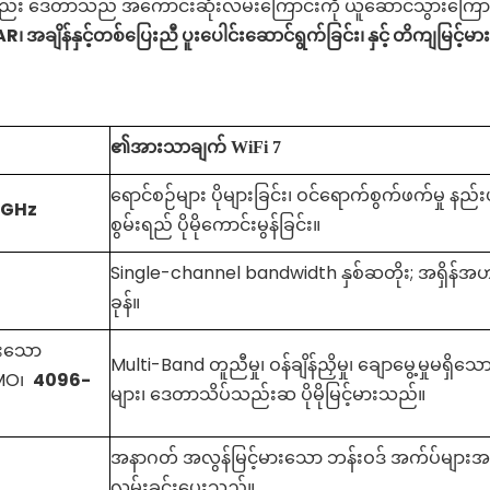
ာ်လည်း ဒေတာသည် အကောင်းဆုံးလမ်းကြောင်းကို ယူဆောင်သွားကြောင
R၊ အချိန်နှင့်တစ်ပြေးညီ ပူးပေါင်းဆောင်ရွက်ခြင်း၊ နှင့် တိကျမြင့
၏အားသာချက်
WiFi
7
ရောင်စဉ်များ ပိုများခြင်း၊ ဝင်ရောက်စွက်ဖက်မှု နည်းပ
6GHz
စွမ်းရည် ပိုမိုကောင်းမွန်ခြင်း။
Single-channel bandwidth နှစ်ဆတိုး; အရှိန်အဟုန
ခုန်။
ထားသော
Multi-Band တူညီမှု၊ ဝန်ချိန်ညှိမှု၊ ချောမွေ့မှုမရှိသေ
MO၊
4096-
များ၊ ဒေတာသိပ်သည်းဆ ပိုမိုမြင့်မားသည်။
အနာဂတ် အလွန်မြင့်မားသော ဘန်းဝဒ် အက်ပ်များ
လမ်းခင်းပေးသည်။