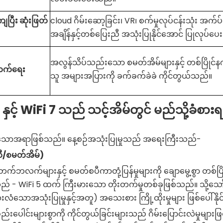
ျပြီး ဆုံးဖြတ်
cloud ဂိမ်းဆော့ခြင်း၊ VR၊ စက်မှုလုပ်ငန်းသုံး အက်ပ်
အချိန်နှင့်တစ်ပြေးညီ အသုံးပြုနိုင်အောင် ပြုလုပ်ပ
အလွန်သိပ်သည်းသော စမတ်အိမ်များနှင့် တစ်ပြိုင်န
းတက်ရေး
သူ အများအပြားကို ခက်ခက်ခဲခဲ ကိုင်တွယ်သည်။
င့် WiFi 7 သည် သင့်အိမ်တွင် မည်သို့ခံစာ
းသောအရာဖြစ်သည်။ နေ့စဉ်အသုံးပြုမှုသည် အရေးကြီးသည်-
တီ/စမတ်အိမ်)
်ဘလက်များနှင့် စမတ်စပီကာတုံ့ပြန်မှုများကို ချောမွေ့စွာ တစ်ပြိ
င်သည် - WiFi 5 ထက် ကြီးမားသော တိုးတက်မှုတစ်ခုဖြစ်သည်။ သို့သော
းလံသောအသုံးပြုမှုနှင့်အတူ) အသေးစား ကြို့ထိုးမှုများ ဖြစ်ပေါ်နိ
်းပေါင်းများစွာကို ကိုင်တွယ်ခြင်းများသည် ဂိမ်းပြောင်းလဲမှုများ