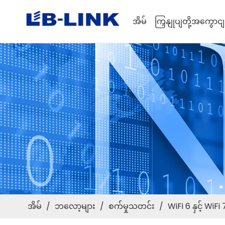
အိမ်
ကြှနျုပျတို့အကွောငျ
အိမ်
/
ဘလော့များ
/
စက်မှုသတင်း
/
WiFi 6 နှင့် Wi