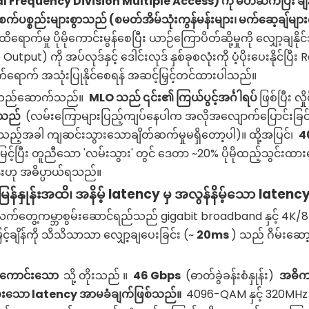
requency Division Multiple Access) ကို မိတ်ဆက်ပြီး ချန
 စက်ပစ္စည်းများစွာသည် (စမတ်အိမ်သုံးကွန်မန်းများ၊ မက်ဆေ့ချ်များက
ထိရောက်မှု ပိုမိုကောင်းမွန်စေပြီး ယာဉ်ကြောပိတ်ဆို့မှုကို လျှော့ချနိ
put) ကို အပ်လုဒ်နှင့် ဒေါင်းလုဒ် နှစ်ခုစလုံးကို ပံ့ပိုးပေးနိုင်ပြီး 
က်ရောက် အသုံးပြုနိုင်စေရန် အဆင့်မြှင့်တင်ထားပါသည်။
ာ တည်ဆောက်သည်။
MLO သည် ၎င်း၏ ကြယ်ပွင့်အင်္ဂါရပ်
ဖြစ်ပြီး လှို
ပေးသည်
(လမ်းကြောများပြည့်ကျပ်နေပါက အလိုအလျောက်ပြောင်းခြင်း)
သည့်အခါ ကျဆင်းသွားသောချိတ်ဆက်မှုမရှိတော့ပါ)။ ထို့အပြင်၊
4
့်ပြီး တူညီသော 'လမ်းသွား' တွင် ဒေတာ ~20% ပိုမိုထည့်သွင်းထာ
န်းဟု အဓိပ္ပာယ်ရသည်။
န်အမြန်နှုန်းအထိ၊ အနိမ့် latency မှ အလွန်နိမ့်သော latenc
လက်တွေ့ကမ္ဘာစွမ်းဆောင်ရည်သည် gigabit broadband နှင့် 4K/
င့်ချိန်ကို သိသိသာသာ လျှော့ချပေးခြင်း (~
20ms
) သည် ဂိမ်းဆော့ခြ
ွယ်ကောင်းသော
သို့ တိုးသည် ။
46 Gbps
(ဓာတ်ခွဲခန်းစံနှုန်း)
အဓိက
်ပေးသော latency အာမခံချက်ဖြစ်သည်။
4096-QAM နှင့် 320MHz 