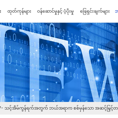
း
ထုတ်ကုန်များ
ဝန်ဆောင်မှုနှင့် ပံ့ပိုးမှု
ဖြေရှင်းချက်များ
ဘ
Fi 7- သင့်အိမ်ကွန်ရက်အတွက် ဘယ်အရာက စစ်မှန်သော အဆင့်မြှင့်တင