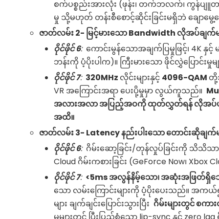
စက်ပစ္စည်းအားလုံး (ဖုန်း၊ တက်ဘလက်၊ ကွန်ပျူတာ၊
မှု သို့မဟုတ် တန်းစီစောင့်ဆိုင်းခြင်းမရှိဘဲ ချောမ
ဇာတ်လမ်း 2- မြင့်မားသော Bandwidth လိုအပ်ချက်များ (8
ဝိုင်ဖိုင်
6
:
ကောင်းမွန်သောအချက်ပြမှုဖြင့်၊ 4K နှင့
ဘန်းကို ပံ့ပိုးပါက)။ ကြီးမားသော ဖိုင်လွှဲပြောင်းမ
ဝိုင်ဖိုင်
7
:
320MHz
လိုင်းများနှင့်
4096-QAM
တိ
VR အကြောင်းအရာ ပေးပို့မှုမှာ လွယ်ကူသည်။
Mul
အလားအလာ အပြည့်အဝကို ထုတ်လွှတ်ရန် လိုအပ
အထိ။
ဇာတ်လမ်း 3- Latency နည်းပါးသော တောင်းဆိုချက်များ 
ဝိုင်ဖိုင်
6
:
ဂိမ်းဆော့ခြင်း/တုန်လှုပ်ခြင်းကို သိ
Cloud ဂိမ်းကစားခြင်း (GeForce Now၊ Xbox Cl
ဝိုင်ဖိုင်
7
:
<5ms အလွန်နိမ့်သော၊ အဆုံးအဖြတ်ရှိသေ
သော လမ်းကြောင်းများကို ပံ့ပိုးပေးသည်။ အကယ်၍ 
များ ချက်ချင်းပြောင်းသွားပြီး
ဂိမ်းများတွင် စကာ
မှုများတွင် ပြီးပြည့်စုံသော lip-sync နှင့် zero la