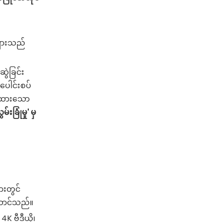
များသည်
ွဲခြင်း
 ပေါင်းစပ်
တ်ထားသော
ခြုံမှု' မှ
းတွင်
းဆောင်သည်။
 ဗီဒီယို၊