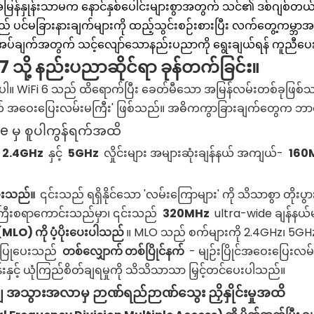
န်နှုန်းသာမက နောင်နှစ်ပေါင်းများစွာအတွက် သင်၏ ဒစ်ဂျစ်တယ
င်မခြားနားချက်များကို ထည့်သွင်းစဉ်းစားပြီး လက်တွေ့ကမ္ဘာအသု
လိုအပ်ချက်အတွက် သင့်လျော်သောနည်းပညာကို ရွေးချယ်ရန် ကူညီပ
သို့ နည်းပညာဆိုင်ရာ ခုန်တက်ခြင်း။
ားပါ။ WiFi 6 သည် ထိရောက်ပြီး ခေတ်မီသော အမြန်လမ်းတစ်ခုဖြစ်သ
် အဝေးပြေးလမ်းမကြီး' ဖြစ်သည်။ အဓိကကွာခြားချက်တွေက ဘာ
Lane မှ စူပါကွန်ရက်အထိ
။
2.4GHz
နှင့်
5GHz
လှိုင်းများ အများဆုံးချန်နယ် အကျယ်-
160
ပေးသည်။
၎င်းသည် ရရှိနိုင်သော 'လမ်းကြောများ' ကို သိသာစွာ တိုးပွာ
်ကြီးစရာကောင်းသည်မှာ၊ ၎င်းသည်
320MHz
ultra-wide ချန်နယ်မျ
LO) ကို ပံ့ပိုးပေးပါသည်
။ MLO သည် စက်များကို 2.4GHz၊ 5GHz 
ခွင့်ပြုပေးသည်
တစ်လျှောက် တစ်ပြိုင်နက်
- မျဉ်းပြိုင်အဝေးပြေးလမ်
ှုန်းနှင့် ယုံကြည်စိတ်ချရမှုကို သိသိသာသာ မြှင့်တင်ပေးပါသည်။
ျ အသွားအလာမှ ဉာဏ်ရည်ဉာဏ်သွေး ညှိနှိုင်းမှုအထိ