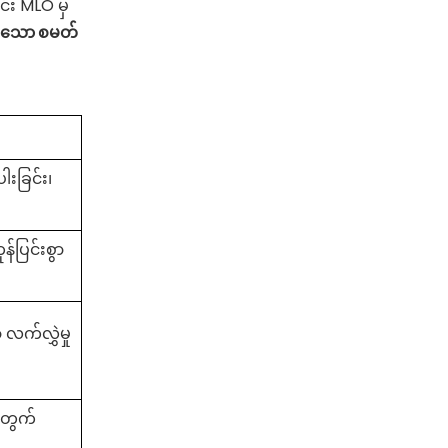
်း MLO မှ
်မားသော စမတ်
ါးခြင်း၊
်ပြင်းစွာ
ာ လက်လွှဲမှု
အတွက်