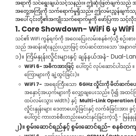
အရာကို သင်ရွေးချယ်သင့်သနည်း။ ဤဆုံးဖြတ်ချက်သည် အမြ
အတွေ့အကြုံကို သက်ရောက်မှုရှိသည်။ ဤလမ်းညွှန်ချက်သည် ပ
အပေါ် ၎င်းတို့၏အကျိုးသက်ရောက်မှုကို ဖော်ပြကာ သင့်
1. Core Showdown- WiFi 6 မှ WiFi 7 
သင်၏ WiFi ကွန်ရက်ကို အဝေးပြေးလမ်းစနစ်ကဲ့သို့ စဉ်းစ
သည် အဆန်းဆုံးနည်းပညာဖြင့် တပ်ဆင်ထားသော 'အနာဂတ
၁)။ ကြိမ်နှုန်းလှိုင်းများနှင့် ချန်နယ်အနံ- Dual-
WiFi
6- အဓိကအားဖြင့်
ပေါ်တွင် လုပ်ဆောင်ပါသည် 
ကြောများကို ချဲ့ထွင်ခြင်း)။
WiFi
7-
အရေးကြီးသော
6GHz လှိုင်းကို မိတ်ဆက်
အနှောင့်အယှက်များကို လျှော့ချပေးသည်။ ပို၍ အထင
ထပ်လမ်းသွား width) နှင့်
Multi-Link Operation (M
လှိုင်းနှုန်းများ ဒေတာပေးပို့ခြင်းနှင့် လက်ခံခြင်းအား 
ပေါ်တွင် ကားတစ်စီးတည်းမောင်းနှင်ခြင်းကဲ့သို့ - မြန်န
၂)။ စွမ်းဆောင်ရည်နှင့် စွမ်းဆောင်ရည်- စနစ်တက