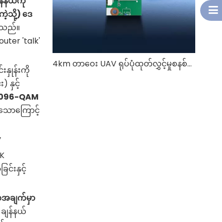
်နယ်ကို
ဲ့သို့) ဒေ
ုင်သည်။
Router 'talk'
4km တာဝေး UAV ရုပ်ပုံထုတ်လွှင့်မှုစနစ်သည် တည်ငြိမ်သော ဗီဒီယိုအရည်အသွေးကို မည်သို့အာမခံသနည်း။
င်းနှုန်းကို
 နှင့်
096-QAM
းသောကြောင့်
y
8K
င်းနှင့်
အချက်မှာ
ချန်နယ်