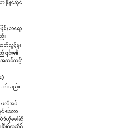
ပြိုင်ဆိုင်
အမြစ်/ဘရော့
သည်။
လွှင့်မှု၊
ည် ၎င်း၏
်-အဆင်သင့်'
း)
လည်ပတ်သည်။
မလိုအပ်
တွင် ဒေတာ
ဗီဒီယိုခေါ်ဆို
ြိုင်အဆိုင်