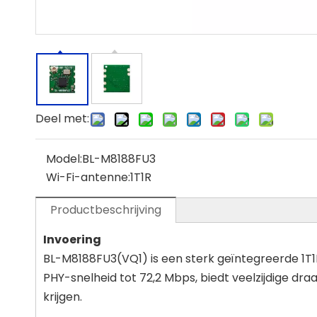
Deel met:
Model:
BL-M8188FU3
Wi-Fi-antenne:
1T1R
Productbeschrijving
Invoering
BL-M8188FU3(VQ1) is een sterk geïntegreerde 1T
PHY-snelheid tot 72,2 Mbps, biedt veelzijdige dr
krijgen.