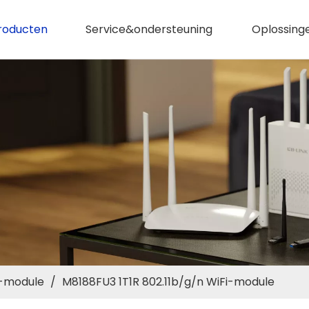
roducten
Service&ondersteuning
Oplossing
i-module
/
M8188FU3 1T1R 802.11b/g/n WiFi-module