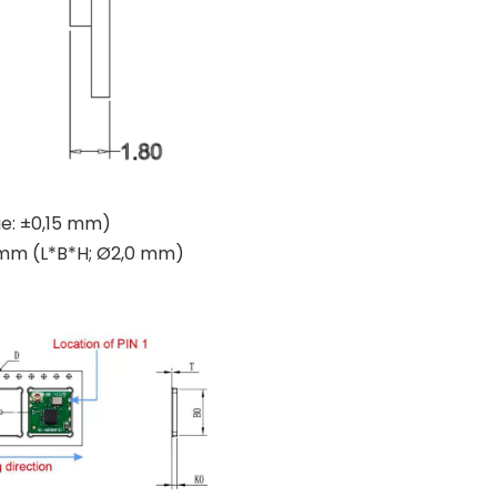
ie: ±0,15 mm)
5 mm (L*B*H; Ø2,0 mm)