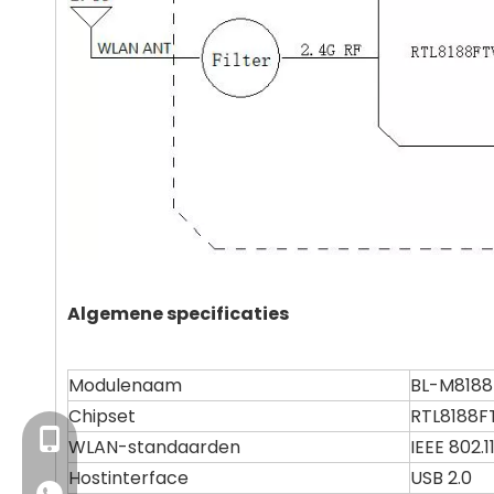
Algemene specificaties
Modulenaam
BL-M8188
Chipset
RTL8188
+86- 13923714138
WLAN-standaarden
IEEE 802.
Hostinterface
USB 2.0