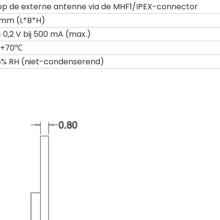
 op de externe antenne via de MHF1/IPEX-connector
.1mm (L*B*H)
± 0,2 V bij 500 mA (max.)
 +70℃
95% RH (niet-condenserend)