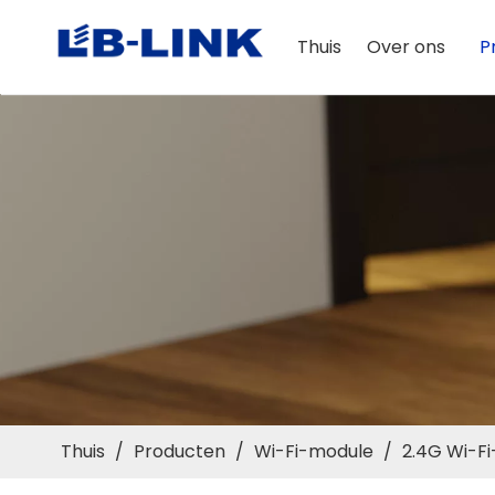
Thuis
Over ons
P
Thuis
/
Producten
/
Wi-Fi-module
/
2.4G Wi-F