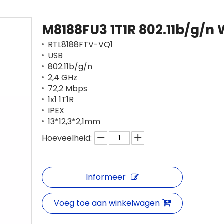
M8188FU3 1T1R 802.11b/g/n
RTL8188FTV-VQ1
USB
802.11b/g/n
2,4 GHz
72,2 Mbps
1x1 1T1R
IPEX
13*12,3*2,1mm
Hoeveelheid:
Informeer
Voeg toe aan winkelwagen