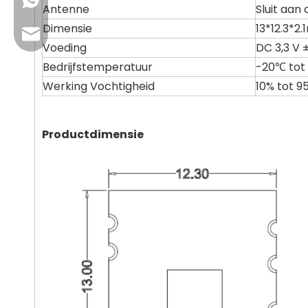
+86 13923714138
Antenne
Sluit aan
Dimensie
13*12.3*2
Zakelijk e-mailadres: sales@lb-link.com
Voeding
DC 3,3 V 
Bedrijfstemperatuur
-20℃ tot
Technische ondersteuning: info@lb-link.com
Werking Vochtigheid
10% tot 
E-mail voor klachten: klagen@lb-link.com
Productdimensie