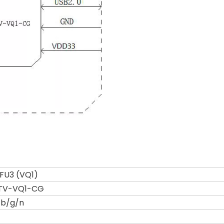
FU3 (VQ1)
FTV-VQ1-CG
11b/g/n