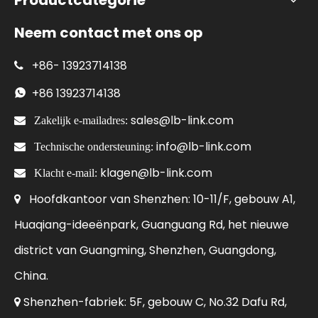
Neem contact met ons op
+86-
13923714138

+86
13923714138

sales@lb-link.com

Zakelijk e-mailadres:
info@lb-link.com

Technische ondersteuning:
klagen@lb-link.com

Klacht e-mail:
Hoofdkantoor van Shenzhen: 10-11/F, gebouw A1,

Huaqiang-ideeënpark, Guanguang Rd, het nieuwe
district van Guangming, Shenzhen, Guangdong,
China.
Shenzhen-fabriek: 5F, gebouw C, No.32 Dafu Rd,
