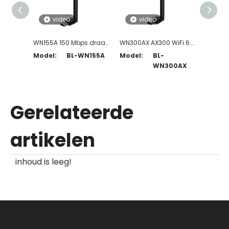
video
video
v
WN155A 150 Mbps draadloze USB-adapter met hoge versterking
WN300AX AX300 WiFi 6 USB-adapter met antenne met hoge versterking
Model:
BL-WN155A
Model:
BL-
Model
WN300AX
Gerelateerde
artikelen
inhoud is leeg!