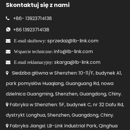
Skontaktuj się z nami
+86-
13923714138

+86
13923714138

sprzedaż@lb-link.com

E-mail służbowy:
info@lb-link.com

Wsparcie techniczne:
skarga@lb-link.com

E-mail reklamacyjny:
Siedziba główna w Shenzhen: 10-11/F, budynek A1,

park pomysłów Huaqiang, Guanguang Rd, nowa
dzielnica Guangming, Shenzhen, Guangdong, Chiny.
Fabryka w Shenzhen: 5F, budynek C, nr 32 Dafu Rd,

dystrykt Longhua, Shenzhen, Guangdong, Chiny.
Fabryka Jiangxi: LB-Link Industrial Park, Qinghua
