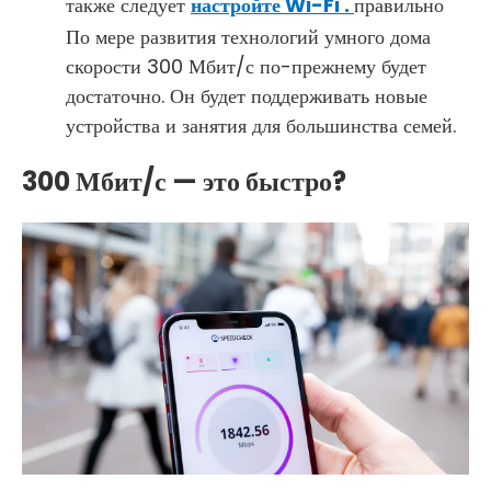
также следует
настройте Wi-Fi .
правильно
По мере развития технологий умного дома
скорости 300 Мбит/с по-прежнему будет
достаточно. Он будет поддерживать новые
устройства и занятия для большинства семей.
300 Мбит/с — это быстро?