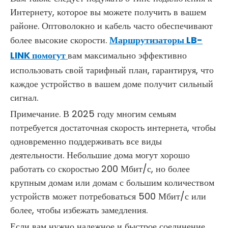
Интернету, которое вы можете получить в вашем
районе. Оптоволокно и кабель часто обеспечивают
более высокие скорости.
Маршрутизаторы LB-
LINK помогут
вам максимально эффективно
использовать свой тарифный план, гарантируя, что
каждое устройство в вашем доме получит сильный
сигнал.
Примечание. В 2025 году многим семьям
потребуется достаточная скорость интернета, чтобы
одновременно поддерживать все виды
деятельности. Небольшие дома могут хорошо
работать со скоростью 200 Мбит/с, но более
крупным домам или домам с большим количеством
устройств может потребоваться 500 Мбит/с или
более, чтобы избежать замедления.
Если вам нужно надежное и быстрое соединение,