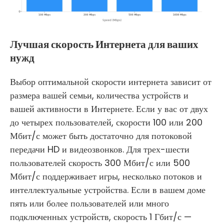
Лучшая скорость Интернета для ваших
нужд
Выбор оптимальной скорости интернета зависит от
размера вашей семьи, количества устройств и
вашей активности в Интернете. Если у вас от двух
до четырех пользователей, скорости 100 или 200
Мбит/с может быть достаточно для потоковой
передачи HD и видеозвонков. Для трех-шести
пользователей скорость 300 Мбит/с или 500
Мбит/с поддерживает игры, несколько потоков и
интеллектуальные устройства. Если в вашем доме
пять или более пользователей или много
подключенных устройств, скорость 1 Гбит/с —