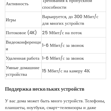
Требования к пропускной
Активность
способности
Варьируется, до 300 Мбит/с
Игры
для многих устройств
Потоковое (4K)
25 Мбит/с на поток
Видеоконференци
1-6 Мбит/с за звонок
и
Удаленная работа
1-6 Мбит/с за звонок
Умные домашние
15 Мбит/с на камеру 4К
устройства
Поддержка нескольких устройств
У вас дома может быть много устройств. Телефоны,
планшеты, ноутбуки, смарт-телевизоры и даже