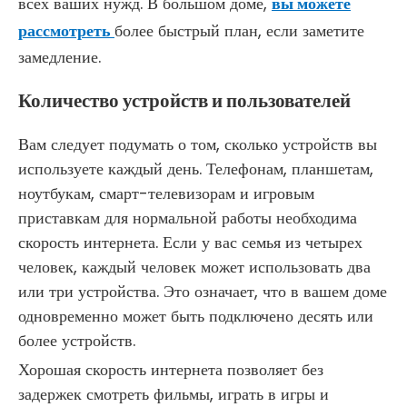
всех ваших нужд. В большом доме,
вы можете
рассмотреть
более быстрый план, если заметите
замедление.
Количество устройств и пользователей
Вам следует подумать о том, сколько устройств вы
используете каждый день. Телефонам, планшетам,
ноутбукам, смарт-телевизорам и игровым
приставкам для нормальной работы необходима
скорость интернета. Если у вас семья из четырех
человек, каждый человек может использовать два
или три устройства. Это означает, что в вашем доме
одновременно может быть подключено десять или
более устройств.
Хорошая скорость интернета позволяет без
задержек смотреть фильмы, играть в игры и