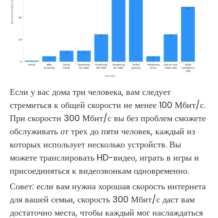
Если у вас дома три человека, вам следует
стремиться к общей скорости не менее 100 Мбит/с.
При скорости 300 Мбит/с вы без проблем сможете
обслуживать от трех до пяти человек, каждый из
которых использует несколько устройств. Вы
можете транслировать HD-видео, играть в игры и
присоединяться к видеозвонкам одновременно.
Совет: если вам нужна хорошая скорость интернета
для вашей семьи, скорость 300 Мбит/с даст вам
достаточно места, чтобы каждый мог наслаждаться