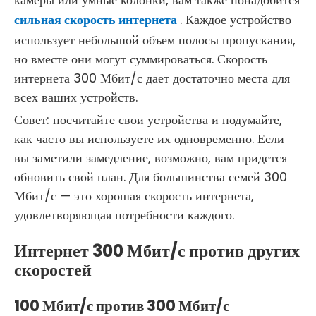
сильная скорость интернета
. Каждое устройство
использует небольшой объем полосы пропускания,
но вместе они могут суммироваться. Скорость
интернета 300 Мбит/с дает достаточно места для
всех ваших устройств.
Совет: посчитайте свои устройства и подумайте,
как часто вы используете их одновременно. Если
вы заметили замедление, возможно, вам придется
обновить свой план. Для большинства семей 300
Мбит/с — это хорошая скорость интернета,
удовлетворяющая потребности каждого.
Интернет 300 Мбит/с против других
скоростей
100 Мбит/с против 300 Мбит/с