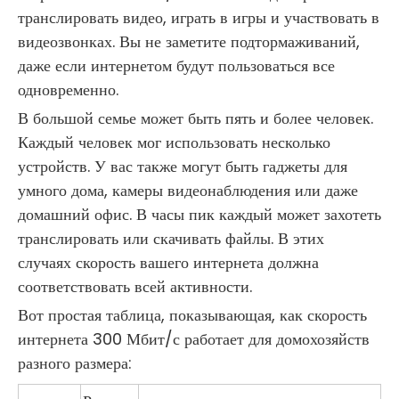
транслировать видео, играть в игры и участвовать в
видеозвонках. Вы не заметите подтормаживаний,
даже если интернетом будут пользоваться все
одновременно.
В большой семье может быть пять и более человек.
Каждый человек мог использовать несколько
устройств. У вас также могут быть гаджеты для
умного дома, камеры видеонаблюдения или даже
домашний офис. В часы пик каждый может захотеть
транслировать или скачивать файлы. В этих
случаях скорость вашего интернета должна
соответствовать всей активности.
Вот простая таблица, показывающая, как скорость
интернета 300 Мбит/с работает для домохозяйств
разного размера: