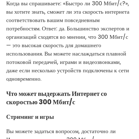
Когда вы спрашиваете: «Быстро ли 300 Мбит/с?»,
вы хотите знать, сможет ли эта скорость интернета
соответствовать вашим повседневным
потребностям. Ответ: да. Большинство экспертов и
организаций сходятся во мнении, что 300 Мбит/с
— это высокая скорость для домашнего
использования. Вы можете наслаждаться плавной
потоковой передачей, играми и видеозвонками,
даже если несколько устройств подключены к сети
одновременно.
Что может выдержать Интернет со
скоростью 300 Мбит/с
Стриминг и игры
Вы можете задаться вопросом, достаточно ли