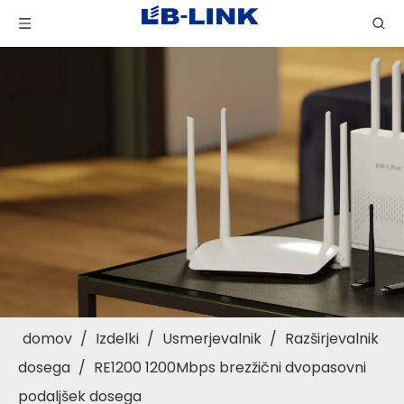
domov
/
Izdelki
/
Usmerjevalnik
/
Razširjevalnik
dosega
/
RE1200 1200Mbps brezžični dvopasovni
podaljšek dosega