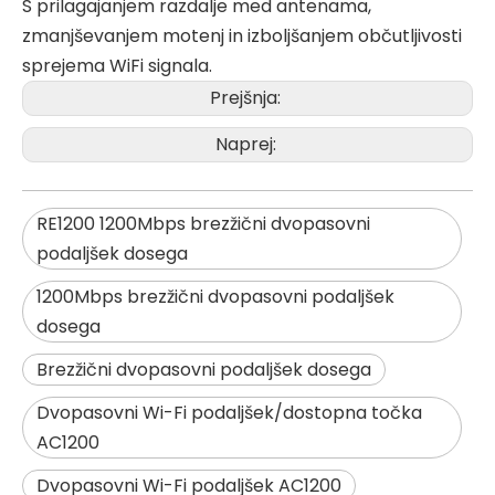
S prilagajanjem razdalje med antenama,
zmanjševanjem motenj in izboljšanjem občutljivosti
sprejema WiFi signala.
Prejšnja:
Naprej:
RE1200 1200Mbps brezžični dvopasovni
podaljšek dosega
1200Mbps brezžični dvopasovni podaljšek
dosega
Brezžični dvopasovni podaljšek dosega
Dvopasovni Wi-Fi podaljšek/dostopna točka
AC1200
Dvopasovni Wi-Fi podaljšek AC1200