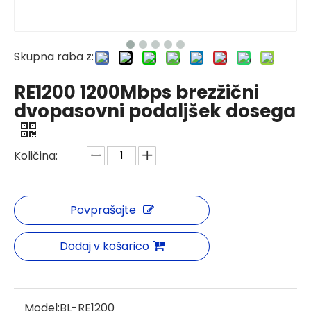
Skupna raba z:
RE1200 1200Mbps brezžični
dvopasovni podaljšek dosega
Količina:
Povprašajte
Dodaj v košarico
Model:
BL-RE1200