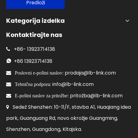
Predloži
Kategorija izdelka
Kontaktirajte nas
+86-
13923714138

+86
13923714138

prodaja@lb-link.com

Poslovni e-poštni naslov:
info@lb-link.com

Tehnična podpora:
pritožba@lb-link.com

E-poštni naslov za pritožbe:
Sedež Shenzhen: 10-11/F, stavba A1, Huaqiang idea

park, Guanguang Rd, novo okrožje Guangming,
Shenzhen, Guangdong, Kitajska.