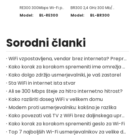
RE300 300Mbps Wi-Fi podaljšek dosega
BR300 2,4 GHz 300 Mb/s digitalni brezžični most dvigala
Model:
BL-RE300
Model:
BL-BR300
Model
Sorodni članki
WiFi vzpostavljena, vendar brez interneta? Preproste rešitve, ki jih lahko preizkusite
Kako korak za korakom spremeniti ime omrežja WiFi
Kako dolgo zdržijo usmerjevalniki, je vaš zastarel
Sta WiFi in internet ista stvar
Ali se 300 Mbps šteje za hitro internetno hitrost?
Kako razširiti doseg WiFi v velikem domu
Modem proti usmerjevalniku: kakšna je razlika
Kako povezati vaš TV z WiFi brez daljinskega upravljalnika
Kako korak za korakom spremeniti geslo za Wi-Fi
Top 7 najboljših Wi-Fi usmerjevalnikov za velike domove v letu 2025