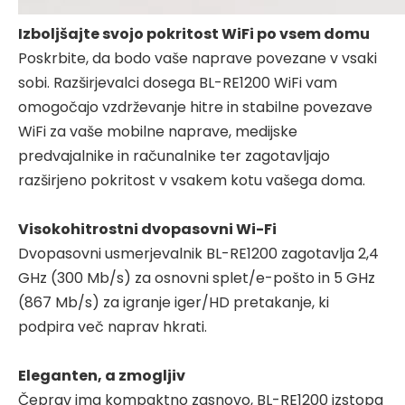
Izboljšajte svojo pokritost WiFi po vsem domu
Poskrbite, da bodo vaše naprave povezane v vsaki
sobi. Razširjevalci dosega BL-RE1200 WiFi vam
omogočajo vzdrževanje hitre in stabilne povezave
WiFi za vaše mobilne naprave, medijske
predvajalnike in računalnike ter zagotavljajo
razširjeno pokritost v vsakem kotu vašega doma.
Visokohitrostni dvopasovni Wi-Fi
Dvopasovni usmerjevalnik BL-RE1200 zagotavlja 2,4
GHz (300 Mb/s) za osnovni splet/e-pošto in 5 GHz
(867 Mb/s) za igranje iger/HD pretakanje, ki
podpira več naprav hkrati.
Eleganten, a zmogljiv
Čeprav ima kompaktno zasnovo, BL-RE1200 izstopa