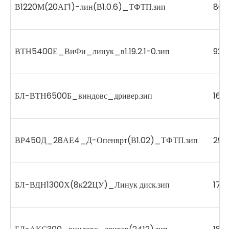
В1220М(20АГ1)-лин(В1.0.6)_ТФТП.зип
862
ВТН5400Е_ВиФи_линук_в1.19.2.1-0.зип
928
БЛ-ВТН6500Б_виндовс_дривер.зип
160
ВР450Д_28АЕ4_Д-Опенврт(В1.02)_ТФТП.зип
299
БЛ-ВДН1300Х(8к22ЦУ)_Линук диск.зип
172