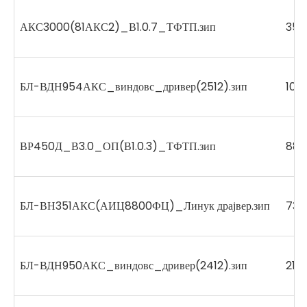
АКС3000(81АКС2)_В1.0.7_ТФТП.зип
352
БЛ-ВДН954АКС_виндовс_дривер(2512).зип
105
ВР450Д_В3.0_ОП(В1.0.3)_ТФТП.зип
882
БЛ-ВН351АКС(АИЦ8800ФЦ)_Линук драјвер.зип
734
БЛ-ВДН950АКС_виндовс_дривер(2412).зип
215