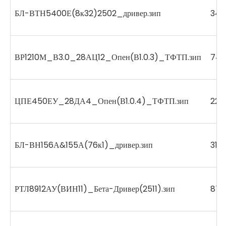
БЛ-ВТН5400Е(8к32)2502_дривер.зип
342
ВР1210М_В3.0_28АЦ12_Опен(В1.0.3)_ТФТП.зип
743
ЦПЕ450ЕУ_28ДА4_Опен(В1.0.4)_ТФТП.зип
225
БЛ-ВН156А&155А(76к1)_дривер.зип
318
РТЛ8912АУ(ВИН11)_Бета-Дривер(2511).зип
872