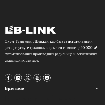
Округ Гуангминг, Шенжен, као база за истраживање и
развој и услуге тржишта, опремљен са више од 10.000 м²
аутоматизованих производних радионица и логистичких
складишних центара.
Брзе везе
Контактирајте нас