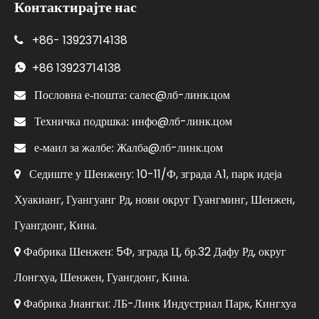
Контактирајте нас
+86-
13923714138

+86
13923714138

салес@лб-линк.цом

Пословна е-пошта:
инфо@лб-линк.цом

Техничка подршка:
Жалба@лб-линк.цом

е-маил за жалбе:
Седиште у Шенжену: 10-11/Ф, зграда А1, парк идеја

Хуакианг, Гуангуанг Рд, нови округ Гуангминг, Шенжен,
Гуангдонг, Кина.
Фабрика Шенжен: 5Ф, зграда Ц, бр.32 Дафу Рд, округ

Лонгхуа, Шенжен, Гуангдонг, Кина.
Фабрика Јиангки: ЛБ-Линк Индустриал Парк, Кингхуа
