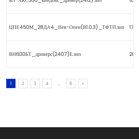
БЛ-АКС300_виндовс_дривер(2412).зип
188
ЦПЕ450М_28ДА4_Нев-Опен(В1.0.3)_ТФТП.зип
175
ВН600БТ_дриверс(2407)Е.зип
206
1
2
3
4
...
6
»