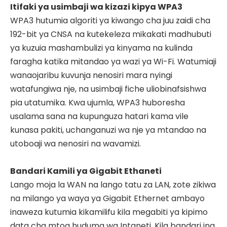
Itifaki ya usimbaji wa kizazi kipya WPA3
WPA3 hutumia algoriti ya kiwango cha juu zaidi cha
192-bit ya CNSA na kutekeleza mikakati madhubuti
ya kuzuia mashambulizi ya kinyama na kulinda
faragha katika mitandao ya wazi ya Wi-Fi. Watumiaji
wanaojaribu kuvunja nenosiri mara nyingi
watafungiwa nje, na usimbaji fiche uliobinafsishwa
pia utatumika. Kwa ujumla, WPA3 huboresha
usalama sana na kupunguza hatari kama vile
kunasa pakiti, uchanganuzi wa nje ya mtandao na
utoboaji wa nenosiri na wavamizi.
Bandari Kamili ya Gigabit Ethaneti
Lango moja la WAN na lango tatu za LAN, zote zikiwa
na milango ya waya ya Gigabit Ethernet ambayo
inaweza kutumia kikamilifu kila megabiti ya kipimo
data cha mtoa huduma wa Intaneti. Kila bandari ina