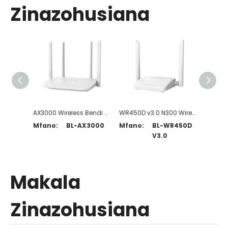
Zinazohusiana
AX3000 Wireless Bendi ya Wi-Fi 6 Rota
WR450D v3.0 N300 Wireless Router
Mfano:
BL-AX3000
Mfano:
BL-WR450D
Mfano
V3.0
Makala
Zinazohusiana