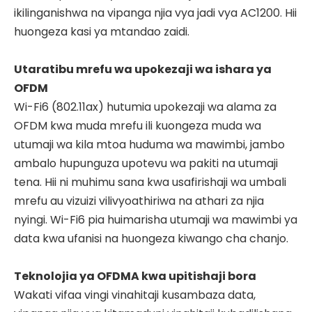
ikilinganishwa na vipanga njia vya jadi vya AC1200. Hii
huongeza kasi ya mtandao zaidi.
Utaratibu mrefu wa upokezaji wa ishara ya
OFDM
Wi-Fi6 (802.11ax) hutumia upokezaji wa alama za
OFDM kwa muda mrefu ili kuongeza muda wa
utumaji wa kila mtoa huduma wa mawimbi, jambo
ambalo hupunguza upotevu wa pakiti na utumaji
tena. Hii ni muhimu sana kwa usafirishaji wa umbali
mrefu au vizuizi vilivyoathiriwa na athari za njia
nyingi. Wi-Fi6 pia huimarisha utumaji wa mawimbi ya
data kwa ufanisi na huongeza kiwango cha chanjo.
Teknolojia ya OFDMA kwa upitishaji bora
Wakati vifaa vingi vinahitaji kusambaza data,