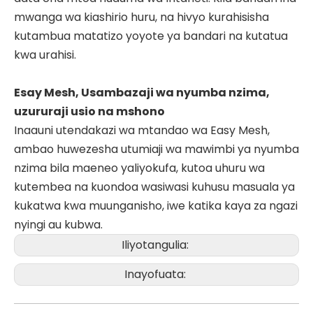
mwanga wa kiashirio huru, na hivyo kurahisisha
kutambua matatizo yoyote ya bandari na kutatua
kwa urahisi.
Esay Mesh, Usambazaji wa nyumba nzima,
uzururaji usio na mshono
Inaauni utendakazi wa mtandao wa Easy Mesh,
ambao huwezesha utumiaji wa mawimbi ya nyumba
nzima bila maeneo yaliyokufa, kutoa uhuru wa
kutembea na kuondoa wasiwasi kuhusu masuala ya
kukatwa kwa muunganisho, iwe katika kaya za ngazi
nyingi au kubwa.
Iliyotangulia:
Inayofuata: