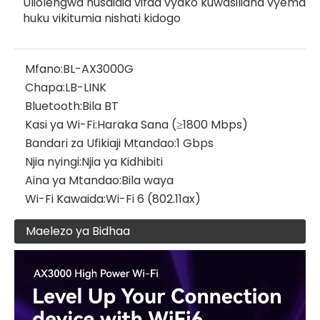
Uliolengwa husaidia vifaa vyako kuwasiliana vyema
huku vikitumia nishati kidogo
Mfano:
BL-AX3000G
Chapa:
LB-LINK
Bluetooth:
Bila BT
Kasi ya Wi-Fi:
Haraka Sana (≥1800 Mbps)
Bandari za Ufikiaji Mtandao:
1 Gbps
Njia nyingi:
Njia ya Kidhibiti
Aina ya Mtandao:
Bila waya
Wi-Fi Kawaida:
Wi-Fi 6 (802.11ax)
Maelezo ya Bidhaa