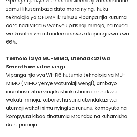
vipanga njia vya kitamaduni vinahitaji kubadilishana
zamu ili kusambaza data mara nyingi, huku
teknolojia ya OFDMA ikiruhusu vipanga njia kutuma
data hadi vifaa 8 vyenye upitishaji mmoja, na muda
wa kusubiri wa mtandao unaweza kupunguzwa kwa
66%.
Teknolojia ya MU-MIMO, utendakazi wa
Smooth wa vifaa vingi
Vipanga njia vya Wi-Fi6 hutumia teknolojia ya MU-
MIMO (MIMO yenye watumiaji wengi), ambayo
inaruhusu vituo vingi kushiriki chaneli moja kwa
wakati mmoja, kuboresha sana utendakazi wa
utumaji wakati simu nyingi za rununu, kompyuta na
kompyuta kibao zinatumia Mtandao na kuhamisha
data pamoja.