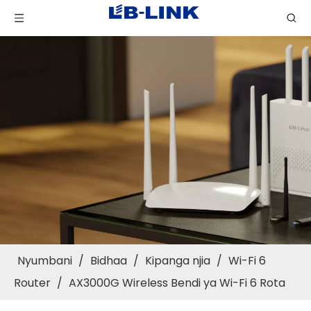
Nyumbani
/
Bidhaa
/
Kipanga njia
/
Wi-Fi 6
Router
/
AX3000G Wireless Bendi ya Wi-Fi 6 Rota