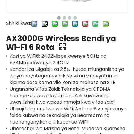
Shiriki kwa:
AX3000G Wireless Bendi ya
Wi-Fi 6 Rota
Kasi ya WiFi6: 2402Mbps kwenye 5GHz na
574Mbps kwenye 2.4GHz
Bandari za Gigabit za 2.5G: hutoa miunganisho ya
waya inayotegemewa kwa vifaa vinavyotumia
kipimo data kama vile koni za mchezo na STB.
Unganisha Vifaa Zaidi: Teknolojia ya OFDMA
huongeza uwezo kwa mara 4 ili kuwezesha
uwasilishaji kwa wakati mmoja kwa vifaa zaidi.
Ufikiaji Uliopanuliwa wa WiFi: Antena 8 za nje zenye
faida kubwa na teknolojia ya Beamforming
huchanganyikana ili kupanua WiFi.
Uboreshaji wa Maisha ya Betri: Muda wa Kuamsha