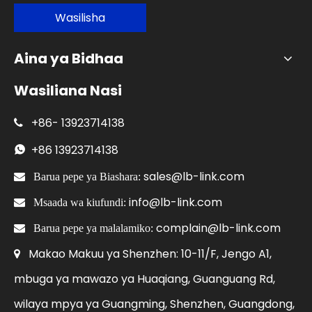
Wasilisha
Aina ya Bidhaa
Wasiliana Nasi
+86-
13923714138

+86
13923714138

sales@lb-link.com

Barua pepe ya Biashara:
info@lb-link.com

Msaada wa kiufundi:
complain@lb-link.com

Barua pepe ya malalamiko:
Makao Makuu ya Shenzhen: 10-11/F, Jengo A1,

mbuga ya mawazo ya Huaqiang, Guanguang Rd,
wilaya mpya ya Guangming, Shenzhen, Guangdong,