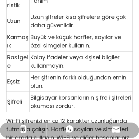
Tanım
ristik
Uzun şifreler kısa şifrelere göre çok
Uzun
daha güvenlidir.
Karmaş
Büyük ve küçük harfler, sayılar ve
ık
özel simgeler kullanın.
Rastgel
Kolay ifadeler veya kişisel bilgiler
e
kullanmayın.
Her şifrenin farklı olduğundan emin
Eşsiz
olun.
Bilgisayar korsanlarının şifreli şifreleri
Şifreli
okuması zordur.
Wi-Fi şifrenizi en az 12 karakter uzunluğunda
tutmaya çalışın. Harfleri, sayıları ve simgeleri
İş E-postası: sales@lb-link.com
+86- 13923714138
+86 13923714138
bir arada kullanın. Wi-Fi ve diğer hesaplarınız