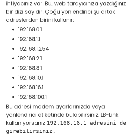
ihtiyacınız var. Bu, web tarayıcınıza yazdığınız
bir dizi sayıdır. Çoğu yönlendirici şu ortak
adreslerden birini kullanır:
192.168.0.1
192.168.1.1
192.168.1.254
192.168.2.1
192.168.8.1
192.168.10.1
192.168.16.1
192.168.100.1
Bu adresi modem ayarlarınızda veya
yönlendirici etiketinde bulabilirsiniz. LB-Link
kullanıyorsanız
192.168.16.1 adresini de
girebilirsiniz.