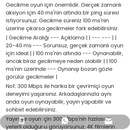
Gecikme oyun için önemlidir. Gerçek zamanlı
aksiyon için 40 ms'nin altında bir ping süresi
istiyorsunuz. Gecikme süreniz 100 ms'nin
üzerine çıkarsa gecikmeler fark edebilirsiniz.
| Gecikme Aralığı --- Açıklama | | --- --- | |
20–40 ms --- Sorunsuz, gerçek zamanlı oyun
için ideal | | 100 ms'nin altında --- Oynanabilir,
ancak biraz gecikmeye neden olabilir | | 100
ms'nin üzerinde --- Oynanışı bozan gözle
görülür gecikmeler |
Not: 300 Mbps ile harika bir çevrimiçi oyun
deneyimi yaşarsınız. Arkadaşlarınızla aynı
anda oyun oynayabilir, yayın yapabilir ve
sohbet edebilirsiniz.
Yayın ve oyun için 300 Mbps'nin fazlasıyla
İş E-postası: sales@lb-link.com
+86- 13923714138
+86 13923714138
yeterli olduğunu görüyorsunuz. 4K filmlerin