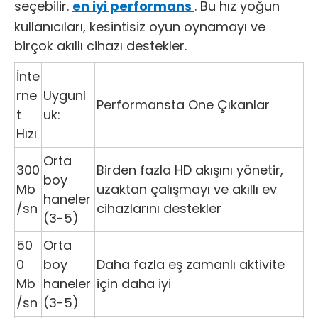
seçebilir.
en iyi performans
. Bu hız yoğun
kullanıcıları, kesintisiz oyun oynamayı ve
birçok akıllı cihazı destekler.
İnte
rne
Uygunl
Performansta Öne Çıkanlar
t
uk:
Hızı
Orta
300
Birden fazla HD akışını yönetir,
boy
Mb
uzaktan çalışmayı ve akıllı ev
haneler
/sn
cihazlarını destekler
(3-5)
50
Orta
0
boy
Daha fazla eş zamanlı aktivite
Mb
haneler
için daha iyi
/sn
(3-5)