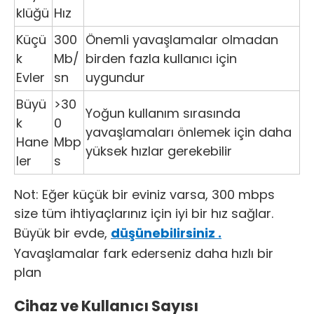
klüğü
Hız
Küçü
300
Önemli yavaşlamalar olmadan
k
Mb/
birden fazla kullanıcı için
Evler
sn
uygundur
Büyü
>30
Yoğun kullanım sırasında
k
0
yavaşlamaları önlemek için daha
Hane
Mbp
yüksek hızlar gerekebilir
ler
s
Not: Eğer küçük bir eviniz varsa, 300 mbps
size tüm ihtiyaçlarınız için iyi bir hız sağlar.
Büyük bir evde,
düşünebilirsiniz .
Yavaşlamalar fark ederseniz daha hızlı bir
plan
Cihaz ve Kullanıcı Sayısı