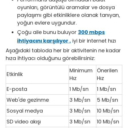
oyunları, görüntülü aramalar ve dosya
paylaşımı gibi etkinliklere olanak tanıyan,
yoğun evlere uygundur.
Çoğu aile bunu buluyor
300 mbps
ihtiyacını karşılıyor .
iyi bir internet hızı
Aşağıdaki tabloda her bir aktivitenin ne kadar
hıza ihtiyacı olduğunu görebilirsiniz:
Minimum
Önerilen
Etkinlik
Hız
Hız
E-posta
1 Mb/sn
1 Mb/sn
Web'de gezinme
3 Mb/sn
5 Mb/sn
Sosyal medya
3 Mb/sn
10 Mb/sn
SD video akışı
3 Mb/sn
10 Mb/sn