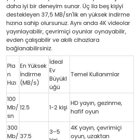
daha iyi bir deneyim sunar. Üç ila beş kişiyi
destekleyen 37,5 MB/sn'lik en yüksek indirme
hızına sahip olursunuz. Aynı anda 4K videolar
yayınlayabilir, çevrimiçi oyunlar oynayabilir,
evden çalışabilir ve akıllı cihazlara
bağlanabilirsiniz.
İdeal
Pla
En Yüksek
Ev
n
İndirme
Temel Kullanımlar
Büyükl
Hızı
(MB/s)
üğü
100
HD yayın, gezinme,
Mb/
12.5
1-2 kişi
hafif oyun
sn
300
4K yayın, çevrimiçi
3–5
Mb/
37.5
oyun, uzaktan