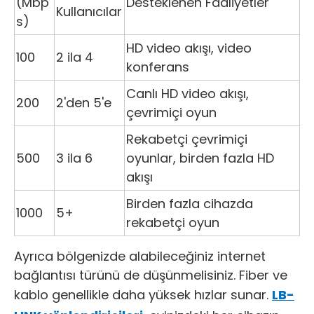
(Mbp
Desteklenen Faaliyetler
Kullanıcılar
s)
HD video akışı, video
100
2 ila 4
konferans
Canlı HD video akışı,
200
2'den 5'e
çevrimiçi oyun
Rekabetçi çevrimiçi
500
3 ila 6
oyunlar, birden fazla HD
akışı
Birden fazla cihazda
1000
5+
rekabetçi oyun
Ayrıca bölgenizde alabileceğiniz internet
bağlantısı türünü de düşünmelisiniz. Fiber ve
kablo genellikle daha yüksek hızlar sunar.
LB-