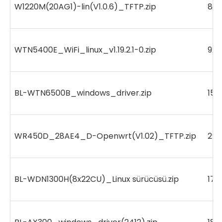
W1220M(20AG1)-lin(V1.0.6)_TFTP.zip
861
WTN5400E_WiFi_linux_v1.19.2.1-0.zip
927
BL-WTN6500B_windows_driver.zip
159
WR450D_28AE4_D-Openwrt(V1.02)_TFTP.zip
299
BL-WDN1300H(8x22CU)_Linux sürücüsü.zip
172