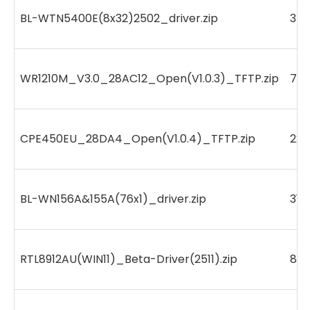
BL-WTN5400E(8x32)2502_driver.zip
342
WR1210M_V3.0_28AC12_Open(V1.0.3)_TFTP.zip
741
CPE450EU_28DA4_Open(V1.0.4)_TFTP.zip
224
BL-WN156A&155A(76x1)_driver.zip
317
RTL8912AU(WIN11)_Beta-Driver(2511).zip
87