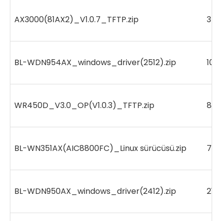
AX3000(81AX2)_V1.0.7_TFTP.zip
34
BL-WDN954AX_windows_driver(2512).zip
102
WR450D_V3.0_OP(V1.0.3)_TFTP.zip
87
BL-WN351AX(AIC8800FC)_Linux sürücüsü.zip
732
BL-WDN950AX_windows_driver(2412).zip
215