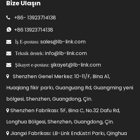
Bize Ulaşın
+86-
13923714138

+86
13923714138

sales@lb-link.com

İş E-postası:
info@lb-link.com

Teknik destek:
şikayet@lb-link.com

Şikayet e-postası:
Shenzhen Genel Merkez: 10-11/F, Bina A1,

Huaqiang fikir parkı, Guanguang Rd, Guangming yeni
bölgesi, Shenzhen, Guangdong, Çin.
Shenzhen Fabrikası: 5F, Bina C, No.32 Dafu Rd,

Longhua Bölgesi, Shenzhen, Guangdong, Çin.
Jiangxi Fabrikası: LB-Link Endüstri Parkı, Qinghua
