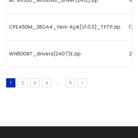
BL-AX300_windows_driver(2412).zip
187
CPE450M_28DA4_Yeni-Açık(V1.0.3)_TFTP.zip
175
WN600BT_drivers(2407)E.zip
20
1
2
3
4
...
6
»