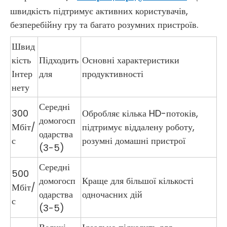
швидкість підтримує активних користувачів,
безперебійну гру та багато розумних пристроїв.
Швид
кість
Підходить
Основні характеристики
Інтер
для
продуктивності
нету
Середні
300
Обробляє кілька HD-потоків,
домогосп
Мбіт/
підтримує віддалену роботу,
одарства
с
розумні домашні пристрої
(3-5)
Середні
500
домогосп
Краще для більшої кількості
Мбіт/
одарства
одночасних дій
с
(3-5)