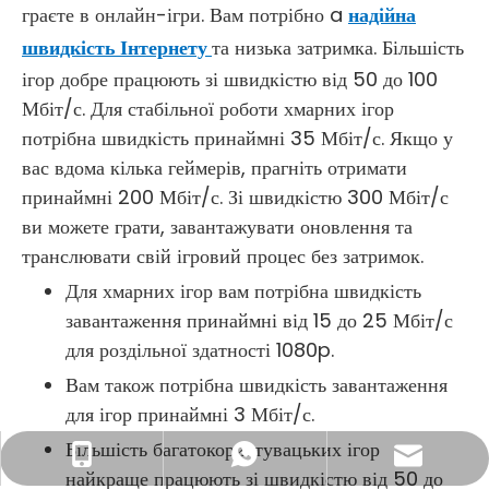
граєте в онлайн-ігри. Вам потрібно a
надійна
швидкість Інтернету
та низька затримка. Більшість
ігор добре працюють зі швидкістю від 50 до 100
Мбіт/с. Для стабільної роботи хмарних ігор
потрібна швидкість принаймні 35 Мбіт/с. Якщо у
вас вдома кілька геймерів, прагніть отримати
принаймні 200 Мбіт/с. Зі швидкістю 300 Мбіт/с
ви можете грати, завантажувати оновлення та
транслювати свій ігровий процес без затримок.
Для хмарних ігор вам потрібна швидкість
завантаження принаймні від 15 до 25 Мбіт/с
для роздільної здатності 1080p.
Вам також потрібна швидкість завантаження
для ігор принаймні 3 Мбіт/с.
Більшість багатокористувацьких ігор
Ділова електронна адреса: sales@lb-link.com
+86- 13923714138
+86 13923714138
найкраще працюють зі швидкістю від 50 до