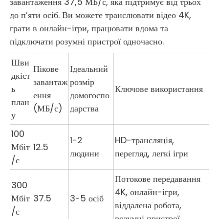
завантаження 37,5 МБ/с, яка підтримує від трьох
до п’яти осіб. Ви можете транслювати відео 4K,
грати в онлайн-ігри, працювати вдома та
підключати розумні пристрої одночасно.
Шви
Пікове
Ідеальний
дкіст
завантаж
розмір
ь
Ключове використання
ення
домогоспо
план
(МБ/с)
дарства
у
100
1-2
HD-трансляція,
Мбіт
12.5
людини
перегляд, легкі ігри
/с
Потокове передавання
300
4K, онлайн-ігри,
Мбіт
37.5
3-5 осіб
віддалена робота,
/с
розумні пристрої