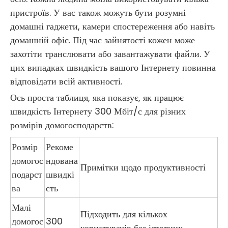
пристроїв. У вас також можуть бути розумні
домашні гаджети, камери спостереження або навіть
домашній офіс. Під час зайнятості кожен може
захотіти транслювати або завантажувати файли. У
цих випадках швидкість вашого Інтернету повинна
відповідати всій активності.
Ось проста таблиця, яка показує, як працює
швидкість Інтернету 300 Мбіт/с для різних
розмірів домогосподарств:
Розмір
Рекоме
домогос
ндована
Примітки щодо продуктивності
подарст
швидкі
ва
сть
Малі
Підходить для кількох
домогос
300
користувачів без істотних