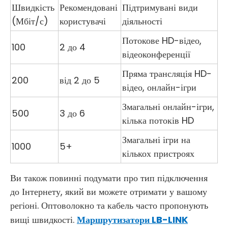
Швидкість
Рекомендовані
Підтримувані види
(Мбіт/с)
користувачі
діяльності
Потокове HD-відео,
100
2 до 4
відеоконференції
Пряма трансляція HD-
200
від 2 до 5
відео, онлайн-ігри
Змагальні онлайн-ігри,
500
3 до 6
кілька потоків HD
Змагальні ігри на
1000
5+
кількох пристроях
Ви також повинні подумати про тип підключення
до Інтернету, який ви можете отримати у вашому
регіоні. Оптоволокно та кабель часто пропонують
вищі швидкості.
Маршрутизатори LB-LINK