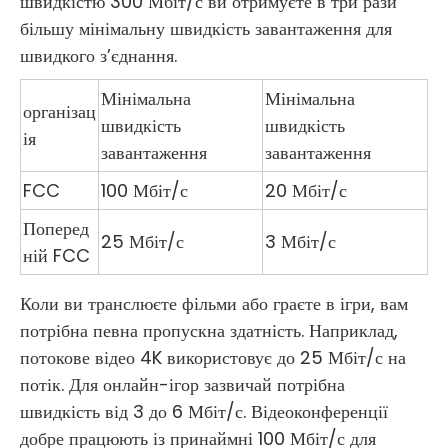
швидкістю 300 Мбіт/с ви отримуєте в три рази
більшу мінімальну швидкість завантаження для
швидкого з’єднання.
Мінімальна
Мінімальна
організац
швидкість
швидкість
ія
завантаження
завантаження
FCC
100 Мбіт/с
20 Мбіт/с
Поперед
25 Мбіт/с
3 Мбіт/с
ній FCC
Коли ви транслюєте фільми або граєте в ігри, вам
потрібна певна пропускна здатність. Наприклад,
потокове відео 4K використовує до 25 Мбіт/с на
потік. Для онлайн-ігор зазвичай потрібна
швидкість від 3 до 6 Мбіт/с. Відеоконференції
добре працюють із принаймні 100 Мбіт/с для