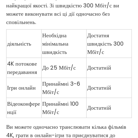
найкращої якості. Зі швидкістю 300 Мбіт/с ви
можете виконувати всі ці дії одночасно без
сповільнень.
Необхідна
Достатня
діяльність
мінімальна
швидкість 300
швидкість
Мбіт/с
4K потокове
До 25 Мбіт/с
Достатній
передавання
Принаймні 3-6
Ігри онлайн
Достатній
Мбіт/с
Відеоконфере
Принаймні 100
Достатній
нції
Мбіт/с
Ви можете одночасно транслювати кілька фільмів
4K, грати в онлайн-ігри та приєднуватися до