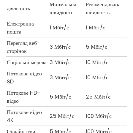
Мінімальна
Рекомендована
діяльність
швидкість
швидкість
Електронна
1 Мбіт/с
1 Мбіт/с
пошта
Перегляд веб-
3 Мбіт/с
5 Мбіт/с
сторінок
Соціальні мережі
3 Мбіт/с
10 Мбіт/с
Потокове відео
3 Мбіт/с
10 Мбіт/с
SD
Потокове HD-
5 Мбіт/с
25 Мбіт/с
відео
Потокове відео
25 Мбіт/с
100 Мбіт/с
4K
Онлайн ігри
5 Мбіт/с
100 Мбіт/с