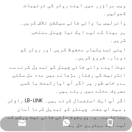
ویب براؤزر میں اپنے روٹر کی ترتیبات
کھولیں۔
وائرلیس یا وائی فائی سیکشن تلاش کریں۔
ہر بینڈ کے لیے ایک نیا چینل منتخب
کریں۔
اپنی تبدیلیاں محفوظ کریں اور روٹر کو
دوبارہ شروع کریں۔
نوٹ: اپنے وائی فائی چینل کو تبدیل کرنے سے
انٹرنیٹ کی رفتار بڑھانے میں مدد مل سکتی
ہے، خاص طور پر اگر آپ اپارٹمنٹ یا کسی
مصروف محلے میں رہتے ہیں۔
اگر آپ ایک استعمال کرتے ہیں۔
LB-LINK راؤٹر
، سیٹ اپ صفحہ چینلز کو تبدیل کرنا آسان
بناتا ہے۔ یہ پرہجوم وائی فائی نیٹ ورکس کے
کاروباری ای میل: sales@lb-link.com
+86 13923714138
+86- 13923714138
لیے ایک بہترین حل ہے۔