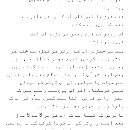
ہوتا ہے۔
نئے فون یا لیپ ٹاپ آپ کے وائی فائی سے
منسلک نہیں ہو سکتے۔
آپ روٹر کے فرم ویئر کو مزید اپ ڈیٹ
نہیں کر سکتے۔
بہت سی چیزیں آپ کے روٹر کو تیزی سے ختم کر
سکتی ہیں۔ گرمی، نمی، بجلی کے اضافے، اور
بھاری استعمال سب ایک کردار ادا کرتے ہیں۔
بعض اوقات، آپ کا راؤٹر تمام نئی وائی فائی
خصوصیات یا سیکیورٹی اپ ڈیٹس کو ہینڈل
نہیں کرسکتا۔ اگر آپ پوچھتے رہتے ہیں کہ
'میرا وائی فائی اتنا سست کیوں ہے'، تو آپ کا
ہارڈ ویئر اس کی وجہ ہو سکتا ہے۔
ماہرین کا کہنا ہے کہ آپ کو ہر 3 سے 5 سال
بعد اپنے راؤٹر کو اپ گریڈ کرنے کے بارے میں