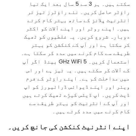
سکتے ہیں۔ ہر 3 سے 5 سال بعد ایک نیا
راؤٹر حاصل کریں۔ نئے راؤٹرز تیز تر
انٹرنیٹ پلانز کے ساتھ بہتر کام کرتے
ہیں۔ اپنے روٹر اور اپنے آلات کو اکثر
دوبارہ شروع کریں۔ یہ غلطیوں کو ٹھیک
کر سکتا ہے اور آپ کے کنکشن کو بہتر
طریقے سے کام کرنے میں مدد کر سکتا ہے۔
استعمال کریں۔
5 GHz WiFi بینڈ
اگر آپ
کے آلات کر سکتے ہیں۔ یہ تیز ہے اور اس
میں مداخلت کم ہے۔ اپنے راؤٹر کے فرم
ویئر اور اپنے ڈیوائس ڈرائیورز کو اپ
ڈیٹ کریں۔ اپ ڈیٹس کیڑے ٹھیک کرتے ہیں
اور آپ کے انٹرنیٹ کو بہتر طریقے سے
کام کرنے میں مدد کرتے ہیں۔
اپنے انٹرنیٹ کنکشن کی جانچ کریں۔