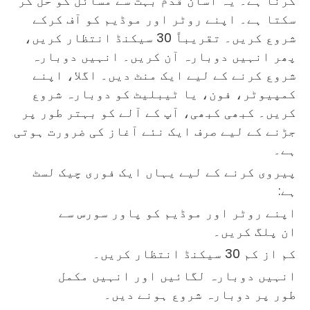
کرنا ہے۔ یہ آسان قدم بہت سے مسائل کو حل کر
سکتا ہے۔ اپنے روٹر اور موڈیم کو آف کرکے
شروع کریں۔ تقریباً 30 سیکنڈ انتظار کریں،
پھر انہیں دوبارہ آن کریں۔ انہیں دوبارہ
شروع کرنے کے لیے ایک منٹ دیں۔ اگلا، اپنے
کمپیوٹر، فون، یا ٹیبلیٹ کو دوبارہ شروع
کریں۔ کبھی کبھی، آپ کے آلے کو بہتر طور پر
جڑنے کے لیے صرف ایک نئے آغاز کی ضرورت ہوتی
ہے۔
پیروی کرنے کے لیے یہاں ایک فوری چیک لسٹ
ہے:
اپنے روٹر اور موڈیم کو پاور سورس سے
ان پلگ کریں۔
کم از کم 30 سیکنڈ انتظار کریں۔
انہیں دوبارہ لگائیں اور انہیں مکمل
طور پر دوبارہ شروع ہونے دیں۔