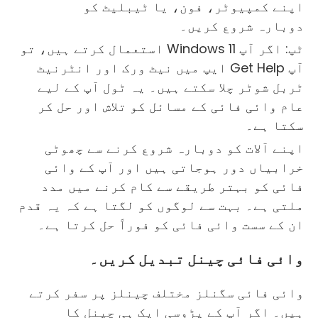
اپنے کمپیوٹر، فون، یا ٹیبلیٹ کو
دوبارہ شروع کریں۔
ٹپ: اگر آپ Windows 11 استعمال کرتے ہیں، تو
آپ Get Help ایپ میں نیٹ ورک اور انٹرنیٹ
ٹربل شوٹر چلا سکتے ہیں۔ یہ ٹول آپ کے لیے
عام وائی فائی کے مسائل کو تلاش اور حل کر
سکتا ہے۔
اپنے آلات کو دوبارہ شروع کرنے سے چھوٹی
خرابیاں دور ہوجاتی ہیں اور آپ کے وائی
فائی کو بہتر طریقے سے کام کرنے میں مدد
ملتی ہے۔ بہت سے لوگوں کو لگتا ہے کہ یہ قدم
ان کے سست وائی فائی کو فوراً حل کرتا ہے۔
وائی ​​فائی چینل تبدیل کریں۔
وائی ​​فائی سگنلز مختلف چینلز پر سفر کرتے
ہیں۔ اگر آپ کے پڑوسی ایک ہی چینل کا