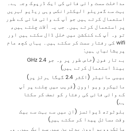
مداخلت سست وائی فائی کی ایک ڈرپوک وجہ ہے۔
بہت سے گھریلو الیکٹرانکس وہی ریڈیو لہریں
استعمال کرتے ہیں جو آپ کے وائی فائی کے طور
پر استعمال کرتے ہیں۔ جب یہ آلات چلتے ہیں،
تو وہ آپ کے کنکشن میں خلل ڈال سکتے ہیں اور
wifi کی رفتار سست کر سکتے ہیں۔ یہاں کچھ عام
پریشانیاں ہیں:
بے تار فون (خاص طور پر وہ جو 2.4 GHz
بینڈ استعمال کرتے ہیں)
بیبی مانیٹر (اکثر 2.4 گیگا ہرٹز پر)
مائیکرو ویو اوون (قریب میں چلنے پر آپ
کے وائی فائی کی رفتار کو نصف کر سکتا
ہے)
بلوٹوتھ ڈیوائسز (ان میں سے بہت سے بیک
وقت مسائل پیدا کر سکتے ہیں)
مائکروویو اوون بدترین میں سے ایک ہیں۔ وہ