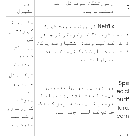
رپورٹنگ؛ موبائل ایپ
اور
t
دستیاب ہے۔
مقبول
سٹریمنگ
Netflix کی طرف سے مفت ٹول؛
کی رفتار
فاسٹ
سٹریمنگ کارکردگی کی جانچ
کی
ڈاٹ
کے لیے وقف؛ اشتہار سے پاک؛
پیمائش
کام
سادہ ایک کلک ٹیسٹ؛ صنعت
کے لیے
قابل اعتماد
بہترین
ٹیک مائل
Spe
صارفین
براؤزر پر مبنی؛ تفصیلی
ed.cl
اور
ٹیسٹ کے نتائج؛ بڑے مواد کی
oudf
چھوٹے
ترسیل کے پلیٹ فارمز کے خلاف
lare.
کاروبارو
جانچ کے لیے اچھا ہے۔
com
ں کے لیے
مفید ہے۔
ارتھ