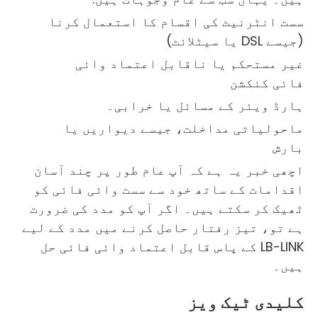
سست انٹرنیٹ کی اقسام کا استعمال کرنا
(جیسے DSL یا سیٹلائٹ)
غیر مستحکم یا ناقابل اعتماد وائی
فائی کنکشن
ہارڈ ویئر کے مسائل یا خرابی۔
ماحولیاتی مداخلت، جیسے دیواریں یا
بارش
اچھی خبر یہ ہے کہ آپ عام طور پر چند آسان
اقدامات کے ساتھ خود سے سست وائی فائی کو
ٹھیک کر سکتے ہیں۔ اگر آپ کو مدد کی ضرورت
ہے تو، تیز رفتار حاصل کرنے میں مدد کے لیے
LB-LINK کے پاس قابل اعتماد وائی فائی حل
ہیں۔
کلیدی ٹیک ویز