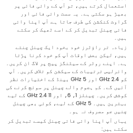
استعمال کرتے ہیں، تو آپ کے وائی فائی پر
بھیڑ ہو سکتی ہے۔ یہ سست وائی فائی اور
گراوٹ کنکشن کی طرف جاتا ہے. آپ اپنا وائی
فائی چینل تبدیل کر کے اسے ٹھیک کر سکتے
ہیں۔
زیادہ تر راؤٹرز خود بخود ایک چینل چنتے
ہیں، لیکن بعض اوقات آپ کو خود کرنا پڑتا
ہے۔ اپنے روٹر کے سیٹنگز پیج پر لاگ ان کریں۔
وائرلیس ترتیبات کے سیکشن کو تلاش کریں۔ آپ
کو 2.4 GHz اور 5 GHz بینڈ کے اختیارات نظر
آئیں گے۔ کم ہجوم والے چینل پر سوئچ کرنے کی
کوشش کریں۔ چینلز 1، 6، اور 11 2.4 GHz کے لیے
بہترین ہیں۔ 5 GHz کے لیے، کوئی بھی چینل
چنیں جو مصروف نہ ہو۔
یہاں آپ اپنا وائی فائی چینل کیسے تبدیل کر
سکتے ہیں: