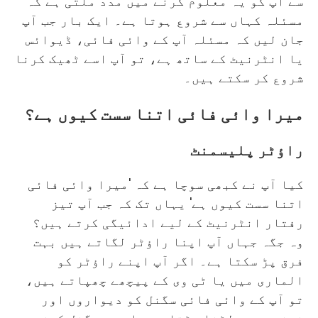
سے آپ کو یہ معلوم کرنے میں مدد ملتی ہے کہ
مسئلہ کہاں سے شروع ہوتا ہے۔ ایک بار جب آپ
جان لیں کہ مسئلہ آپ کے وائی فائی، ڈیوائس
یا انٹرنیٹ کے ساتھ ہے، تو آپ اسے ٹھیک کرنا
شروع کر سکتے ہیں۔
میرا وائی فائی اتنا سست کیوں ہے؟
راؤٹر پلیسمنٹ
کیا آپ نے کبھی سوچا ہے کہ 'میرا وائی فائی
اتنا سست کیوں ہے' یہاں تک کہ جب آپ تیز
رفتار انٹرنیٹ کے لیے ادائیگی کرتے ہیں؟
وہ جگہ جہاں آپ اپنا راؤٹر لگاتے ہیں بہت
فرق پڑ سکتا ہے۔ اگر آپ اپنے راؤٹر کو
الماری میں یا ٹی وی کے پیچھے چھپاتے ہیں،
تو آپ کے وائی فائی سگنل کو دیواروں اور