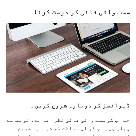
سست وائی فائی کو درست کرنا
ڈیوائسز کو دوبارہ شروع کریں۔
جب آپ کو سست وائی فائی نظر آتا ہے، تو سب سے
پہلی چیز آپ کو اپنے آلات کو دوبارہ شروع