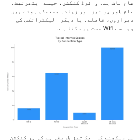
عام بات ہے۔ وائرڈ کنکشن، جیسے ایتھرنیٹ،
عام طور پر تیز اور زیادہ مستحکم ہوتے ہیں۔
دیواروں، فاصلے، یا دیگر الیکٹرانکس کی
وجہ سے Wifi سست ہو سکتا ہے۔
یہ دیکھنے کا ایک تیز طریقہ ہے کہ ہر کنکشن