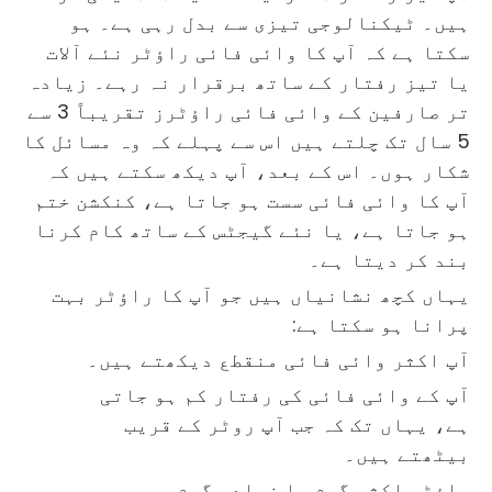
ہیں۔ ٹیکنالوجی تیزی سے بدل رہی ہے۔ ہو
سکتا ہے کہ آپ کا وائی فائی راؤٹر نئے آلات
یا تیز رفتار کے ساتھ برقرار نہ رہے۔ زیادہ
تر صارفین کے وائی فائی راؤٹرز تقریباً 3 سے
5 سال تک چلتے ہیں اس سے پہلے کہ وہ مسائل کا
شکار ہوں۔ اس کے بعد، آپ دیکھ سکتے ہیں کہ
آپ کا وائی فائی سست ہو جاتا ہے، کنکشن ختم
ہو جاتا ہے، یا نئے گیجٹس کے ساتھ کام کرنا
بند کر دیتا ہے۔
یہاں کچھ نشانیاں ہیں جو آپ کا راؤٹر بہت
پرانا ہو سکتا ہے:
آپ اکثر وائی فائی منقطع دیکھتے ہیں۔
آپ کے وائی فائی کی رفتار کم ہو جاتی
ہے، یہاں تک کہ جب آپ روٹر کے قریب
بیٹھتے ہیں۔
راؤٹر اکثر گرم یا زیادہ گرم محسوس