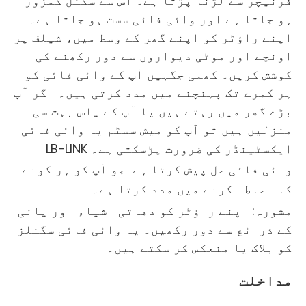
فرنیچر سے لڑنا پڑتا ہے۔ اس سے سگنل کمزور
ہو جاتا ہے اور وائی فائی سست ہو جاتا ہے۔
اپنے راؤٹر کو اپنے گھر کے وسط میں، شیلف پر
اونچے اور موٹی دیواروں سے دور رکھنے کی
کوشش کریں۔ کھلی جگہیں آپ کے وائی فائی کو
ہر کمرے تک پہنچنے میں مدد کرتی ہیں۔ اگر آپ
بڑے گھر میں رہتے ہیں یا آپ کے پاس بہت سی
منزلیں ہیں تو آپ کو میش سسٹم یا وائی فائی
ایکسٹینڈر کی ضرورت پڑسکتی ہے۔
LB-LINK
وائی فائی حل پیش کرتا ہے
جو آپ کو ہر کونے
کا احاطہ کرنے میں مدد کرتا ہے۔
مشورہ: اپنے راؤٹر کو دھاتی اشیاء اور پانی
کے ذرائع سے دور رکھیں۔ یہ وائی فائی سگنلز
کو بلاک یا منعکس کر سکتے ہیں۔
مداخلت