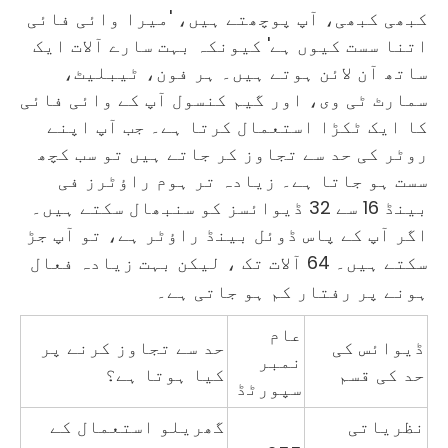
کبھی کبھی، آپ پوچھتے ہیں، 'میرا وائی فائی
اتنا سست کیوں ہے' کیونکہ بہت سارے آلات ایک
ساتھ آن لائن ہوتے ہیں۔ ہر فون، ٹیبلیٹ،
سمارٹ ٹی وی، اور گیم کنسول آپ کے وائی فائی
کا ایک ٹکڑا استعمال کرتا ہے۔ جب آپ اپنے
روٹر کی حد سے تجاوز کر جاتے ہیں تو سب کچھ
سست ہو جاتا ہے۔ زیادہ تر ہوم راؤٹرز فی
بینڈ 16 سے 32 ڈیوائسز کو سنبھال سکتے ہیں۔
اگر آپ کے پاس ڈوئل بینڈ راؤٹر ہے، تو آپ جڑ
سکتے ہیں۔
64 آلات تک
، لیکن بہت زیادہ فعال
ہونے پر رفتار کم ہو جاتی ہے۔
عام
ڈیوائس کی
حد سے تجاوز کرنے پر
نمبر
حد کی قسم
کیا ہوتا ہے؟
سپورٹڈ
نظریاتی
گھریلو استعمال کے