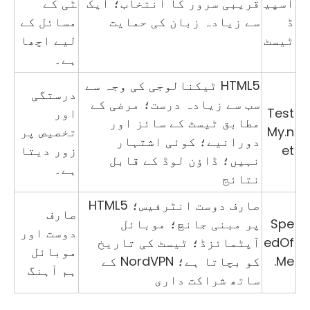
اسپی
قریبی سرور کا انتخاب؛ ایک
ٹی کے
ڈ
سے زیادہ زبان کی حمایت
مسائل کے
ٹیسٹ
لیے اچھا
ہے۔
HTML5 ٹیکنالوجی کی وجہ سے
درستگی
سب سے زیادہ درست؛ مرضی کے
Test
اور
مطابق ٹیسٹ کے سائز اور
My.n
تخصیص پر
دورانیے؛ کوئی اشتہار
et
زور دیتا
نہیں؛ ڈاؤن لوڈ کے قابل
ہے۔
نتائج
صارف دوست انٹرفیس؛ HTML5
صارف
Spe
پر مبنی جانچ؛ موبائل
دوست اور
edOf
آپٹمائزڈ؛ ٹیسٹ کی تاریخ
موبائل
.Me
کو بچاتا ہے؛ NordVPN کے
ہم آہنگ
ساتھ شراکت داری