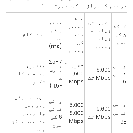
کی قسم کا موازنہ کیسے ہوتا ہے:
عام
نظریاتی
تاخی
کنکش
حقیقی
زیادہ سے
ر کی
ن کی
دنیا
استحکام
زیادہ
حد
قسم
کی
رفتار
(ms)
رفتار
7–25
وائی
تقریباً
متغیر،
9,600
(اوس
​​فائی
1,600
مداخلت کا
Mbps تک
ط
6
Mbps
شکار
~11.5)
اچھا، لیکن
وائی ​​
وائی
5,000–
پھر بھی
9,600
فائی
​​فائی
8,000
وائرلیس
Mbps تک
6 کی
Mbps
مداخلت ممکن
6E
طرح
ہے۔