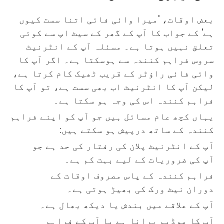
بعض اوقات، 'میرا وائی فائی اتنا سست کیوں
ہے' کے جواب کا آپ کے گھر کے سیٹ اپ سے کوئی
تعلق نہیں ہوتا ہے۔ مسئلہ آپ کے انٹرنیٹ
سروس فراہم کنندہ سے ہوسکتا ہے۔ اگر آپ کا
وائی فائی راؤٹر کے قریب ٹھیک کام کرتا ہے،
لیکن آپ کا انٹرنیٹ اب بھی سست ہے، تو آپ کا
فراہم کنندہ اس کی وجہ ہو سکتا ہے۔
یہاں کچھ عام مسائل ہیں جو آپ کو اپنے فراہم
کنندہ کے ساتھ درپیش ہو سکتے ہیں:
آپ کے انٹرنیٹ پلان کی رفتار کی حد ہے جو
آپ کی ضروریات کے لیے بہت کم ہے۔
فراہم کنندہ کے پاس مصروف اوقات کے
دوران نیٹ ورک کی بھیڑ ہوتی ہے۔
آپ کے علاقے میں بندش یا دیکھ بھال ہے۔
آپ کا موڈیم پرانا ہے یا آپ کے فراہم