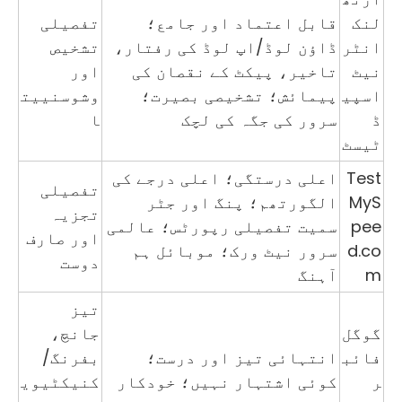
لنک
قابل اعتماد اور جامع؛
تفصیلی
انٹر
ڈاؤن لوڈ/اپ لوڈ کی رفتار،
تشخیص
نیٹ
تاخیر، پیکٹ کے نقصان کی
اور
اسپی
پیمائش؛ تشخیصی بصیرت؛
وشوسنییت
ڈ
سرور کی جگہ کی لچک
ا
ٹیسٹ
Test
اعلی درستگی؛ اعلی درجے کی
تفصیلی
MyS
الگورتھم؛ پنگ اور جٹر
تجزیہ
pee
سمیت تفصیلی رپورٹس؛ عالمی
اور صارف
d.co
سرور نیٹ ورک؛ موبائل ہم
دوست
m
آہنگ
تیز
گوگل
جانچ،
فائب
انتہائی تیز اور درست؛
بفرنگ/
ر
کوئی اشتہار نہیں؛ خودکار
کنیکٹیوی