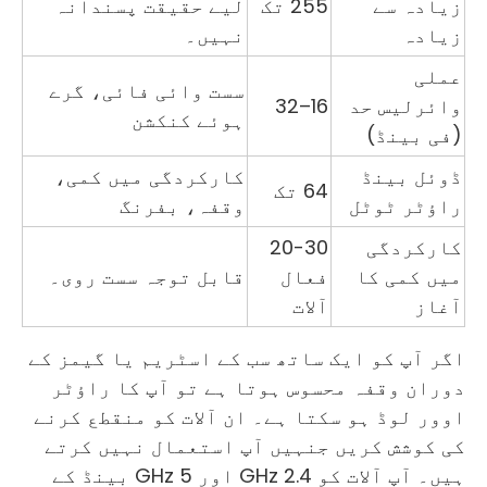
زیادہ سے
255 تک
لیے حقیقت پسندانہ
زیادہ
نہیں۔
عملی
سست وائی فائی، گرے
وائرلیس حد
16–32
ہوئے کنکشن
(فی بینڈ)
ڈوئل بینڈ
کارکردگی میں کمی،
64 تک
راؤٹر ٹوٹل
وقفہ، بفرنگ
کارکردگی
20-30
میں کمی کا
فعال
قابل توجہ سست روی۔
آغاز
آلات
اگر آپ کو ایک ساتھ سب کے اسٹریم یا گیمز کے
دوران وقفہ محسوس ہوتا ہے تو آپ کا راؤٹر
اوور لوڈ ہو سکتا ہے۔ ان آلات کو منقطع کرنے
کی کوشش کریں جنہیں آپ استعمال نہیں کرتے
ہیں۔ آپ آلات کو 2.4 GHz اور 5 GHz بینڈ کے