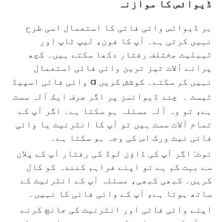
ڈیوائس کا موازنہ
ہر ڈیوائس وائی فائی کا استعمال اسی طرح
نہیں کرتی ہے۔ آپ کا فون، لیپ ٹاپ اور
ٹیبلیٹ مختلف رفتار دکھا سکتے ہیں۔ کچھ
پرانے آلات تیز ترین وائی فائی استعمال
نہیں کر سکتے۔ کوشش کریں a
وائی فائی اسپیڈ
ٹیسٹ ۔
چند ڈیوائسز پر اگر صرف ایک آلہ سست
ہے، تو وہ آلہ مسئلہ ہو سکتا ہے۔ اگر آپ کے
تمام آلات سست ہیں تو آپ کا انٹرنیٹ یا وائی
فائی نیٹ ورک اس کی وجہ ہو سکتا ہے۔
نوٹ: اگر آپ کی ڈاؤن لوڈ کی رفتار آپ کے پلان
سے بہت کم ہے تو اپنے فراہم کنندہ کو کال
کریں۔ کبھی کبھی، مسئلہ آپ کے انٹرنیٹ کے
ساتھ ہوتا ہے، آپ کے وائی فائی کا نہیں۔
اپنے وائی فائی اور انٹرنیٹ کی جانچ کرنے