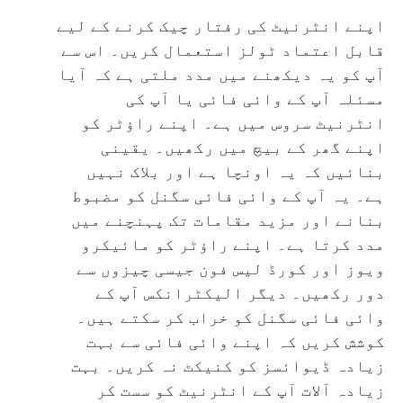
اپنے انٹرنیٹ کی رفتار چیک کرنے کے لیے
قابل اعتماد ٹولز استعمال کریں۔ اس سے
آپ کو یہ دیکھنے میں مدد ملتی ہے کہ آیا
مسئلہ آپ کے وائی فائی یا آپ کی
انٹرنیٹ سروس میں ہے۔ اپنے راؤٹر کو
اپنے گھر کے بیچ میں رکھیں۔ یقینی
بنائیں کہ یہ اونچا ہے اور بلاک نہیں
ہے۔ یہ آپ کے وائی فائی سگنل کو مضبوط
بنانے اور مزید مقامات تک پہنچنے میں
مدد کرتا ہے۔ اپنے راؤٹر کو مائیکرو
ویوز اور کورڈ لیس فون جیسی چیزوں سے
دور رکھیں۔ دیگر الیکٹرانکس آپ کے
وائی فائی سگنل کو خراب کر سکتے ہیں۔
کوشش کریں کہ اپنے وائی فائی سے بہت
زیادہ ڈیوائسز کو کنیکٹ نہ کریں۔ بہت
زیادہ آلات آپ کے انٹرنیٹ کو سست کر