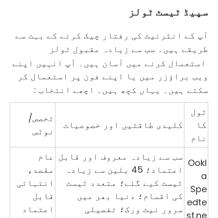
سپیڈ ٹیسٹ ٹولز
آپ کے انٹرنیٹ کی رفتار چیک کرنے کے بہت سے
طریقے ہیں۔ سب سے زیادہ
مقبول ٹولز
استعمال کرنے میں آسان ہیں۔ آپ انہیں اپنے
ویب براؤزر میں یا اپنے فون پر استعمال کر
سکتے ہیں۔ یہاں کچھ ہیں۔
اچھے انتخاب
:
ٹول
تخصص/
کا
کلیدی طاقتیں اور خصوصیات
نوٹس
نام
سب سے زیادہ معروف اور قابل
عام
Ookl
اعتماد؛ 45 بلین سے زیادہ
مقصد،
a
ٹیسٹ کیے گئے؛ متعدد ٹیسٹ
انتہائی
Spe
کی اقسام؛ دنیا بھر میں
قابل
edte
سرور نیٹ ورک؛ تفصیلی
اعتماد
st.ne