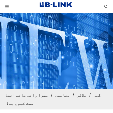
گھر
/
بلاگز
/
مضامین
/
میرا وائی فائی اتنا
سست کیوں ہے؟