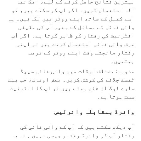
بہترین نتائج حاصل کرنے کے لیے، ایک نیا
آلہ استعمال کریں۔ اگر آپ کر سکتے ہیں، تو
اسے کیبل کے ساتھ اپنے روٹر میں لگائیں۔ یہ
وائی فائی کے مسائل کے بغیر آپ کی حقیقی
انٹرنیٹ کی رفتار کو ظاہر کرتا ہے۔ اگر آپ
صرف وائی فائی استعمال کرتے ہیں تو اپنی
رفتار جانچتے وقت اپنے روٹر کے قریب
بیٹھیں۔
مشورہ: مختلف اوقات میں وائی فائی سپیڈ
ٹیسٹ چلانے کی کوشش کریں۔ بعض اوقات، جب بہت
سارے لوگ آن لائن ہوتے ہیں تو آپ کا انٹرنیٹ
سست ہوتا ہے۔
وائرڈ بمقابلہ وائرلیس
آپ دیکھ سکتے ہیں کہ آپ کے وائی فائی کی
رفتار آپ کی وائرڈ رفتار جیسی نہیں ہے۔ یہ