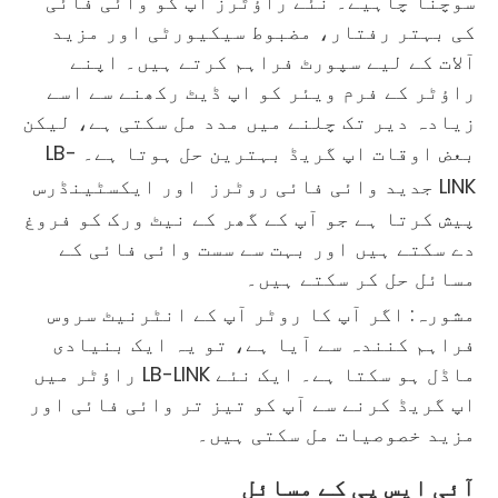
سوچنا چاہیے۔ نئے راؤٹرز آپ کو وائی فائی
کی بہتر رفتار، مضبوط سیکیورٹی اور مزید
آلات کے لیے سپورٹ فراہم کرتے ہیں۔ اپنے
راؤٹر کے فرم ویئر کو اپ ڈیٹ رکھنے سے اسے
زیادہ دیر تک چلنے میں مدد مل سکتی ہے، لیکن
بعض اوقات اپ گریڈ بہترین حل ہوتا ہے۔
LB-
LINK جدید وائی فائی روٹرز
اور ایکسٹینڈرس
پیش کرتا ہے جو آپ کے گھر کے نیٹ ورک کو فروغ
دے سکتے ہیں اور بہت سے سست وائی فائی کے
مسائل حل کر سکتے ہیں۔
مشورہ: اگر آپ کا روٹر آپ کے انٹرنیٹ سروس
فراہم کنندہ سے آیا ہے، تو یہ ایک بنیادی
ماڈل ہو سکتا ہے۔ ایک نئے LB-LINK راؤٹر میں
اپ گریڈ کرنے سے آپ کو تیز تر وائی فائی اور
مزید خصوصیات مل سکتی ہیں۔
آئی ایس پی کے مسائل