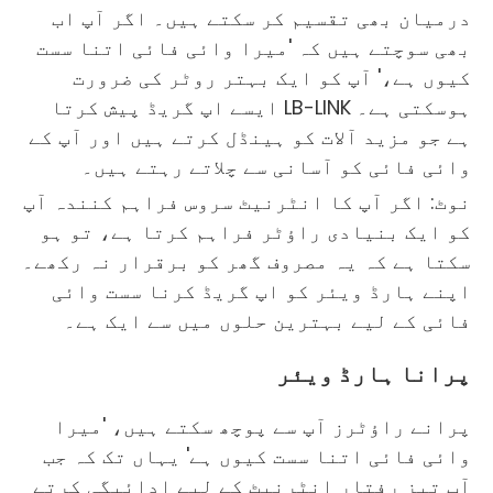
درمیان بھی تقسیم کر سکتے ہیں۔ اگر آپ اب
بھی سوچتے ہیں کہ 'میرا وائی فائی اتنا سست
کیوں ہے،' آپ کو ایک بہتر روٹر کی ضرورت
ہوسکتی ہے۔ LB-LINK ایسے اپ گریڈ پیش کرتا
ہے جو مزید آلات کو ہینڈل کرتے ہیں اور آپ کے
وائی فائی کو آسانی سے چلاتے رہتے ہیں۔
نوٹ: اگر آپ کا انٹرنیٹ سروس فراہم کنندہ آپ
کو ایک بنیادی راؤٹر فراہم کرتا ہے، تو ہو
سکتا ہے کہ یہ مصروف گھر کو برقرار نہ رکھے۔
اپنے ہارڈ ویئر کو اپ گریڈ کرنا سست وائی
فائی کے لیے بہترین حلوں میں سے ایک ہے۔
پرانا ہارڈ ویئر
پرانے راؤٹرز آپ سے پوچھ سکتے ہیں، 'میرا
وائی فائی اتنا سست کیوں ہے' یہاں تک کہ جب
آپ تیز رفتار انٹرنیٹ کے لیے ادائیگی کرتے