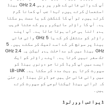
آپ کے وائی فائی کے طور پر وہی 2.4 GHz بینڈ
استعمال کرتے ہیں، لہذا جب آپ کھانا گرم
کرتے ہیں، تو آپ کا کنکشن کم یا سست ہو سکتا
ہے۔ آپ کا راؤٹر مائیکرو ویو کے جتنا قریب
ہے، اتنا ہی خراب ہوتا جاتا ہے۔ آپ اپنے
راؤٹر کو منتقل کر کے یا 5 GHz وائی فائی
بینڈ پر سوئچ کر کے اسے ٹھیک کر سکتے ہیں۔ 5
GHz بینڈ میں کم مداخلت ہے، لیکن یہ 2.4 GHz
تک سفر نہیں کرتا ہے۔ اپنے راؤٹر کو ایک
ایسے میں اپ گریڈ کرنا جو دونوں بینڈ کو
سپورٹ کرتا ہو بہت مدد کر سکتا ہے۔ LB-LINK
میں وائی فائی حل ہیں جو ڈوئل بینڈ اور حتیٰ
کہ ٹرائی بینڈ ٹیکنالوجی کو سپورٹ کرتے
ہیں۔
ڈیوائس اوورلوڈ