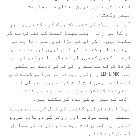
کنندہ کی تازہ ترین رفتار سے مطابقت
نہیں رکھتا۔
آپ اپنے پلان کی تفصیلات چیک کر سکتے ہیں اور
ان کا موازنہ اپنے سپیڈ ٹیسٹ کے نتائج سے کر
سکتے ہیں۔ اگر آپ کو بڑا فرق نظر آتا ہے تو
اپنے فراہم کنندہ کو کال کریں اور مدد طلب
کریں۔ کبھی کبھی، اپنے پلان یا موڈیم کو اپ
گریڈ کرنے سے سست وائی فائی ٹھیک ہو سکتی
ہے۔ LB-LINK راؤٹرز زیادہ تر فراہم کنندگان
کے ساتھ اچھی طرح کام کرتے ہیں اور آپ کے
انٹرنیٹ کنکشن سے زیادہ سے زیادہ فائدہ
اٹھانے میں آپ کی مدد کر سکتے ہیں۔
نوٹ: اپنے فراہم کنندہ کو کال کرنے سے پہلے
ہمیشہ اپنے موڈیم اور روٹر کو دوبارہ شروع
کریں۔ یہ آسان قدم بہت سے وائی فائی مسائل
کو حل کر سکتا ہے۔