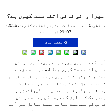
میرا وائی فائی اتنا سست کیوں ہے؟
مناظر:
0
مصنف: سائٹ ایڈیٹر اشاعت کا وقت: 2025-
07-29 اصل:
سائٹ
استفسار کرنا
آپ اکیلے نہیں پوچھ رہے ہیں، 'میرا وائی
فائی اتنا سست کیوں ہے؟'
60 فیصد سے زیادہ
دفتری کارکن
کہتے ہیں کہ سست وائی فائی ان
کا سب سے بڑا ٹیک مسئلہ ہے۔ بہت سے لوگ
پرانے ہارڈویئر، بہت زیادہ ڈیوائسز، یا
یہاں تک کہ بارش کے موسم کی وجہ سے وائی
فائی کو بہت سست بنانے جیسے مسائل نظر آتے
ہیں۔ یہاں سب سے عام وجوہات ہیں: