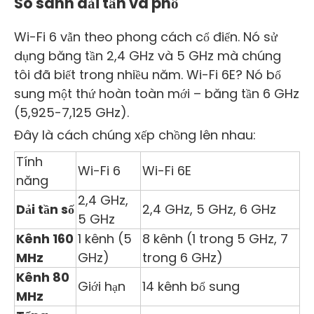
So sánh dải tần và phổ
Wi-Fi 6 vẫn theo phong cách cổ điển. Nó sử
dụng băng tần 2,4 GHz và 5 GHz mà chúng
tôi đã biết trong nhiều năm. Wi-Fi 6E? Nó bổ
sung một thứ hoàn toàn mới – băng tần 6 GHz
(5,925-7,125 GHz).
Đây là cách chúng xếp chồng lên nhau:
Tính
Wi-Fi 6
Wi-Fi 6E
năng
2,4 GHz,
Dải tần số
2,4 GHz, 5 GHz, 6 GHz
5 GHz
Kênh 160
1 kênh (5
8 kênh (1 trong 5 GHz, 7
MHz
GHz)
trong 6 GHz)
Kênh 80
Giới hạn
14 kênh bổ sung
MHz