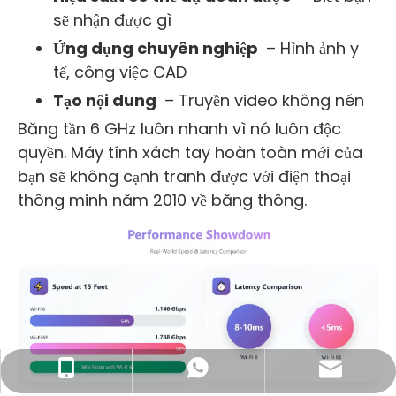
sẽ nhận được gì
Ứng dụng chuyên nghiệp
– Hình ảnh y
tế, công việc CAD
Tạo nội dung
– Truyền video không nén
Băng tần 6 GHz luôn nhanh vì nó luôn độc
quyền. Máy tính xách tay hoàn toàn mới của
bạn sẽ không cạnh tranh được với điện thoại
thông minh năm 2010 về băng thông.
Email doanh nghiệp: sales@lb-link.com
+86- 13923714138
+86 13923714138