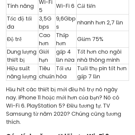
Wi-Fi
Tính năng
Wi-Fi 6
Cải tiến
5
Tốc độ tối
3,5G
9,6Gbp
nhanh hơn 2,7 lần
đa
bps
s
Cao
Thấp
Độ trễ
Giảm 75%
hơn
hơn
Dung lượng
Giới
gấp 4
Tốt hơn cho ngôi
thiết bị
hạn
lần nữa
nhà thông minh
Hiệu suất
Tiêu
Tối ưu
Tuổi thọ pin tốt hơn
năng lượng
chuẩn
hóa
gấp 7 lần
Hầu hết các thiết bị mới đều hỗ trợ nó ngày
nay. iPhone 11 hoặc mới hơn của bạn? Nó có
Wi-Fi 6. PlayStation 5? Điều tương tự. TV
Samsung từ năm 2020? Chúng cũng tương
thích.