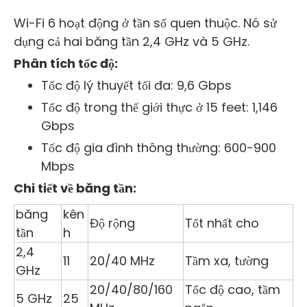
Wi-Fi 6 hoạt động ở tần số quen thuộc. Nó sử
dụng cả hai băng tần 2,4 GHz và 5 GHz.
Phân tích tốc độ:
Tốc độ lý thuyết tối đa: 9,6 Gbps
Tốc độ trong thế giới thực ở 15 feet: 1,146
Gbps
Tốc độ gia đình thông thường: 600-900
Mbps
Chi tiết về băng tần:
băng
kên
Độ rộng
Tốt nhất cho
tần
h
2,4
11
20/40 MHz
Tầm xa, tường
GHz
20/40/80/160
Tốc độ cao, tầm
5 GHz
25