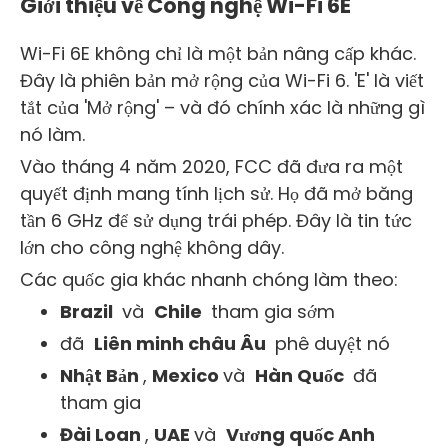
Giới thiệu về Công nghệ Wi-Fi 6E
Wi-Fi 6E không chỉ là một bản nâng cấp khác.
Đây là phiên bản mở rộng của Wi-Fi 6. 'E' là viết
tắt của 'Mở rộng' – và đó chính xác là những gì
nó làm.
Vào tháng 4 năm 2020, FCC đã đưa ra một
quyết định mang tính lịch sử. Họ đã mở băng
tần 6 GHz để sử dụng trái phép. Đây là tin tức
lớn cho công nghệ không dây.
Các quốc gia khác nhanh chóng làm theo:
Brazil
và
Chile
tham gia sớm
đã
Liên minh châu Âu
phê duyệt nó
Nhật Bản
,
Mexico
và
Hàn Quốc
đã
tham gia
Đài Loan
,
UAE
và
Vương quốc Anh