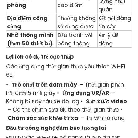
lượng nhất
phòng
cao điểm
quán
Địa điểm công
Thường không
Kết nối đáng
cộng
sử dụng được
tin cậy
Nhà thông minh
Đấu tranh với
Xử lý dễ
(hơn 50 thiết bị)
băng thông
dàng
Lợi ích có độ trễ cực thấp
Các ứng dụng thời gian thực yêu thích Wi-Fi
6E:
•
Trò ​​chơi trên đám mây
– Thời gian phản
hồi dưới 5 mili giây •
Ứng dụng VR/AR
–
Không bị say tàu xe do lag •
Sản xuất video
– Có thể chỉnh sửa 8K theo thời gian thực •
Chăm sóc sức khỏe từ xa
– Tư vấn rõ ràng
Đầu tư công nghệ đảm bảo tương lai
Đầu tư vào Wi-Fi 6E có nghĩa là bạn đã sẵn