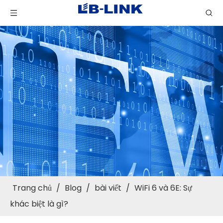
Trang chủ
/
Blog
/
bài viết
/
WiFi 6 và 6E: Sự
khác biệt là gì?