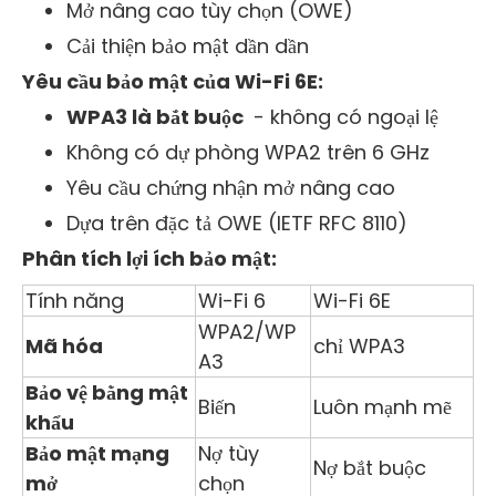
Mở nâng cao tùy chọn (OWE)
Cải thiện bảo mật dần dần
Yêu cầu bảo mật của Wi-Fi 6E:
WPA3 là bắt buộc
- không có ngoại lệ
Không có dự phòng WPA2 trên 6 GHz
Yêu cầu chứng nhận mở nâng cao
Dựa trên đặc tả OWE (IETF RFC 8110)
Phân tích lợi ích bảo mật:
Tính năng
Wi-Fi 6
Wi-Fi 6E
WPA2/WP
Mã hóa
chỉ WPA3
A3
Bảo vệ bằng mật
Biến
Luôn mạnh mẽ
khẩu
Bảo mật mạng
Nợ tùy
Nợ bắt buộc
mở
chọn