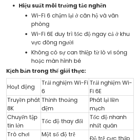
Hiệu suất môi trường tắc nghẽn
Wi-Fi 6 chậm lại ở căn hộ và văn
phòng
Wi-Fi 6E duy trì tốc độ ngay cả ở khu
vực đông người
Không có sự can thiệp từ lò vi sóng
hoặc màn hình bé
Kịch bản trong thế giới thực:
Trải nghiệm Wi-Fi
Trải nghiệm Wi-
Hoạt động
6
Fi 6E
Truyền phát
Thỉnh thoảng
Phát lại liền
8K
đệm
mạch
Chuyển tập
Tốc độ nhanh
Tốc độ thay đổi
tin lớn
nhất quán
Trò chơi
Một số độ trễ
Độ trễ cực thấp