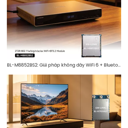
BL-M8852BS2: Giải pháp không dây WiFi 6 + Bluetooth 5.2 tất cả trong một