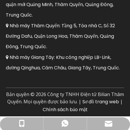
quận mới Quảng Minh, Thâm Quyến, Quảng Đông,
Trung Quốc.
Nhà máy Thâm Quyến: Tầng 5, Tòa nhà C, Số 32

Đường Dafu, Quận Long Hoa, Thâm Quyến, Quảng
Đông, Trung Quốc.
Nhà máy Giang Tây: Khu công nghiệp LB-Link,

đường Qinghua, Cám Châu, Giang Tây, Trung Quốc.
Bản quyền ©
2026
Công ty TNHH Điện tử Bilian Thâm
Quyến. Mọi quyền được bảo lưu. |
Sơ đồ trang web
|
Chính sách bảo mật
Email doanh nghiệp: sales@lb-link.com
+86- 13923714138
+86 13923714138