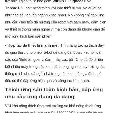
trợ nhiều giao thức bao gồm
WiFi/BT
,
Zigbee3.0
và
Thread1.3
, nó tương thích với các thiết bị mới và cũ cũng
như các tiêu chuẩn ngành khác nhau. Nó không chỉ đáp ứng
nhu cầu giao tiếp đa hướng của robot với đám mây, cảm biến
và thiết bị thông minh ngoại vi mà còn dành đủ không gian để
mở rộng kịch bản sản phẩm.
•
Hợp tác đa thiết bị mạnh mẽ
: Tính năng tương thích đầy
đủ giao thức cho phép rô-bốt dễ dàng đạt được kết nối toàn
cầu của 'thiết bị ngoại vi đám mây cục bộ'. Cho dù đó là liên
kết nhiều máy trong các kịch bản công nghiệp hay tương tác
thông minh cho cả ngôi nhà trong các kịch bản gia đình, nó
đều có thể đáp ứng hiệu quả và cộng tác liền mạch.
Thích ứng sâu toàn kịch bản, đáp ứng
nhu cầu ứng dụng đa dạng
Với khả năng thích ứng môi trường và khả năng thích ứng
kịch bản mạnh mẽ, mô-đun BL-M8922DP1 cung cấp hỗ trợ