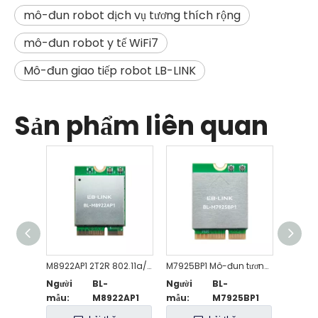
mô-đun robot dịch vụ tương thích rộng
mô-đun robot y tế WiFi7
Mô-đun giao tiếp robot LB-LINK
Sản phẩm liên quan
M8922AP1 2T2R 802.11a/b/g/n/ac/ax/be WiFi 7 + Mô-đun tương thích BT5.4
M7925BP1 Mô-đun tương thích 802.11be WiFi 7 + BT5.4 ba băng tần
Người
BL-
Người
BL-
Người
mẫu:
M8922AP1
mẫu:
M7925BP1
mẫu: