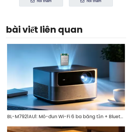
hỏi thăm
hỏi thăm
bài viết liên quan
BL-M7921AU1: Mô-đun Wi-Fi 6 ba băng tần + Bluetooth 5.4 USB 3.0 | Giải pháp không dây tốc độ cao cho thiết bị công nghiệp và IoT