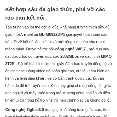
Kết hợp sâu đa giao thức, phá vỡ các
rào cản kết nối
Tập trung vào lợi thế cốt lõi của 'khả năng tương thích đầy đủ
giao thức',
mô-đun BL-M8922DP1
giải quyết hoàn toàn các
vấn đề về kết nối đa thiết bị và mở rộng kịch bản cho robot
thông minh. Được hỗ trợ bởi
công nghệ WiFi7
, mô-đun này
đạt được tốc độ truyền cực cao
2882Mbps
và cấu hình
MIMO
2T2R
. Độ trễ thấp ở mức mili giây đảm bảo truyền đồng bộ và
ổn định các luồng video độ phân giải cao, dữ liệu cảm biến đa
kênh và lệnh điều khiển, về cơ bản tránh được các lỗi vận
hành do độ trễ truyền dẫn. Điều này giúp cho sự cộng tác giữa
con người và máy móc trong môi trường công nghiệp và điều
khiển từ xa trong hỗ trợ y tế trở nên chính xác và không có lỗi.
Công nghệ Zigbee3.0
mang lại khả năng tương tác cao, tích
hợp 6 loại giao thức và hỗ trợ kết nối liên thông của hơn 130