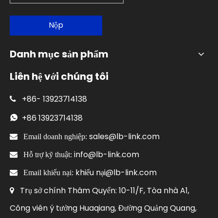
Nộp
Danh mục sản phẩm
Liên hệ với chúng tôi
+86-
13923714138

+86
13923714138

sales@lb-link.com

Email doanh nghiệp:
info@lb-link.com

Hỗ trợ kỹ thuật:
khiếu nại@lb-link.com

Email khiếu nại:
Trụ sở chính Thâm Quyến: 10-11/F, Tòa nhà A1,

Công viên ý tưởng Huaqiang, Đường Quảng Quang,