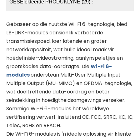
GESElekteerde PRODUKLYNE (29)：
Gebaseer op die nuutste Wi-Fi 6-tegnologie, bied
LB-LINK-modules aansienlik verbeterde
transmissiespoed, laer latensie en groter
netwerkkapasiteit, wat hulle ideaal maak vir
hoëdefinisie-videostroming, aanlynspeletjies en
grootskaalse data-oordragte. Die
Wi-Fi 6-
modules
ondersteun Multi-User Multiple Input
Multiple Output (MU-MIMO) en OFDMA-tegnologie,
wat doeltreffende data-oordrag en beter
seindekking in hoëdigtheidsomgewings verseker.
Sommige Wi-Fi 6-modules het wêreldwye
sertifisering verwerf, insluitend CE, FCC, SRRC, KC, IC,
Telec, RoHS en REACH.
Die Wi-Fi 6-modules is 'n ideale oplossing vir kliënte