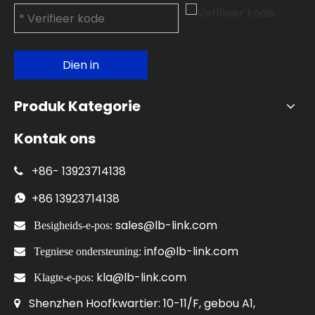
Dien in
Produk Kategorie
Kontak ons
+86-
13923714138

+86
13923714138

sales@lb-link.com

Besigheids-e-pos:
info@lb-link.com

Tegniese ondersteuning:
kla@lb-link.com

Klagte-e-pos:
Shenzhen Hoofkwartier: 10-11/F, gebou A1,
