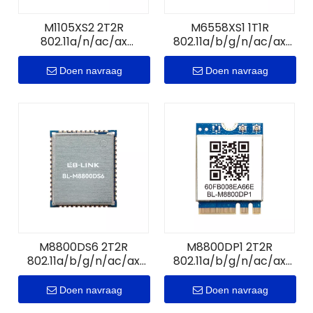
M1105XS2 2T2R
M6558XS1 1T1R
802.11a/n/ac/ax
802.11a/b/g/n/ac/ax
WiFi6+GNSS-module
WiFi6+B5.0-module
Doen navraag
Doen navraag
M8800DS6 2T2R
M8800DP1 2T2R
802.11a/b/g/n/ac/ax
802.11a/b/g/n/ac/ax
WiFi6+B5.4-module
WiFi6+B5.4-module
Doen navraag
Doen navraag