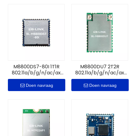
M8800DS7-80I 1T1R
M8800DU7 2T2R
802.11a/b/g/n/ac/ax
802.11a/b/g/n/ac/ax
WiFi+B5.4-module
WiFi+B5.4-module
Doen navraag
Doen navraag