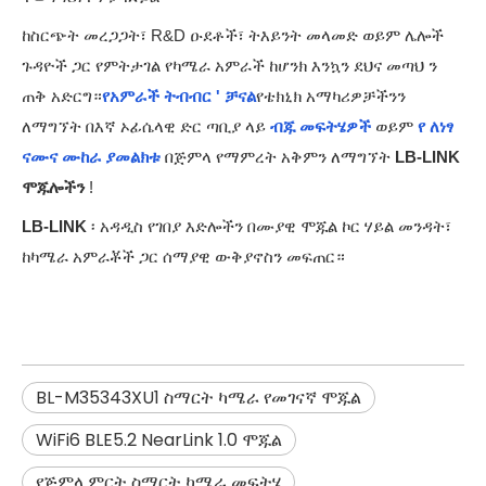
ከስርጭት መረጋጋት፣ R&D ዑደቶች፣ ትእይንት መላመድ ወይም ሌሎች
ጉዳዮች ጋር የምትታገል የካሜራ አምራች ከሆንክ እንኳን ደህና መጣህ ን
ጠቅ አድርግ።
የአምራች ትብብር ' ቻናል
የቴክኒክ አማካሪዎቻችንን
ለማግኘት በእኛ ኦፊሴላዊ ድር ጣቢያ ላይ
ብጁ መፍትሄዎች
ወይም
የ ለነፃ
ናሙና ሙከራ ያመልክቱ
በጅምላ የማምረት አቅምን ለማግኘት
LB-LINK
ሞጁሎችን
!
LB-LINK
፡ አዳዲስ የገበያ እድሎችን በሙያዊ ሞጁል ኮር ሃይል መንዳት፣
ከካሜራ አምራቾች ጋር ሰማያዊ ውቅያኖስን መፍጠር።
BL-M35343XU1 ስማርት ካሜራ የመገናኛ ሞጁል
WiFi6 BLE5.2 NearLink 1.0 ሞጁል
የጅምላ ምርት ስማርት ካሜራ መፍትሄ