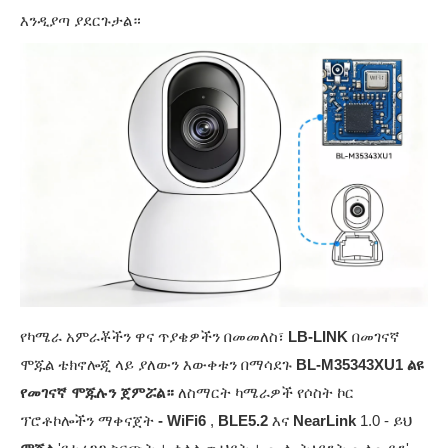
እንዲያጣ ያደርጉታል።
የካሜራ አምራቾችን ዋና ጥያቄዎችን በመመለስ፣
LB-LINK
በመገናኛ
ሞጁል ቴክኖሎጂ ላይ ያለውን እውቀቱን በማሳደጉ
BL-M35343XU1 ልዩ
የመገናኛ ሞጁሉን ጀምሯል።
ለስማርት ካሜራዎች የሶስት ኮር
ፕሮቶኮሎችን ማቀናጀት
- WiFi6
,
BLE5.2
እና
NearLink
1.0 - ይህ