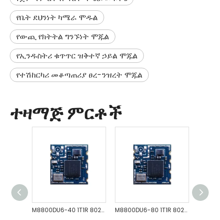
የቤት ደህንነት ካሜራ ሞዱል
የውጪ የክትትል ግንኙነት ሞጁል
የኢንዱስትሪ ቁጥጥር ዝቅተኛ ኃይል ሞጁል
የተሽከርካሪ መቆጣጠሪያ ፀረ-ንዝረት ሞጁል
ተዛማጅ ምርቶች
M8800DU6-40 1T1R 802.11a/b/g/n/ac/ax WiFi 6+B5.4 ሞጁል
M8800DU6-80 1T1R 802.11a/b/g/n/ac/ax WiFi 6+B5.4 ሞጁል