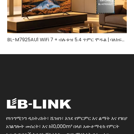
BL-M7925AU1 WiFi 7 + ብሉቱዝ 5.4 ጥምር ሞዱል | ባለከፍተኛ ፍጥነት ባለሶስት ባንድ ገመድ አልባ መፍትሄ
የጓንግሚንግ ዲስትሪክት፣ ሼንዘን፣ እንደ የምርምር እና ልማት እና የገበያ
አገልግሎት መሰረት፣ እና ከ10,000m² በላይ አውቶማቲክ የምርት