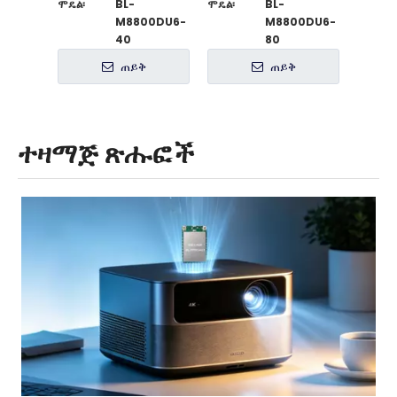
ሞዴል፡
BL-
ሞዴል፡
BL-
ሞዴል፡
M8800DU6-
M8800DU6-
40
80
ጠይቅ
ጠይቅ
ተዛማጅ ጽሑፎች