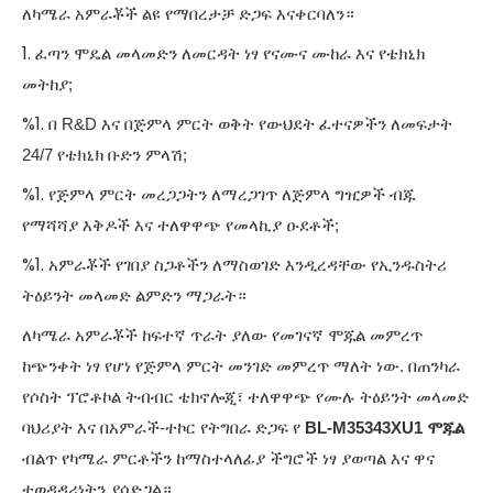
ለካሜራ አምራቾች ልዩ የማበረታቻ ድጋፍ እናቀርባለን።
1.
ፈጣን ሞዴል መላመድን ለመርዳት ነፃ የናሙና ሙከራ እና የቴክኒክ
መትከያ;
%1.
በ R&D እና በጅምላ ምርት ወቅት የውህደት ፈተናዎችን ለመፍታት
24/7 የቴክኒክ ቡድን ምላሽ;
%1.
የጅምላ ምርት መረጋጋትን ለማረጋገጥ ለጅምላ ግዢዎች ብጁ
የማሻሻያ እቅዶች እና ተለዋዋጭ የመላኪያ ዑደቶች;
%1.
አምራቾች የገበያ ስጋቶችን ለማስወገድ እንዲረዳቸው የኢንዱስትሪ
ትዕይንት መላመድ ልምድን ማጋራት።
ለካሜራ አምራቾች ከፍተኛ ጥራት ያለው የመገናኛ ሞጁል መምረጥ
ከጭንቀት ነፃ የሆነ የጅምላ ምርት መንገድ መምረጥ ማለት ነው. በጠንካራ
የሶስት ፕሮቶኮል ትብብር ቴክኖሎጂ፣ ተለዋዋጭ የሙሉ ትዕይንት መላመድ
ባህሪያት እና በአምራች-ተኮር የትግበራ ድጋፍ የ
BL-M35343XU1 ሞጁል
ብልጥ የካሜራ ምርቶችን ከማስተላለፊያ ችግሮች ነፃ ያወጣል እና ዋና
ተወዳዳሪነትን ያሳድጋል።