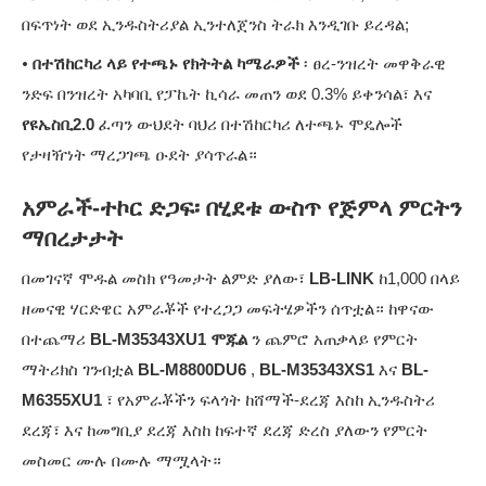
በፍጥነት ወደ ኢንዱስትሪያል ኢንተለጀንስ ትራክ እንዲገቡ ይረዳል;
•
በተሽከርካሪ ላይ የተጫኑ የክትትል ካሜራዎች
፡ ፀረ-ንዝረት መዋቅራዊ
ንድፍ በንዝረት አካባቢ የፓኬት ኪሳራ መጠን ወደ 0.3% ይቀንሳል፣ እና
የዩኤስቢ2.0
ፈጣን ውህደት ባህሪ በተሽከርካሪ ለተጫኑ ሞዴሎች
የታዛዥነት ማረጋገጫ ዑደት ያሳጥራል።
አምራች-ተኮር ድጋፍ፡ በሂደቱ ውስጥ የጅምላ ምርትን
ማበረታታት
በመገናኛ ሞዱል መስክ የዓመታት ልምድ ያለው፣
LB-LINK
ከ1,000 በላይ
ዘመናዊ ሃርድዌር አምራቾች የተረጋጋ መፍትሄዎችን ሰጥቷል። ከዋናው
በተጨማሪ
BL-M35343XU1 ሞጁል
ን ጨምሮ አጠቃላይ የምርት
ማትሪክስ ገንብቷል
BL-M8800DU6
,
BL-M35343XS1
እና
BL-
M6355XU1
፣ የአምራቾችን ፍላጎት ከሸማች-ደረጃ እስከ ኢንዱስትሪ
ደረጃ፣ እና ከመግቢያ ደረጃ እስከ ከፍተኛ ደረጃ ድረስ ያለውን የምርት
መስመር ሙሉ በሙሉ ማሟላት።