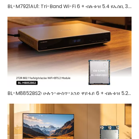
BL-M7921AU1: Tri-Band Wi-Fi 6 + ብሉቱዝ 5.4 ዩኤስቢ 3.0 ሞጁል | ለአይኦቲ እና የኢንዱስትሪ መሳሪያዎች ባለከፍተኛ ፍጥነት ሽቦ አልባ መፍትሄ
BL-M8852BS2፡ ሁሉን-ውስጥ-አንድ ዋይፋይ 6 + ብሉቱዝ 5.2 ገመድ አልባ መፍትሄ