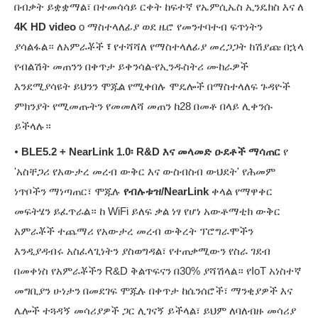
በብቃት ይቋቋማል፣ በተመሳሳይ ርቀት ከፍተኛ የኤምሲኤስ ኢንዴክስ እና ለ
4K HD video
o ማስተላለፊያ ወደ ዜሮ የመንተባተብ ፍጥነትን
ያሳልፋል። ለአምራቾች
፣
የተሻሻለ የማስተላለፊያ መረጋጋት ከሽያጩ በኋላ
የብልሽት መጠንን በቀጥታ ይቀንሳል-የኢንዱስትሪ ሙከራዎች
እንደሚያሳዩት ይህንን ሞጁል የሚቀበሉ ሞዴሎች በማስተላለፍ ጉዳዮች
ምክንያት የሚመጡትን የመመለሻ መጠን ከ28 በመቶ በላይ ሊቀንሱ
ይችላሉ።
•
BLE5.2 + NearLink 1.0፡ R&D እና መላመድ ዑደቶች ማሳጠር
የ
'አስቸጋሪ የአውታረ መረብ ውቅር እና ውስብስብ ውህደት' የሕመም
ነጥቦችን ማነጣጠር፣ ሞጁሉ
የብሉቱዝ/NearLink
ቀላል የማዋቀር
መፍትሄን ይፈጥራል። ከ WiFi ይለፍ ቃል ነፃ የሆነ አውቶማቲክ ውቅር
አምራቾች ተጨማሪ የአውታረ መረብ ውቅረት ፕሮግራሞችን
እንዲያዳብሩ አስፈላጊነትን ያስወግዳል፣ የተጠቃሚውን የስራ ገደብ
በመቀነስ የአምራቾችን R&D ቅልጥፍናን በ30% ያሻሽላል። የIoT አነስተኛ
መግቢያን ሁነታን በመደገፍ ሞጁሉ በቀጥታ ከሴንሰሮች፣ ማንቂያዎች እና
ሌሎች ተጓዳኝ መሳሪያዎች ጋር ሊገናኝ ይችላል፣ ይህም ለባለብዙ መሳሪያ