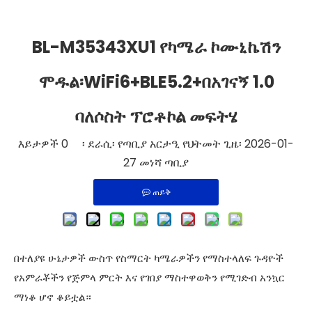
BL-M35343XU1 የካሜራ ኮሙኒኬሽን
ሞዱል፡WiFi6+BLE5.2+በአገናኝ 1.0
ባለሶስት ፕሮቶኮል መፍትሄ
እይታዎች
0
፡ ደራሲ፡ የጣቢያ አርታዒ የህትመት ጊዜ፡ 2026-01-
27 መነሻ
ጣቢያ
ጠይቅ
በተለያዩ ሁኔታዎች ውስጥ የስማርት ካሜራዎችን የማስተላለፍ ጉዳዮች
የአምራቾችን የጅምላ ምርት እና የገበያ ማስተዋወቅን የሚገድብ አንኳር
ማነቆ ሆኖ ቆይቷል።