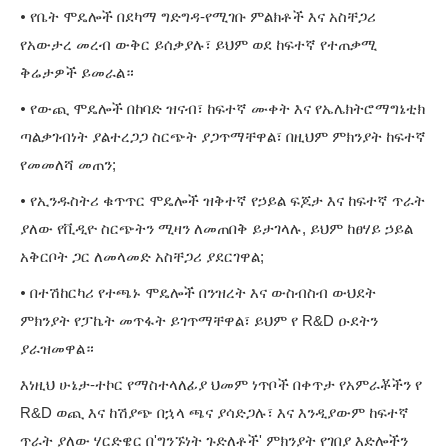
•
የቤት ሞዴሎች በደካማ ግድግዳ-የሚገቡ ምልክቶች እና አስቸጋሪ
የአውታረ መረብ ውቅር ይሰቃያሉ፣ ይህም ወደ ከፍተኛ የተጠቃሚ
ቅሬታዎች ይመራል።
•
የውጪ ሞዴሎች በከባድ ዝናብ፣ ከፍተኛ ሙቀት እና የኤሌክትሮማግኔቲክ
ጣልቃገብነት ያልተረጋጋ ስርጭት ያጋጥማቸዋል፣ በዚህም ምክንያት ከፍተኛ
የመመለሻ መጠን;
•
የኢንዱስትሪ ቁጥጥር ሞዴሎች ዝቅተኛ የኃይል ፍጆታ እና ከፍተኛ ጥራት
ያለው የቪዲዮ ስርጭትን ሚዛን ለመጠበቅ ይታገላሉ, ይህም ከፀሃይ ኃይል
አቅርቦት ጋር ለመላመድ አስቸጋሪ ያደርገዋል;
•
በተሽከርካሪ የተጫኑ ሞዴሎች በንዝረት እና ውስብስብ ውህደት
ምክንያት የፓኬት መጥፋት ይገጥማቸዋል፣ ይህም የ R&D ዑደትን
ያራዝመዋል።
እነዚህ ሁኔታ-ተኮር የማስተላለፊያ ህመም ነጥቦች በቀጥታ የአምራቾችን የ
R&D ወጪ እና ከሽያጭ በኋላ ጫና ያሳድጋሉ፣ እና እንዲያውም ከፍተኛ
ጥራት ያለው ሃርድዌር በ'ግንኙነት ጉድለቶች' ምክንያት የገበያ እድሎችን