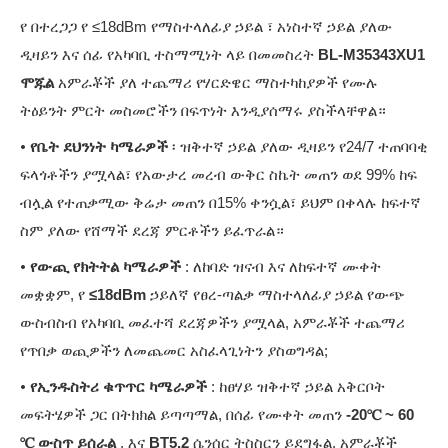
የ በተረጋጋ የ ≤18dBm የማስተላለፊያ ኃይል ፣ አነስተኛ ኃይል ያለው
ዲዛይን እና ሰፊ የአካባቢ ተስማሚነት ላይ በመመስረት
BL-M35343XU1
ሞጁል
አምራቾች ያለ ተጨማሪ የሃርድዌር ማስተካከያዎች የሙሉ
ትዕይንት ምርት መስመሮችን በፍጥነት እንዲያሰማሩ ያስችላቸዋል።
•
የቤት ደህንነት ካሜራዎች
፡ ዝቅተኛ ኃይል ያለው ዲዛይን የ24/7 ተጠባባቂ
ፍላጎቶችን ያሟላል፣ የአውታረ መረብ ውቅር ስኬት መጠን ወደ 99% ከፍ
ብሏል የተጠቃሚው ቅሬታ መጠን በ15% ቀንሷል፣ ይህም በቀላሉ ከፍተኛ
ስም ያለው የሸማች ደረጃ ምርቶችን ይፈጥራል።
•
የውጪ የክትትል ካሜራዎች
: ለከባድ ዝናብ እና ለከፍተኛ ሙቀት
መቋቋም, የ
≤18dBm
ኃይለኛ የፀረ-ጣልቃ ማስተላለፊያ ኃይል የውጭ
ውስብስብ የአካባቢ መፈተሻ ደረጃዎችን ያሟላል, አምራቾች ተጨማሪ
የጥበቃ ወጪዎችን ለመጨመር አስፈላጊነትን ያስወግዳል;
•
የኢንዱስትሪ ቁጥጥር ካሜራዎች
: ከፀሃይ ዝቅተኛ ኃይል አቅርቦት
መፍትሄዎች ጋር በትክክል ይጣጣማል, በሰፊ የሙቀት መጠን
-20℃ ~ 60
℃ ውስጥ ይሰራል
, እና
BT5.2
ሴንሰር ትስስርን ይደግፋል, አምራቾች