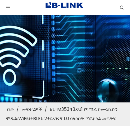
ቤት
/
መፍትሄዎች
/
BL-M35343XU1 የካሜራ ኮሙኒኬሽን
ሞዱል፡WiFi6+BLE5.2+በአገናኝ 1.0 ባለሶስት ፕሮቶኮል መፍትሄ