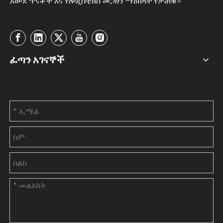
አውደ ጥናቶች እና የሎጂስቲክስ መጋዘን ማዕከላት የታጠቁ።
ፈጣን አገናኞች
ያግኙን