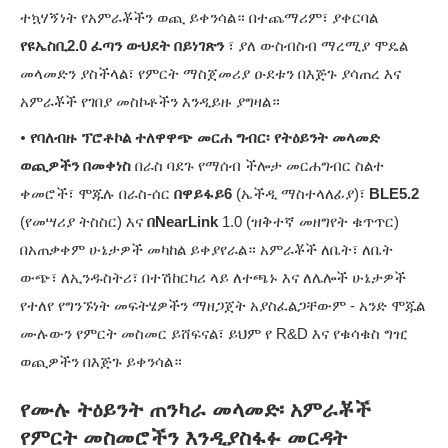
ተኳሃኝነት የአምራቾችን ወጪ ይቀንሳል። በተጨማሪም፣ ያቀርባል
የዩኤስቢ2.0 ፈጣን ውህደት በይነገጽን
፣ ያለ ውስብስብ ማረሚያ ሞዴል
መላመድን ያስችላል፣ የምርት ማስጀመሪያ ዑደቱን በእጅጉ ያሳጠረ እና
አምራቾች የገበያ መስኮቶችን እንዲይዙ ያግዛል።
•
የባለብዙ ፕሮቶኮል ተለዋዋጭ መርሐ ግብር፡ የትዕይንት መላመድ
ወጪዎችን በመቀነስ
በራስ ባደጉ የማሰብ ችሎታ መርሐግብር ስልተ
ቀመሮች፣ ሞጁሉ በራስ-ሰር
በዋይፋይ6
(ኤችዲ ማስተላለፊያ)፣
BLE5.2
(የመሣሪያ ትስስር) እና
በNearLink
1.0 (ዝቅተኛ መዘግየት ቁጥጥር)
በአጠቃቀም ሁኔታዎች መካከል ይቀያየራል። አምራቾች ለቤት፣ ለቤት
ውጭ፣ ለኢንዱስትሪ፣ በተሽከርካሪ ላይ ለተጫኑ እና ለሌሎች ሁኔታዎች
የተለየ የግንኙነት መፍትሄዎችን ማዘጋጀት አያስፈልጋቸውም - አንድ ሞጁል
ሙሉውን የምርት መስመር ይሸፍናል፣ ይህም የ R&D እና የቁሳቁስ ግዢ
ወጪዎችን በእጅጉ ይቀንሳል።
የሙሉ ትዕይንት ጠንካራ መላመድ፡ አምራቾች
የምርት መስመሮችን እንዲያስፋፉ መርዳት