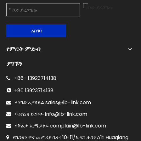
አስገባ
የምርት ምድብ
ያግኙን
+86-
13923714138

+86
13923714138

sales@lb-link.com

የንግድ ኢሜይል
info@lb-link.com

የቴክኒክ ድጋፍ፡-
complain@lb-link.com

የቅሬታ ኢሜይል፡-
የሼንዘን ዋና መሥሪያ ቤት፡ 10-11/ኤፍ፣ ሕንፃ A1፣ Huaqiang
