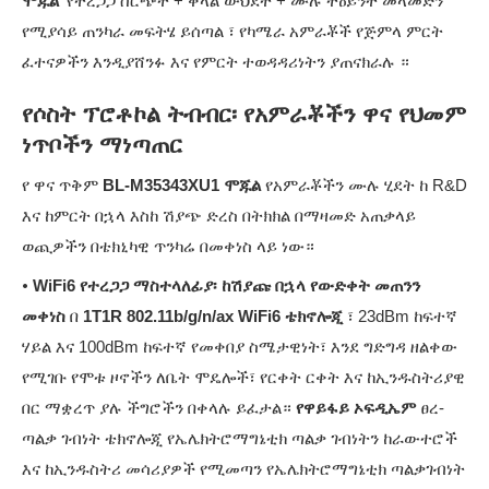
ሞጁል
'የተረጋጋ ስርጭት + ቀላል ውህደት + ሙሉ ትዕይንት መላመድን'
የሚያሳይ ጠንካራ መፍትሄ ይሰጣል ፣ የካሜራ አምራቾች የጅምላ ምርት
ፈተናዎችን እንዲያሸንፉ እና የምርት ተወዳዳሪነትን ያጠናክራሉ ።
የሶስት ፕሮቶኮል ትብብር፡ የአምራቾችን ዋና የህመም
ነጥቦችን ማነጣጠር
የ ዋና ጥቅም
BL-M35343XU1 ሞጁል
የአምራቾችን ሙሉ ሂደት ከ R&D
እና ከምርት በኋላ እስከ ሽያጭ ድረስ በትክክል በማዛመድ አጠቃላይ
ወጪዎችን በቴክኒካዊ ጥንካሬ በመቀነስ ላይ ነው።
•
WiFi6 የተረጋጋ ማስተላለፊያ፡ ከሽያጩ በኋላ የውድቀት መጠንን
መቀነስ
በ
1T1R 802.11b/g/n/ax WiFi6 ቴክኖሎጂ
፣ 23dBm ከፍተኛ
ሃይል እና 100dBm ከፍተኛ የመቀበያ ስሜታዊነት፣ እንደ ግድግዳ ዘልቀው
የሚገቡ የሞቱ ዞኖችን ለቤት ሞዴሎች፣ የርቀት ርቀት እና ከኢንዱስትሪያዊ
በር ማቋረጥ ያሉ ችግሮችን በቀላሉ ይፈታል።
የዋይፋይ ኦፍዲኤም
ፀረ-
ጣልቃ ገብነት ቴክኖሎጂ የኤሌክትሮማግኔቲክ ጣልቃ ገብነትን ከራውተሮች
እና ከኢንዱስትሪ መሳሪያዎች የሚመጣን የኤሌክትሮማግኔቲክ ጣልቃገብነት