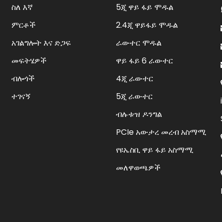
ስለ እኛ
5ጂ ዋይ ፋይ ሞዱል
ምርቶች
2.4ጂ ዋይፋይ ሞዱል
አገልግሎት እና ድጋፍ
ራውተር ሞዱል
መፍትሄዎች
ዋይ ፋይ 6 ራውተር
ብሎጎች
4ጂ ራውተር
ተገናኝ
5ጂ ራውተር
ብሉቱዝ ዶንግል
PCIe አውታረ መረብ አስማሚ
የዩኤስቢ ዋይ ፋይ አስማሚ
መለዋወጫዎች