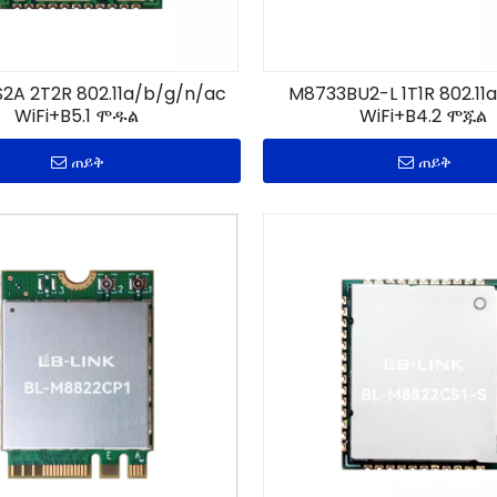
2A 2T2R 802.11a/b/g/n/ac
M8733BU2-L 1T1R 802.11
WiFi+B5.1 ሞዱል
WiFi+B4.2 ሞጁል
ጠይቅ
ጠይቅ