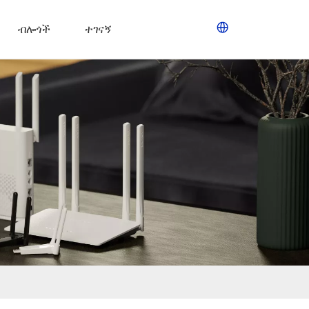
ብሎጎች
ተገናኝ