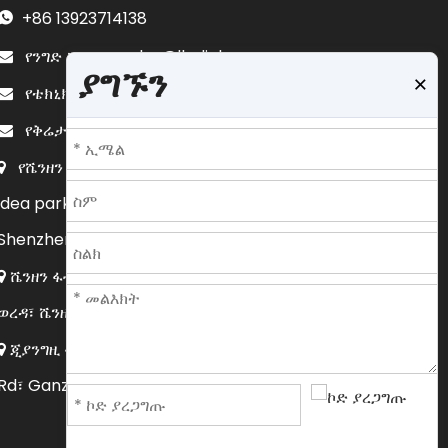
+86
13923714138

sales@lb-link.com

የንግድ ኢሜይል
ያግኙን
×
info@lb-link.com

የቴክኒክ ድጋፍ፡-
complain@lb-link.com

የቅሬታ ኢሜይል፡-
የሼንዘን ዋና መሥሪያ ቤት፡ 10-11/ኤፍ፣ ሕንፃ A1፣ Huaqiang

idea park፣ Guanguang Rd፣ Guangming new district,
Shenzhen, Guangdong, China.
ሼንዘን ፋብሪካ፡ 5ኤፍ፣ ህንፃ ሲ፣ ቁጥር 32 ዳፉ ራድ፣ ሎንግሁዋ

ወረዳ፣ ሼንዘን፣ ጓንግዶንግ፣ ቻይና።
ጂያንግዚ ፋብሪካ፡ LB-ሊንክ ኢንዱስትሪያል ፓርክ፣ Qinghua

Rd፣ Ganzhou፣ Jiangxi፣ China