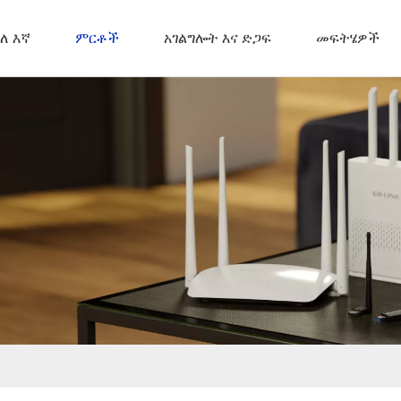
ለ እኛ
ምርቶች
አገልግሎት እና ድጋፍ
መፍትሄዎች