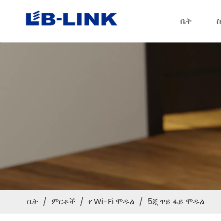
ቤት
ስ
ቤት
/
ምርቶች
/
የ Wi-Fi ሞዱል
/
5ጂ ዋይ ፋይ ሞዱል