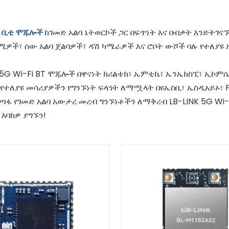
ይ ቢቲ ሞጁሎች
ከገመድ አልባ ኔትወርኮች ጋር በፍጥነት እና በብቃት እንድትገ
ሚዎች፣ ሰው አልባ ጀልባዎች፣ ዳሽ ካሜራዎች እና ሮቦት ውሾች ባሉ የተለያዩ 
s 5G Wi-Fi BT ሞጁሎች በዋናነት ከሪልቴክ፣ ኤምቲኬ፣ ኤንኤክስፒ፣ ኢኮም
የተለያዩ መሳሪያዎችን የግንኙነት ፍላጎት ለማሟላት በዩኤስቢ፣ ኤስዲአይኦ፣ P
ልጣፋ የገመድ አልባ አውታረ መረብ ግንኙነቶችን ለማቅረብ LB-LINK 5G Wi
እባክዎ ያግኙን!