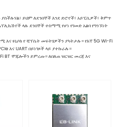
ናኙ ያስችሉሃል፣ ይህም ለደንበኞች እንደ ድሮኖች፣ አይፒሲዎች፣ ቅምጥ
አፕሊኬሽኖች ላሉ ደንበኞች ተስማሚ የሆነ የገመድ አልባ የግንኙነት
ሴሚ እና ዩኒሶክ የ ቺፕሴት መፍትሄዎችን ያካትታሉ። የእኛ 5G Wi-Fi
CIe እና UART በይነገጾች ላይ ያተኩራሉ።
-Fi BT ሞጁሎችን ይምረጡ። ለበለጠ ዝርዝር መረጃ እና