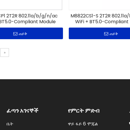
1 2T2R 802.11a/b/g/n/ac
M8822CS1-S 2T2R 802.11a
 BT5.0-Compliant Module
WiFi + BT5.0-Compliant
ጠይቅ
ጠይቅ
»
ፈጣን አገናኞች
የምርት ምድብ
ቤት
ዋይ ፋይ 6 ሞጁል