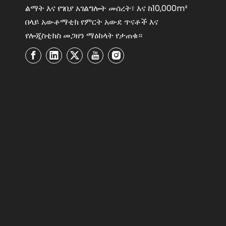
ልማት እና የገበያ አገልግሎት መሰረት፣ እና ከ10,000m²
በላይ አውቶማቲክ የምርት አውደ ጥናቶች እና
የሎጂስቲክስ መጋዘን ማዕከላት የታጠቁ።