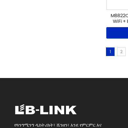
M8822CP
WiFi +
1
2
የጓንግሚንግ ዲስትሪክት፣ ሼንዘን፣ እንደ የምርምር እና