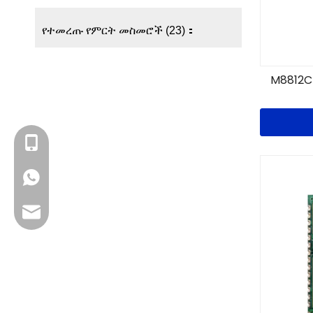
የተመረጡ የምርት መስመሮች (23)：
M8812CU
+ 13923714138
+86 13923714138
የንግድ ኢሜይል፡ sales@lb-link.com
የቴክኒክ ድጋፍ: info@lb-link.com
የቅሬታ ኢሜይል፡ complain@lb-link.com