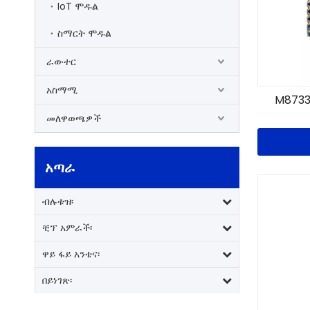
IoT ሞዱል
ስማርት ሞዱል
ራውተር
አስማሚ
M8733B
መለዋወጫዎች
አጣራ
ብሉቱዝ፡
ቺፕ አምራች፡
ዋይ ፋይ አንቴና፡
በይነገጽ፡