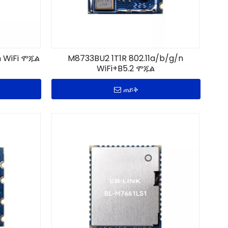
n WiFi ሞጁል
M8733BU2 1T1R 802.11a/b/g/n
WiFi+B5.2 ሞጁል
ጠይቅ