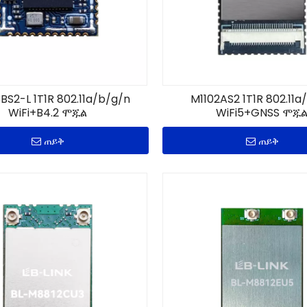
S2-L 1T1R 802.11a/b/g/n
M1102AS2 1T1R 802.11a
WiFi+B4.2 ሞጁል
WiFi5+GNSS ሞጁ
ጠይቅ
ጠይቅ