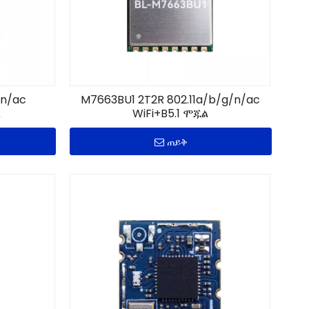
/n/ac
M7663BU1 2T2R 802.11a/b/g/n/ac
ል
WiFi+B5.1 ሞጁል
ጠይቅ