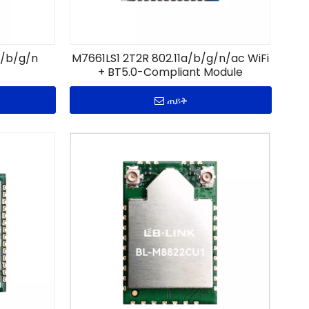
a/b/g/n
M7661LS1 2T2R 802.11a/b/g/n/ac WiFi
+ BT5.0-Compliant Module
ጠይቅ