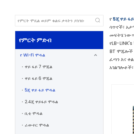
የ
5ጂ ዋይ ፋ
ሳጥኖች፣ አታ
መፍትሄ ነው።
የምርት ምድብ
የLB-LINK'
BT ሞጁሎች 
የ Wi-Fi ሞዱል
ፈጣን እና ቀ
ዋይ ፋይ 7 ሞጁል
አገልግሎቶች፣ 
ዋይ ፋይ 6 ሞጁል
5ጂ ዋይ ፋይ ሞዱል
2.4ጂ ዋይፋይ ሞዱል
ቢቲ ሞዱል
ራውተር ሞዱል