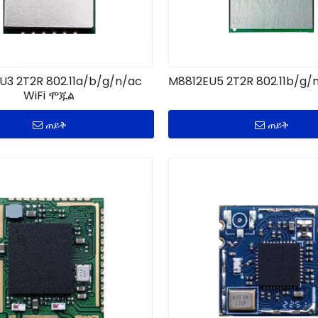
3 2T2R 802.11a/b/g/n/ac
M8812EU5 2T2R 802.11b/g/
WiFi ሞጁል
ጠይቅ
ጠይቅ