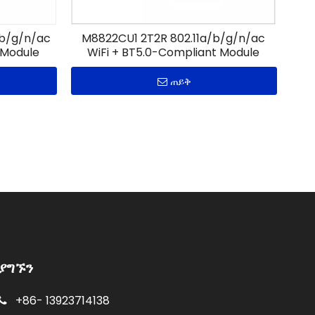
/b/g/n/ac
M8822CU1 2T2R 802.11a/b/g/n/ac
 Module
WiFi + BT5.0-Compliant Module
ጠይቅ
ያግኙን
+86-
13923714138
