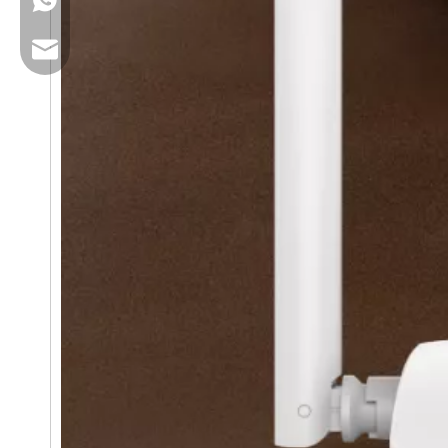
+86 13923714138
البريد الإلكتروني للعمل: sales@lb-link.com
الدعم الفني: info@lb-link.com
البريد الإلكتروني الخاص بالشكوى:شكوى@lb-link.com