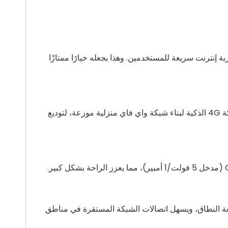
لجودة وتجربة إنترنت سريعة للمستخدمين. وهذا يجعله خيارًا ممتازًا
استخدام هوائيين خارجيين عاليي الكسب لتحسين إشارات Wi-Fi بشكل فعال، وتلبية الطلب على التغطية الشاملة. يتم استخدام شبكة 4G الذكية لبناء شبكة واي فاي منزلية موزعة، لتوديع
أكثر من 2000 مشغل حول العالم، ويوفر تغطية واسعة النطاق، ويسهل اتصالات الشبكة المستقرة في مناطق