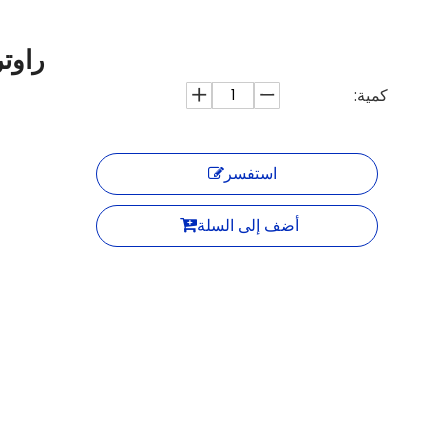
راوتر M AX300 4G LTE
كمية:
استفسر
أضف إلى السلة