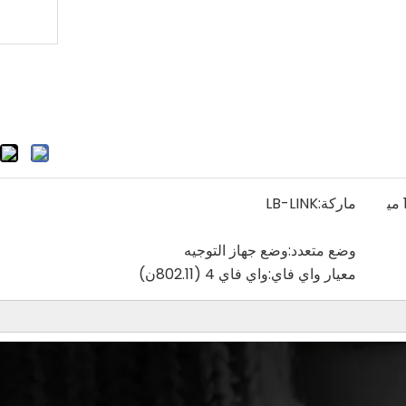
سريع (75 ميجابت في الثانية - 1200 مي
ماركة:
LB-LINK
وضع متعدد:
وضع جهاز التوجيه
معيار واي فاي:
واي فاي 4 (802.11ن)