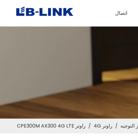
اتصال
 التوجيه
/
راوتر 4G
/
راوتر CPE300M AX300 4G LTE