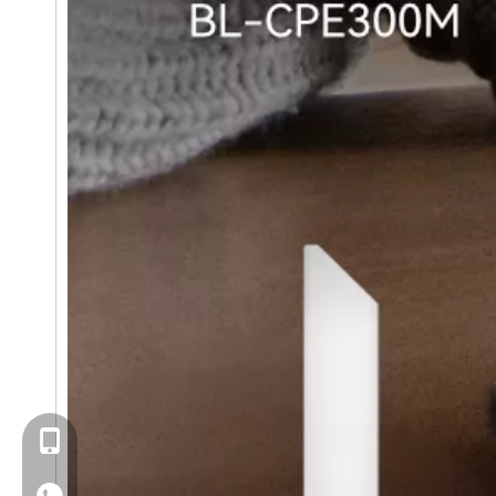
+86- 13923714138