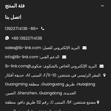
فئة المنتج
اتصل بنا
13923714138
+86-

+86
13923714138

sales@lb-link.com

البريد الإلكتروني للعمل:
info@lb-link.com

الدعم الفني:
شكوى@lb-link.com

البريد الإلكتروني الخاص بالشكوى:
المقر الرئيسي في شنتشن: 10-11/F، المبنى A1، حديقة أفكار

Huaqiang، طريق Guanguang، منطقة Guangming
الجديدة، Shenzhen، Guangdong، الصين.
مصنع شنتشن: 5F، المبنى C، رقم 32 طريق دافو، منطقة
