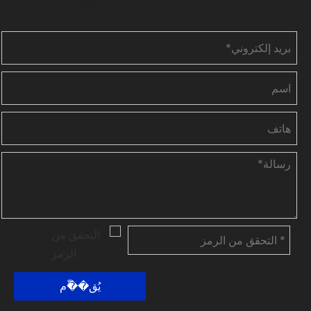
اتصل بنا
يُق��ِّم