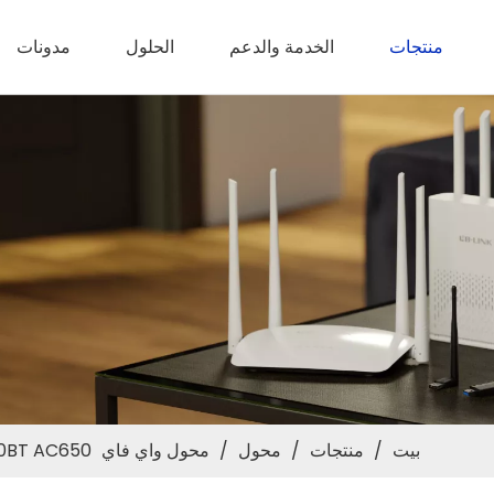
منتجات
الخدمة والدعم
الحلول
مدونات
بيت
/
منتجات
/
محول
/
محول واي فاي USB
WN650BT AC650 محول USB ثنائي النطا