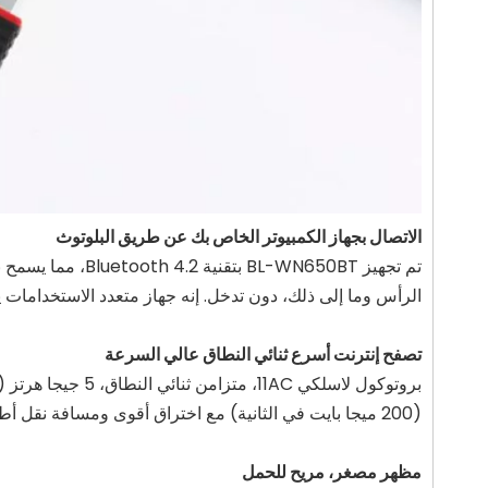
الاتصال بجهاز الكمبيوتر الخاص بك عن طريق البلوتوث
الرأس وما إلى ذلك، دون تدخل. إنه جهاز متعدد الاستخدامات ي
تصفح إنترنت أسرع ثنائي النطاق عالي السرعة
(200 ميجا بايت في الثانية) مع اختراق أقوى ومسافة نقل أطول، مما يوفر تغطية أفضل. مع الجمع بين النطاقات المزدوجة، أصبحت تجربة الإنترنت أكثر متعة.
مظهر مصغر، مريح للحمل