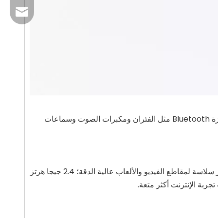
البريد الإلكتروني للعمل: sales@lb-link.com
الدعم الفني: info@lb-link.com
البريد الإلكتروني الخاص بالشكوى:شكوى@lb-link.com
تم تجهيز BL-WN650BT بتقنية Bluetooth 4.2، مما يسمح باتصال إنترنت لاسلكي عالي السرعة مع الاتصال في نفس الوقت بأجهزة Bluetooth مثل الفئران ومكبرات الصوت وسماعات
بروتوكول لاسلكي 11AC، متزامن ثنائي النطاق، 5 جيجا هرتز (433 ميجابت في الثانية) مع تداخل أقل وسرعة أعلى، مما يوفر بثًا أكثر سلاسة لمقاطع الفيديو والألعاب عالية الدقة؛ 2.4 جيجا هرتز