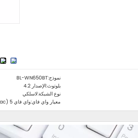
نموذج:
BL-WN650BT
بلوتوث:
الإصدار 4.2
نوع الشبكة:
لاسلكي
معيار واي فاي:
واي فاي 5 (802.11ac)