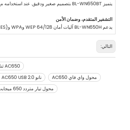
يتميز BL-WN650BT بتصميم صغير ودقيق. عند استخدامه مع جهاز كمبيوتر، فإنه بالكاد يمكن ملاحظته ويأخذ مساحة صغيرة. عند عدم الاستخدام، يمكن أيضًا حملها بسهولة.
التشفير المتقدم، وضمان الأمن
يدعم BL-WN650H آليات أمان 64/128 WEP وWPA وPA2/WPA-PSK/WPA2-PSK (TKIP/AES) وتشفير WEP، مما يوفر حماية شاملة أفضل لأمن شبكتك اللاسلكية.
التالي:
AC650 ثنائي النطاق مع محول USB متوافق مع تقنية Bluetooth
محول واي فاي AC650
نانو AC650 USB 2.0 واي فاي متوافق مع بلوتوث 4.2 محول USB
محول تيار متردد 650 ميجابت في الثانية نانو USB 2.0