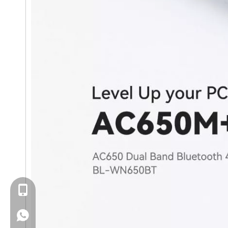
+86- 13923714138
+86 13923714138