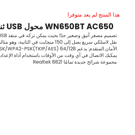
هذا المنتج لم يعد متوفرا
WN650BT AC650 محول USB ثنائي النطاق متوافق مع البلوتوث
تصميم مصغر أنيق وصغير جدًا بحيث يمكن تركه في منفذ USB للكمبيوتر المحمول بمجرد توصيله
نقل لاسلكي سريع يصل إلى 150 ميجابت في الثانية، وهو مثالي لبث الفيديو أو مكالمات الإنترنت
الأمان المتقدم: يدعم 64/128 WEP، WPA، PA2/WPA-PSK/WPA2-PSK(TKIP/AES)
يمكنك الاتصال في أي وقت من الأوقات باستخدام أداة الإعداد 
مجموعة شرائح جديدة تمامًا Realtek 8821