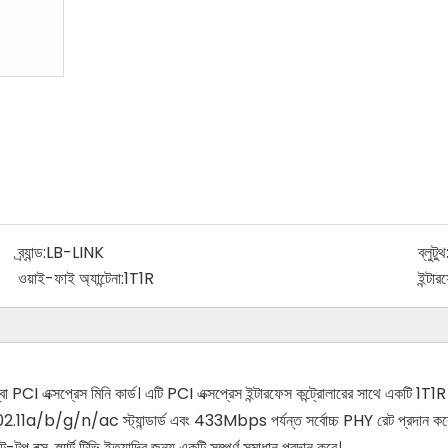
ব্র্যান্ড:
LB-LINK
ব্লুটুথ
ওয়াই-ফাই অ্যান্টেনা:
1T1R
ইন্টার
্সপ্রেস মিনি কার্ড। এটি PCI এক্সপ্রেস ইন্টারফেস কন্ট্রোলারের সাথে একটি 1T1R ডু
 802.11a/b/g/n/ac স্ট্যান্ডার্ড এবং 433Mbps পর্যন্ত সর্বোচ্চ PHY রেট প্রদান ক
টপ বক্স, স্মার্ট টিভি ইত্যাদির জন্য একটি সম্পূর্ণ সমাধান প্রদান করে।