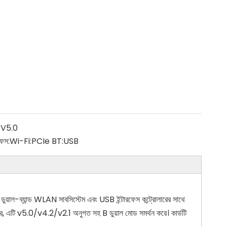
:
V5.0
ফেস:
Wi-Fi:PCIe BT:USB
য়াল-ব্যান্ড WLAN সাবসিস্টেম এবং USB ইন্টারফেস কন্ট্রোলারের সাথে
রে, এটি v5.0/v4.2/v2.1 অনুগত সহ B ডুয়াল মোড সমর্থন করে। কার্ডটি