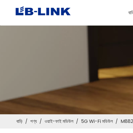
বাড
বাড়ি
/
পণ্য
/
ওয়াই-ফাই মডিউল
/
5G Wi-Fi মডিউল
/
M8821