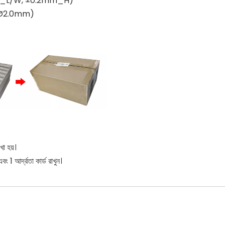
0.3mm_L/W, ±0.2mm_H)
H, Ø2.0mm)
খা হয়।
বং 1 আর্দ্রতা কার্ড রাখুন।