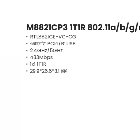
M8821CP3 1T1R 802.11a/b/g/
RTL8821CE-VC-CG
ওয়াইফাই: PCIe/B: USB
2.4GHz/5GHz
433Mbps
1x1 1T1R
29.9*26.6*3.1 মিমি