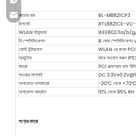
+৮৬ 13923714138
কার্ডের নাম
BL-M8821CP3
ব্যবসায়িক ইমেল: sales@lb-link.com
চিপসেট
RTL8821CE-VC
প্রযুক্তিগত সহায়তা: info@lb-link.com
WLAN স্ট্যান্ডার্ড
IEEE802.11a/b/
বি স্পেসিফিকেশন
B কোর স্পেসিফিকেশন
অভিযোগের ইমেল: शिकायत@lb-link.com
হোস্ট ইন্টারফেস
WLAN এর জন্য PCI 
অ্যান্টেনা
সাথে সংযোগ করুন
IPEX 
মাত্রা
PCI এক্সপ্রেস হাফ 
পাওয়ার সাপ্লাই
DC 3.3V±0.2V@10
অপারেশন তাপমাত্রা
-20℃ থেকে +70
অপারেশন আর্দ্রতা
10% থেকে 95% RH (নন
পণ্যের মাত্রা