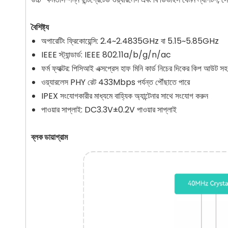
বৈশিষ্ট্য
অপারেটিং ফ্রিকোয়েন্সি: 2.4~2.4835GHz বা 5.15~5.85GHz
IEEE স্ট্যান্ডার্ড: IEEE 802.11a/b/g/n/ac
ফর্ম ফ্যাক্টর: পিসিআই এক্সপ্রেস হাফ মিনি কার্ড নিচের দিকের কিপ আউট সহ
ওয়্যারলেস PHY রেট 433Mbps পর্যন্ত পৌঁছাতে পারে
IPEX সংযোগকারীর মাধ্যমে বাহ্যিক অ্যান্টেনার সাথে সংযোগ করুন
পাওয়ার সাপ্লাই: DC3.3V±0.2V পাওয়ার সাপ্লাই
ব্লক ডায়াগ্রাম