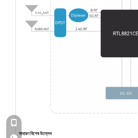
+৮৬- 13923714138
সাধারণ বিশেষ উল্লেখ