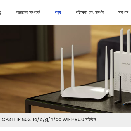
়ি
আমাদের সম্পর্কে
পণ্য
পরিষেবা এবং সমর্থন
সমাধান
CP3 1T1R 802.11a/b/g/n/ac WiFi+B5.0 মডিউল