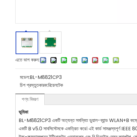
এতে ভাগ করুন:
মডেল:
BL-M8821CP3
চিপ প্রস্তুতকারক:
রিয়েলটেক
পণ্য বিবরণ
ভূমিকা
BL-M8821CP3 একটি অত্যন্ত সমন্বিত ডুয়াল-ব্যান্ড WLAN+B কম্বো PCI এক
একটি B v5.0 সাবসিস্টেমকে একত্রিত করে। এই কার্ড সামঞ্জস্যপূর্ণ IEEE
উচ্চ-ক্ষমতাসম্পন্ন ইন্টিগ্রেটেড ওয়্যারলেস এবং বি ডিভাইস যেমন ল্যাপটপ, সেট-