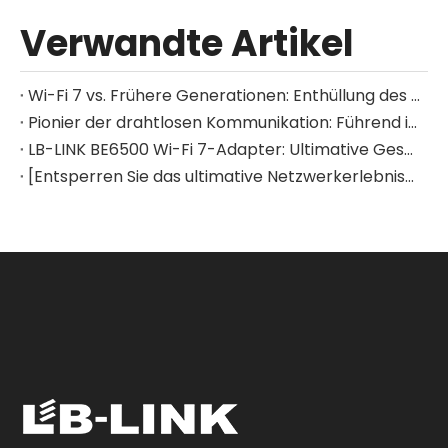
Verwandte Artikel
Wi-Fi 7 vs. Frühere Generationen: Enthüllung des Leistungssprungs dahinter
Pionier der drahtlosen Kommunikation: Führend in die Zukunft mit Integrationsmodulen für WiFi 7 und Bluetooth-Technologie
LB-LINK BE6500 Wi-Fi 7-Adapter: Ultimative Geschwindigkeit, nahtlose Konnektivität
[Entsperren Sie das ultimative Netzwerkerlebnis] LB-LINK BE6500 Wi-Fi 7 Wireless USB-Adapter: Definieren Sie Ihr Online-Leben neu