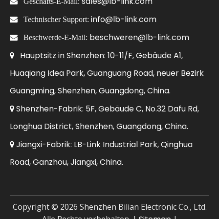
sales@lb-link.com

Geschäfts-E-Mail:
info@lb-link.com

Technischer Support:
beschweren@lb-link.com

Beschwerde-E-Mail:
Hauptsitz in Shenzhen: 10-11/F, Gebäude A1,

Huaqiang Idea Park, Guanguang Road, neuer Bezirk
Guangming, Shenzhen, Guangdong, China.
Shenzhen-Fabrik: 5F, Gebäude C, No.32 Dafu Rd,

Longhua District, Shenzhen, Guangdong, China.
Jiangxi-Fabrik: LB-Link Industrial Park, Qinghua

Road, Ganzhou, Jiangxi, China.
Copyright ©
2026
Shenzhen Bilian Electronic Co., Ltd.
Alle Rechte vorbehalten. |
|