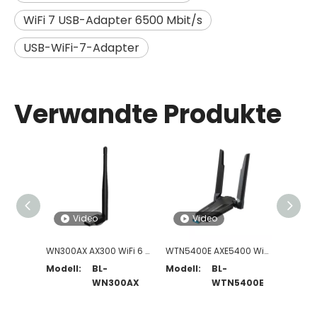
WiFi 7 USB-Adapter 6500 Mbit/s
USB-WiFi-7-Adapter
Verwandte Produkte
Video
Video
V
WN300AX AX300 WiFi 6 USB-Adapter mit High-Gain-Antenne
WTN5400E AXE5400 Wi-Fi 6E Tri-Band USB-Adapter
Modell:
BL-
Modell:
BL-
Modell
WN300AX
WTN5400E