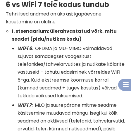
6 vs WiFi 7 teie kodus tundub
Tehnilised andmed on üks asi; igapäevane
kasutamine on oluline:
1. stsenaarium: ülerahvastatud võrk, mitu
seadet (pidu/nutikas kodu)
WiFi
6
:
OFDMA ja MU-MIMO võimaldavad
sujuvat samaaegset voogesitust
telefonides/tahvelarvutites ja nutikate kõlarite
vastuseid – tohutu edasiminek võrreldes WiFi
5-ga. Kuid ekstreemse koormuse korral
(kümned seadmed + tugev kasutus) võivad
tekkida väikesed luksumised.
WiFi
7
:
MLO ja suurepärane mitme seadme
käsitsemine muudavad mängu. Isegi kui kõik
seadmed on aktiivsed (telefonid, tahvelarvutid,
arvutid, teler, kümned nutiseadmed), püsib