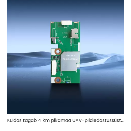
Kuidas tagab 4 km pikamaa UAV-pildiedastussüsteem stabiilse videokvaliteedi?