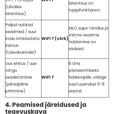
latentsus on
(üliväike
tapjafunktsioon.
latentsus)
Paljud nutikad
MLO sujuv rändlus ja
seadmed / suur
mitme seadme
kodu õmblusteta
WiFi
7 (võrk)
haldamine on
katvus
olulised.
(tulevikukindel)
Uus ehitus / uue
6 GHz
võrgu
planeerimiseks
seadistamine
WiFi
7
hädavajalik; vältige
(pikaajaline
suuri uuendusi 5-8
juhtimine)
aastat.
4. Peamised järeldused ja
tegevuskava