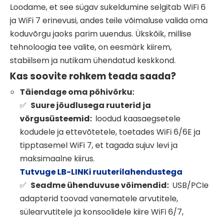
Loodame, et see sügav sukeldumine selgitab WiFi 6
ja WiFi 7 erinevusi, andes teile võimaluse valida oma
koduvõrgu jaoks parim uuendus. Ükskõik, millise
tehnoloogia tee valite, on eesmärk kiirem,
stabiilsem ja nutikam ühendatud keskkond.
Kas soovite rohkem teada saada?
Täiendage oma põhivõrku:
Suure jõudlusega ruuterid ja
✅
võrgusüsteemid:
loodud kaasaegsetele
kodudele ja ettevõtetele, toetades WiFi 6/6E ja
tipptasemel WiFi 7, et tagada sujuv levi ja
maksimaalne kiirus.
Tutvuge LB-LINKi ruuterilahendustega
Seadme ühenduvuse võimendid:
USB/PCIe
✅
adapterid toovad vanematele arvutitele,
sülearvutitele ja konsoolidele kiire WiFi 6/7,