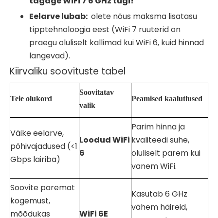
tagage
WiFi
7 6 GHz tugi!
Eelarve lubab:
olete nõus maksma lisatasu
tipptehnoloogia eest (WiFi 7 ruuterid on
praegu oluliselt kallimad kui WiFi 6, kuid hinnad
langevad).
Kiirvaliku soovituste tabel
Soovitatav
Teie olukord
Peamised kaalutlused
valik
Parim hinna ja
Väike eelarve,
Loodud
WiFi
kvaliteedi suhe,
põhivajadused (<1
6
oluliselt parem kui
Gbps lairiba)
vanem WiFi.
Soovite paremat
Kasutab 6 GHz
kogemust,
vähem häireid,
mõõdukas
WiFi
6E