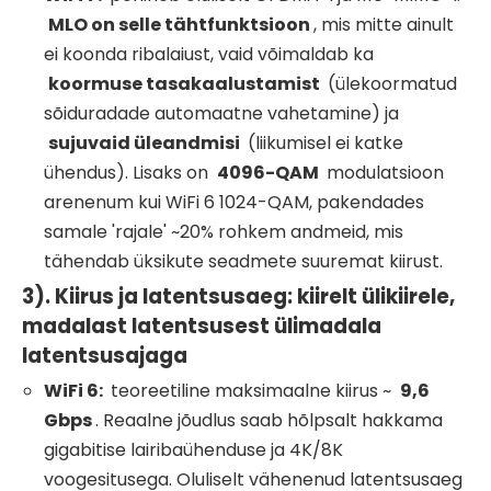
MLO on selle tähtfunktsioon
, mis mitte ainult
ei koonda ribalaiust, vaid võimaldab ka
koormuse tasakaalustamist
(ülekoormatud
sõiduradade automaatne vahetamine) ja
sujuvaid üleandmisi
(liikumisel ei katke
ühendus). Lisaks on
4096-QAM
modulatsioon
arenenum kui WiFi 6 1024-QAM, pakendades
samale 'rajale' ~20% rohkem andmeid, mis
tähendab üksikute seadmete suuremat kiirust.
3). Kiirus ja latentsusaeg: kiirelt ülikiirele,
madalast latentsusest ülimadala
latentsusajaga
WiFi
6:
teoreetiline maksimaalne kiirus ~
9,6
Gbps
. Reaalne jõudlus saab hõlpsalt hakkama
gigabitise lairibaühenduse ja 4K/8K
voogesitusega. Oluliselt vähenenud latentsusaeg