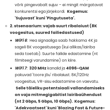
võrk pingevabalt sujuv – ei mingit märgatavat
konkurentsi ega järjekordi.
Kogemus:
'Sujuvast' kuni 'Pingutuseta'.
2. stsenaarium: vajab suurt ribalaiust (8K
voogesitus, suured failiedastused)
WiFi
6
:
Hea signaaliga saab hakkama 4K ja
sageli 8K voogesitusega (kui allikas/lairiba
seda toetab). Suurte failide edastamine (nt
filmiteegi varundamine) on kiire.
WiFi
7
:
320 MHz
kanalid ja
4096-QAM
pakuvad 'toore jõu' ribalaiust. 8K/120Hz
voogesitus, VR-sisu edastamine on vaevatu.
Selle täieliku potentsiaali vallandamiseks
on vaja mitmegigabitist lairibaühendust
(nt 2 Gbps, 5 Gbps, 10 Gbps).
Kogemus:
'Adekvaatsest' kuni 'Blazing Fast & Future-