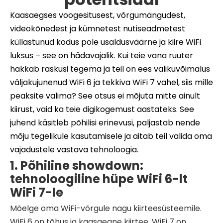
Kaasaegses voogesitusest, võrgumängudest,
videokõnedest ja kümnetest nutiseadmetest
küllastunud kodus pole usaldusväärne ja kiire WiFi
luksus – see on hädavajalik. Kui teie vana ruuter
hakkab raskusi tegema ja teil on ees valikuvõimalus
väljakujunenud WiFi 6 ja tekkiva WiFi 7 vahel, siis mille
peaksite valima? See otsus ei mõjuta mitte ainult
kiirust, vaid ka teie digikogemust aastateks. See
juhend käsitleb põhilisi erinevusi, paljastab nende
mõju tegelikule kasutamisele ja aitab teil valida oma
vajadustele vastava tehnoloogia.
1. Põhiline showdown:
tehnoloogiline hüpe WiFi 6-lt
WiFi 7-le
Mõelge oma WiFi-võrgule nagu kiirteesüsteemile.
WiFi 6 on tõhus ja kaasaegne kiirtee. WiFi 7 on