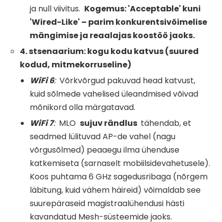
ja null viivitus.
Kogemus: 'Acceptable' kuni
'Wired-Like' – parim konkurentsivõimelise
mängimise ja reaalajas koostöö jaoks.
4. stsenaarium: kogu kodu katvus (suured
kodud, mitmekorruseline)
WiFi
6
:
Võrkvõrgud pakuvad head katvust,
kuid sõlmede vahelised üleandmised võivad
mõnikord olla märgatavad.
WiFi
7
:
MLO
sujuv rändlus
tähendab, et
seadmed lülituvad AP-de vahel (nagu
võrgusõlmed) peaaegu ilma ühenduse
katkemiseta (sarnaselt mobiilsidevahetusele).
Koos puhtama 6 GHz sagedusribaga (nõrgem
läbitung, kuid vähem häireid) võimaldab see
suurepäraseid magistraalühendusi hästi
kavandatud Mesh-süsteemide jaoks.