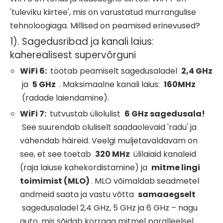
'tuleviku kiirtee', mis on varustatud murrangulise
tehnoloogiaga. Millised on peamised erinevused?
1). Sagedusribad ja kanali laius:
kaherealisest supervõrguni
WiFi
6:
töötab peamiselt sagedusaladel
2,4 GHz
ja
5 GHz
. Maksimaalne kanali laius:
160MHz
(radade laiendamine).
WiFi
7:
tutvustab üliolulist
6 GHz sagedusala!
See suurendab oluliselt saadaolevaid 'radu' ja
vähendab häireid. Veelgi muljetavaldavam on
see, et see toetab
320 MHz
ülilaiaid kanaleid
(raja laiuse kahekordistamine) ja
mitme lingi
toimimist (MLO)
. MLO võimaldab seadmetel
andmeid saata ja vastu võtta
samaaegselt
sagedusaladel 2,4 GHz, 5 GHz ja 6 GHz – nagu
auto, mis sõidab korraga mitmel paralleelsel