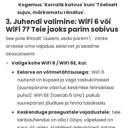
Kogemus: 'Korralik katvus' kuni 'Tõeliselt
sujuv, märkamatu rändlus'.
3. Juhendi valimine: WiFi 6 või
WiFi 7? Teie jaoks parim sobivus
See pole lihtsalt 'Uusem, seda parem\'. Võtke
arvesse oma vajadusi, eelarvet ja seadme
ökosüsteemi.
Valige kohe
WiFi
6 /
WiFi
6E, kui:
Eelarve on võtmetähtsusega:
WiFi 6
ruuterid on küpsed ja väga taskukohased
(suurepärane väärtus keskmise hinnaklassi
puhul). WiFi 6E (toetab 6 GHz) pakub
suurepärast jõudluse ja hinna tasakaalu.
Keskenduge praegustele vajadustele:
teie
lairibaühendus on alla 1 Gbps; vajadused on
sujuv 4K video, stabiilsed videokõned, mitme