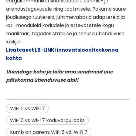
võrgukommunikatsioonitoodete uurimis- ja
arendustegevusele ning tootmisele. Pakume suure
jõudlusega ruutereid, juhtmevabasid adaptereid ja
IoT-mooduleid kodudele ja ettevõtetele kogu
maailmas, tagades stabiilse ja tõhusa ühenduvuse
kõikjal.
Lisateavet LB-LINKi innovatsiooniteekonna
kohta
Uuendage kohe ja toite oma seadmeid uue
põlvkonna ühenduvuse abil!
WiFi 6 vs WiFi 7
WiFi 6 vs WiFi 7 koduvõrgu jaoks
Kumb on parem: WiFi 6 või WiFi 7