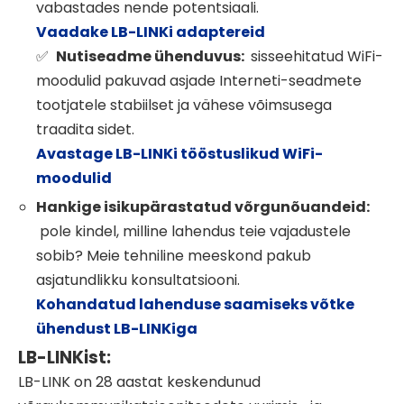
vabastades nende potentsiaali.
Vaadake LB-LINKi adaptereid
Nutiseadme ühenduvus:
sisseehitatud WiFi-
✅
moodulid pakuvad asjade Interneti-seadmete
tootjatele stabiilset ja vähese võimsusega
traadita sidet.
Avastage LB-LINKi tööstuslikud WiFi-
moodulid
Hankige isikupärastatud võrgunõuandeid:
pole kindel, milline lahendus teie vajadustele
sobib? Meie tehniline meeskond pakub
asjatundlikku konsultatsiooni.
Kohandatud lahenduse saamiseks võtke
ühendust LB-LINKiga
LB-LINKist:
LB-LINK on 28 aastat keskendunud