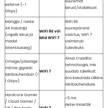
suuremat
eelarve (~ 1
kiirust/stabiilsust.
Gbps)
Mängija / raske
WiFi 6E
4K kasutaja
suurepärane
WiFi
6E või
(vajalik kiirus ja
väärtus; WiFi 7
Mid
WiFi
7
madal
valmistub
latentsusaeg)
tulevikuks.
Ainus traadita
Omage/plaanige
tehnoloogia, mis
mitme gigabiti
WiFi
7
suudab täielikult
lairibaühendust (>
ära kasutada ülikiire
1 Gbps)
lairibaühenduse.
Hardcore Gamer
<5 ms
/ Cloud Gamer /
deterministlik
VR / Pro Apps
WiFi
7