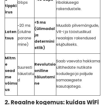
Gbps
ribalaiusega
tippki
rakendustele.
irus
<5 ms
~20 ms
Muudab pilvemängude,
(ülimadal
Laten
(oluline
VR-i ja tööstuslikud
ja
tsus
parane
reaalajas rakendused
determini
mine)
elujõuliseks.
stlik)
Mitm
Saab vaevata hakkama
e
Revolutsio
Suuresti
ülitihedate nutikate
sead
oniline
täiustatu
kodudega ja paljude
me
täiustami
d
samaaegsete
võims
ne
kasutajatega.
us
2. Reaalne kogemus: kuidas WiFi