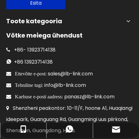
Esita
Toote kategooria
Võtke meiega ühendust
+86-
13923714138

+86
13923714138

sales@lb-link.com

Ettevõtte e-post:
info@lb-link.com

Tehniline tugi:
panasz@lb-link.com

Kaebuse e-posti aadress:
Shenzheni peakontor: 10-11/F, hoone A1, Huaqiangi

ideepark, Guanguang Rd, Guangmingi uus piirkond,
Shenzhen, Guangdong, Hiina.
Ettevõtte e-post: sales@lb-link.com
+86- 13923714138
+86 13923714138