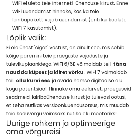
WiFi ei ületa teie Interneti-ühenduse kiirust. Enne
WiFi uuendamist hinnake, kas ka teie
lairibapakett vajab uuendamist (eriti kui kaalute
WiFi 7 kasutamist).
Lõplik valik:
Ei ole ühest 'õiget' vastust, on ainult see, mis sobib
kõige paremini teie praeguste vajaduste ja
tulevikuplaanidega. WiFi 6/6E võimaldab teil
täna
nautida küpset ja kiiret võrku
. WiFi 7 võimaldab
teil
olla kurvi ees
ja avada homse digitaalse elu
kogu potentsiaal. Hinnake oma eelarvet, praeguseid
seadmeid, lairibaühenduse kiirust ja tulevasi ootusi,
et teha nutikas versiooniuuendusotsus, mis muudab
teie koduvõrgu võimsaks nutika elu mootoriks!
Uurige rohkem ja optimeerige
oma võrgureisi