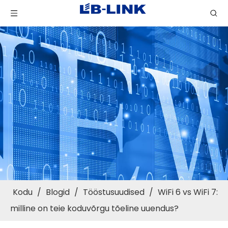
Kodu
/
Blogid
/
Tööstusuudised
/
WiFi 6 vs WiFi 7:
milline on teie koduvõrgu tõeline uuendus?