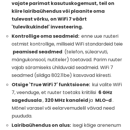
vajate parimat kasutuskogemust, teil on
kiire lairibaühendus või plaanite oma
tulevast võrku, on
WiFi
7 väärt
'tulevikukindel' investeering.
Kontrollige oma seadmeid:
enne uue ruuteri
ostmist kontrollige, milliseid WiFi standardeid teie
peamised seadmed
(telefon, sülearvuti,
mängukonsool, nutiteler) toetavad. Parim ruuter
vajab säramiseks ühilduvaid seadmeid. WiFi 7
seadmed (sildiga 802.11be) kasvavad kiiresti.
Otsige 'True
WiFi
7' funktsioone:
kui valite WiFi
7, veenduge, et ruuter toetaks kriitilisi
6 GHz
sagedusala
,
320 MHz kanaleid
ja
MLO-d
.
Mõnel varasel või eelarvemudelil võivad need
puududa.
Lairibaühendus on alus:
isegi kõige arenenum