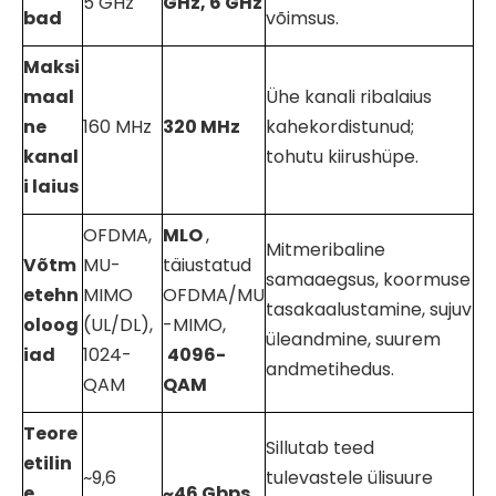
5 GHz
GHz, 6 GHz
bad
võimsus.
Maksi
maal
Ühe kanali ribalaius
ne
160 MHz
320 MHz
kahekordistunud;
kanal
tohutu kiirushüpe.
i laius
OFDMA,
MLO
,
Mitmeribaline
Võtm
MU-
täiustatud
samaaegsus, koormuse
etehn
MIMO
OFDMA/MU
tasakaalustamine, sujuv
oloog
(UL/DL),
-MIMO,
üleandmine, suurem
iad
1024-
4096-
andmetihedus.
QAM
QAM
Teore
Sillutab teed
etilin
~9,6
tulevastele ülisuure
e
~46 Gbps