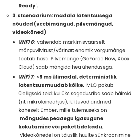
Ready'.
3. stsenaarium: madala latentsusega
nõuded (veebimängud, pilvemängud,
videokõned)
WiFi
6
:
vähendab märkimisväärselt
mänguviivitust/värinat; enamik võrgumänge
töötab hästi. Pilvemänge (GeForce Now, Xbox
Cloud) saab mängida hea ühendusega.
WiFi
7
:
<5 ms ülimadal, deterministlik
latentsus muudab kõike.
MLO pakub
üleliigseid teid; kui üks sagedusriba saab häireid
(nt mikrolaineahjus), lülituvad andmed
koheselt ümber, mille tulemuseks on
mängudes peaaegu igasugune
kokutamine või pakettide kadu.
Videokõnedel on täiuslik huulte sünkroonimine