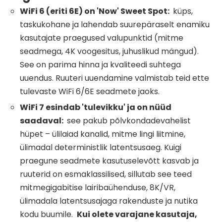
WiFi
6 (eriti 6E) on 'Now' Sweet Spot:
küps,
taskukohane ja lahendab suurepäraselt enamiku
kasutajate praegused valupunktid (mitme
seadmega, 4K voogesitus, juhuslikud mängud).
See on parima hinna ja kvaliteedi suhtega
uuendus. Ruuteri uuendamine valmistab teid ette
tulevaste WiFi 6/6E seadmete jaoks.
WiFi
7 esindab 'tulevikku' ja on nüüd
saadaval:
see pakub põlvkondadevahelist
hüpet – ülilaiad kanalid, mitme lingi liitmine,
ülimadal deterministlik latentsusaeg. Kuigi
praegune seadmete kasutuselevõtt kasvab ja
ruuterid on esmaklassilised, sillutab see teed
mitmegigabitise lairibaühenduse, 8K/VR,
ülimadala latentsusajaga rakenduste ja nutika
kodu buumile.
Kui olete varajane kasutaja,