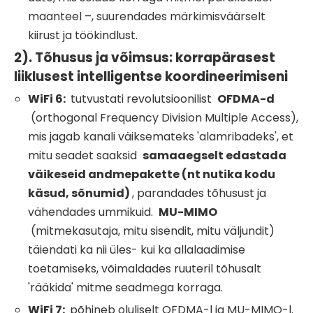
maanteel –, suurendades märkimisväärselt
kiirust ja töökindlust.
2). Tõhusus ja võimsus: korrapärasest
liiklusest intelligentse koordineerimiseni
WiFi
6:
tutvustati revolutsioonilist
OFDMA-d
(orthogonal Frequency Division Multiple Access),
mis jagab kanali väiksemateks 'alamribadeks', et
mitu seadet saaksid
samaaegselt edastada
väikeseid andmepakette (nt nutika kodu
käsud, sõnumid)
, parandades tõhusust ja
vähendades ummikuid.
MU-MIMO
(mitmekasutaja, mitu sisendit, mitu väljundit)
täiendati ka nii üles- kui ka allalaadimise
toetamiseks, võimaldades ruuteril tõhusalt
'rääkida' mitme seadmega korraga.
WiFi
7:
põhineb oluliselt OFDMA-l ja MU-MIMO-l.