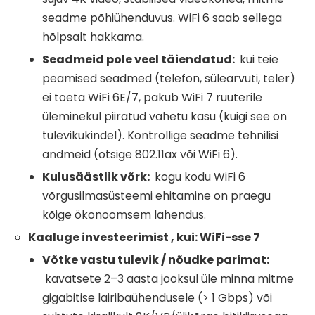
seadme põhiühenduvus. WiFi 6 saab sellega
hõlpsalt hakkama.
Seadmeid pole veel täiendatud:
kui teie
peamised seadmed (telefon, sülearvuti, teler)
ei toeta WiFi 6E/7, pakub WiFi 7 ruuterile
üleminekul piiratud vahetu kasu (kuigi see on
tulevikukindel). Kontrollige seadme tehnilisi
andmeid (otsige 802.11ax või WiFi 6).
Kulusäästlik võrk:
kogu kodu WiFi 6
võrgusilmasüsteemi ehitamine on praegu
kõige ökonoomsem lahendus.
Kaaluge investeerimist , kui:
WiFi-sse
7
Võtke vastu tulevik / nõudke parimat:
kavatsete 2–3 aasta jooksul üle minna mitme
gigabitise lairibaühendusele (> 1 Gbps) või