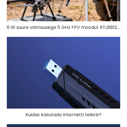
6 W suure võimsusega 5 GHz FPV moodul: RTL8812EU-CG pikamaa drooni FPV jaoks
Kuidas kasutada Internetti teleris?