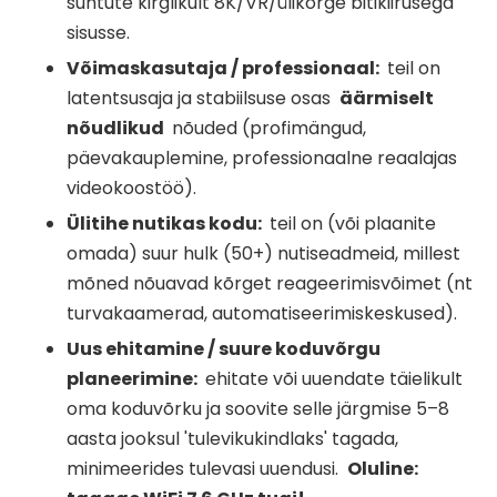
suhtute kirglikult 8K/VR/ülikõrge bitikiirusega
sisusse.
Võimaskasutaja / professionaal:
teil on
latentsusaja ja stabiilsuse osas
äärmiselt
nõudlikud
nõuded (profimängud,
päevakauplemine, professionaalne reaalajas
videokoostöö).
Ülitihe nutikas kodu:
teil on (või plaanite
omada) suur hulk (50+) nutiseadmeid, millest
mõned nõuavad kõrget reageerimisvõimet (nt
turvakaamerad, automatiseerimiskeskused).
Uus ehitamine / suure koduvõrgu
planeerimine:
ehitate või uuendate täielikult
oma koduvõrku ja soovite selle järgmise 5–8
aasta jooksul 'tulevikukindlaks' tagada,
minimeerides tulevasi uuendusi.
Oluline: