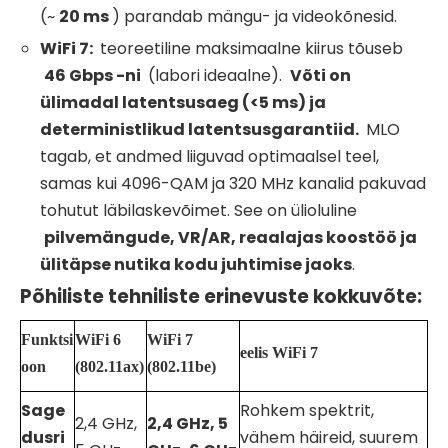
(~
20 ms
) parandab mängu- ja videokõnesid.
WiFi
7:
teoreetiline maksimaalne kiirus tõuseb
46 Gbps -ni
(labori ideaalne).
Võti on
ülimadal latentsusaeg (<5 ms) ja
deterministlikud latentsusgarantiid.
MLO
tagab, et andmed liiguvad optimaalsel teel,
samas kui 4096-QAM ja 320 MHz kanalid pakuvad
tohutut läbilaskevõimet. See on ülioluline
pilvemängude, VR/AR, reaalajas koostöö ja
ülitäpse nutika kodu juhtimise jaoks
.
Põhiliste tehniliste erinevuste kokkuvõte:
Funktsi
WiFi
6
WiFi
7
eelis
WiFi
7
oon
(802.11ax)
(802.11be)
Sage
Rohkem spektrit,
2,4 GHz,
2,4 GHz, 5
dusri
vähem häireid, suurem