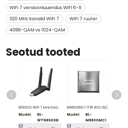
WiFi 7 versiooniuuendus WiFi 6-lt
320 MHz kanalid WiFi 7
WiFi 7 ruuter
4096-QAM vs 1024-QAM
Seotud tooted
BE6500 WiFi 7 kiire traadita USB-adapter
M8800MC1 1T1R 802.11b/g/n/ax WiFi 6 + BT5.2-ühilduv moodul
Mudel:
BL-
Mudel:
BL-
Mudel
WTN6500B
M8800MC1