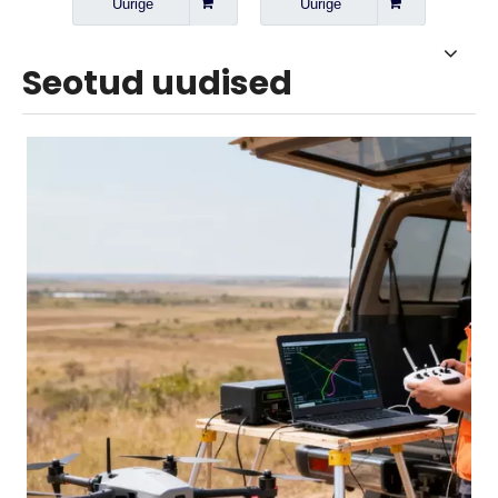
Uurige
Uurige
U
Seotud uudised