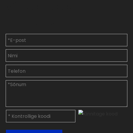
Võtke meiega
ühendust