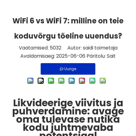
WiFi 6 vs WiFi 7: milline on teie
koduvõrgu tõeline uuendus?
Vaatamised:
5032
Autor: saidi toimetaja
Avaldamisaeg: 2025-06-06 Päritolu:
Sait
Uurige
Likvideerige viivitus ja
puhverdamine: avage
oma tulevase nutika
kodu juhtmevaba
potentsiaal