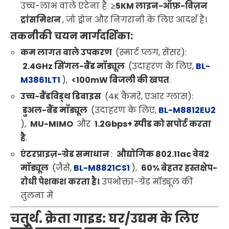
उच्च-लाभ वाले एंटेना हैं
≥5KM लाइन-ऑफ़-विज़न
ट्रांसमिशन
, जो ड्रोन और निगरानी के लिए आदर्श हैं।
तकनीकी चयन मार्गदर्शिका:
कम लागत वाले उपकरण
(स्मार्ट प्लग, सेंसर):
2.4GHz सिंगल-बैंड मॉड्यूल
(उदाहरण के लिए,
BL-
M3861LT1
),
<100mW बिजली की खपत
.
उच्च-बैंडविड्थ डिवाइस
(4K कैमरे, एआर ग्लास):
डुअल-बैंड मॉड्यूल
(उदाहरण के लिए,
BL-M8812EU2
),
MU-MIMO
और
1.2Gbps+ स्पीड को सपोर्ट करता
है
.
एंटरप्राइज़-ग्रेड समाधान
:
औद्योगिक 802.11ac वेव2
मॉड्यूल
(जैसे,
BL-M8821CS1
),
60% बेहतर हस्तक्षेप-
रोधी पेशकश करता है।
उपभोक्ता-ग्रेड मॉड्यूल की
तुलना में
चतुर्थ. क्रेता गाइड: घर/उद्यम के लिए