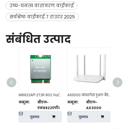
उच्च-घनत्व वातावरण वाईफाई
सर्वश्रेष्ठ वाईफाई 7 राउटर 2025
संबंधित उत्पाद
M8922AP1 2T2R 802.11a/b/g/n/ac/ax/be वाईफाई 7 + BT5.4-अनुपालक मॉड्यूल
AX3000 वायरलेस डुअल बैंड वाई-फाई 6 राउटर
नमूना:
बीएल-
नमूना:
बीएल-
नमूना:
एम8922एपी1
AX3000
पूछताछ
पूछताछ
प