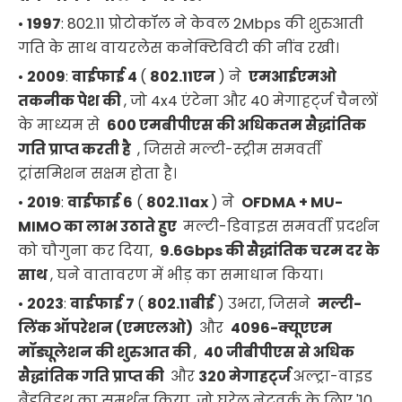
•
1997
: 802.11 प्रोटोकॉल ने केवल 2Mbps की शुरुआती
गति के साथ वायरलेस कनेक्टिविटी की नींव रखी।
•
2009
:
वाईफाई 4
(
802.11एन
) ने
एमआईएमओ
तकनीक पेश की
, जो 4x4 एंटेना और 40 मेगाहर्ट्ज चैनलों
के माध्यम से
600 एमबीपीएस की अधिकतम सैद्धांतिक
गति प्राप्त करती है
, जिससे मल्टी-स्ट्रीम समवर्ती
ट्रांसमिशन सक्षम होता है।
•
2019
:
वाईफाई
6
(
802.11ax
) ने
OFDMA + MU-
MIMO का लाभ उठाते हुए
मल्टी-डिवाइस समवर्ती प्रदर्शन
को चौगुना कर दिया,
9.6Gbps की सैद्धांतिक चरम दर के
साथ
, घने वातावरण में भीड़ का समाधान किया।
•
2023
:
वाईफाई 7
(
802.11बीई
) उभरा, जिसने
मल्टी-
लिंक ऑपरेशन (एमएलओ)
और
4096-क्यूएएम
मॉड्यूलेशन की शुरुआत की
,
40 जीबीपीएस से अधिक
सैद्धांतिक गति प्राप्त की
और
320 मेगाहर्ट्ज
अल्ट्रा-वाइड
बैंडविड्थ का समर्थन किया, जो घरेलू नेटवर्क के लिए '10