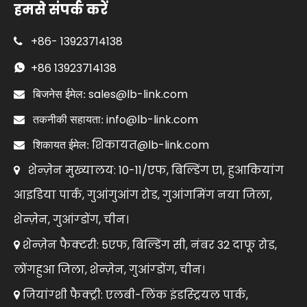
हमसे संपर्क करें
+86-
13923714138

+86
13923714138

sales@lb-link.com

बिजनेस ईमेल:
info@lb-link.com

तकनीकी सहायता:
शिकायत@lb-link.com

शिकायत ईमेल:
शेन्ज़ेन मुख्यालय: 10-11/एफ, बिल्डिंग ए1, हुआकियांग

आइडिया पार्क, गुआंगुआंग रोड, गुआंगमिंग नया जिला,
शेन्ज़ेन, गुआंग्डोंग, चीन।
शेन्ज़ेन फैक्टरी: 5एफ, बिल्डिंग सी, नंबर 32 दाफू रोड,

लोंगहुआ जिला, शेन्ज़ेन, गुआंग्डोंग, चीन।
जियांग्शी फैक्ट्री: एलबी-लिंक इंडस्ट्रियल पार्क,
