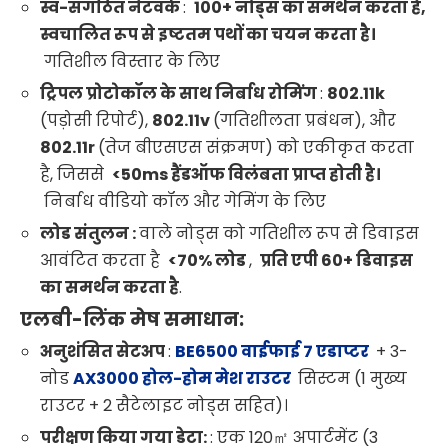
स्व-संगठित नेटवर्क
:
100+ नोड्स का समर्थन करता है,
स्वचालित रूप से इष्टतम पथों का चयन करता है।
गतिशील विस्तार के लिए
ट्रिपल प्रोटोकॉल के साथ निर्बाध रोमिंग
:
802.11k
(पड़ोसी रिपोर्ट),
802.11v
(गतिशीलता प्रबंधन), और
802.11r
(तेज बीएसएस संक्रमण) को एकीकृत करता
है, जिससे
<50ms हैंडऑफ विलंबता प्राप्त होती है।
निर्बाध वीडियो कॉल और गेमिंग के लिए
लोड संतुलन :
वाले नोड्स को गतिशील रूप से डिवाइस
आवंटित करता है
<70% लोड
,
प्रति एपी 60+ डिवाइस
का समर्थन करता है
.
एलबी-लिंक मेष समाधान:
अनुशंसित सेटअप
:
BE6500 वाईफाई 7 एडाप्टर
+ 3-
नोड
AX3000 होल-होम मेश राउटर
सिस्टम
(1 मुख्य
राउटर + 2 सैटेलाइट नोड्स सहित)।
परीक्षण किया गया डेटा:
: एक 120㎡ अपार्टमेंट (3