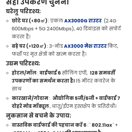
सही उपकरण चुनना
घरेलू परिदृश्य:
छोटे घर (<80㎡)
: एकल
AX3000G राउटर
(2.4G
600Mbps + 5G 2400Mbps), 40 डिवाइस को सपोर्ट
करता है।
बड़े घर (>120㎡)
: 3-नोड
AX3000 मेश
राउटर
किट,
फर्शों पर मृत क्षेत्रों को खत्म करता है।
उद्यम परिदृश्य:
होटल/मॉल
:
वाईफाई 6
सीलिंग एपी,
128 समवर्ती
उपकरणों का समर्थन करता है।
15 मीटर कवरेज के
साथ
कारखाने/गोदाम
:
औद्योगिक 5जी/6जी + वाईफाई 7
दोहरे मोड मॉड्यूल
, धातु/ईएम हस्तक्षेप के प्रतिरोधी।
नुकसान से बचने के उपाय:
वास्तविक वाईफाई की पहचान करें 6
: '
802.11ax
' +