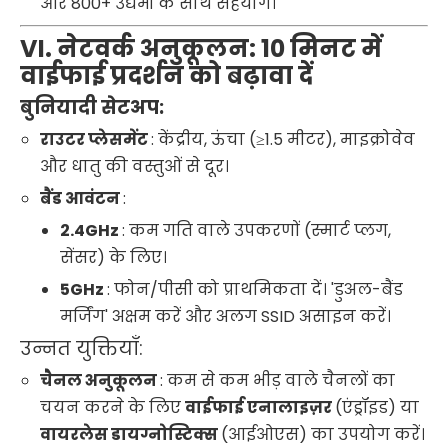
और 800+ उद्यमों के साथ सहयोग।
VI. नेटवर्क अनुकूलन: 10 मिनट में
वाईफाई प्रदर्शन को बढ़ावा दें
बुनियादी सेटअप:
राउटर प्लेसमेंट
: केंद्रीय, ऊंचा (≥1.5 मीटर), माइक्रोवेव
और धातु की वस्तुओं से दूर।
बैंड आवंटन
:
2.4GHz
: कम गति वाले उपकरणों (स्मार्ट प्लग,
सेंसर) के लिए।
5GHz
: फोन/पीसी को प्राथमिकता दें। 'डुअल-बैंड
मर्जिंग' अक्षम करें और अलग SSID असाइन करें।
उन्नत युक्तियाँ:
चैनल अनुकूलन
: कम से कम भीड़ वाले चैनलों का
चयन करने के लिए
वाईफाई एनालाइज़र
(एंड्रॉइड) या
वायरलेस डायग्नोस्टिक्स
(आईओएस) का उपयोग करें।