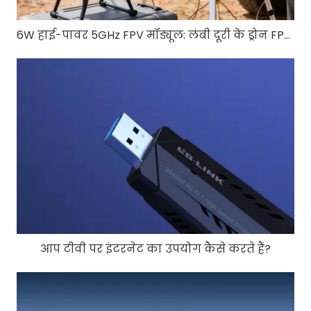
6W हाई-पावर 5GHz FPV मॉड्यूल: लंबी दूरी के ड्रोन FPV के लिए RTL8812EU-CG
आप टीवी पर इंटरनेट का उपयोग कैसे करते हैं?