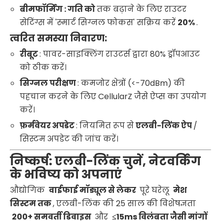
बीमफॉर्मिंग : गति को
तक बढ़ाने के लिए राउटर
सेटिंग्स में 'स्मार्ट सिग्नल फोकस' सक्रिय करें
20%
.
त्वरित समस्या निवारण:
रीबूट
: पावर-साइक्लिंग राउटर्स द्वारा 80% ड्रॉपआउट
को ठीक करें।
सिग्नल परीक्षण
: कमजोर क्षेत्रों (<-70dBm) की
पहचान करने के लिए CellularZ जैसे ऐप्स का उपयोग
करें।
फ़र्मवेयर अपडेट
: नियमित रूप से
एलबी-लिंक ऐप
/
सिस्टम अपडेट की जांच करें।
निष्कर्ष: एलबी-लिंक चुनें, नेटवर्किंग
के भविष्य को अपनाएं
औद्योगिक
वाईफाई मॉड्यूल से लेकर
पूरे घरेलू
मेश
सिस्टम तक
, एलबी-लिंक की 25 साल की विशेषज्ञता
200+ समवर्ती डिवाइस
और
≤15ms विलंबता जैसी मांगों