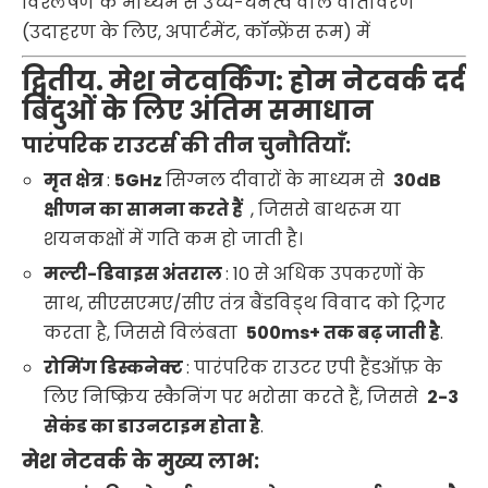
विश्लेषण के माध्यम से उच्च-घनत्व वाले वातावरण
(उदाहरण के लिए, अपार्टमेंट, कॉन्फ्रेंस रूम) में
द्वितीय. मेश नेटवर्किंग: होम नेटवर्क दर्द
बिंदुओं के लिए अंतिम समाधान
पारंपरिक राउटर्स की तीन चुनौतियाँ:
मृत क्षेत्र
:
5GHz
सिग्नल दीवारों के माध्यम से
30dB
क्षीणन का सामना करते हैं
, जिससे बाथरूम या
शयनकक्षों में गति कम हो जाती है।
मल्टी-डिवाइस अंतराल
: 10 से अधिक उपकरणों के
साथ, सीएसएमए/सीए तंत्र बैंडविड्थ विवाद को ट्रिगर
करता है, जिससे विलंबता
500ms+ तक बढ़ जाती है
.
रोमिंग डिस्कनेक्ट
: पारंपरिक राउटर एपी हैंडऑफ़ के
लिए निष्क्रिय स्कैनिंग पर भरोसा करते हैं, जिससे
2-3
सेकंड का डाउनटाइम होता है
.
मेश नेटवर्क के मुख्य लाभ: