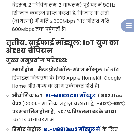
बेडरूम, 2 लिविंग रूम, 2 बाथरूम) पूरे घर में 5GHz
सिग्नल कवरेज प्राप्त करता है, किनारे के क्षेत्रों
(बाथरूम) में गति ≥ 300Mbps और औसत गति
800Mbps तक पहुंचती है।
तृतीय. वाईफाई मॉड्यूल: IoT युग का
अदृश्य चैंपियन
मुख्य अनुप्रयोग परिदृश्य:
स्मार्ट होम
:
मैटर प्रोटोकॉल-संगत मॉड्यूल
निर्बाध
डिवाइस नियंत्रण के लिए Apple HomeKit, Google
Home और अन्य के साथ एकीकृत होते हैं।
औद्योगिक IoT
:
BL-M8821CS1 मॉड्यूल
(
802.11ac
वेव2
) 300k+ मासिक जहाज़ चलाता है,
-40℃~85℃
पर संचालित होता है
,
<0.1% विफलता दर के साथ।
कठोर वातावरण में
रिमोट कंट्रोल
:
BL-M8812EU2 मॉड्यूल में
के लिए