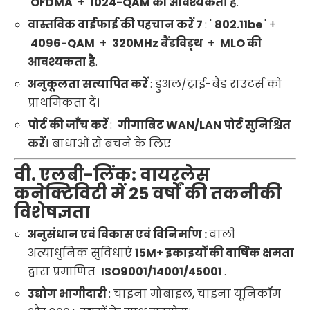
OFDMA
+
1024-QAM की आवश्यकता है
.
वास्तविक वाईफाई की पहचान करें 7
: '
802.11be
' +
4096-QAM
+
320MHz बैंडविड्थ
+
MLO की
आवश्यकता है
.
अनुकूलता सत्यापित करें
: डुअल/ट्राई-बैंड राउटर्स को
प्राथमिकता दें।
पोर्ट की जाँच करें
:
गीगाबिट WAN/LAN पोर्ट सुनिश्चित
करें।
बाधाओं से बचने के लिए
वी. एलबी-लिंक: वायरलेस
कनेक्टिविटी में 25 वर्षों की तकनीकी
विशेषज्ञता
अनुसंधान एवं विकास एवं विनिर्माण :
वाली
अत्याधुनिक सुविधाएं
15M+ इकाइयों की वार्षिक क्षमता
द्वारा प्रमाणित
ISO9001/14001/45001
.
उद्योग भागीदारी
: चाइना मोबाइल, चाइना यूनिकॉम