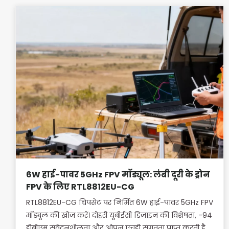
6W हाई-पावर 5GHz FPV मॉड्यूल: लंबी दूरी के ड्रोन
FPV के लिए RTL8812EU-CG
RTL8812EU-CG चिपसेट पर निर्मित 6W हाई-पावर 5GHz FPV
मॉड्यूल की खोज करें। दोहरी यूबीईसी डिज़ाइन की विशेषता, -94
डीबीएम संवेदनशीलता और ओपन एचडी संगतता प्राप्त करती है,