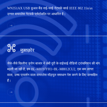
WN351AX USB डुअल बैंड वाई-फाई नेटवर्क कार्ड IEEE 802.11n/ax
उन्नत वायरलेस नेटवर्क प्रोटोकॉल पर आधारित है।
मुफ़्तक़ोर
जैसे-जैसे खिलौना ड्रोन बाजार में लंबी दूरी के वाईफाई वीडियो ट्रांसमिशन की मांग
बढ़ती जा रही है, हम BL-M8197FH1+BL-M8812CU2, एक कम लागत
वाला, उच्च प्रदर्शन वाला वायरलेस मॉड्यूल समाधान पेश करने के लिए उत्साहित
हैं।