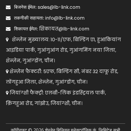
sales@lb-link.com

बिजनेस ईमेल:
info@lb-link.com

तकनीकी सहायता:
शिकायत@lb-link.com

शिकायत ईमेल:
शेन्ज़ेन मुख्यालय: 10-11/एफ, बिल्डिंग ए1, हुआकियांग

आइडिया पार्क, गुआंगुआंग रोड, गुआंगमिंग नया जिला,
शेन्ज़ेन, गुआंग्डोंग, चीन।
शेन्ज़ेन फैक्टरी: 5एफ, बिल्डिंग सी, नंबर 32 दाफू रोड,

लोंगहुआ जिला, शेन्ज़ेन, गुआंग्डोंग, चीन।
जियांग्शी फैक्ट्री: एलबी-लिंक इंडस्ट्रियल पार्क,

क़िंगहुआ रोड, गांझोउ, जियांग्शी, चीन।
कॉपीराइट ©
2026
शेन्ज़ेन बिलियन इलेक्ट्रॉनिक कं, लिमिटेड सभी