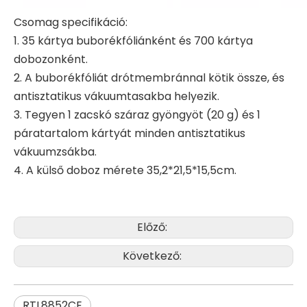
Csomag specifikáció:
1. 35 kártya buborékfóliánként és 700 kártya
dobozonként.
2. A buborékfóliát drótmembránnal kötik össze, és
antisztatikus vákuumtasakba helyezik.
3. Tegyen 1 zacskó száraz gyöngyöt (20 g) és 1
páratartalom kártyát minden antisztatikus
vákuumzsákba.
4. A külső doboz mérete 35,2*21,5*15,5cm.
Előző:
Következő:
RTL8852CE