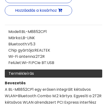
Hozzáadás a kosárhoz
Modell:
BL-M8852CP1
Márka:
LB-LINK
Bluetooth:
V5.3
Chip gyártója:
REALTEK
Wi-Fi antenna:
2T2R
Felület:
Wi-Fi:PCIe BT:USB
Termékleírás
Bevezetés
A BL-M8852CP1 egy erősen integrált kétsávos
WLAN+Bluetooth Combo M.2 kártya. Egyesíti a 2T2R
kétsávos WLAN alrendszert PCI Express interfész