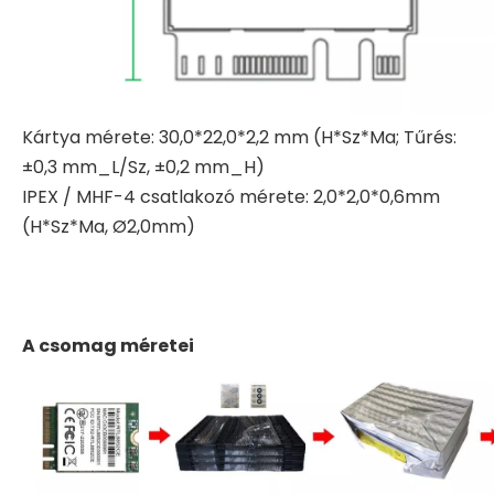
Kártya mérete: 30,0*22,0*2,2 mm (H*Sz*Ma; Tűrés:
±0,3 mm_L/Sz, ±0,2 mm_H)
IPEX / MHF-4 csatlakozó mérete: 2,0*2,0*0,6mm
(H*Sz*Ma, Ø2,0mm)
A csomag méretei