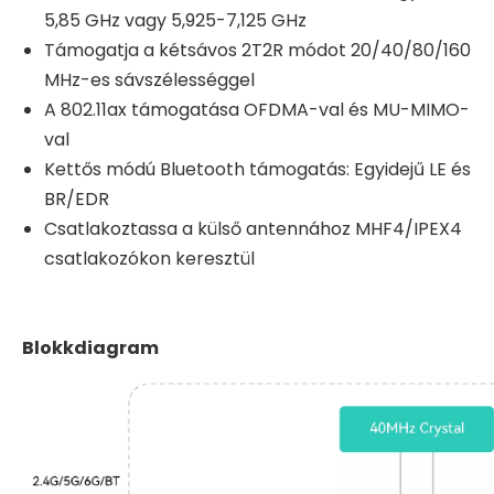
5,85 GHz vagy 5,925-7,125 GHz
Támogatja a kétsávos 2T2R módot 20/40/80/160
MHz-es sávszélességgel
A 802.11ax támogatása OFDMA-val és MU-MIMO-
val
Kettős módú Bluetooth támogatás: Egyidejű LE és
BR/EDR
Csatlakoztassa a külső antennához MHF4/IPEX4
csatlakozókon keresztül
Blokkdiagram