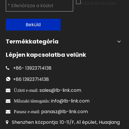
Beküld
Termékkategória
Lépjen kapcsolatba velünk
+86-
13923714138

+86
13923714138

sales@lb-link.com

Üzleti e-mail:
info@lb-link.com

Műszaki támogatás:
panasz@lb-link.com

Panasz e-mail:
Shenzhen központja: 10-11/F, A1 épület, Huaqiang
