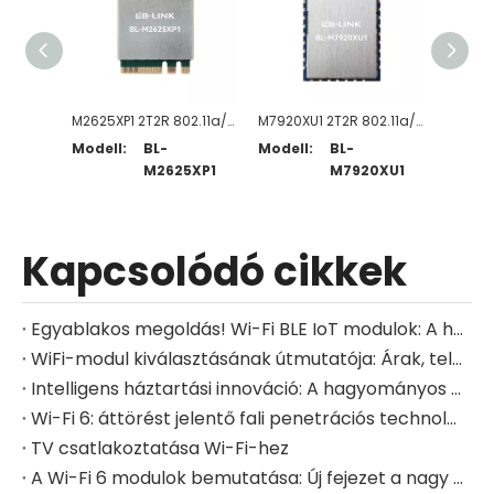
M2625XP1 2T2R 802.11a/b/g/n/ac/ax WiFi 6 + BT5.2-kompatibilis modul
M7920XU1 2T2R 802.11a/b/g/n/ac/ax WiFi 6 + BT5.3-kompatibilis modul
Modell:
BL-
Modell:
BL-
Modell
M2625XP1
M7920XU1
Kapcsolódó cikkek
Egyablakos megoldás! Wi-Fi BLE IoT modulok: A híd mindent összeköt
WiFi-modul kiválasztásának útmutatója: Árak, teljesítmény és megoldások
Intelligens háztartási innováció: A hagyományos készülékek újjáélesztése Wi-Fi-modulokkal
Wi-Fi 6: áttörést jelentő fali penetrációs technológia és az LB-LINK kivételes termékei a korlátlan hálózati élményért!
TV csatlakoztatása Wi-Fi-hez
A Wi-Fi 6 modulok bemutatása: Új fejezet a nagy sebességű, hatékony hálózatépítésben