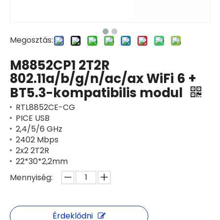
Megosztás:
M8852CP1 2T2R
802.11a/b/g/n/ac/ax WiFi 6 +
BT5.3-kompatibilis modul
RTL8852CE-CG
PICE USB
2,4/5/6 GHz
2402 Mbps
2x2 2T2R
22*30*2,2mm
Mennyiség:
Érdeklődni