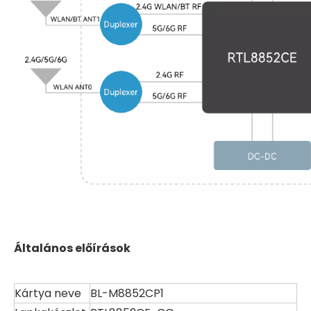
Általános előírások
Kártya neve
BL-M8852CP1