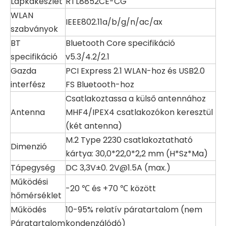
Lapkakészlet
RTL8852CE-CG
WLAN
IEEE802.11a/b/g/n/ac/ax
szabványok
BT
Bluetooth Core specifikáció
specifikáció
v5.3/4.2/2.1
Gazda
PCI Express 2.1
WLAN-hoz
és USB2.0
interfész
FS Bluetooth-hoz
Csatlakoztassa a
külső antennához
Antenna
MHF4/IPEX4 csatlakozókon keresztül
(két antenna)
M.2 Type 2230 csatlakoztatható
Dimenzió
kártya: 30,0*22,0*2,2 mm (H*Sz*Ma)
Tápegység
DC 3,3V±0. 2V@1.5A (max.)
Működési
-20 ℃ és +70 ℃ között
hőmérséklet
Működés
10-95% relatív páratartalom (nem
Páratartalom
kondenzálódó)