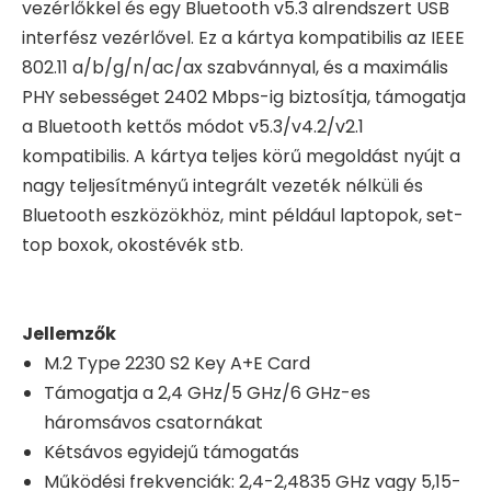
vezérlőkkel és egy Bluetooth v5.3 alrendszert USB
interfész vezérlővel. Ez a kártya kompatibilis az IEEE
802.11 a/b/g/n/ac/ax szabvánnyal, és a maximális
PHY sebességet 2402 Mbps-ig biztosítja, támogatja
a Bluetooth kettős módot v5.3/v4.2/v2.1
kompatibilis. A kártya teljes körű megoldást nyújt a
nagy teljesítményű integrált vezeték nélküli és
Bluetooth eszközökhöz, mint például laptopok, set-
top boxok, okostévék stb.
Jellemzők
M.2 Type 2230 S2 Key A+E Card
Támogatja a 2,4 GHz/5 GHz/6 GHz-es
háromsávos csatornákat
Kétsávos egyidejű támogatás
Működési frekvenciák: 2,4-2,4835 GHz vagy 5,15-