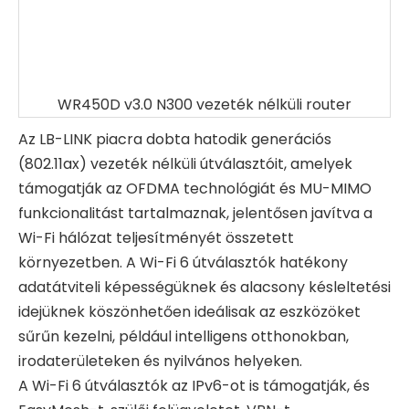
WR450D v3.0 N300 vezeték nélküli router
Az LB-LINK piacra dobta hatodik generációs
(802.11ax) vezeték nélküli útválasztóit, amelyek
támogatják az OFDMA technológiát és MU-MIMO
funkcionalitást tartalmaznak, jelentősen javítva a
Wi-Fi hálózat teljesítményét összetett
környezetben. A Wi-Fi 6 útválasztók hatékony
adatátviteli képességüknek és alacsony késleltetési
idejüknek köszönhetően ideálisak az eszközöket
sűrűn kezelni, például intelligens otthonokban,
irodaterületeken és nyilvános helyeken.
A Wi-Fi 6 útválasztók az IPv6-ot is támogatják, és