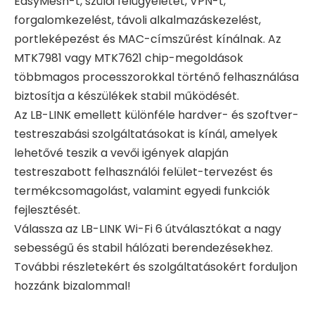
EasyMesh-t, szülői felügyeletet, VPN-t,
forgalomkezelést, távoli alkalmazáskezelést,
portleképezést és MAC-címszűrést kínálnak. Az
MTK7981 vagy MTK7621 chip-megoldások
többmagos processzorokkal történő felhasználása
biztosítja a készülékek stabil működését.
Az LB-LINK emellett különféle hardver- és szoftver-
testreszabási szolgáltatásokat is kínál, amelyek
lehetővé teszik a vevői igények alapján
testreszabott felhasználói felület-tervezést és
termékcsomagolást, valamint egyedi funkciók
fejlesztését.
Válassza az LB-LINK Wi-Fi 6 útválasztókat a nagy
sebességű és stabil hálózati berendezésekhez.
További részletekért és szolgáltatásokért forduljon
hozzánk bizalommal!