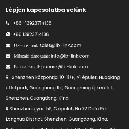
Lépjen kapcsolatba velünk
+86-
13923714138

+86
13923714138

sales@lb-link.com

Üzleti e-mail:
info@lb-link.com

Műszaki támogatás:
panasz@lb-link.com

Panasz e-mail:
Shenzhen központja: 10-11/F, A1 épület, Huaqiang

ötletpark, Guanguang Rd, Guangming új kerület,
Shenzhen, Guangdong, Kína.
Shenzheni gyár: 5F, C épület, No.32 Dafu Rd,

Longhua District, Shenzhen, Guangdong, Kína.